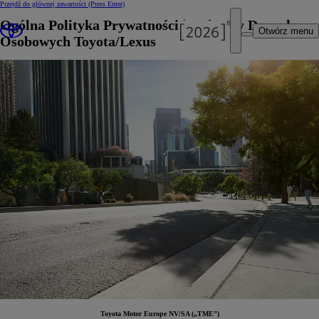
Przejdź do głównej zawartości
(Press Enter)
Ogólna Polityka Prywatności i Ochrony Danych
Otwórz menu
Osobowych Toyota/Lexus
Toyota Motor Europe NV/SA („TME”)