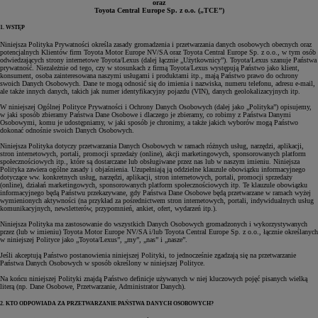
oraz
Toyota Central Europe Sp. z o.o. („TCE”)
1. WSTĘP
Niniejsza Polityka Prywatności określa zasady gromadzenia i przetwarzania danych osobowych obecnych oraz
potencjalnych Klientów firm Toyota Motor Europe NV/SA oraz Toyota Central Europe Sp. z o.o., w tym osób
odwiedzających strony internetowe Toyota/Lexus (dalej łącznie „Użytkownicy”). Toyota/Lexus szanuje Państwa
prywatność. Niezależnie od tego, czy w stosunkach z firmą Toyota/Lexus występują Państwo jako klient,
konsument, osoba zainteresowana naszymi usługami i produktami itp., mają Państwo prawo do ochrony
swoich Danych Osobowych. Dane te mogą odnosić się do imienia i nazwiska, numeru telefonu, adresu e-mail,
ale także innych danych, takich jak numer identyfikacyjny pojazdu (VIN), danych geolokalizacyjnych itp.
W niniejszej Ogólnej Polityce Prywatności i Ochrony Danych Osobowych (dalej jako „Polityka”) opisujemy,
w jaki sposób zbieramy Państwa Dane Osobowe i dlaczego je zbieramy, co robimy z Państwa Danymi
Osobowymi, komu je udostępniamy, w jaki sposób je chronimy, a także jakich wyborów mogą Państwo
dokonać odnośnie swoich Danych Osobowych.
Niniejsza Polityka dotyczy przetwarzania Danych Osobowych w ramach różnych usług, narzędzi, aplikacji,
stron internetowych, portali, promocji sprzedaży (online), akcji marketingowych, sponsorowanych platform
społecznościowych itp., które są dostarczane lub obsługiwane przez nas lub w naszym imieniu. Niniejsza
Polityka zawiera ogólne zasady i objaśnienia. Uzupełniają ją oddzielne klauzule obowiązku informacyjnego
dotyczące ww. konkretnych usług, narzędzi, aplikacji, stron internetowych, portali, promocji sprzedaży
(online), działań marketingowych, sponsorowanych platform społecznościowych itp. Te klauzule obowiązku
informacyjnego będą Państwu przekazywane, gdy Państwa Dane Osobowe będą przetwarzane w ramach wyżej
wymienionych aktywności (na przykład za pośrednictwem stron internetowych, portali, indywidualnych usług
komunikacyjnych, newsletterów, przypomnień, ankiet, ofert, wydarzeń itp.).
Niniejsza Polityka ma zastosowanie do wszystkich Danych Osobowych gromadzonych i wykorzystywanych
przez (lub w imieniu) Toyota Motor Europe NV/SA i/lub Toyota Central Europe Sp. z o.o., łącznie określanych
w niniejszej Polityce jako „Toyota/Lexus”, „my”, „nas” i „nasze”.
Jeśli akceptują Państwo postanowienia niniejszej Polityki, to jednocześnie zgadzają się na przetwarzanie
Państwa Danych Osobowych w sposób określony w niniejszej Polityce.
Na końcu niniejszej Polityki znajdą Państwo definicje używanych w niej kluczowych pojęć pisanych wielką
literą (np. Dane Osobowe, Przetwarzanie, Administrator Danych).
2. KTO ODPOWIADA ZA PRZETWARZANIE PAŃSTWA DANYCH OSOBOWYCH?