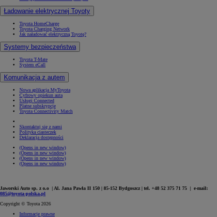
Ładowanie elektrycznej Toyoty
Toyota HomeCharge
Toyota Charging Network
Jak naładować elektryczną Toyotę?
Systemy bezpieczeństwa
Toyota T-Mate
System eCall
Komunikacja z autem
Nowa aplikacja MyToyota
Cyfrowy opiekun auta
Usługi Connected
Płatne subskrypcje
Toyota Connectivity Match
Skontaktuj się z nami
Polityka ciasteczek
Deklaracja dostępności
(Opens in new window)
(Opens in new window)
(Opens in new window)
(Opens in new window)
Jaworski Auto sp. z o.o | Al. Jana Pawła II 150 | 85-152 Bydgoszcz | tel. +48 52 375 71 75 | e-mail:
085@toyota-polska.pl
Copyright © Toyota 2026
Informacje prawne