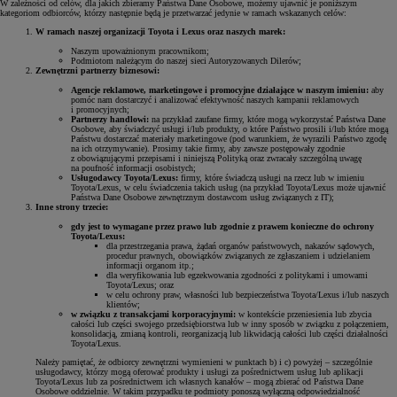
W zależności od celów, dla jakich zbieramy Państwa Dane Osobowe, możemy ujawnić je poniższym
kategoriom odbiorców, którzy następnie będą je przetwarzać jedynie w ramach wskazanych celów:
W ramach naszej organizacji Toyota i Lexus oraz naszych marek:
Naszym upoważnionym pracownikom;
Podmiotom należącym do naszej sieci Autoryzowanych Dilerów;
Zewnętrzni partnerzy biznesowi:
Agencje reklamowe, marketingowe i promocyjne działające w naszym imieniu:
aby
pomóc nam dostarczyć i analizować efektywność naszych kampanii reklamowych
i promocyjnych;
Partnerzy handlowi:
na przykład zaufane firmy, które mogą wykorzystać Państwa Dane
Osobowe, aby świadczyć usługi i/lub produkty, o które Państwo prosili i/lub które mogą
Państwu dostarczać materiały marketingowe (pod warunkiem, że wyrazili Państwo zgodę
na ich otrzymywanie). Prosimy takie firmy, aby zawsze postępowały zgodnie
z obowiązującymi przepisami i niniejszą Polityką oraz zwracały szczególną uwagę
na poufność informacji osobistych;
Usługodawcy Toyota/Lexus:
firmy, które świadczą usługi na rzecz lub w imieniu
Toyota/Lexus, w celu świadczenia takich usług (na przykład Toyota/Lexus może ujawnić
Państwa Dane Osobowe zewnętrznym dostawcom usług związanych z IT);
Inne strony trzecie:
gdy jest to wymagane przez prawo lub zgodnie z prawem konieczne do ochrony
Toyota/Lexus:
dla przestrzegania prawa, żądań organów państwowych, nakazów sądowych,
procedur prawnych, obowiązków związanych ze zgłaszaniem i udzielaniem
informacji organom itp.;
dla weryfikowania lub egzekwowania zgodności z politykami i umowami
Toyota/Lexus; oraz
w celu ochrony praw, własności lub bezpieczeństwa Toyota/Lexus i/lub naszych
klientów;
w związku z transakcjami korporacyjnymi:
w kontekście przeniesienia lub zbycia
całości lub części swojego przedsiębiorstwa lub w inny sposób w związku z połączeniem,
konsolidacją, zmianą kontroli, reorganizacją lub likwidacją całości lub części działalności
Toyota/Lexus.
Należy pamiętać, że odbiorcy zewnętrzni wymienieni w punktach b) i c) powyżej – szczególnie
usługodawcy, którzy mogą oferować produkty i usługi za pośrednictwem usług lub aplikacji
Toyota/Lexus lub za pośrednictwem ich własnych kanałów – mogą zbierać od Państwa Dane
Osobowe oddzielnie. W takim przypadku te podmioty ponoszą wyłączną odpowiedzialność