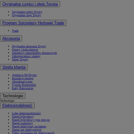
Oryginalne części i oleje Toyota
Oryginalne części Toyoty
Oryginalne oleje Toyoty
Program Sprzedaży Hurtowej Trade
Trade
Akcesoria
Oryginalne akcesoria Toyoty
Opony i koła zimowe
Zabudowy samochodów dostawczych
Zabezpieczenia i alarmy
Sklep Toyoty
Strefa klienta
Aplikacja MyToyota
Instrukcje obsługi
Aktualizacja map
System Bluetooth®
Karty Ratownicze
Technologie
Technologie
Elektromobilność
Lider elektromobilności
Napęd hybrydowy
Napęd hybrydowy typu plug-in
Napęd wodorowy
Napęd elektryczny na baterię
Zasięg aut elektrycznych
Zalety posiadania aut elektrycznych