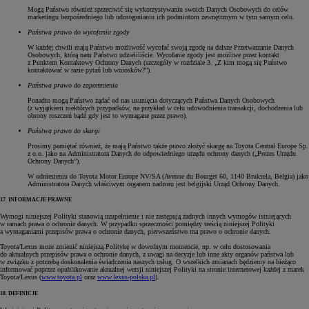
Mogą Państwo również sprzeciwić się wykorzystywaniu swoich Danych Osobowych do celów
marketingu bezpośredniego lub udostępnianiu ich podmiotom zewnętrznym w tym samym celu.
Państwa prawo do wycofania zgody
W każdej chwili mają Państwo możliwość wycofać swoją zgodę na dalsze Przetwarzanie Danych
Osobowych, którą nam Państwo udzieliliście. Wycofanie zgody jest możliwe przez kontakt
z Punktem Kontaktowy Ochrony Danych (szczegóły w rozdziale 3. „Z kim mogą się Państwo
kontaktować w razie pytań lub wniosków?”).
Państwa prawo do zapomnienia
Ponadto mogą Państwo żądać od nas usunięcia dotyczących Państwa Danych Osobowych
(z wyjątkiem niektórych przypadków, na przykład w celu udowodnienia transakcji, dochodzenia lub
obrony roszczeń bądź gdy jest to wymagane przez prawo).
Państwa prawo do skargi
Prosimy pamiętać również, że mają Państwo także prawo złożyć skargę na Toyota Central Europe Sp.
z o.o. jako na Administratora Danych do odpowiedniego urzędu ochrony danych („Prezes Urzędu
Ochrony Danych”).
W odniesieniu do Toyota Motor Europe NV/SA (Avenue du Bourget 60, 1140 Bruksela, Belgia) jako
Administratora Danych właściwym organem nadzoru jest belgijski Urząd Ochrony Danych.
17. INFORMACJE PRAWNE
Wymogi niniejszej Polityki stanowią uzupełnienie i nie zastępują żadnych innych wymogów istniejących
w ramach prawa o ochronie danych. W przypadku sprzeczności pomiędzy treścią niniejszej Polityki
a wymaganiami przepisów prawa o ochronie danych, pierwszeństwo ma prawo o ochronie danych.
Toyota/Lexus może zmienić niniejszą Politykę w dowolnym momencie, np. w celu dostosowania
do aktualnych przepisów prawa o ochronie danych, z uwagi na decyzje lub inne akty organów państwa lub
w związku z potrzebą doskonalenia świadczenia naszych usług. O wszelkich zmianach będziemy na bieżąco
informować poprzez opublikowanie aktualnej wersji niniejszej Polityki na stronie internetowej każdej z marek
Toyota/Lexus (
www.toyota.pl
oraz
www.lexus-polska.pl
).
18. DEFINICJE