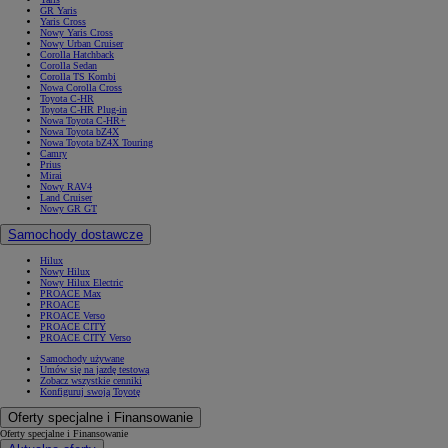
GR Yaris
Yaris Cross
Nowy Yaris Cross
Nowy Urban Cruiser
Corolla Hatchback
Corolla Sedan
Corolla TS Kombi
Nowa Corolla Cross
Toyota C-HR
Toyota C-HR Plug-in
Nowa Toyota C-HR+
Nowa Toyota bZ4X
Nowa Toyota bZ4X Touring
Camry
Prius
Mirai
Nowy RAV4
Land Cruiser
Nowy GR GT
Samochody dostawcze
Hilux
Nowy Hilux
Nowy Hilux Electric
PROACE Max
PROACE
PROACE Verso
PROACE CITY
PROACE CITY Verso
Samochody używane
Umów się na jazdę testową
Zobacz wszystkie cenniki
Konfiguruj swoją Toyotę
Oferty specjalne i Finansowanie
Oferty specjalne i Finansowanie