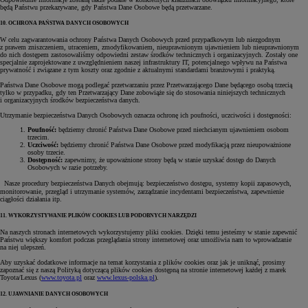
będą Państwu przekazywane, gdy Państwa Dane Osobowe będą przetwarzane.
10. OCHRONA PAŃSTWA DANYCH OSOBOWYCH
W celu zagwarantowania ochrony Państwa Danych Osobowych przed przypadkowym lub niezgodnym
z prawem zniszczeniem, utraceniem, zmodyfikowaniem, nieuprawnionym ujawnieniem lub nieuprawnionym
do nich dostępem zastosowaliśmy odpowiedni zestaw środków technicznych i organizacyjnych. Zostały one
specjalnie zaprojektowane z uwzględnieniem naszej infrastruktury IT, potencjalnego wpływu na Państwa
prywatność i związane z tym koszty oraz zgodnie z aktualnymi standardami branżowymi i praktyką.
Państwa Dane Osobowe mogą podlegać przetwarzaniu przez Przetwarzającego Dane będącego osobą trzecią
tylko w przypadku, gdy ten Przetwarzający Dane zobowiąże się do stosowania niniejszych technicznych
i organizacyjnych środków bezpieczeństwa danych.
Utrzymanie bezpieczeństwa Danych Osobowych oznacza ochronę ich poufności, uczciwości i dostępności:
Poufność:
będziemy chronić Państwa Dane Osobowe przed niechcianym ujawnieniem osobom
trzecim.
Uczciwość:
będziemy chronić Państwa Dane Osobowe przed modyfikacją przez nieupoważnione
osoby trzecie.
Dostępność:
zapewnimy, że upoważnione strony będą w stanie uzyskać dostęp do Danych
Osobowych w razie potrzeby.
Nasze procedury bezpieczeństwa Danych obejmują: bezpieczeństwo dostępu, systemy kopii zapasowych,
monitorowanie, przegląd i utrzymanie systemów, zarządzanie incydentami bezpieczeństwa, zapewnienie
ciągłości działania itp.
11. WYKORZYSTYWANIE PLIKÓW COOKIES LUB PODOBNYCH NARZĘDZI
Na naszych stronach internetowych wykorzystujemy pliki cookies. Dzięki temu jesteśmy w stanie zapewnić
Państwu większy komfort podczas przeglądania strony internetowej oraz umożliwia nam to wprowadzanie
na niej ulepszeń.
Aby uzyskać dodatkowe informacje na temat korzystania z plików cookies oraz jak je uniknąć, prosimy
zapoznać się z naszą Polityką dotyczącą plików cookies dostępną na stronie internetowej każdej z marek
Toyota/Lexus (
www.toyota.pl
oraz
www.lexus-polska.pl
).
12. UJAWNIANIE DANYCH OSOBOWYCH