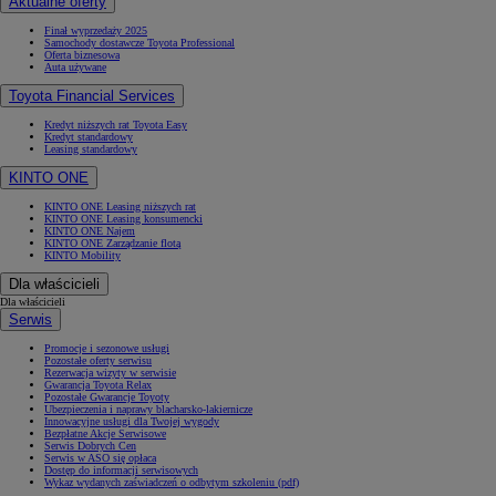
Aktualne oferty
Finał wyprzedaży 2025
Samochody dostawcze Toyota Professional
Oferta biznesowa
Auta używane
Toyota Financial Services
Kredyt niższych rat Toyota Easy
Kredyt standardowy
Leasing standardowy
KINTO ONE
KINTO ONE Leasing niższych rat
KINTO ONE Leasing konsumencki
KINTO ONE Najem
KINTO ONE Zarządzanie flotą
KINTO Mobility
Dla właścicieli
Dla właścicieli
Serwis
Promocje i sezonowe usługi
Pozostałe oferty serwisu
Rezerwacja wizyty w serwisie
Gwarancja Toyota Relax
Pozostałe Gwarancje Toyoty
Ubezpieczenia i naprawy blacharsko-lakiernicze
Innowacyjne usługi dla Twojej wygody
Bezpłatne Akcje Serwisowe
Serwis Dobrych Cen
Serwis w ASO się opłaca
Dostęp do informacji serwisowych
Wykaz wydanych zaświadczeń o odbytym szkoleniu (pdf)