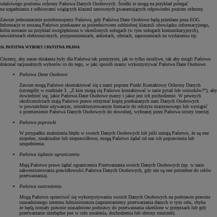
właściwego poziomu ochrony Państwa Danych Osobowych. Środki te mogą na przykład polegać
na uzgadnianiu z odbiorcami wiążących klauzul umownych gwarantujących odpowiedni poziom ochrony.
Zawsze jednoznacznie poinformujemy Państwa, gdy Państwa Dane Osobowe będą przesłane poza EOG.
Informacje te zostaną Państwu przekazane za pośrednictwem oddzielnej klauzuli obowiązku informacyjnego,
która zostanie na przykład uwzględniona w określonych usługach (w tym usługach komunikacyjnych),
newsletterach elektronicznych, przypomnieniach, ankietach, ofertach, zaproszeniach na wydarzenia itp.
16. PAŃSTWA WYBORY I PAŃSTWA PRAWA
Chcemy, aby nasze działania były dla Państwa tak przejrzyste, jak to tylko możliwe, tak aby mogli Państwo
dokonać racjonalnych wyborów co do tego, w jaki sposób mamy wykorzystywać Państwa Dane Osobowe.
Państwa Dane Osobowe
Zawsze mogą Państwo skontaktować się z nami poprzez Punkt Kontaktowy Ochrony Danych
(szczegóły w rozdziale 3. „Z kim mogą się Państwo kontaktować w razie pytań lub wniosków?”), aby
dowiedzieć się, jakie Państwa Dane Osobowe mamy i jakie jest ich pochodzenie. W pewnych
okolicznościach mają Państwo prawo otrzymać kopię przekazanych nam Danych Osobowych
w powszechnie używanym, ustrukturyzowanym formacie do odczytu maszynowego lub wystąpić
o przeniesienie Państwa Danych Osobowych do dowolnej, wybranej przez Państwa strony trzeciej.
Państwa poprawki
W przypadku znalezienia błędu w swoich Danych Osobowych lub jeśli uznają Państwo, że są one
niepełne, nieaktualne lub nieprawidłowe, mogą Państwo żądać od nas ich poprawienia lub
uzupełnienia.
Państwa żądanie ograniczenia
Mają Państwo prawo żądać ograniczenia Przetwarzania swoich Danych Osobowych (np. w razie
zakwestionowania prawidłowości Państwa Danych Osobowych, gdy nie są one potrzebne do celów
przetwarzania).
Państwa zastrzeżenia
Mogą Państwo sprzeciwić się wykorzystywaniu swoich Danych Osobowych na podstawie prawnie
uzasadnionego interesu Administratora (zaprzestaniemy przetwarzania danych w tym celu, chyba
że będą istniały prawnie uzasadnione podstawy do przetwarzania określone w przepisach lub gdy
przetwarzanie niezbędne jest w celu ustalenia, dochodzenia lub obrony roszczeń).