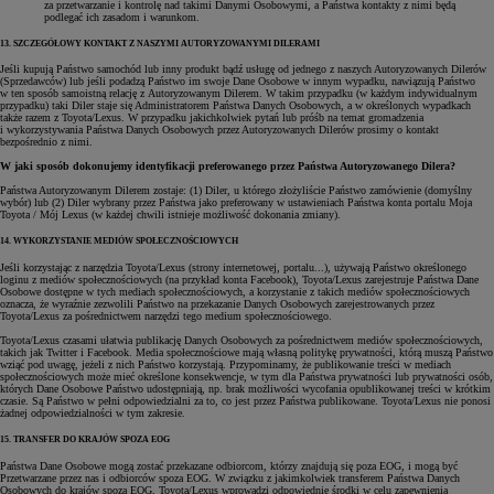
za przetwarzanie i kontrolę nad takimi Danymi Osobowymi, a Państwa kontakty z nimi będą
podlegać ich zasadom i warunkom.
13. SZCZEGÓŁOWY KONTAKT Z NASZYMI AUTORYZOWANYMI DILERAMI
Jeśli kupują Państwo samochód lub inny produkt bądź usługę od jednego z naszych Autoryzowanych Dilerów
(Sprzedawców) lub jeśli podadzą Państwo im swoje Dane Osobowe w innym wypadku, nawiązują Państwo
w ten sposób samoistną relację z Autoryzowanym Dilerem. W takim przypadku (w każdym indywidualnym
przypadku) taki Diler staje się Administratorem Państwa Danych Osobowych, a w określonych wypadkach
także razem z Toyota/Lexus. W przypadku jakichkolwiek pytań lub próśb na temat gromadzenia
i wykorzystywania Państwa Danych Osobowych przez Autoryzowanych Dilerów prosimy o kontakt
bezpośrednio z nimi.
W jaki sposób dokonujemy identyfikacji preferowanego przez Państwa Autoryzowanego Dilera?
Państwa Autoryzowanym Dilerem zostaje: (1) Diler, u którego złożyliście Państwo zamówienie (domyślny
wybór) lub (2) Diler wybrany przez Państwa jako preferowany w ustawieniach Państwa konta portalu Moja
Toyota / Mój Lexus (w każdej chwili istnieje możliwość dokonania zmiany).
14. WYKORZYSTANIE MEDIÓW SPOŁECZNOŚCIOWYCH
Jeśli korzystając z narzędzia Toyota/Lexus (strony internetowej, portalu...), używają Państwo określonego
loginu z mediów społecznościowych (na przykład konta Facebook), Toyota/Lexus zarejestruje Państwa Dane
Osobowe dostępne w tych mediach społecznościowych, a korzystanie z takich mediów społecznościowych
oznacza, że wyraźnie zezwolili Państwo na przekazanie Danych Osobowych zarejestrowanych przez
Toyota/Lexus za pośrednictwem narzędzi tego medium społecznościowego.
Toyota/Lexus czasami ułatwia publikację Danych Osobowych za pośrednictwem mediów społecznościowych,
takich jak Twitter i Facebook. Media społecznościowe mają własną politykę prywatności, którą muszą Państwo
wziąć pod uwagę, jeżeli z nich Państwo korzystają. Przypominamy, że publikowanie treści w mediach
społecznościowych może mieć określone konsekwencje, w tym dla Państwa prywatności lub prywatności osób,
których Dane Osobowe Państwo udostępniają, np. brak możliwości wycofania opublikowanej treści w krótkim
czasie. Są Państwo w pełni odpowiedzialni za to, co jest przez Państwa publikowane. Toyota/Lexus nie ponosi
żadnej odpowiedzialności w tym zakresie.
15. TRANSFER DO KRAJÓW SPOZA EOG
Państwa Dane Osobowe mogą zostać przekazane odbiorcom, którzy znajdują się poza EOG, i mogą być
Przetwarzane przez nas i odbiorców spoza EOG. W związku z jakimkolwiek transferem Państwa Danych
Osobowych do krajów spoza EOG, Toyota/Lexus wprowadzi odpowiednie środki w celu zapewnienia