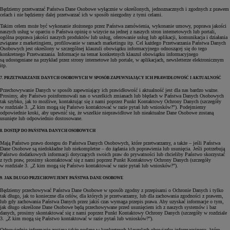
Będziemy przetwarzać Państwa Dane Osobowe wyłącznie w określonych, jednoznacznych i zgodnych z prawem
celach i nie będziemy dalej przetwarzać ich w sposób niezgodny z tymi celami.
Takim celem może być wykonanie złożonego przez Państwa zamówienia, wykonanie umowy, poprawa jakości
naszych usług w oparciu o Państwa opinię o wizycie na jednej z naszych stron internetowych lub portali,
ogólna poprawa jakości naszych produktów lub usług, oferowanie usług lub aplikacji, komunikacja i działania
związane z marketingiem, profilowanie w ramach marketingu itp. Cel każdego Przetwarzania Państwa Danych
Osobowych jest określony w szczególnej klauzuli obowiązku informacyjnego odnoszącej się do tego
konkretnego Przetwarzania. Informacje na temat konkretnych klauzul obowiązku informacyjnego
są udostępniane na przykład przez strony internetowe lub portale, w aplikacjach, newsletterze elektronicznym
itp.
7. PRZETWARZANIE DANYCH OSOBOWYCH W SPOSÓB ZAPEWNIAJĄCY ICH PRAWIDŁOWOŚĆ I AKTUALNOŚĆ
Przechowywanie Danych w sposób zapewniający ich prawidłowość i aktualność jest dla nas bardzo ważne.
Prosimy, aby Państwo poinformowali nas o wszelkich zmianach lub błędach w Państwa Danych Osobowych
tak szybko, jak to możliwe, kontaktując się z nami poprzez Punkt Kontaktowy Ochrony Danych (szczegóły
w rozdziale 3. „Z kim mogą się Państwo kontaktować w razie pytań lub wniosków?"). Podejmiemy
odpowiednie kroki, aby upewnić się, że wszelkie nieprawidłowe lub nieaktualne Dane Osobowe zostaną
usunięte lub odpowiednio dostosowane.
8. DOSTĘP DO PAŃSTWA DANYCH OSOBOWYCH
Mają Państwo prawo dostępu do Państwa Danych Osobowych, które przetwarzamy, a także – jeśli Państwa
Dane Osobowe są niedokładne lub niekompletne – do żądania ich poprawienia lub usunięcia. Jeśli potrzebują
Państwo dodatkowych informacji dotyczących swoich praw do prywatności lub chcieliby Państwo skorzystać
z tych praw, prosimy skontaktować się z nami poprzez Punkt Kontaktowy Ochrony Danych (szczegóły
w rozdziale 3. „Z kim mogą się Państwo kontaktować w razie pytań lub wniosków?”).
9. JAK DŁUGO PRZECHOWUJEMY PAŃSTWA DANE OSOBOWE
Będziemy przechowywać Państwa Dane Osobowe w sposób zgodny z przepisami o Ochronie Danych i tylko
tak długo, jak to konieczne dla celów, dla których je przetwarzamy, lub dla zachowania zgodności z prawem,
lub gdy zachowania Państwa Danych przez jakiś czas wymaga przepis prawa. Aby uzyskać informacje o tym,
jak długo określone Dane Osobowe będą przechowywane przed usunięciem ich z naszych systemów i baz
danych, prosimy skontaktować się z nami poprzez Punkt Kontaktowy Ochrony Danych (szczegóły w rozdziale
3. „Z kim mogą się Państwo kontaktować w razie pytań lub wniosków?”).
Odpowiednie informacje zostaną także podane w konkretnych klauzulach obowiązku informacyjnego, które