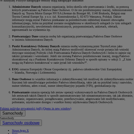
W niniejszej Polityce następujące terminy mają następujące znaczenie:
Administrator Danych
oznacza organizację, która określa cele przetwarzania i środki, za pomocą
których przetwarzane są Państwa Dane Osobowe. O ile nie poinformujemy inaczej, Administratorem
Danych są: Toyota Motor Europe NV/SA (Avenue du Bourget 60, 1140 Bruksela, Belgia) oraz
Toyota Central Europe Sp. z o.o. (ul. Konstruktorska 5, 02-673 Warszawa, Polska). Dalsze
informacje mogą zostać Państwu przekazane za pośrednictwem oddzielnej klauzuli obowiązku
informacyjnego, która na przykład zostanie uwzględniona w określonych usługach (w tym usługach
komunikacyjnych), newsletterach elektronicznych, przypomnieniach, ankietach, ofertach,
zaproszeniach na wydarzenia itp.
Przetwarzający Dane
oznacza osobę lub organizację przetwarzającą Państwa Dane Osobowe
w imieniu Administratora Danych.
Punkt Kontaktowy Ochrony Danych
oznacza osobę wyznaczoną przez Toyota/Lexus jako
Administratora Danych, do której mają Państwo możliwość skierować swoje pytania lub wnioski
dotyczące niniejszej Polityki i/lub Przetwarzania Państwa Danych Osobowych i która to zajmie się
takimi pytaniami i wnioskami. Jeżeli nie zostaną Państwo poinformowani inaczej, mogą Państwo
skontaktować się z Punktem Kontaktowym Ochrony Danych w sposób opisany w sekcji 3. „Z kim
mogą się Państwo kontaktować w razie pytań lub wniosków?”.
EOG
oznacza Europejski Obszar Gospodarczy (tj. państwa członkowskie Unii Europejskiej
+ Islandia, Norwegia i Lichtenstein).
Dane Osobowe
to wszelkie informacje o zidentyfikowanej lub możliwej do zidentyfikowania osobie
fizycznej lub umożliwiające pośrednio Państwa identyfikację, takie jak na przykład imię i nazwisko,
numer telefonu, adres e-mail, numer identyfikacyjny pojazdu (VIN), geolokalizacja itp.
Przetwarzanie
oznacza operację lub zestaw operacji wykonywanych na Państwa Danych Osobowych
lub zestawach takich Danych w sposób zautomatyzowany lub niezautomatyzowany, tak jak zbieranie,
utrwalanie, organizowanie, porządkowanie, przechowywanie, adaptowanie lub modyfikowanie,
pobieranie, uzyskiwanie dostępu i wszelkie formy użytkowania Danych Osobowych.
Pobierz politykę prywatności (pdf)
(Opens in new window)
Samochody
Samochody
Samochody osobowe
Nowe Aygo X
Yaris