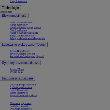
Karty Ratownicze
Technologie
Technologie
Elektromobilność
Lider elektromobilności
Napęd hybrydowy
Napęd hybrydowy typu plug-in
Napęd wodorowy
Napęd elektryczny na baterię
Zasięg aut elektrycznych
Zalety posiadania aut elektrycznych
Ładowanie elektrycznej Toyoty
Toyota HomeCharge
Toyota Charging Network
Jak naładować elektryczną Toyotę?
Systemy bezpieczeństwa
Toyota T-Mate
System eCall
Komunikacja z autem
Nowa aplikacja MyToyota
Cyfrowy opiekun auta
Usługi Connected
Płatne subskrypcje
Toyota Connectivity Match
Skontaktuj się z nami
Polityka ciasteczek
Deklaracja dostępności