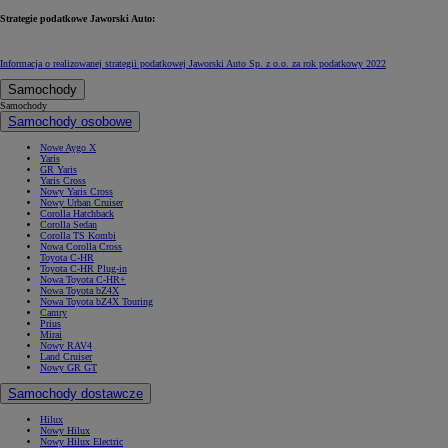
Strategie podatkowe Jaworski Auto:
Informacja o realizowanej strategii podatkowej Jaworski Auto Sp. z o.o. za rok podatkowy 2022
Samochody
Samochody
Samochody osobowe
Nowe Aygo X
Yaris
GR Yaris
Yaris Cross
Nowy Yaris Cross
Nowy Urban Cruiser
Corolla Hatchback
Corolla Sedan
Corolla TS Kombi
Nowa Corolla Cross
Toyota C-HR
Toyota C-HR Plug-in
Nowa Toyota C-HR+
Nowa Toyota bZ4X
Nowa Toyota bZ4X Touring
Camry
Prius
Mirai
Nowy RAV4
Land Cruiser
Nowy GR GT
Samochody dostawcze
Hilux
Nowy Hilux
Nowy Hilux Electric