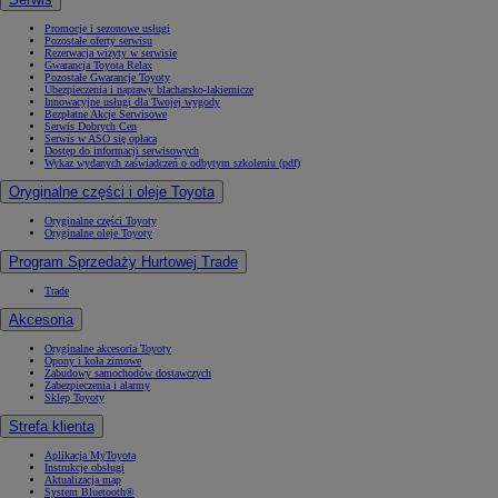
Promocje i sezonowe usługi
Pozostałe oferty serwisu
Rezerwacja wizyty w serwisie
Gwarancja Toyota Relax
Pozostałe Gwarancje Toyoty
Ubezpieczenia i naprawy blacharsko-lakiernicze
Innowacyjne usługi dla Twojej wygody
Bezpłatne Akcje Serwisowe
Serwis Dobrych Cen
Serwis w ASO się opłaca
Dostęp do informacji serwisowych
Wykaz wydanych zaświadczeń o odbytym szkoleniu (pdf)
Oryginalne części i oleje Toyota
Oryginalne części Toyoty
Oryginalne oleje Toyoty
Program Sprzedaży Hurtowej Trade
Trade
Akcesoria
Oryginalne akcesoria Toyoty
Opony i koła zimowe
Zabudowy samochodów dostawczych
Zabezpieczenia i alarmy
Sklep Toyoty
Strefa klienta
Aplikacja MyToyota
Instrukcje obsługi
Aktualizacja map
System Bluetooth®