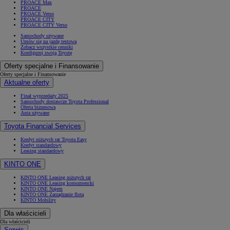
PROACE Max
PROACE
PROACE Verso
PROACE CITY
PROACE CITY Verso
Samochody używane
Umów się na jazdę testową
Zobacz wszystkie cenniki
Konfiguruj swoją Toyotę
Oferty specjalne i Finansowanie
Oferty specjalne i Finansowanie
Aktualne oferty
Finał wyprzedaży 2025
Samochody dostawcze Toyota Professional
Oferta biznesowa
Auta używane
Toyota Financial Services
Kredyt niższych rat Toyota Easy
Kredyt standardowy
Leasing standardowy
KINTO ONE
KINTO ONE Leasing niższych rat
KINTO ONE Leasing konsumencki
KINTO ONE Najem
KINTO ONE Zarządzanie flotą
KINTO Mobility
Dla właścicieli
Dla właścicieli
Serwis