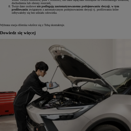
dochodzenia lub obrony roszczeń;
Twoje dane osobowe
nie podlegają zautomatyzowanemu podejmowaniu decyzji, w tym
profilowaniu
związanym z automatycznym podejmowaniem decyzji tj. profilowaniu które
odbywałoby się bez udziału człowieka.
Wybrana stacja dilerska wkrótce się z Tobą skontaktuje.
Dowiedz się więcej