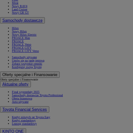
Mirai
Nowy RAV4
Land Cruiser
Nowy GR GT
Samochody dostawcze
Hilux
Nowy Hilux
Nowy Hilux Electric
PROACE Max
PROACE
PROACE Verso
PROACE CITY
PROACE CITY Verso
Samochody używane
Umów się na jazdę testową
Zobacz wszystkie cenniki
Konfiguruj swoją Toyotę
Oferty specjalne i Finansowanie
Oferty specjalne i Finansowanie
Aktualne oferty
Finał wyprzedaży 2025
Samochody dostawcze Toyota Professional
Oferta biznesowa
Auta używane
Toyota Financial Services
Kredyt niższych rat Toyota Easy
Kredyt standardowy
Leasing standardowy
KINTO ONE