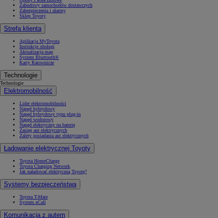
Zabudowy samochodów dostawczych
Zabezpieczenia i alarmy
Sklep Toyoty
Strefa klienta
Aplikacja MyToyota
Instrukcje obsługi
Aktualizacja map
System Bluetooth®
Karty Ratownicze
Technologie
Technologie
Elektromobilność
Lider elektromobilności
Napęd hybrydowy
Napęd hybrydowy typu plug-in
Napęd wodorowy
Napęd elektryczny na baterię
Zasięg aut elektrycznych
Zalety posiadania aut elektrycznych
Ładowanie elektrycznej Toyoty
Toyota HomeCharge
Toyota Charging Network
Jak naładować elektryczną Toyotę?
Systemy bezpieczeństwa
Toyota T-Mate
System eCall
Komunikacja z autem