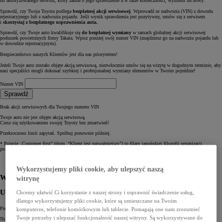
do autoryzowanego serwisu, który zadba o jego sprawdzenie a w razie konieczności, wymieni na nowy.
Sprawdź, czy Twoja Toyota podlega
bezpłatnej akcji serwisowej
. Wprowadź nr nadwozia (VIN) z dowodu
rejestracyjnego lub z nadwozia pojazdu. Jeśli wynik sprawdzenia jest pozytywny, umów się z serwisem
i
skorzystaj z bezpłatnego usprawnienia auta.
Sprawdź, czy Twoje auto kwalifikuje się
do bezpłatnej wymiany
w ramach globalnej akcji serwisowej
poduszek powietrznych firmy Takata. Wpisz poniżej swój numer VIN (znajdziesz go na nadwoziu pojazdu lub
w dowodzie rejestracyjnym).
Bezpieczeństwo naszych Klientów jest dla nas priorytetem!
Jeżeli Twoje auto zostało objęte akcją serwisową, niezwłocznie umów się na wizytę w dogodnym terminie, aby
nasi specjaliści mogli dokonać szybkiej i profesjonalnej wymiany elementów w Twoim pojeździe!
Numer VIN
Sprawdź
Brak akcji serwisowych dla Twojego numeru VIN
Twoje auto nie jest objęte akcją serwisową.
Ciesz się użytkowaniem swojej Toyoty bez zmartwień!
Przekroczono limit zapytań. Spróbuj ponownie później.
* Pojęcie „Customer first” (tłum. “Klient jest najważniejszy”) to filary japońskiej filozofii organizacji
produkcji i obsługi klienta.
Wybierz Dilera
Wypełnij formularz
Wykorzystujemy pliki cookie, aby ulepszyć naszą
Wybierz dilera
witrynę
Uzupełnij swoje dane
Chcemy ułatwić Ci korzystanie z naszej strony i usprawnić świadczenie usług,
dlatego wykorzystujemy pliki cookie, które są umieszczane na Twoim
Preferowana data serwisu: *
komputerze, telefonie komórkowym lub tablecie. Pomagają one nam zrozumieć
Twoje potrzeby i ulepszać funkcjonalność naszej witryny. Są wykorzystywane do
Nr VIN pojazdu: