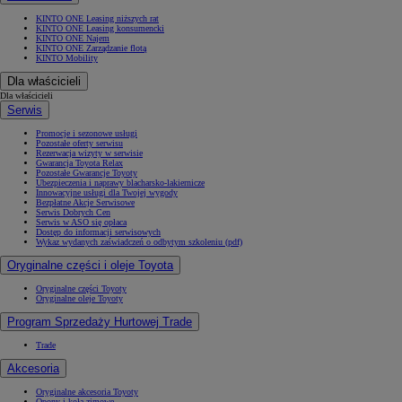
KINTO ONE Leasing niższych rat
KINTO ONE Leasing konsumencki
KINTO ONE Najem
KINTO ONE Zarządzanie flotą
KINTO Mobility
Dla właścicieli
Dla właścicieli
Serwis
Promocje i sezonowe usługi
Pozostałe oferty serwisu
Rezerwacja wizyty w serwisie
Gwarancja Toyota Relax
Pozostałe Gwarancje Toyoty
Ubezpieczenia i naprawy blacharsko-lakiernicze
Innowacyjne usługi dla Twojej wygody
Bezpłatne Akcje Serwisowe
Serwis Dobrych Cen
Serwis w ASO się opłaca
Dostęp do informacji serwisowych
Wykaz wydanych zaświadczeń o odbytym szkoleniu (pdf)
Oryginalne części i oleje Toyota
Oryginalne części Toyoty
Oryginalne oleje Toyoty
Program Sprzedaży Hurtowej Trade
Trade
Akcesoria
Oryginalne akcesoria Toyoty
Opony i koła zimowe