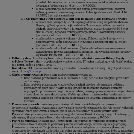
przeglądu lub serwisu oraz w razie zawarcia umowy na takie usługi w celu jej
wykonania (podstawa z art. 6 ust 1 lit. b RODO),
w celu ewentualnego dochodzenia lub obrony przed roszczeniami będącym
realizacją prawnie uzasadnionego interesu Dilera (podstawa z art. 6 ust. 1 lit.
f RODO) (np. zapłata mandatu);
TCE przetwarza Twoje osobowe w celu oraz na następującej podstawie prawnej:
w celach analitycznych tj. w celu lepszego doboru usług do potrzeb klientów
Toyota, ogólnej optymalizacji produktów Toyota, optymalizacji procesów
obsługi, budowania wiedzy o klientach Toyota, analizy finansowej TCE oraz
sieci dilerskiej, będących realizacją naszego prawnie uzasadnionego interesu
(podstawa z art. 6 ust. 1 lit. f RODO);
w celu badań w zakresie wykonanych przez Dilerów umów i usług w tym
posprzedażnych, które odbywają się w związku z działaniem sieci dilerskiej)
(podstawa z art. 6 ust. 1 lit. f RODO);
w celach archiwalnych (dowodowych) będących realizacją naszego prawnie
uzasadnionego interesu zabezpieczenia informacji na wypadek prawnej potrzeby
wykazania faktów (art. 6 ust. 1 lit. f RODO);
Odbiorcy danych:
odbiorcą Twoich danych osobowych będą
Autoryzowani Dilerzy Toyoty
w Polsce (Dilerzy)
, firmy współpracujące w zakresie usług IT, usług marketingowych, badań rynku,
call center, spółki z grupy TOYOTA;
Kontakt:
W TCE można skontaktować się z Punktem Kontaktowym Ochrony Danych pod adresem
e-mail:
klient@toyota.pl
Okres przechowywania:
Twoje dane osobowe przechowywane są:
Dane osobowe przetwarzane w celu umówienia usługi serwisu lub przeglądu przez okres
do 6 miesięcy;
Dane osobowe przetwarzane w razie odbycia usługi serwisu lub przeglądu będziemy
przechowywać przez czas w jakim mogą ujawnić się roszczenia związane z usługą;
w przypadku przetwarzania danych w celu realizacji naszego prawnie uzasadnionego interesu
- przez okres do czasu złożenia przez Ciebie sprzeciwu, z zastrzeżeniem konieczności
przetwarzania danych do końca okresu niezbędnego do ustalenia, dochodzenia lub obrony
roszczeń.
Pouczenie o prawach:
posiadasz prawo dostępu do treści swoich danych oraz prawo ich
sprostowania, usunięcia, ograniczenia przetwarzania, prawo do przenoszenia danych, prawo wniesienia
sprzeciwu wobec przetwarzania danych, prawo wniesienia sprzeciwu wobec profilowania;
Prawo do skargi:
masz prawo wniesienia skargi do Prezesa Urzędu Ochrony Danych Osobowych,
gdy uznasz, iż przetwarzanie Twoich danych osobowych narusza przepisy RODO;
Prawo do sprzeciwu:
w każdej chwili przysługuje Tobie prawo do wniesienia sprzeciwu wobec
przetwarzania Twoich danych na podstawie prawnie uzasadnionego interesu, opisanego powyżej.
Przestaniemy przetwarzać Twoje dane w tych celach, chyba że będziemy w stanie wykazać, że
w stosunku do tych danych istnieją dla nas ważne prawnie uzasadnione podstawy, które są nadrzędne
wobec Twoich interesów, praw i wolności, lub dane będą nam niezbędne do ewentualnego ustalenia,