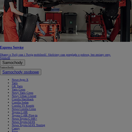
Express Service
Dbamy o Twój czas i Twoją mobilność. Skrócimy czas przeglądu o połowę, bez zmiany ceny.
Sprawdź
Samochody
Samochody
Samochody osobowe
Nowe Aygo X
Yaris
GR Yaris
Yaris Cross
Nowy Yaris Cross
Nowy Urban Cruiser
Corolla Hatchback
Corolla Sedan
Corolla TS Kombi
Nowa Corolla Cross
Toyota C-HR
Toyota C-HR Plug-in
Nowa Toyota C-HR+
Nowa Toyota bZ4X
Nowa Toyota bZ4X Touring
Camry
Prius