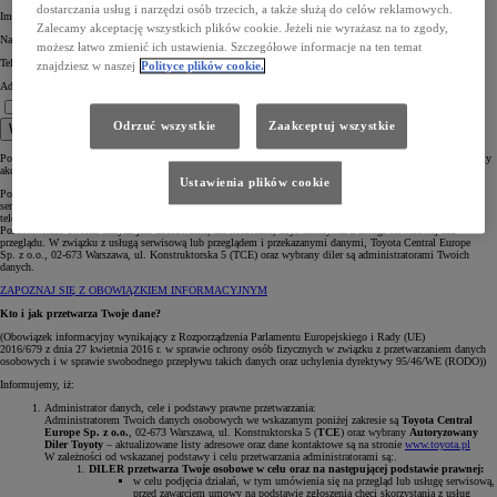
dostarczania usług i narzędzi osób trzecich, a także służą do celów reklamowych.
Imię *
Zalecamy akceptację wszystkich plików cookie. Jeżeli nie wyrażasz na to zgody,
Nazwisko *
możesz łatwo zmienić ich ustawienia. Szczegółowe informacje na ten temat
Telefon komórkowy *
znajdziesz w naszej
Polityce plików cookie.
Adres e-mail *
Rozumiem informację.
Jestem zainteresowany umówieniem na serwis lub przegląd. *
Odrzuć wszystkie
Zaakceptuj wszystkie
Wyślij
Pola oznaczone * są obowiązkowe, aby wybrany Diler mógł skontaktować się z Tobą w celu omówienia oferty
akcesoryjnej.
Ustawienia plików cookie
Pozostawiasz nam swoje dane osobowe poprzez formularz stanowiący prośbę o umówienie i realizację usługi
serwisowej lub przeglądu. W ten sposób, podajesz nam swoje dane celem skontaktowania się z Tobą
telefonicznie lub mailowo.
Pozostawienie Twoich danych jest dobrowolne, ale konieczne, abyś skorzystał z usługi serwisowej lub
przeglądu. W związku z usługą serwisową lub przeglądem i przekazanymi danymi, Toyota Central Europe
Sp. z o.o., 02-673 Warszawa, ul. Konstruktorska 5 (TCE) oraz wybrany diler są administratorami Twoich
danych.
ZAPOZNAJ SIĘ Z OBOWIĄZKIEM INFORMACYJNYM
Kto i jak przetwarza Twoje dane?
(Obowiązek informacyjny wynikający z Rozporządzenia Parlamentu Europejskiego i Rady (UE)
2016/679 z dnia 27 kwietnia 2016 r. w sprawie ochrony osób fizycznych w związku z przetwarzaniem danych
osobowych i w sprawie swobodnego przepływu takich danych oraz uchylenia dyrektywy 95/46/WE (RODO))
Informujemy, iż:
Administrator danych, cele i podstawy prawne przetwarzania:
Administratorem Twoich danych osobowych we wskazanym poniżej zakresie są
Toyota Central
Europe Sp. z o.o.
, 02-673 Warszawa, ul. Konstruktorska 5 (
TCE
) oraz wybrany
Autoryzowany
Diler Toyoty
– aktualizowane listy adresowe oraz dane kontaktowe są na stronie
www.toyota.pl
W zależności od wskazanej podstawy i celu przetwarzania administratorami są:.
DILER przetwarza Twoje osobowe w celu oraz na następującej podstawie prawnej:
w celu podjęcia działań, w tym umówienia się na przegląd lub usługę serwisową,
przed zawarciem umowy na podstawie zgłoszenia chęci skorzystania z usług