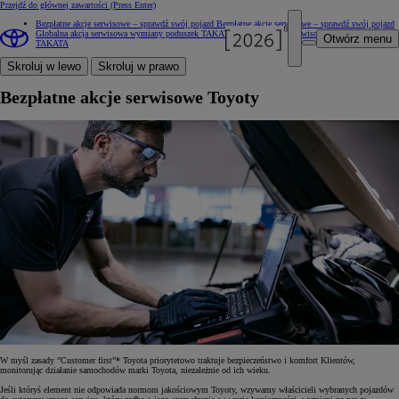
Przejdź do głównej zawartości
(Press Enter)
Bezpłatne akcje serwisowe – sprawdź swój pojazd
Bezpłatne akcje serwisowe – sprawdź swój pojazd
Globalna akcja serwisowa wymiany poduszek TAKATA
Globalna akcja serwisowa wymiany poduszek
Otwórz menu
TAKATA
Skroluj w lewo
Skroluj w prawo
Bezpłatne akcje serwisowe Toyoty
W myśl zasady ”Customer first”* Toyota priorytetowo traktuje bezpieczeństwo i komfort Klientów,
monitorując działanie samochodów marki Toyota, niezależnie od ich wieku.
Jeśli któryś element nie odpowiada normom jakościowym Toyoty, wzywamy właścicieli wybranych pojazdów