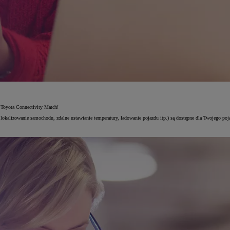
 Toyota Connectivity Match!
lokalizowanie samochodu, zdalne ustawianie temperatury, ładowanie pojazdu itp.) są dostępne dla Twojego poj