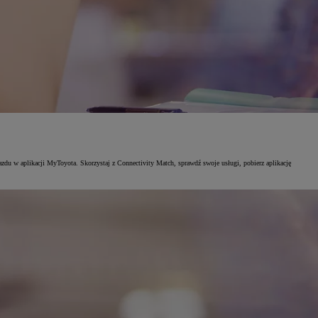
azdu w aplikacji MyToyota. Skorzystaj z Connectivity Match, sprawdź swoje usługi, pobierz aplikację