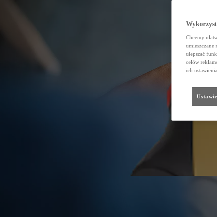
Wykorzystu
Chcemy ułatwi
umieszczane 
ulepszać funk
celów reklamo
ich ustawieni
Ustawie