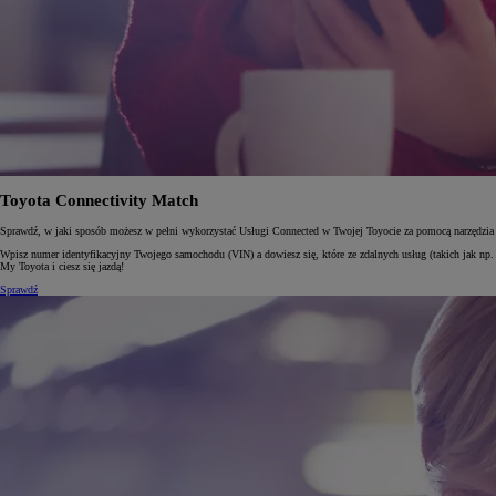
Od
105 300 zł
Corolla Hatchback
HYBRID
Toyota Connectivity Match
Sprawdź, w jaki sposób możesz w pełni wykorzystać Usługi Connected w Twojej Toyocie za pomocą narzędzia
Wpisz numer identyfikacyjny Twojego samochodu (VIN) a dowiesz się, które ze zdalnych usług (takich jak np. 
My Toyota i ciesz się jazdą!
Sprawdź