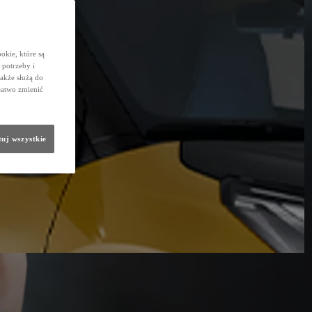
okie, które są
potrzeby i
także służą do
łatwo zmienić
uj wszystkie