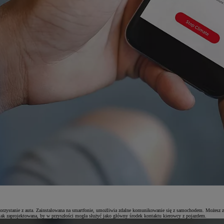
 korzystanie z auta. Zainstalowana na smartfonie, umożliwia zdalne komunikowanie się z samochodem. Możesz
 tak zaprojektowana, by w przyszłości mogła służyć jako główny środek kontaktu kierowcy z pojazdem.