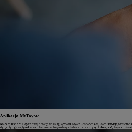
Od
81 900 zł
Yaris Cross
HYBRID
Aplikacja MyToyota
Nowa aplikacja MyToyota oferuje dostęp do usług łączności Toyota Connected Car, które ułatwiają codzienne
styl jazdy i go zoptymalizować, dostosować temperaturę w kabinie i wiele więcej. Aplikacja MyToyota została