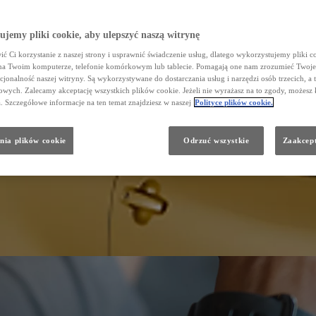
jemy pliki cookie, aby ulepszyć naszą witrynę
ć Ci korzystanie z naszej strony i usprawnić świadczenie usług, dlatego wykorzystujemy pliki co
na Twoim komputerze, telefonie komórkowym lub tablecie. Pomagają one nam zrozumieć Twoje 
cjonalność naszej witryny. Są wykorzystywane do dostarczania usług i narzędzi osób trzecich, a 
wych. Zalecamy akceptację wszystkich plików cookie. Jeżeli nie wyrażasz na to zgody, możesz 
a. Szczegółowe informacje na ten temat znajdziesz w naszej
Polityce plików cookie.
nia plików cookie
Odrzuć wszystkie
Zaakcept