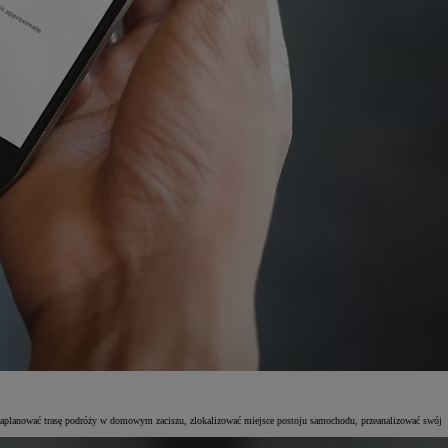
 zaplanować trasę podróży w domowym zaciszu, zlokalizować miejsce postoju samochodu, przeanalizować swój