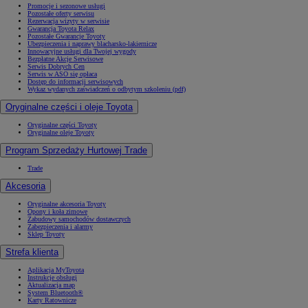
Promocje i sezonowe usługi
Pozostałe oferty serwisu
Rezerwacja wizyty w serwisie
Gwarancja Toyota Relax
Pozostałe Gwarancje Toyoty
Ubezpieczenia i naprawy blacharsko-lakiernicze
Innowacyjne usługi dla Twojej wygody
Bezpłatne Akcje Serwisowe
Serwis Dobrych Cen
Serwis w ASO się opłaca
Dostęp do informacji serwisowych
Wykaz wydanych zaświadczeń o odbytym szkoleniu (pdf)
Oryginalne części i oleje Toyota
Oryginalne części Toyoty
Oryginalne oleje Toyoty
Program Sprzedaży Hurtowej Trade
Trade
Akcesoria
Oryginalne akcesoria Toyoty
Opony i koła zimowe
Zabudowy samochodów dostawczych
Zabezpieczenia i alarmy
Sklep Toyoty
Strefa klienta
Aplikacja MyToyota
Instrukcje obsługi
Aktualizacja map
System Bluetooth®
Karty Ratownicze