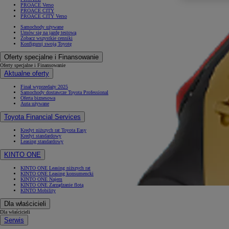
PROACE Verso
PROACE CITY
PROACE CITY Verso
Samochody używane
Umów się na jazdę testową
Zobacz wszystkie cenniki
Konfiguruj swoją Toyotę
Oferty specjalne i Finansowanie
Oferty specjalne i Finansowanie
Aktualne oferty
Finał wyprzedaży 2025
Samochody dostawcze Toyota Professional
Oferta biznesowa
Auta używane
Toyota Financial Services
Kredyt niższych rat Toyota Easy
Kredyt standardowy
Leasing standardowy
KINTO ONE
KINTO ONE Leasing niższych rat
KINTO ONE Leasing konsumencki
KINTO ONE Najem
KINTO ONE Zarządzanie flotą
KINTO Mobility
Dla właścicieli
Dla właścicieli
Serwis