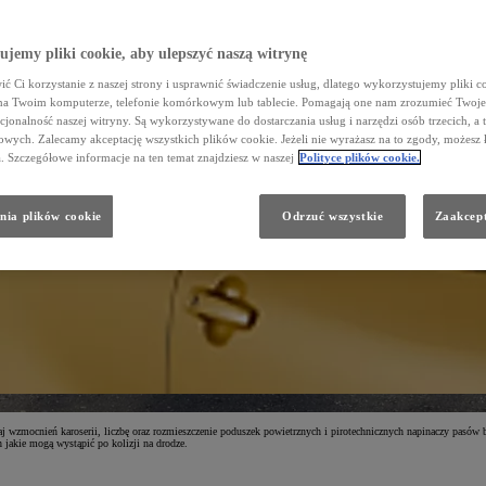
jemy pliki cookie, aby ulepszyć naszą witrynę
ć Ci korzystanie z naszej strony i usprawnić świadczenie usług, dlatego wykorzystujemy pliki co
na Twoim komputerze, telefonie komórkowym lub tablecie. Pomagają one nam zrozumieć Twoje 
cjonalność naszej witryny. Są wykorzystywane do dostarczania usług i narzędzi osób trzecich, a 
wych. Zalecamy akceptację wszystkich plików cookie. Jeżeli nie wyrażasz na to zgody, możesz 
a. Szczegółowe informacje na ten temat znajdziesz w naszej
Polityce plików cookie.
nia plików cookie
Odrzuć wszystkie
Zaakcept
 wzmocnień karoserii, liczbę oraz rozmieszczenie poduszek powietrznych i pirotechnicznych napinaczy pasów b
jakie mogą wystąpić po kolizji na drodze.