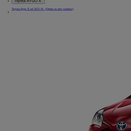
Toyota AYGO X
Toyota Aygo X od 2022 01
(Opens in new window)
Od
105 300 zł
Corolla Hatchback
HYBRID