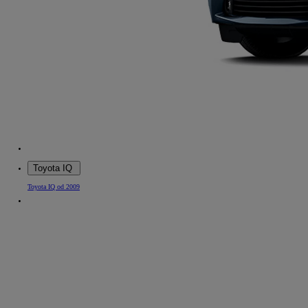
Toyota IQ
Toyota IQ od 2009
Od
81 900 zł
Yaris Cross
HYBRID