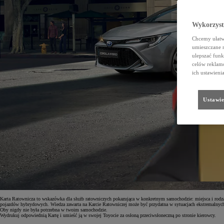
Wykorzystu
Chcemy ułatwi
umieszczane 
ulepszać funk
celów reklamo
ich ustawieni
Ustawie
Karta Ratownicza to wskazówka dla służb ratowniczych pokazująca w konkretnym samochodzie: miejsca i rodzaj
pojazdów hybrydowych. Wiedza zawarta na Karcie Ratowniczej może być przydatna w sytuacjach ekstremalnych 
Oby nigdy nie była potrzebna w twoim samochodzie.
Wydrukuj odpowiednią Kartę i umieść ją w swojej Toyocie za osłoną przeciwsłoneczną po stronie kierowcy.