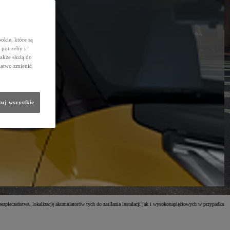
okie, które są
potrzeby i
także służą do
łatwo zmienić
uj wszystkie
ezpieczeństwa, lokalizację akumulatorów tych do zasilania instalacji jak i wysokonapięciowych w przypadku