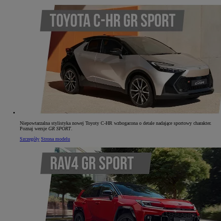
Niepowtarzalna stylistyka nowej Toyoty C‑HR wzbogacona o detale nadające sportowy charakter.
Poznaj wersje
GR SPORT
.
Szczegóły
Strona modelu