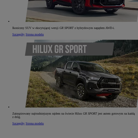
Ikoniczny SUV w ekscytującej wersji
GR SPORT
z hybrydowym napędem AWD‑i.
Szczegóły
Strona modelu
Zainspirowany najtrudniejszym rajdem na świecie Hilux
GR SPORT
jest autem gotowym na każdą
z dróg.
Szczegóły
Strona modelu