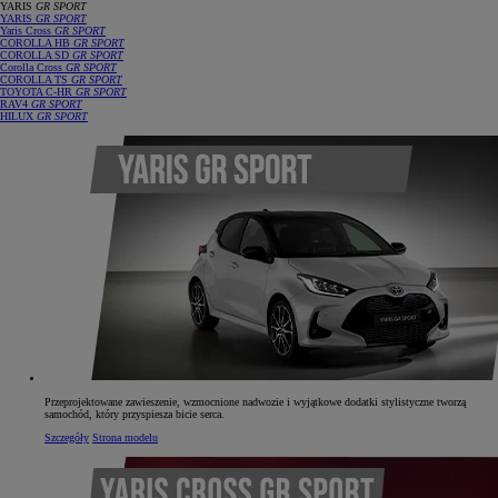
YARIS
GR SPORT
YARIS
GR SPORT
Yaris Cross
GR SPORT
COROLLA HB
GR SPORT
COROLLA SD
GR SPORT
Corolla Cross
GR SPORT
COROLLA TS
GR SPORT
TOYOTA C‑HR
GR SPORT
RAV4
GR SPORT
HILUX
GR SPORT
Przeprojektowane zawieszenie, wzmocnione nadwozie i wyjątkowe dodatki stylistyczne tworzą
samochód, który przyspiesza bicie serca.
Szczegóły
Strona modelu