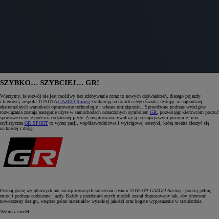
SZYBKO… SZYBCIEJ… GR!
Wierzymy, że rozwój nie jest możliwy bez zdobywania coraz to nowych doświadczeń, dlatego pojazdy
i kierowcy zespołu TOYOTA
GAZOO Racing
konkurują na torach całego świata, testując w najbardziej
ekstremalnych warunkach opracowane technologie i własne umiejętności. Sprawdzone podczas wyścigów
rozwiązania zostają następnie użyte w samochodach oznaczonych symbolem
GR
, pozwalając kierowcom poczuć
sportowe emocje podczas codziennej jazdy. Zainspirowana rywalizacją na najwyższym poziomie linia
stylistyczna
GR SPORT
to wyraz pasji, współzawodnictwa i wyścigowej estetyki, którą można cieszyć się
na każdej z dróg.
Poznaj gamę wyjątkowych aut zainspirowanych sukcesami teamu TOYOTA
GAZOO Racing
i poczuj pełnię
emocji podczas codziennej jazdy. Każdy z przedstawionych modeli został dopracowany tak, aby oferować
nowoczesny design, wnętrze pełne materiałów wysokiej jakości oraz bogate wyposażenie w standardzie.
Wybierz model