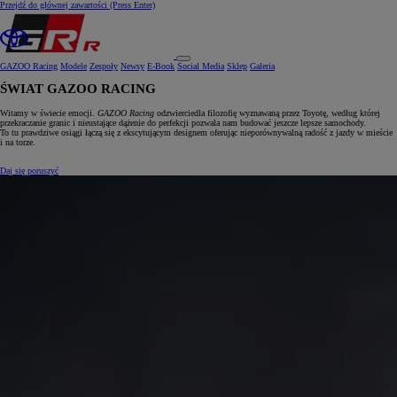
Przejdź do głównej zawartości
(Press Enter)
GAZOO Racing
Modele
Zespoły
Newsy
E‑Book
Social Media
Sklep
Galeria
ŚWIAT GAZOO RACING
Witamy w świecie emocji.
GAZOO Racing
odzwierciedla filozofię wyznawaną przez Toyotę, według której
przekraczanie granic i nieustające dążenie do perfekcji pozwala nam budować jeszcze lepsze samochody.
To tu prawdziwe osiągi łączą się z ekscytującym designem oferując nieporównywalną radość z jazdy w mieście
i na torze.
Daj się poruszyć