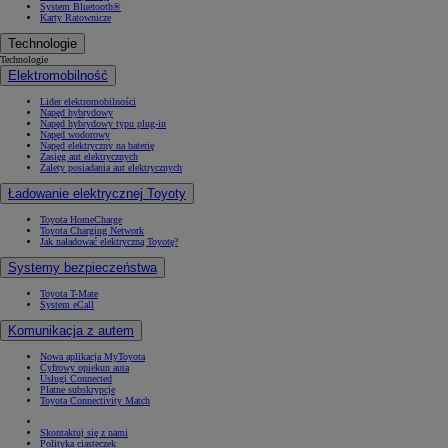
System Bluetooth®
Karty Ratownicze
Technologie
Technologie
Elektromobilność
Lider elektromobilności
Napęd hybrydowy
Napęd hybrydowy typu plug-in
Napęd wodorowy
Napęd elektryczny na baterię
Zasięg aut elektrycznych
Zalety posiadania aut elektrycznych
Ładowanie elektrycznej Toyoty
Toyota HomeCharge
Toyota Charging Network
Jak naładować elektryczną Toyotę?
Systemy bezpieczeństwa
Toyota T-Mate
System eCall
Komunikacja z autem
Nowa aplikacja MyToyota
Cyfrowy opiekun auta
Usługi Connected
Płatne subskrypcje
Toyota Connectivity Match
Skontaktuj się z nami
Polityka ciasteczek