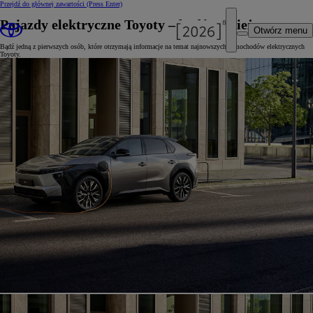
Przejdź do głównej zawartości
(Press Enter)
Pojazdy elektryczne Toyoty – bądź na bieżąco
Otwórz menu
Bądź jedną z pierwszych osób, które otrzymają informacje na temat najnowszych samochodów elektrycznych
Toyoty.