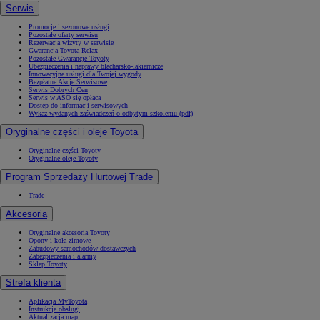
Serwis
Promocje i sezonowe usługi
Pozostałe oferty serwisu
Rezerwacja wizyty w serwisie
Gwarancja Toyota Relax
Pozostałe Gwarancje Toyoty
Ubezpieczenia i naprawy blacharsko-lakiernicze
Innowacyjne usługi dla Twojej wygody
Bezpłatne Akcje Serwisowe
Serwis Dobrych Cen
Serwis w ASO się opłaca
Dostęp do informacji serwisowych
Wykaz wydanych zaświadczeń o odbytym szkoleniu (pdf)
Oryginalne części i oleje Toyota
Oryginalne części Toyoty
Oryginalne oleje Toyoty
Program Sprzedaży Hurtowej Trade
Trade
Akcesoria
Oryginalne akcesoria Toyoty
Opony i koła zimowe
Zabudowy samochodów dostawczych
Zabezpieczenia i alarmy
Sklep Toyoty
Strefa klienta
Aplikacja MyToyota
Instrukcje obsługi
Aktualizacja map