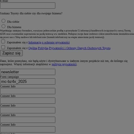
E-mail
Szukasz Toyoty dla siebie czy dla swojego biznesu?
Dla siebie
Dla biznesu
Wypełniając niniejszy formularz, wyrażasz jednocześnie prośbę o przesyłanie Ci informacji handlowych związanych z nową Toyotą
bZ4X oraz ewentualnie zaproszenia na jazdę testową ww. modelem. Podajesz swoje dane osobowe celem umożliwienia skontaktowania
się przez nas z Tobą mailowo lub telefonicznie (kontakt telefoniczny na etapie umawiania jazdy testowej).
Zapoznałem się z
Informacją o ochronie prywatności
Zapoznałem się z
Ogólną Polityką Prywatności i Ochrony Danych Osobowych Toyota
Zapisz się
Dane, które przesyłasz, nie będą użyte i dystrybuowane w żadnym innym projekcie niż ten, do którego się
zapisujesz. Więcej informacji znajdziesz w
polityce prywatności
.
Form campaign
Consent Info
Consent Info
Consent Info
Consent Info
Consent Info