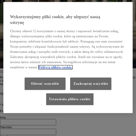
Wykorzystujemy pliki cookie, aby ulepszyć naszą
witrynę
Chcemy ułatwić Ci korzystanie z naszej strony i usprawnić świadczenie usług,
dlatego wykorzystujemy pliki cookie, które są umieszczane na Twoim
komputerze, telefonie komórkowym lub tablecie. Pomagają one nam zrozumieć
Twoje potrzeby i ulepszać funkcjonalność naszej witryny. Są wykorzystywane do
dostarczania usług i narzędzi osób trzecich, a także służą do celów reklamowych.
Zalecamy akceptację wszystkich plików cookie. Jeżeli nie wyrażasz na to zgody,
możesz łatwo zmienić ich ustawienia. Szczegółowe informacje na ten temat
znajdziesz w naszej
Polityce plików cookie.
Po wyrażeniu zgody na subskrypcję otrzymasz dostęp do ekskluzywnych treści, w tym najnowszych informacji
i ofert* dotyczących rosnącej gamy pojazdów elektrycznych. Odkryj informacje na temat zaawansowanej
Odrzuć wszystkie
Zaakceptuj wszystkie
technologii Toyoty i uzyskaj pomocne wskazówki dotyczące aut elektrycznych.
Wyrusz razem z nami w ekscytującą podróż. Zapisz się do newslettera już dziś.
Ustawienia plików cookie
* Oferty mogą obejmować finansowanie, ubezpieczenie lub usługi serwisowe.
Powiedz nam coś o sobie
Imię
Nazwisko