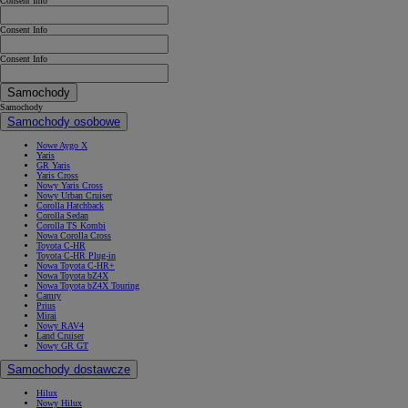
Consent Info
Consent Info
Consent Info
Samochody
Samochody
Samochody osobowe
Nowe Aygo X
Yaris
GR Yaris
Yaris Cross
Nowy Yaris Cross
Nowy Urban Cruiser
Corolla Hatchback
Corolla Sedan
Corolla TS Kombi
Nowa Corolla Cross
Toyota C-HR
Toyota C-HR Plug-in
Nowa Toyota C-HR+
Nowa Toyota bZ4X
Nowa Toyota bZ4X Touring
Camry
Prius
Mirai
Nowy RAV4
Land Cruiser
Nowy GR GT
Samochody dostawcze
Hilux
Nowy Hilux