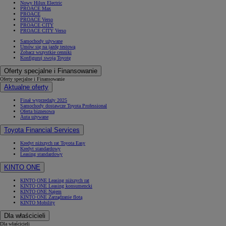
Nowy Hilux Electric
PROACE Max
PROACE
PROACE Verso
PROACE CITY
PROACE CITY Verso
Samochody używane
Umów się na jazdę testową
Zobacz wszystkie cenniki
Konfiguruj swoją Toyotę
Oferty specjalne i Finansowanie
Oferty specjalne i Finansowanie
Aktualne oferty
Finał wyprzedaży 2025
Samochody dostawcze Toyota Professional
Oferta biznesowa
Auta używane
Toyota Financial Services
Kredyt niższych rat Toyota Easy
Kredyt standardowy
Leasing standardowy
KINTO ONE
KINTO ONE Leasing niższych rat
KINTO ONE Leasing konsumencki
KINTO ONE Najem
KINTO ONE Zarządzanie flotą
KINTO Mobility
Dla właścicieli
Dla właścicieli