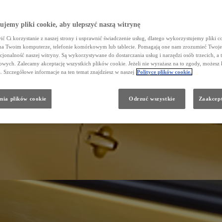
jemy pliki cookie, aby ulepszyć naszą witrynę
ć Ci korzystanie z naszej strony i usprawnić świadczenie usług, dlatego wykorzystujemy pliki co
na Twoim komputerze, telefonie komórkowym lub tablecie. Pomagają one nam zrozumieć Twoje 
cjonalność naszej witryny. Są wykorzystywane do dostarczania usług i narzędzi osób trzecich, a 
wych. Zalecamy akceptację wszystkich plików cookie. Jeżeli nie wyrażasz na to zgody, możesz 
a. Szczegółowe informacje na ten temat znajdziesz w naszej
Polityce plików cookie.
nia plików cookie
Odrzuć wszystkie
Zaakcept