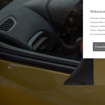
Wykorzystu
Chcemy ułatwi
umieszczane 
ulepszać funk
celów reklamo
ich ustawieni
Ustawie