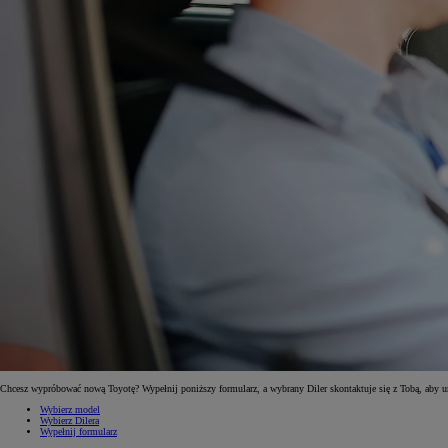
Od
81 900 zł
Yaris Cross
HYBRID
Chcesz wypróbować nową Toyotę? Wypełnij poniższy formularz, a wybrany Diler skontaktuje się z Tobą, aby 
Wybierz model
Wybierz Dilera
Wypełnij formularz