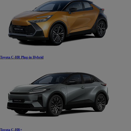
Od
105 300 zł
Corolla Hatchback
HYBRID
Toyota C-HR Plug-in Hybrid
Toyota C-HR+