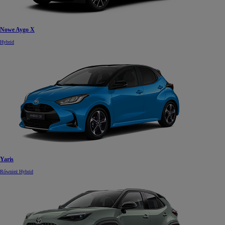
Nowe Aygo X
Hybrid
Yaris
Również Hybrid