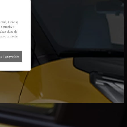
okie, które są
potrzeby i
także służą do
łatwo zmienić
uj wszystkie