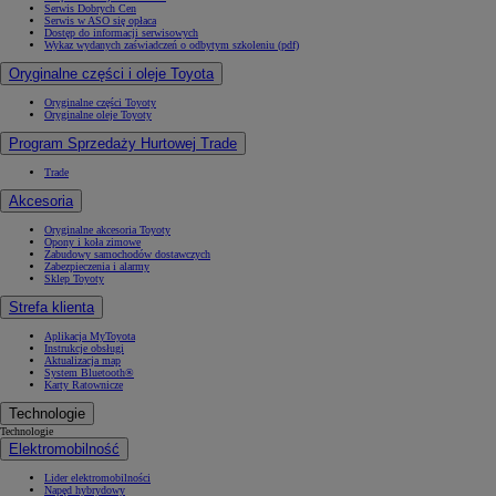
Serwis Dobrych Cen
Serwis w ASO się opłaca
Dostęp do informacji serwisowych
Wykaz wydanych zaświadczeń o odbytym szkoleniu (pdf)
Oryginalne części i oleje Toyota
Oryginalne części Toyoty
Oryginalne oleje Toyoty
Program Sprzedaży Hurtowej Trade
Trade
Akcesoria
Oryginalne akcesoria Toyoty
Opony i koła zimowe
Zabudowy samochodów dostawczych
Zabezpieczenia i alarmy
Sklep Toyoty
Strefa klienta
Aplikacja MyToyota
Instrukcje obsługi
Aktualizacja map
System Bluetooth®
Karty Ratownicze
Technologie
Technologie
Elektromobilność
Lider elektromobilności
Napęd hybrydowy