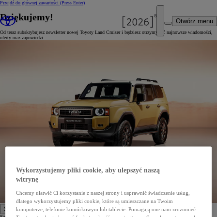
Przejdź do głównej zawartości
(Press Enter)
Dziękujemy!
Otwórz menu
Od teraz subskrybujesz newsletter nowej Toyoty Land Cruiser i będziesz otrzymywać najnowsze wiadomości,
oferty oraz zapowiedzi.
Wykorzystujemy pliki cookie, aby ulepszyć naszą
witrynę
Chcemy ułatwić Ci korzystanie z naszej strony i usprawnić świadczenie usług,
dlatego wykorzystujemy pliki cookie, które są umieszczane na Twoim
Samochody
komputerze, telefonie komórkowym lub tablecie. Pomagają one nam zrozumieć
Samochody