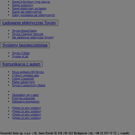
Napęd hybrydowy typu plug-in
Napęd wodorowy
Napęd elektryczny na baterię
Zasięg aut elektrycznych
Zalety posiadania aut elektrycznych
Ładowanie elektrycznej Toyoty
Toyota HomeCharge
Toyota Charging Network
Jak naładować elektryczną Toyotę?
Systemy bezpieczeństwa
Toyota T-Mate
System eCall
Komunikacja z autem
Nowa aplikacja MyToyota
Cyfrowy opiekun auta
Usługi Connected
Płatne subskrypcje
Toyota Connectivity Match
Skontaktuj się z nami
Polityka ciasteczek
Deklaracja dostępności
(Opens in new window)
(Opens in new window)
(Opens in new window)
(Opens in new window)
Jaworski Auto sp. z o.o | Al. Jana Pawła II 150 | 85-152 Bydgoszcz | tel. +48 52 375 71 75 | e-mail: