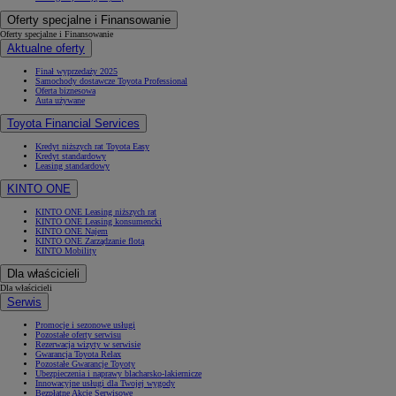
Oferty specjalne i Finansowanie
Oferty specjalne i Finansowanie
Aktualne oferty
Finał wyprzedaży 2025
Samochody dostawcze Toyota Professional
Oferta biznesowa
Auta używane
Toyota Financial Services
Kredyt niższych rat Toyota Easy
Kredyt standardowy
Leasing standardowy
KINTO ONE
KINTO ONE Leasing niższych rat
KINTO ONE Leasing konsumencki
KINTO ONE Najem
KINTO ONE Zarządzanie flotą
KINTO Mobility
Dla właścicieli
Dla właścicieli
Serwis
Promocje i sezonowe usługi
Pozostałe oferty serwisu
Rezerwacja wizyty w serwisie
Gwarancja Toyota Relax
Pozostałe Gwarancje Toyoty
Ubezpieczenia i naprawy blacharsko-lakiernicze
Innowacyjne usługi dla Twojej wygody
Bezpłatne Akcje Serwisowe