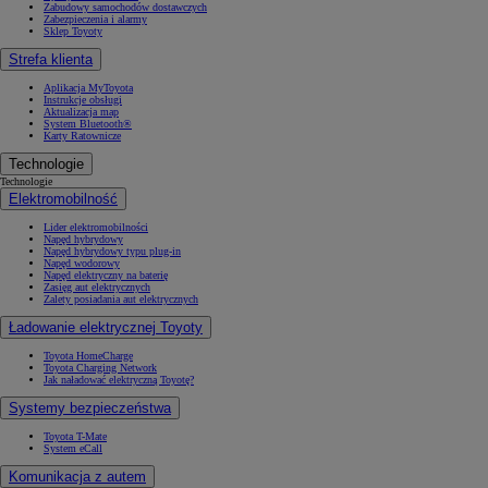
Zabudowy samochodów dostawczych
Zabezpieczenia i alarmy
Sklep Toyoty
Strefa klienta
Aplikacja MyToyota
Instrukcje obsługi
Aktualizacja map
System Bluetooth®
Karty Ratownicze
Technologie
Technologie
Elektromobilność
Lider elektromobilności
Napęd hybrydowy
Napęd hybrydowy typu plug-in
Napęd wodorowy
Napęd elektryczny na baterię
Zasięg aut elektrycznych
Zalety posiadania aut elektrycznych
Ładowanie elektrycznej Toyoty
Toyota HomeCharge
Toyota Charging Network
Jak naładować elektryczną Toyotę?
Systemy bezpieczeństwa
Toyota T-Mate
System eCall
Komunikacja z autem