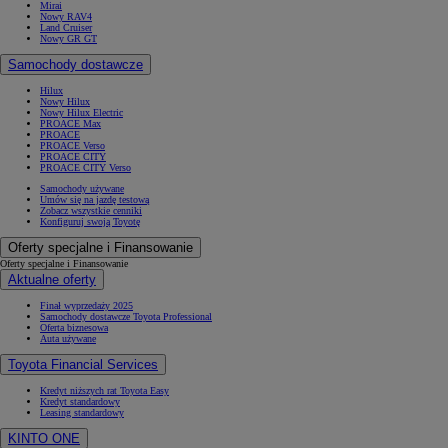
Mirai
Nowy RAV4
Land Cruiser
Nowy GR GT
Samochody dostawcze
Hilux
Nowy Hilux
Nowy Hilux Electric
PROACE Max
PROACE
PROACE Verso
PROACE CITY
PROACE CITY Verso
Samochody używane
Umów się na jazdę testową
Zobacz wszystkie cenniki
Konfiguruj swoją Toyotę
Oferty specjalne i Finansowanie
Oferty specjalne i Finansowanie
Aktualne oferty
Finał wyprzedaży 2025
Samochody dostawcze Toyota Professional
Oferta biznesowa
Auta używane
Toyota Financial Services
Kredyt niższych rat Toyota Easy
Kredyt standardowy
Leasing standardowy
KINTO ONE