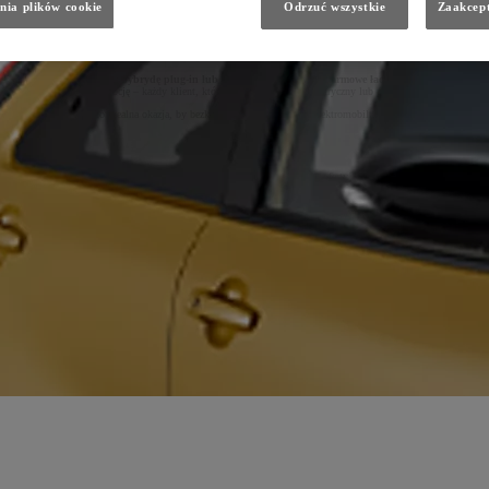
nia plików cookie
Odrzuć wszystkie
Zaakcept
Wybierasz hybrydę plug-in lub elektryka? Zyskujesz darmowe ładowanie!
waliśmy specjalną promocję – każdy klient, który zakupi samochód elektryczny lub plug-in hybrid, otrzyma
To idealna okazja, by bezkosztowo wejść w świat elektromobilności!
✅ Komfort
✅ Ekologia
✅ Niższe koszty eksploatacji
📩 Zapytaj doradcę w salonie o szczegóły oferty!