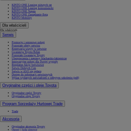
KINTO ONE Leasing niższych rat
KINTO ONE Leasing konsumencki
KINTO ONE Najem
KINTO ONE Zarządzanie flotą
KINTO Mobility
Dla właścicieli
Dla właścicieli
Serwis
Promocje i sezonowe usługi
Pozostałe oferty serwisu
Rezerwacja wizyty w serwisie
Gwarancja Toyota Relax
Pozostałe Gwarancje Toyoty
Ubezpieczenia i naprawy blacharsko-lakiernicze
Innowacyjne usługi dla Twojej wygody
Bezpłatne Akcje Serwisowe
Serwis Dobrych Cen
Serwis w ASO się opłaca
Dostęp do informacji serwisowych
Wykaz wydanych zaświadczeń o odbytym szkoleniu (pdf)
Oryginalne części i oleje Toyota
Od
81 900 zł
Oryginalne części Toyoty
Oryginalne oleje Toyoty
Yaris Cross
HYBRID
Program Sprzedaży Hurtowej Trade
Trade
Akcesoria
Oryginalne akcesoria Toyoty
Opony i koła zimowe