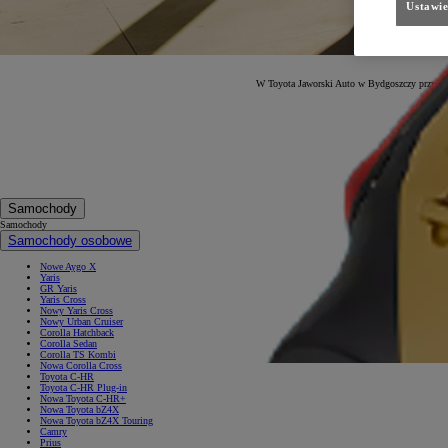
Ustawie
W Toyota Jaworski Auto w Bydgoszczy przygoto
Samochody
Samochody
Samochody osobowe
Nowe Aygo X
Yaris
GR Yaris
Yaris Cross
Nowy Yaris Cross
Nowy Urban Cruiser
Corolla Hatchback
Corolla Sedan
Corolla TS Kombi
Nowa Corolla Cross
Toyota C-HR
Toyota C-HR Plug-in
Nowa Toyota C-HR+
Nowa Toyota bZ4X
Nowa Toyota bZ4X Touring
Camry
Prius