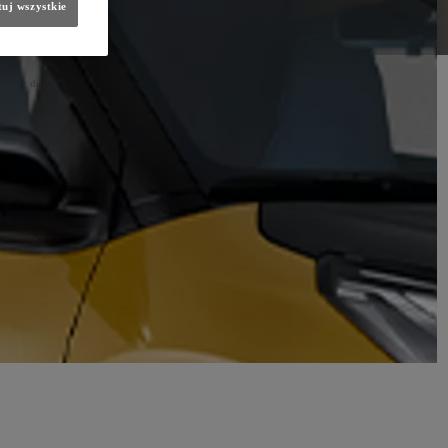
uj wszystkie
miesiąc darmowego ładowania
na naszej stacji.