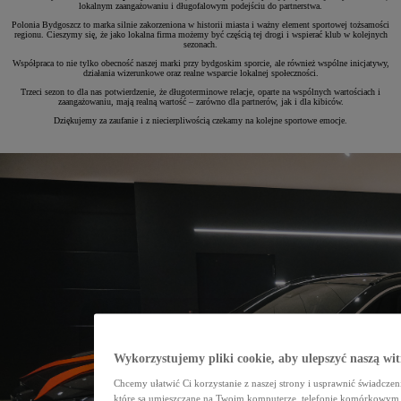
lokalnym zaangażowaniu i długofalowym podejściu do partnerstwa.
Polonia Bydgoszcz to marka silnie zakorzeniona w historii miasta i ważny element sportowej tożsamości
regionu. Cieszymy się, że jako lokalna firma możemy być częścią tej drogi i wspierać klub w kolejnych
sezonach.
Współpraca to nie tylko obecność naszej marki przy bydgoskim sporcie, ale również wspólne inicjatywy,
działania wizerunkowe oraz realne wsparcie lokalnej społeczności.
Trzeci sezon to dla nas potwierdzenie, że długoterminowe relacje, oparte na wspólnych wartościach i
zaangażowaniu, mają realną wartość – zarówno dla partnerów, jak i dla kibiców.
Dziękujemy za zaufanie i z niecierpliwością czekamy na kolejne sportowe emocje.
Wykorzystujemy pliki cookie, aby ulepszyć naszą wi
Chcemy ułatwić Ci korzystanie z naszej strony i usprawnić świadczen
które są umieszczane na Twoim komputerze, telefonie komórkowym 