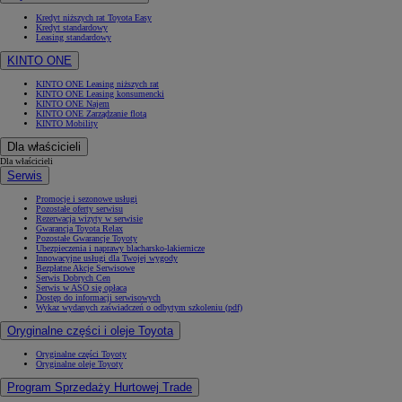
Kredyt niższych rat Toyota Easy
Kredyt standardowy
Leasing standardowy
KINTO ONE
KINTO ONE Leasing niższych rat
KINTO ONE Leasing konsumencki
KINTO ONE Najem
KINTO ONE Zarządzanie flotą
KINTO Mobility
Dla właścicieli
Dla właścicieli
Serwis
Promocje i sezonowe usługi
Pozostałe oferty serwisu
Rezerwacja wizyty w serwisie
Gwarancja Toyota Relax
Pozostałe Gwarancje Toyoty
Ubezpieczenia i naprawy blacharsko-lakiernicze
Innowacyjne usługi dla Twojej wygody
Bezpłatne Akcje Serwisowe
Serwis Dobrych Cen
Serwis w ASO się opłaca
Dostęp do informacji serwisowych
Wykaz wydanych zaświadczeń o odbytym szkoleniu (pdf)
Oryginalne części i oleje Toyota
Oryginalne części Toyoty
Oryginalne oleje Toyoty
Program Sprzedaży Hurtowej Trade