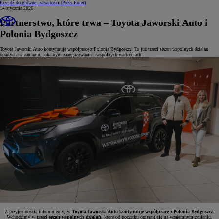
Przejdź do głównej zawartości
(Press Enter)
14 stycznia 2026
Partnerstwo, które trwa – Toyota Jaworski Auto i
Polonia Bydgoszcz
Toyota Jaworski Auto kontynuuje współpracę z Polonią Bydgoszcz. To już trzeci sezon wspólnych działań
opartych na zaufaniu, lokalnym zaangażowaniu i wspólnych wartościach!
Z przyjemnością informujemy, że
Toyota Jaworski Auto kontynuuje współpracę z
Polonia Bydgoszcz
.
Wchodzimy w
trzeci sezon wspólnych działań
, które od początku opierają się na wzajemnym zaufaniu,