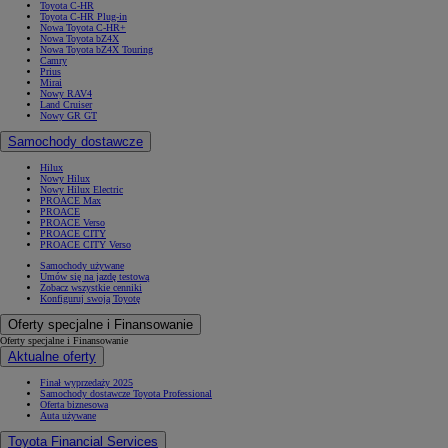
Toyota C-HR
Toyota C-HR Plug-in
Nowa Toyota C-HR+
Nowa Toyota bZ4X
Nowa Toyota bZ4X Touring
Camry
Prius
Mirai
Nowy RAV4
Land Cruiser
Nowy GR GT
Samochody dostawcze
Hilux
Nowy Hilux
Nowy Hilux Electric
PROACE Max
PROACE
PROACE Verso
PROACE CITY
PROACE CITY Verso
Samochody używane
Umów się na jazdę testową
Zobacz wszystkie cenniki
Konfiguruj swoją Toyotę
Oferty specjalne i Finansowanie
Oferty specjalne i Finansowanie
Aktualne oferty
Finał wyprzedaży 2025
Samochody dostawcze Toyota Professional
Oferta biznesowa
Auta używane
Toyota Financial Services