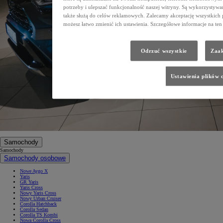
potrzeby i ulepszać funkcjonalność naszej witryny. Są wykorzystywane
także służą do celów reklamowych. Zalecamy akceptację wszystkich p
możesz łatwo zmienić ich ustawienia. Szczegółowe informacje na ten 
Odrzuć wszystkie
Zaak
Ustawienia plików 
Samochody
Samochody
Samochody osobowe
Nowe Aygo X
Yaris
GR Yaris
Yaris Cross
Nowy Yaris Cross
Nowy Urban Cruiser
Corolla Hatchback
Corolla Sedan
Corolla TS Kombi
Nowa Corolla Cross