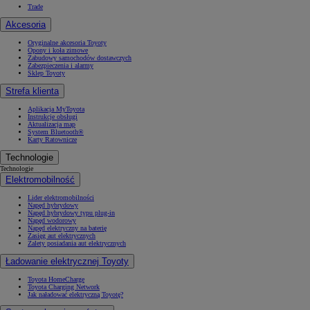
Trade
Akcesoria
Oryginalne akcesoria Toyoty
Opony i koła zimowe
Zabudowy samochodów dostawczych
Zabezpieczenia i alarmy
Sklep Toyoty
Strefa klienta
Aplikacja MyToyota
Instrukcje obsługi
Aktualizacja map
System Bluetooth®
Karty Ratownicze
Technologie
Technologie
Elektromobilność
Lider elektromobilności
Napęd hybrydowy
Napęd hybrydowy typu plug-in
Napęd wodorowy
Napęd elektryczny na baterię
Zasięg aut elektrycznych
Zalety posiadania aut elektrycznych
Ładowanie elektrycznej Toyoty
Toyota HomeCharge
Toyota Charging Network
Jak naładować elektryczną Toyotę?