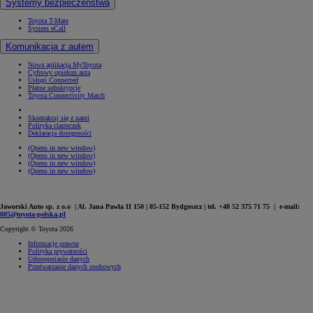
Systemy bezpieczeństwa
Toyota T-Mate
System eCall
Komunikacja z autem
Nowa aplikacja MyToyota
Cyfrowy opiekun auta
Usługi Connected
Płatne subskrypcje
Toyota Connectivity Match
Skontaktuj się z nami
Polityka ciasteczek
Deklaracja dostępności
(Opens in new window)
(Opens in new window)
(Opens in new window)
(Opens in new window)
Jaworski Auto sp. z o.o | Al. Jana Pawła II 150 | 85-152 Bydgoszcz | tel. +48 52 375 71 75 | e-mail:
085@toyota-polska.pl
Copyright © Toyota 2026
Informacje prawne
Polityka prywatności
Udostępnianie danych
Przetwarzanie danych osobowych