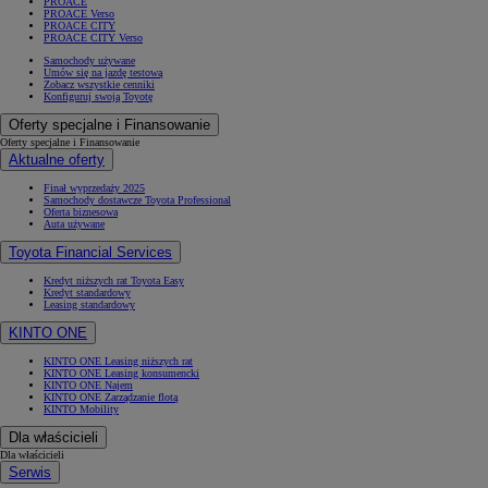
PROACE
PROACE Verso
PROACE CITY
PROACE CITY Verso
Samochody używane
Umów się na jazdę testową
Zobacz wszystkie cenniki
Konfiguruj swoją Toyotę
Oferty specjalne i Finansowanie
Oferty specjalne i Finansowanie
Aktualne oferty
Finał wyprzedaży 2025
Samochody dostawcze Toyota Professional
Oferta biznesowa
Auta używane
Toyota Financial Services
Kredyt niższych rat Toyota Easy
Kredyt standardowy
Leasing standardowy
KINTO ONE
KINTO ONE Leasing niższych rat
KINTO ONE Leasing konsumencki
KINTO ONE Najem
KINTO ONE Zarządzanie flotą
KINTO Mobility
Dla właścicieli
Dla właścicieli
Serwis