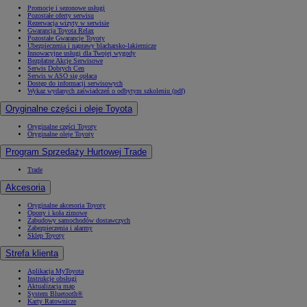
Promocje i sezonowe usługi
Pozostałe oferty serwisu
Rezerwacja wizyty w serwisie
Gwarancja Toyota Relax
Pozostałe Gwarancje Toyoty
Ubezpieczenia i naprawy blacharsko-lakiernicze
Innowacyjne usługi dla Twojej wygody
Bezpłatne Akcje Serwisowe
Serwis Dobrych Cen
Serwis w ASO się opłaca
Dostęp do informacji serwisowych
Wykaz wydanych zaświadczeń o odbytym szkoleniu (pdf)
Oryginalne części i oleje Toyota
Oryginalne części Toyoty
Oryginalne oleje Toyoty
Program Sprzedaży Hurtowej Trade
Trade
Akcesoria
Oryginalne akcesoria Toyoty
Opony i koła zimowe
Zabudowy samochodów dostawczych
Zabezpieczenia i alarmy
Sklep Toyoty
Strefa klienta
Aplikacja MyToyota
Instrukcje obsługi
Aktualizacja map
System Bluetooth®
Karty Ratownicze