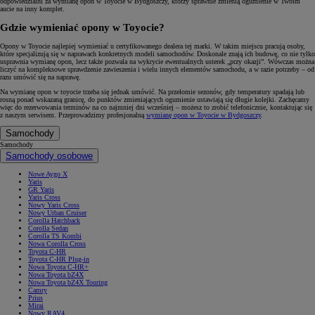
odpowiedzialni za wymianę opon w Toyocie w Bydgoszczy, którzy sprawnie zmienią ogumienie w Twoim
aucie na inny komplet.
Gdzie wymieniać opony w Toyocie?
Opony w Toyocie najlepiej wymieniać u certyfikowanego dealera tej marki. W takim miejscu pracują osoby,
które specjalizują się w naprawach konkretnych modeli samochodów. Doskonale znają ich budowę, co nie tylko
usprawnia wymianę opon, lecz także pozwala na wykrycie ewentualnych usterek „przy okazji”. Wówczas można
liczyć na kompleksowe sprawdzenie zawieszenia i wielu innych elementów samochodu, a w razie potrzeby – od
razu umówić się na naprawę.
Na wymianę opon w toyocie trzeba się jednak umówić. Na przełomie sezonów, gdy temperatury spadają lub
rosną ponad wskazaną granicę, do punktów zmieniających ogumienie ustawiają się długie kolejki. Zachęcamy
więc do rezerwowania terminów na co najmniej dni wcześniej – możesz to zrobić telefonicznie, kontaktując się
z naszym serwisem. Przeprowadzimy profesjonalną
wymianę opon w Toyocie w Bydgoszczy
.
Samochody
Samochody
Samochody osobowe
Nowe Aygo X
Yaris
GR Yaris
Yaris Cross
Nowy Yaris Cross
Nowy Urban Cruiser
Corolla Hatchback
Corolla Sedan
Corolla TS Kombi
Nowa Corolla Cross
Toyota C-HR
Toyota C-HR Plug-in
Nowa Toyota C-HR+
Nowa Toyota bZ4X
Nowa Toyota bZ4X Touring
Camry
Prius
Mirai
Nowy RAV4