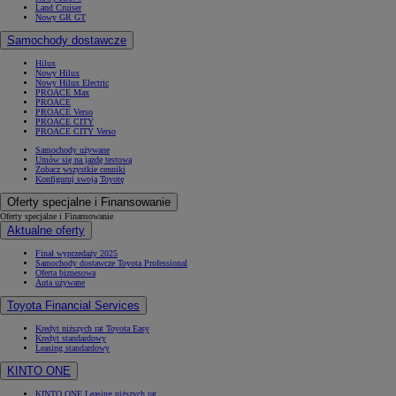
Land Cruiser
Nowy GR GT
Samochody dostawcze
Hilux
Nowy Hilux
Nowy Hilux Electric
PROACE Max
PROACE
PROACE Verso
PROACE CITY
PROACE CITY Verso
Samochody używane
Umów się na jazdę testową
Zobacz wszystkie cenniki
Konfiguruj swoją Toyotę
Oferty specjalne i Finansowanie
Oferty specjalne i Finansowanie
Aktualne oferty
Finał wyprzedaży 2025
Samochody dostawcze Toyota Professional
Oferta biznesowa
Auta używane
Toyota Financial Services
Kredyt niższych rat Toyota Easy
Kredyt standardowy
Leasing standardowy
KINTO ONE
KINTO ONE Leasing niższych rat