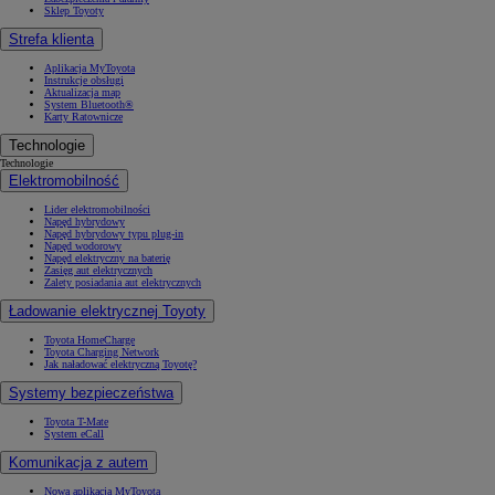
Sklep Toyoty
Strefa klienta
Aplikacja MyToyota
Instrukcje obsługi
Aktualizacja map
System Bluetooth®
Karty Ratownicze
Technologie
Technologie
Elektromobilność
Lider elektromobilności
Napęd hybrydowy
Napęd hybrydowy typu plug-in
Napęd wodorowy
Napęd elektryczny na baterię
Zasięg aut elektrycznych
Zalety posiadania aut elektrycznych
Ładowanie elektrycznej Toyoty
Toyota HomeCharge
Toyota Charging Network
Jak naładować elektryczną Toyotę?
Systemy bezpieczeństwa
Toyota T-Mate
System eCall
Komunikacja z autem
Nowa aplikacja MyToyota