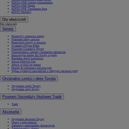
KINTO ONE Leasing konsumencki
KINTO ONE Najem
KINTO ONE Zarządzanie flotą
KINTO Mobility
Dla właścicieli
Dla właścicieli
Serwis
Promocje i sezonowe usługi
Pozostałe oferty serwisu
Rezerwacja wizyty w serwisie
Gwarancja Toyota Relax
Pozostałe Gwarancje Toyoty
Ubezpieczenia i naprawy blacharsko-lakiernicze
Innowacyjne usługi dla Twojej wygody
Bezpłatne Akcje Serwisowe
Serwis Dobrych Cen
Serwis w ASO się opłaca
Dostęp do informacji serwisowych
Wykaz wydanych zaświadczeń o odbytym szkoleniu (pdf)
Oryginalne części i oleje Toyota
Oryginalne części Toyoty
Oryginalne oleje Toyoty
Program Sprzedaży Hurtowej Trade
Trade
Akcesoria
Oryginalne akcesoria Toyoty
Opony i koła zimowe
Zabudowy samochodów dostawczych
Zabezpieczenia i alarmy