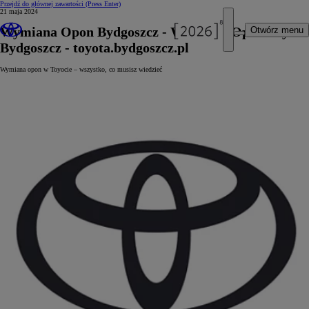
Przejdź do głównej zawartości
(Press Enter)
21 maja 2024
Wymiana Opon Bydgoszcz - Wymiana Opon Toyota
Otwórz menu
Bydgoszcz - toyota.bydgoszcz.pl
Wymiana opon w Toyocie – wszystko, co musisz wiedzieć