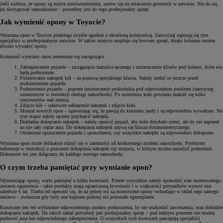
Jeśli widzisz, że opony są zużyte nierównomiernie, umów się na ustawienie geometrii w serwisie. Nie da się
jej skorygować samodzielnie – potrzebny jest do tego profesjonalny sprzęt.
Jak wymienić opony w Toyocie?
Wymiana opon w Toyocie przebiega zwykle zgodnie z określoną kolejnością. Zazwyczaj zajmują się tym
specjaliści w profesjonalnym serwisie. W takim miejscu znajduje się bowiem sprzęt, dzięki któremu można
równie wyważyć opony.
Kolejność wymiany opon prezentuje się następująco.
Zabezpieczenie pojazdu – zaciągnięcie hamulca ręcznego i umieszczenie klinów pod kołami, które nie
będą podnoszone.
Poluzowanie nakrętek kół – za pomocą specjalnego klucza. Należy zrobić to jeszcze przed
podniesieniem pojazdu.
Podniesienie pojazdu – poprzez umieszczenie podnośnika pod odpowiednim punktem (zazwyczaj
oznaczonym w instrukcji obsługi samochodu). Po uniesieniu koło powinno znaleźć się kilka
centymetrów nad ziemią.
Zdjęcie kół – całkowite odkręcenie nakrętek i zdjęcie koła.
Montaż nowych opon – upewniając się, że pasują do kierunku jazdy i są odpowiednio wyważone. Na
tym etapie należy ręcznie przykręcić nakrętki.
Dokładne dokręcanie nakrętek – należy opuścić pojazd, aby koło dotykało ziemi, ale by nie napierał
na nie cały ciężar auta. Do dokręcania nakrętek używa się klucza dynamometrycznego.
Ostateczne opuszczenie pojazdu i sprawdzenie, czy wszystkie nakrętki są odpowiednio dokręcone.
Wymiana opon może delikatnie różnić się w zależności od konkretnego modelu samochodu. Producent
informuje w instrukcji o poziomie dokręcenia nakrętek czy miejscu, w którym można umieścić podnośnik.
Dokument ten jest dołączany do każdego nowego samochodu.
O czym trzeba pamiętać przy wymianie opon?
Wymieniając opony, warto pamiętać o kilku kwestiach. Przede wszystkim należy sprawdzić stan montowanego
zestawu ogumienia – takie produkty mają ograniczoną żywotność i w większości przypadków wynosi ona
zaledwie 6 lat. Trzeba też upewnić się, że na jednej osi są montowane opony wchodzące w skład tego samego
zestawu – zwłaszcza gdy były one kupione później niż pozostałe egzemplarze.
Konieczne jest też wybieranie odpowiedniego punktu podnoszenia, by nie uszkodzić zawieszenia, oraz dokładne
dokręcanie nakrętek. Do takich zadań potrzebny jest profesjonalny sprzęt – pod żadnym pozorem nie można
podnosić auta bez odpowiedniego zabezpieczenia. O wszystkich tych kwestiach pamiętają specjaliści