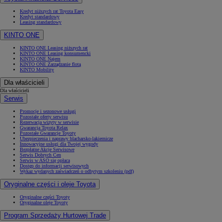
Kredyt niższych rat Toyota Easy
Kredyt standardowy
Leasing standardowy
KINTO ONE
KINTO ONE Leasing niższych rat
KINTO ONE Leasing konsumencki
KINTO ONE Najem
KINTO ONE Zarządzanie flotą
KINTO Mobility
Dla właścicieli
Dla właścicieli
Serwis
Promocje i sezonowe usługi
Pozostałe oferty serwisu
Rezerwacja wizyty w serwisie
Gwarancja Toyota Relax
Pozostałe Gwarancje Toyoty
Ubezpieczenia i naprawy blacharsko-lakiernicze
Innowacyjne usługi dla Twojej wygody
Bezpłatne Akcje Serwisowe
Serwis Dobrych Cen
Serwis w ASO się opłaca
Dostęp do informacji serwisowych
Wykaz wydanych zaświadczeń o odbytym szkoleniu (pdf)
Oryginalne części i oleje Toyota
Oryginalne części Toyoty
Oryginalne oleje Toyoty
Program Sprzedaży Hurtowej Trade