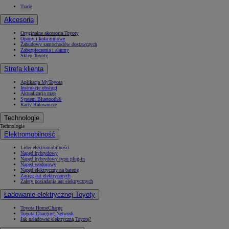
Trade
Akcesoria
Oryginalne akcesoria Toyoty
Opony i koła zimowe
Zabudowy samochodów dostawczych
Zabezpieczenia i alarmy
Sklep Toyoty
Strefa klienta
Aplikacja MyToyota
Instrukcje obsługi
Aktualizacja map
System Bluetooth®
Karty Ratownicze
Technologie
Technologie
Elektromobilność
Lider elektromobilności
Napęd hybrydowy
Napęd hybrydowy typu plug-in
Napęd wodorowy
Napęd elektryczny na baterię
Zasięg aut elektrycznych
Zalety posiadania aut elektrycznych
Ładowanie elektrycznej Toyoty
Toyota HomeCharge
Toyota Charging Network
Jak naładować elektryczną Toyotę?