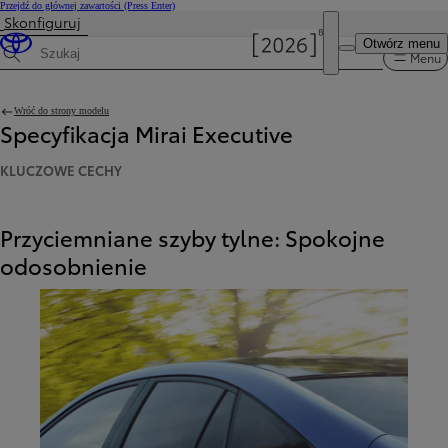
Przejdź do głównej zawartości
(Press Enter)
Skonfiguruj
Otwórz menu
Menu
Wyszukaj dane techniczne
Wróć do strony modelu
Specyfikacja Mirai Executive
KLUCZOWE CECHY
Przyciemniane szyby tylne: Spokojne
odosobnienie