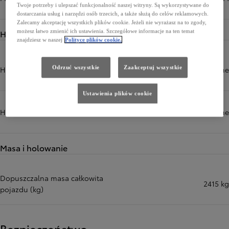
Twoje potrzeby i ulepszać funkcjonalność naszej witryny. Są wykorzystywane do
dostarczania usług i narzędzi osób trzecich, a także służą do celów reklamowych.
Zalecamy akceptację wszystkich plików cookie. Jeżeli nie wyrażasz na to zgody,
Hamulce
możesz łatwo zmienić ich ustawienia. Szczegółowe informacje na ten temat
znajdziesz w naszej
Polityce plików cookie.
Odrzuć wszystkie
Zaakceptuj wszystkie
Hamulce przód
tarczowe wentylowane
Ustawienia plików cookie
Hamulce tył
tarczowe wentylowane
Masa i holowanie
Dopuszczalna masa całkowita
2415 kg
pojazdu (kg)
Bezpieczeństwo