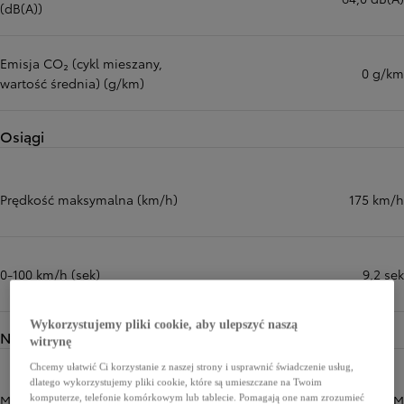
(dB(A))
Emisja CO₂ (cykl mieszany,
0 g/km
wartość średnia) (g/km)
Osiągi
Prędkość maksymalna (km/h)
175 km/h
0-100 km/h (sek)
9,2 sek
Wykorzystujemy pliki cookie, aby ulepszyć naszą
Napęd
witrynę
Chcemy ułatwić Ci korzystanie z naszej strony i usprawnić świadczenie usług,
dlatego wykorzystujemy pliki cookie, które są umieszczane na Twoim
Moc maksymalna (KM)
182 KM
komputerze, telefonie komórkowym lub tablecie. Pomagają one nam zrozumieć