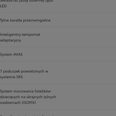
Światła do jazdy dziennej typu
LED
Tylne światła przeciwmgielne
Inteligentny tempomat
adaptacyjny
System AVAS
7 poduszek powietrznych w
systemie SRS
System mocowania fotelików
dziecięcych na skrajnych tylnych
siedzeniach (ISOFIX)