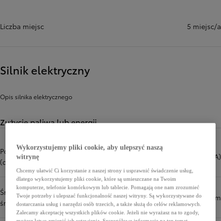
Liczba miejsc
5 miejsc/a
Silnik elektryczny
Opis silnika elektrycznego
Zużycie paliwa lub energii
Wykorzystujemy pliki cookie, aby ulepszyć naszą
Poziom hałasu podczas jazdy
63 dB(A)
witrynę
(dB(A))
Chcemy ułatwić Ci korzystanie z naszej strony i usprawnić świadczenie usług,
dlatego wykorzystujemy pliki cookie, które są umieszczane na Twoim
komputerze, telefonie komórkowym lub tablecie. Pomagają one nam zrozumieć
Średnio (cykl mieszany, wartość
0 l/100 km
Twoje potrzeby i ulepszać funkcjonalność naszej witryny. Są wykorzystywane do
średnia) (l/100 km)
dostarczania usług i narzędzi osób trzecich, a także służą do celów reklamowych.
Zalecamy akceptację wszystkich plików cookie. Jeżeli nie wyrażasz na to zgody,
możesz łatwo zmienić ich ustawienia. Szczegółowe informacje na ten temat