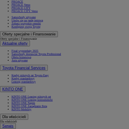
PROACE
PROACE Verso
PROACE CITY
PROACE CITY Verso
Samochody używane
Umów się na jazdę testową
Zobacz wszystkie cenniki
Konfiguruj swoją Toyotę
Oferty specjalne i Finansowanie
Oferty specjalne i Finansowanie
Aktualne oferty
Finał wyprzedaży 2025
Samochody dostawcze Toyota Professional
Oferta biznesowa
Auta używane
Toyota Financial Services
Kredyt niższych rat Toyota Easy
Kredyt standardowy
Leasing standardowy
KINTO ONE
KINTO ONE Leasing niższych rat
KINTO ONE Leasing konsumencki
KINTO ONE Najem
KINTO ONE Zarządzanie flotą
KINTO Mobility
Dla właścicieli
Dla właścicieli
Serwis