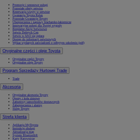
Promocje i sezonowe usługi
Pozostałe oferty serwisu
Rezerwacja wizyty w serwisie
Gwarancja Toyota Relax
Pozostałe Gwarancje Toyoty
Ubezpieczenia i naprawy blacharsko-lakiernicze
Innowacyjne usługi dla Twojej wygody
Bezpłatne Akcje Serwisowe
Serwis Dobrych Cen
Serwis w ASO się opłaca
Dostęp do informacji serwisowych
Wykaz wydanych zaświadczeń o odbytym szkoleniu (pdf)
Oryginalne części i oleje Toyota
Oryginalne części Toyoty
Oryginalne oleje Toyoty
Program Sprzedaży Hurtowej Trade
Trade
Akcesoria
Oryginalne akcesoria Toyoty
Opony i koła zimowe
Zabudowy samochodów dostawczych
Zabezpieczenia i alarmy
Sklep Toyoty
Strefa klienta
Aplikacja MyToyota
Instrukcje obsługi
Aktualizacja map
System Bluetooth®
Karty Ratownicze