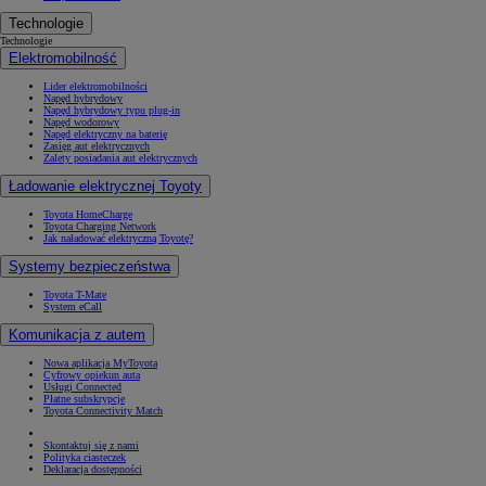
Technologie
Technologie
Elektromobilność
Lider elektromobilności
Napęd hybrydowy
Napęd hybrydowy typu plug-in
Napęd wodorowy
Napęd elektryczny na baterię
Zasięg aut elektrycznych
Zalety posiadania aut elektrycznych
Ładowanie elektrycznej Toyoty
Toyota HomeCharge
Toyota Charging Network
Jak naładować elektryczną Toyotę?
Systemy bezpieczeństwa
Toyota T-Mate
System eCall
Komunikacja z autem
Nowa aplikacja MyToyota
Cyfrowy opiekun auta
Usługi Connected
Płatne subskrypcje
Toyota Connectivity Match
Skontaktuj się z nami
Polityka ciasteczek
Deklaracja dostępności