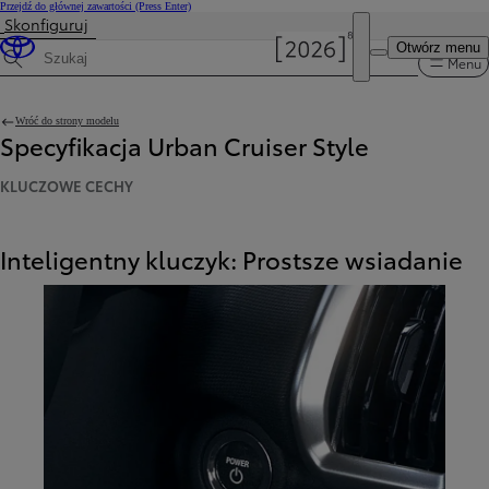
Przejdź do głównej zawartości
(Press Enter)
Skonfiguruj
Cena została zaktualizowana Cena Twojej konfiguracji została zmieniona na 158 400 zł.
Otwórz menu
Menu
Wyszukaj dane techniczne
Wróć do strony modelu
Specyfikacja Urban Cruiser Style
KLUCZOWE CECHY
Inteligentny kluczyk: Prostsze wsiadanie