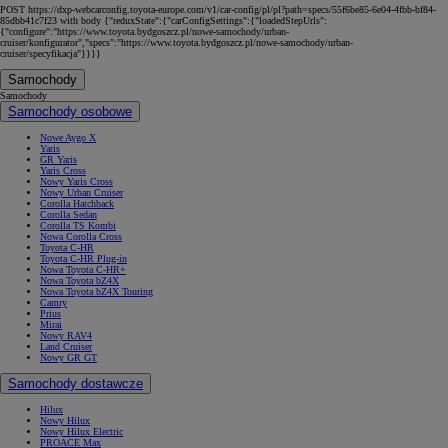
POST https://dxp-webcarconfig.toyota-europe.com/v1/car-config/pl/pl?path=specs/55f6be85-6e04-4fbb-bf84-
85dbb41c7f23 with body {"reduxState":{"carConfigSettings":{"loadedStepUrls":
{"configure":"https://www.toyota.bydgoszcz.pl/nowe-samochody/urban-
cruiser/konfigurator","specs":"https://www.toyota.bydgoszcz.pl/nowe-samochody/urban-
cruiser/specyfikacja"}}}}
Samochody
Samochody
Samochody osobowe
Nowe Aygo X
Yaris
GR Yaris
Yaris Cross
Nowy Yaris Cross
Nowy Urban Cruiser
Corolla Hatchback
Corolla Sedan
Corolla TS Kombi
Nowa Corolla Cross
Toyota C-HR
Toyota C-HR Plug-in
Nowa Toyota C-HR+
Nowa Toyota bZ4X
Nowa Toyota bZ4X Touring
Camry
Prius
Mirai
Nowy RAV4
Land Cruiser
Nowy GR GT
Samochody dostawcze
Hilux
Nowy Hilux
Nowy Hilux Electric
PROACE Max