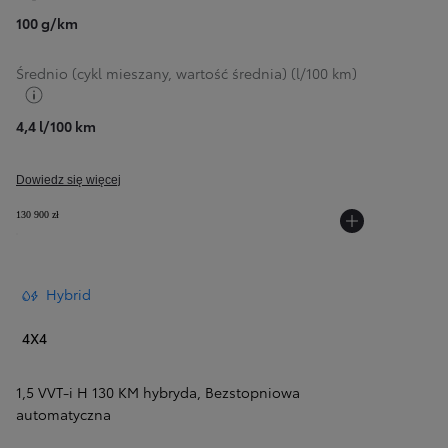
100 g/km
Średnio (cykl mieszany, wartość średnia) (l/100 km)
Przełącz informacje o paliwie
4,4 l/100 km
Dowiedz się więcej
130 900 zł
Hybrid
4X4
1,5 VVT-i H 130 KM hybryda
,
Bezstopniowa
automatyczna