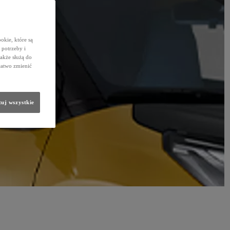
okie, które są
potrzeby i
także służą do
łatwo zmienić
uj wszystkie