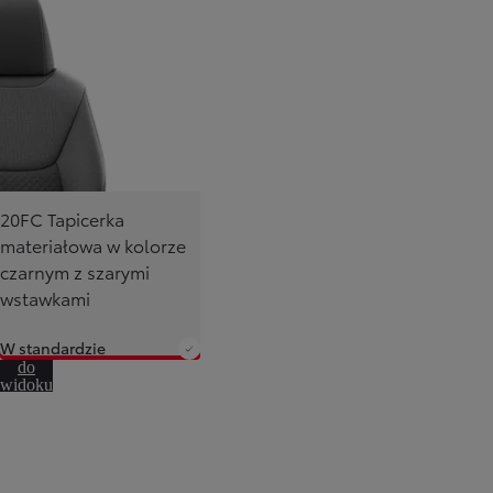
20FC Tapicerka
materiałowa w kolorze
czarnym z szarymi
wstawkami
W standardzie
Przejdź
do
widoku
360º