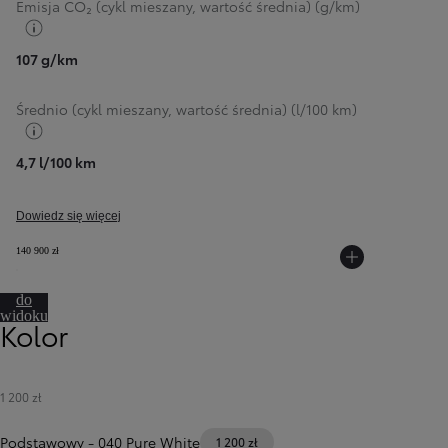
Emisja CO₂ (cykl mieszany, wartość średnia) (g/km)
Przełącz informacje o paliwie
107 g/km
Średnio (cykl mieszany, wartość średnia) (l/100 km)
Przełącz informacje o paliwie
4,7 l/100 km
Dowiedz się więcej
140 900 zł
Przejdź
do
Od
81 900 zł
widoku
Kolor
360º
Yaris Cross
HYBRID
1 200 zł
Podstawowy
-
040 Pure White
1 200 zł