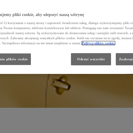
jemy pliki cookie, aby ulepszyć naszą witrynę
ć Ci korzystanie z naszej strony i usprawnić świadczenie usług, dlatego wykorzystujemy pliki co
na Twoim komputerze, telefonie komórkowym lub tablecie. Pomagają one nam zrozumieć Twoje 
cjonalność naszej witryny. Są wykorzystywane do dostarczania usług i narzędzi osób trzecich, a 
wych. Zalecamy akceptację wszystkich plików cookie. Jeżeli nie wyrażasz na to zgody, możesz 
a. Szczegółowe informacje na ten temat znajdziesz w naszej
Polityce plików cookie.
nia plików cookie
Odrzuć wszystkie
Zaakcept