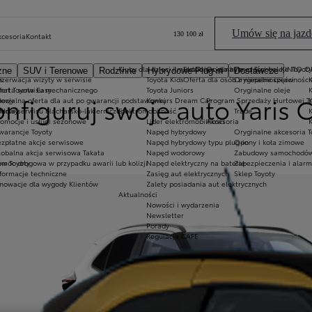
Umów się na jazd
130 100 zł
kcesoria
Kontakt
Kluby dla dzieci i młodzieży
Ekobonus dla hybryd Toyoty
Oryginalne części i oleje Toyoty
KINTO O
zne
SUV i Terenowe
Rodzinne
Hybrydowe Plug-in
Dostawcze
o
s
ezerwacja wizyty w serwisie
Toyota Kids
Oferta dla osób z niepełnosprawnośc
Oryginalne części
ji
 rat Toyota Easy
ferta serwisu mechanicznego
Toyota Juniors
Oryginalne oleje
nfiguruj swoje auto Yaris 
dowy
pecjalna oferta dla aut po gwarancji podstawowej
Konkurs Dream Car
Program Sprzedaży Hurtowej T
rdowy
erta serwisu blacharsko-lakierniczego
Elektromobilność
Trade
romocje i usługi sezonowe
Lider elektromobilności
Akcesoria
warancje Toyoty
Napęd hybrydowy
Oryginalne akcesoria T
ezpłatne akcje serwisowe
Napęd hybrydowy typu plug-in
Opony i koła zimowe
lobalna akcja serwisowa Takata
Napęd wodorowy
Zabudowy samochodów
ów Toyoty
omoc drogowa w przypadku awarii lub kolizji
Napęd elektryczny na baterię
Zabezpieczenia i alarm
nformacje techniczne
Zasięg aut elektrycznych
Sklep Toyoty
ni
nnowacje dla wygody Klientów
Zalety posiadania aut elektrycznych
Aktualności
Nowości i wydarzenia
Newsletter
Porady
Regulacje CAFE