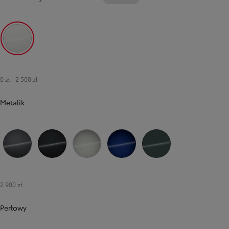
040 Pure White
0 zł
-
2 500 zł
Metalik
1G3 Royal Grey
209 Eclipse Black
1L0 Shimmering Silver
8Y8 Juniper Blue
6X7 Forest Green
2 900 zł
Perłowy