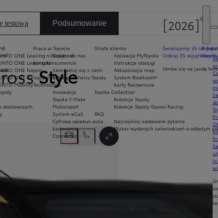
ę testową
Podsumowanie
NE
Praca w Toyocie
Strefa klienta
Świętujemy 35 lat Toyo
Toyota
iami
KINTO ONE Leasing niższych rat
Dołącz do nas
Aplikacja MyToyota
Odkryj 35 wyjątkowych 
Skonta
Ak
KINTO ONE Leasing konsumencki
Kontakt
Instrukcje obsługi
pr
Cross
Style
Umów się na jazdę tes
rade
KINTO ONE Najem
Skontaktuj się z nami
Aktualizacja map
Ce
KINTO ONE Zarządzanie flotą
Salony i serwisy Toyoty
System Bluetooth®
ws
KINTO Mobility
Technologie
Karty Ratownicze
mo
oyoty
Innowacje
Toyota Collection
S
Toyota T-Mate
Kolekcje Toyoty
do
 dostawczych
Motorsport
Kolekcje Toyoty Gazoo Racing
To
y
System eCall
FAQ
Pr
Cyfrowy opiekun auta
Najczęściej zadawane pytania
Of
Następny
Ładowanie
Wykaz wydanych zaświadczeń o odbytym szko
KI
Connected
fi
Przełącz tryb pełnoekranowy
S
u
in
w
U
si
ja
te