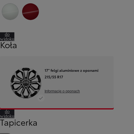
089 Platinum White Pearl
3U5 Imperial Red
Przejdź
do
widoku
Koła
360º
17" felgi aluminiowe z oponami
215/55 R17
Informacje o oponach
Przejdź
do
widoku
Tapicerka
360º