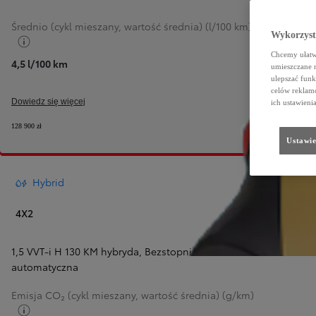
Średnio (cykl mieszany, wartość średnia) (l/100 km)
Wykorzystu
Przełącz informacje o paliwie
Chcemy ułatwi
4,5 l/100 km
umieszczane 
ulepszać funk
celów reklamo
Dowiedz się więcej
ich ustawieni
128 900 zł
Ustawie
Hybrid
4X2
1,5 VVT-i H 130 KM hybryda
,
Bezstopniowa
automatyczna
Emisja CO₂ (cykl mieszany, wartość średnia) (g/km)
Przełącz informacje o paliwie