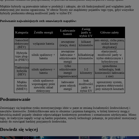
Miękkie hybrydy są przeważnie tańsze w produkcji i zakupie, ale ich funkcjonalność pod względem jazdy
elektrycznej jest mocno ograniczona. W ofercie Toyoty nie znajdziemy pojazdów tego typu, gdyż wszystkie
hybrydy producenta oferują możliwość jazdy w trybie EV.
Porównanie najważniejszych cech omawianych napędów:
Zasięg
Ładowanie
Kategoria
Źródło energii
jazdy w
Główne zalety
baterii
trybie EV
Samochód
zero emisji, cicha praca,
zewnętrzne
kilkaset
elektryczny
wyłącznie bateria
niskie koszty
(stacja, dom)
kilometrów
(BEV)
eksploatacji
zewnętrzne
elastyczność,
Hybryda
silnik spalinowy +
ładowanie +
kilkadziesiąt
możliwość jazdy w
typu plug-
bateria
odzyskiwanie
kilometrów
trybie elektrycznym i
in (PHEV)
energii
hybrydowym
tylko
sprawdzona
Tradycyjna
silnik spalinowy +
odzyskiwanie
1-2
technologia, brak
hybryda
bateria
energii
kilometry
konieczności ładowania
(HEV)
(regenerowanie)
z sieci
silnik spalinowy
brak
Miękka
ładowanie
uproszczony system,
wspomagany przez
możliwości
hybryda
przez odzysk
poprawa efektywności
niewielki układ
jazdy w
(MHEV)
energii
przy niższych kosztach
elektryczny
trybie EV
Podsumowanie
Zmieniający się krajobraz rynku motoryzacyjnego idzie w parze ze zmianą świadomości środowiskowej i
nawyków kierowców. Zelektryfikowane auta to obszerna i pojemna kategoria, w której kierowcy mogą z
łatwością znaleźć pojazdy idealnie odpowiadające konkretnym potrzebom i scenariuszom użytkowania. Mimo
tego, że tradycyjne napędy wciąż są bardzo popularne, rozwój technologii pokazuje, że przyszłość motoryzacji
należy do rozwiązań bardziej przyjaznych środowisku.
Dowiedz się więcej