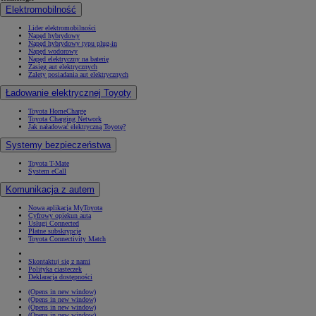
Elektromobilność
Lider elektromobilności
Napęd hybrydowy
Napęd hybrydowy typu plug-in
Napęd wodorowy
Napęd elektryczny na baterię
Zasięg aut elektrycznych
Zalety posiadania aut elektrycznych
Ładowanie elektrycznej Toyoty
Toyota HomeCharge
Toyota Charging Network
Jak naładować elektryczną Toyotę?
Systemy bezpieczeństwa
Toyota T-Mate
System eCall
Komunikacja z autem
Nowa aplikacja MyToyota
Cyfrowy opiekun auta
Usługi Connected
Płatne subskrypcje
Toyota Connectivity Match
Skontaktuj się z nami
Polityka ciasteczek
Deklaracja dostępności
(Opens in new window)
(Opens in new window)
(Opens in new window)
(Opens in new window)