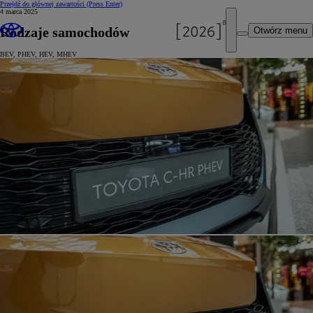
Przejdź do głównej zawartości
(Press Enter)
4 marca 2025
Rodzaje samochodów
Otwórz menu
BEV, PHEV, HEV, MHEV