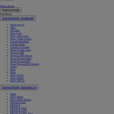
Napisz do nas
Samochody
Samochody
Samochody osobowe
Nowe Aygo X
Yaris
GR Yaris
Yaris Cross
Nowy Yaris Cross
Nowy Urban Cruiser
Corolla Hatchback
Corolla Sedan
Corolla TS Kombi
Nowa Corolla Cross
Toyota C-HR
Toyota C-HR Plug-in
Nowa Toyota C-HR+
Nowa Toyota bZ4X
Nowa Toyota bZ4X Touring
Camry
Prius
Mirai
Nowy RAV4
Land Cruiser
Nowy GR GT
Samochody dostawcze
Hilux
Nowy Hilux
Nowy Hilux Electric
PROACE Max
PROACE
PROACE Verso
PROACE CITY
PROACE CITY Verso