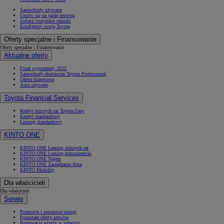
Samochody używane
Umów się na jazdę testową
Zobacz wszystkie cenniki
Konfiguruj swoją Toyotę
Oferty specjalne i Finansowanie
Oferty specjalne i Finansowanie
Aktualne oferty
Finał wyprzedaży 2025
Samochody dostawcze Toyota Professional
Oferta biznesowa
Auta używane
Toyota Financial Services
Kredyt niższych rat Toyota Easy
Kredyt standardowy
Leasing standardowy
KINTO ONE
KINTO ONE Leasing niższych rat
KINTO ONE Leasing konsumencki
KINTO ONE Najem
KINTO ONE Zarządzanie flotą
KINTO Mobility
Dla właścicieli
Dla właścicieli
Serwis
Promocje i sezonowe usługi
Pozostałe oferty serwisu
Rezerwacja wizyty w serwisie