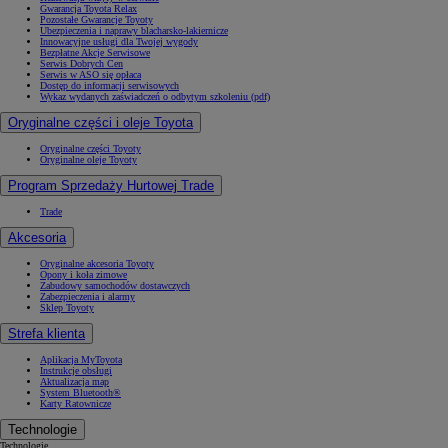
Gwarancja Toyota Relax
Pozostałe Gwarancje Toyoty
Ubezpieczenia i naprawy blacharsko-lakiernicze
Innowacyjne usługi dla Twojej wygody
Bezpłatne Akcje Serwisowe
Serwis Dobrych Cen
Serwis w ASO się opłaca
Dostęp do informacji serwisowych
Wykaz wydanych zaświadczeń o odbytym szkoleniu (pdf)
Oryginalne części i oleje Toyota
Oryginalne części Toyoty
Oryginalne oleje Toyoty
Program Sprzedaży Hurtowej Trade
Trade
Akcesoria
Oryginalne akcesoria Toyoty
Opony i koła zimowe
Zabudowy samochodów dostawczych
Zabezpieczenia i alarmy
Sklep Toyoty
Strefa klienta
Aplikacja MyToyota
Instrukcje obsługi
Aktualizacja map
System Bluetooth®
Karty Ratownicze
Technologie
Technologie