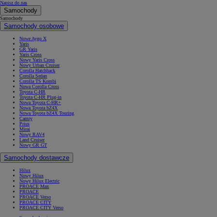
Napisz do nas
Samochody
Samochody
Samochody osobowe
Nowe Aygo X
Yaris
GR Yaris
Yaris Cross
Nowy Yaris Cross
Nowy Urban Cruiser
Corolla Hatchback
Corolla Sedan
Corolla TS Kombi
Nowa Corolla Cross
Toyota C-HR
Toyota C-HR Plug-in
Nowa Toyota C-HR+
Nowa Toyota bZ4X
Nowa Toyota bZ4X Touring
Camry
Prius
Mirai
Nowy RAV4
Land Cruiser
Nowy GR GT
Samochody dostawcze
Hilux
Nowy Hilux
Nowy Hilux Electric
PROACE Max
PROACE
PROACE Verso
PROACE CITY
PROACE CITY Verso