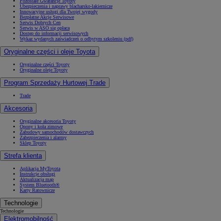
Pozostałe Gwarancje Toyoty
Ubezpieczenia i naprawy blacharsko-lakiernicze
Innowacyjne usługi dla Twojej wygody
Bezpłatne Akcje Serwisowe
Serwis Dobrych Cen
Serwis w ASO się opłaca
Dostęp do informacji serwisowych
Wykaz wydanych zaświadczeń o odbytym szkoleniu (pdf)
Oryginalne części i oleje Toyota
Oryginalne części Toyoty
Oryginalne oleje Toyoty
Program Sprzedaży Hurtowej Trade
Trade
Akcesoria
Oryginalne akcesoria Toyoty
Opony i koła zimowe
Zabudowy samochodów dostawczych
Zabezpieczenia i alarmy
Sklep Toyoty
Strefa klienta
Aplikacja MyToyota
Instrukcje obsługi
Aktualizacja map
System Bluetooth®
Karty Ratownicze
Technologie
Technologie
Elektromobilność