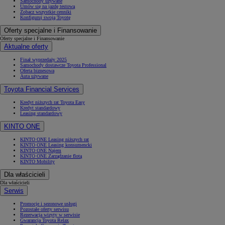
Samochody używane
Umów się na jazdę testową
Zobacz wszystkie cenniki
Konfiguruj swoją Toyotę
Oferty specjalne i Finansowanie
Oferty specjalne i Finansowanie
Aktualne oferty
Finał wyprzedaży 2025
Samochody dostawcze Toyota Professional
Oferta biznesowa
Auta używane
Toyota Financial Services
Kredyt niższych rat Toyota Easy
Kredyt standardowy
Leasing standardowy
KINTO ONE
KINTO ONE Leasing niższych rat
KINTO ONE Leasing konsumencki
KINTO ONE Najem
KINTO ONE Zarządzanie flotą
KINTO Mobility
Dla właścicieli
Dla właścicieli
Serwis
Promocje i sezonowe usługi
Pozostałe oferty serwisu
Rezerwacja wizyty w serwisie
Gwarancja Toyota Relax