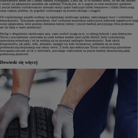
współczesnym autem jest z zasady bardziej wymagająca, a jeśli tak, to co możemy zrobić, by ten fakt zmienić
i cieszyć się zakupionym pojazdem jak najdłużej? Prawdą jest, że w pogoni za coraz mniejszym spalaniem
i jeszcze bardziej wyśrubowanymi normami emisji spalin tradycyjne silniki benzynowe i silniki Diesla mają
coraz większy problem, by pogodzić wykluczające się kwestie ekologii i osiągów.
Od współczesnego pojazdu oczekuje się najniższego możliwego spalania, zadowalającej mocy i wieloletniej
bezawaryjności. Tymczasem sprawdzone, choć wysłużone konstrukcje tradycyjnych jednostek napędowych mają
swoje ograniczenia, które pomimo dołożenia trzeciej turbiny i jeszcze bardziej precyzyjnego filtra producenci
aut nie będą w stanie przeskoczyć.
Myśląc o długoletnim użytkowaniu auta, warto zwrócić uwagę na to, co oferują hybrydy i auta elektryczne.
Toyota z powodzeniem wprowadza na rynek kolejne modele spod szyldu Hybrid, które wykorzystują
sprawdzoną technologię i od lat meldują się na szczytach rankingów bezawaryjności. Brak takich
komponentów, jak paski, rolki, alternator, sprzęgło czy koło dwumasowe, przekłada się na mniej
problematyczną eksploatację oraz tańszy serwis. Z kolei auta elektryczne Toyoty wykorzystują sprawdzone
rozwiązania używane od lat w hybrydach, pozwalając właścicielom na jeszcze bardziej ekonomiczną jazdę
pozbawioną zmartwień.
Dowiedz się więcej