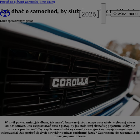
Przejdź do głównej zawartości
(Press Enter)
Jak dbać o samochód, by służył nam jak najdłużej
Otwórz menu
Kilka sprawdzonych porad
W myśl powiedzenia „jak dbasz, tak masz”, bezawaryjność naszego auta zależy w głównej mierze
od nas samych. Jak eksploatować auto z głową, by jak najdłużej cieszyć się pojazdem, który nie
sprawia problemów? Czy współczesne silniki są z zasady awaryjne i wymagają szczególnego
traktowania? Jak pozbyć się złych nawyków podczas codziennej jazdy? Zapraszamy do zapoznania się
z naszym poradnikiem.