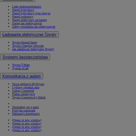
Lider elektromobilności
Napęd hybrydowy
Napęd hybrydowy typu plug-in
Napęd wodorowy
Napęd elektryczny na baterię
Zasięg aut elektrycznych
Zalety posiadania aut elektrycznych
Ładowanie elektrycznej Toyoty
Toyota HomeCharge
Toyota Charging Network
Jak naładować elektryczną Toyotę?
Systemy bezpieczeństwa
Toyota T-Mate
System eCall
Komunikacja z autem
Nowa aplikacja MyToyota
Cyfrowy opiekun auta
Usługi Connected
Płatne subskrypcje
Toyota Connectivity Match
Skontaktuj się z nami
Polityka ciasteczek
Deklaracja dostępności
(Opens in new window)
(Opens in new window)
(Opens in new window)
(Opens in new window)