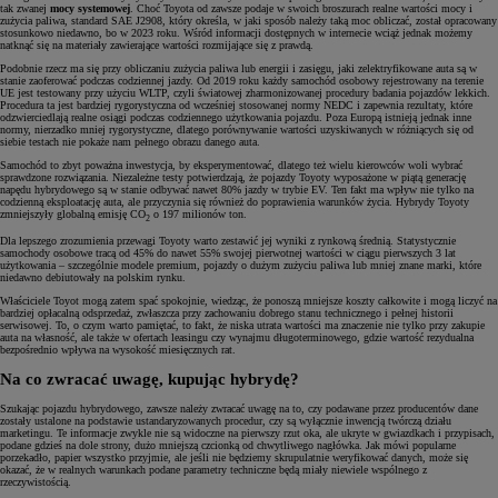
tak zwanej
mocy systemowej
. Choć Toyota od zawsze podaje w swoich broszurach realne wartości mocy i
zużycia paliwa, standard SAE J2908, który określa, w jaki sposób należy taką moc obliczać, został opracowany
stosunkowo niedawno, bo w 2023 roku. Wśród informacji dostępnych w internecie wciąż jednak możemy
natknąć się na materiały zawierające wartości rozmijające się z prawdą.
Podobnie rzecz ma się przy obliczaniu zużycia paliwa lub energii i zasięgu, jaki zelektryfikowane auta są w
stanie zaoferować podczas codziennej jazdy. Od 2019 roku każdy samochód osobowy rejestrowany na terenie
UE jest testowany przy użyciu WLTP, czyli światowej zharmonizowanej procedury badania pojazdów lekkich.
Procedura ta jest bardziej rygorystyczna od wcześniej stosowanej normy NEDC i zapewnia rezultaty, które
odzwierciedlają realne osiągi podczas codziennego użytkowania pojazdu. Poza Europą istnieją jednak inne
normy, nierzadko mniej rygorystyczne, dlatego porównywanie wartości uzyskiwanych w różniących się od
siebie testach nie pokaże nam pełnego obrazu danego auta.
Samochód to zbyt poważna inwestycja, by eksperymentować, dlatego też wielu kierowców woli wybrać
sprawdzone rozwiązania. Niezależne testy potwierdzają, że pojazdy Toyoty wyposażone w piątą generację
napędu hybrydowego są w stanie odbywać nawet 80% jazdy w trybie EV. Ten fakt ma wpływ nie tylko na
codzienną eksploatację auta, ale przyczynia się również do poprawienia warunków życia. Hybrydy Toyoty
zmniejszyły globalną emisję CO
o 197 milionów ton.
2
Dla lepszego zrozumienia przewagi Toyoty warto zestawić jej wyniki z rynkową średnią. Statystycznie
samochody osobowe tracą od 45% do nawet 55% swojej pierwotnej wartości w ciągu pierwszych 3 lat
użytkowania – szczególnie modele premium, pojazdy o dużym zużyciu paliwa lub mniej znane marki, które
niedawno debiutowały na polskim rynku.
Właściciele Toyot mogą zatem spać spokojnie, wiedząc, że ponoszą mniejsze koszty całkowite i mogą liczyć na
bardziej opłacalną odsprzedaż, zwłaszcza przy zachowaniu dobrego stanu technicznego i pełnej historii
serwisowej. To, o czym warto pamiętać, to fakt, że niska utrata wartości ma znaczenie nie tylko przy zakupie
auta na własność, ale także w ofertach leasingu czy wynajmu długoterminowego, gdzie wartość rezydualna
bezpośrednio wpływa na wysokość miesięcznych rat.
Na co zwracać uwagę, kupując hybrydę?
Szukając pojazdu hybrydowego, zawsze należy zwracać uwagę na to, czy podawane przez producentów dane
zostały ustalone na podstawie ustandaryzowanych procedur, czy są wyłącznie inwencją twórczą działu
marketingu. Te informacje zwykle nie są widoczne na pierwszy rzut oka, ale ukryte w gwiazdkach i przypisach,
podane gdzieś na dole strony, dużo mniejszą czcionką od chwytliwego nagłówka. Jak mówi popularne
porzekadło, papier wszystko przyjmie, ale jeśli nie będziemy skrupulatnie weryfikować danych, może się
okazać, że w realnych warunkach podane parametry techniczne będą miały niewiele wspólnego z
rzeczywistością.