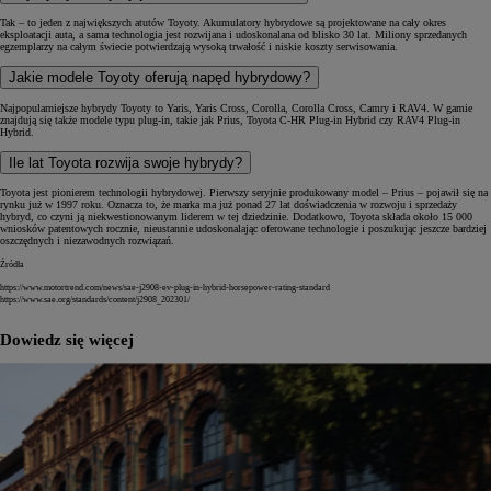
Tak – to jeden z największych atutów Toyoty. Akumulatory hybrydowe są projektowane na cały okres
eksploatacji auta, a sama technologia jest rozwijana i udoskonalana od blisko 30 lat. Miliony sprzedanych
egzemplarzy na całym świecie potwierdzają wysoką trwałość i niskie koszty serwisowania.
Jakie modele Toyoty oferują napęd hybrydowy?
Najpopularniejsze hybrydy Toyoty to Yaris, Yaris Cross, Corolla, Corolla Cross, Camry i RAV4. W gamie
znajdują się także modele typu plug-in, takie jak Prius, Toyota C-HR Plug-in Hybrid czy RAV4 Plug-in
Hybrid.
Ile lat Toyota rozwija swoje hybrydy?
Toyota jest pionierem technologii hybrydowej. Pierwszy seryjnie produkowany model – Prius – pojawił się na
rynku już w 1997 roku. Oznacza to, że marka ma już ponad 27 lat doświadczenia w rozwoju i sprzedaży
hybryd, co czyni ją niekwestionowanym liderem w tej dziedzinie. Dodatkowo, Toyota składa około 15 000
wniosków patentowych rocznie, nieustannie udoskonalając oferowane technologie i poszukując jeszcze bardziej
oszczędnych i niezawodnych rozwiązań.
Źródła
https://www.motortrend.com/news/sae-j2908-ev-plug-in-hybrid-horsepower-rating-standard
https://www.sae.org/standards/content/j2908_202301/
Dowiedz się więcej