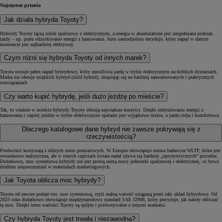
Najczęstsze pytania
Jak działa hybryda Toyoty?
Hybrydy Toyoty łączą silnik spalinowy z elektrycznym, a energia w akumulatorze jest uzupełniana podczas
jazdy – np. przez odzyskiwanie energii z hamowania. Auto samodzielnie decyduje, który napęd w danym
momencie jest najbardziej efektywny.
Czym różni się hybryda Toyoty od innych marek?
Toyota stosuje pełen napęd hybrydowy, który umożliwia jazdę w trybie elektrycznym na krótkich dystansach.
Marka nie oferuje miękkich hybryd (mild hybrid), skupiając się na bardziej zaawansowanych i praktycznych
rozwiązaniach
Czy warto kupić hybrydę, jeśli dużo jeżdżę po mieście?
Tak, to właśnie w mieście hybrydy Toyoty oferują największe korzyści. Dzięki odzyskiwaniu energii z
hamowania i częstej jeździe w trybie elektrycznym spalanie jest wyjątkowo niskie, a jazda cicha i komfortowa.
Dlaczego katalogowe dane hybryd nie zawsze pokrywają się z
rzeczywistością?
Producenci korzystają z różnych norm pomiarowych. W Europie obowiązuje norma badawcza WLTP, która jest
stosunkowo realistyczna, ale w innych częściach świata nadal używa się bardziej „optymistycznych” procedur.
Dodatkowo, moc systemowa hybrydy nie jest prostą sumą mocy jednostki spalinowej i elektrycznej, co bywa
źródłem nieporozumień w materiałach marketingowych.
Jak Toyota oblicza moc hybrydy?
Toyota od zawsze podaje tzw. moc systemową, czyli realną wartość osiąganą przez cały układ hybrydowy. Od
2023 roku dodatkowo obowiązuje międzynarodowy standard SAE J2908, który precyzuje, jak należy obliczać
tę moc. Dzięki temu wartości Toyoty są spójne i porównywalne z innymi markami.
Czy hybryda Toyoty jest trwała i niezawodna?