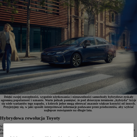
Dzięki swojej oszczędności, wygodzie użytkowania i niezawodności samochody hybrydowe zyskały
ogromną popularność i uznanie. Warto jednak pamiętać, że pod zbiorczym terminem „hybryda” kryje
się wiele wariantów tego napędu, z których jedne mogą oferować znacznie większe korzyści od innych.
Przyjrzyjmy się, w jaki sposób interpretować informacje podawane przez producentów, aby wybrać
najlepsze rozwiązanie na długie lata.
Hybrydowa rewolucja Toyoty
W 1997 roku
Toyota Prius
została pierwszym seryjnie produkowanym autem z napędem hybrydowym.
Połączenie silnika spalinowego z napędem elektrycznym i lekką baterią okazało się doskonałym rozwiązaniem
oferującym niskie zużycie paliwa, zmniejszoną emisję CO
, dobre osiągi i niezawodność. Dziś, po prawie
2