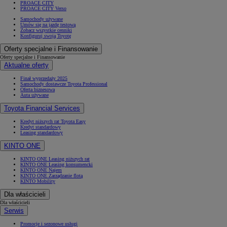
PROACE CITY
PROACE CITY Verso
Samochody używane
Umów się na jazdę testową
Zobacz wszystkie cenniki
Konfiguruj swoją Toyotę
Oferty specjalne i Finansowanie
Oferty specjalne i Finansowanie
Aktualne oferty
Finał wyprzedaży 2025
Samochody dostawcze Toyota Professional
Oferta biznesowa
Auta używane
Toyota Financial Services
Kredyt niższych rat Toyota Easy
Kredyt standardowy
Leasing standardowy
KINTO ONE
KINTO ONE Leasing niższych rat
KINTO ONE Leasing konsumencki
KINTO ONE Najem
KINTO ONE Zarządzanie flotą
KINTO Mobility
Dla właścicieli
Dla właścicieli
Serwis
Promocje i sezonowe usługi