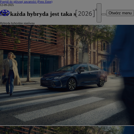
Przejdź do głównej zawartości
(Press Enter)
12-09-2025
Nie każda hybryda jest taka sama
Otwórz menu
Hybryda hybrydzie nierówna