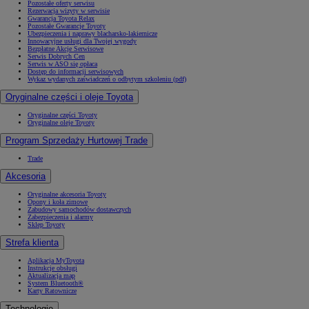
Pozostałe oferty serwisu
Rezerwacja wizyty w serwisie
Gwarancja Toyota Relax
Pozostałe Gwarancje Toyoty
Ubezpieczenia i naprawy blacharsko-lakiernicze
Innowacyjne usługi dla Twojej wygody
Bezpłatne Akcje Serwisowe
Serwis Dobrych Cen
Serwis w ASO się opłaca
Dostęp do informacji serwisowych
Wykaz wydanych zaświadczeń o odbytym szkoleniu (pdf)
Oryginalne części i oleje Toyota
Oryginalne części Toyoty
Oryginalne oleje Toyoty
Program Sprzedaży Hurtowej Trade
Trade
Akcesoria
Oryginalne akcesoria Toyoty
Opony i koła zimowe
Zabudowy samochodów dostawczych
Zabezpieczenia i alarmy
Sklep Toyoty
Strefa klienta
Aplikacja MyToyota
Instrukcje obsługi
Aktualizacja map
System Bluetooth®
Karty Ratownicze
Technologie