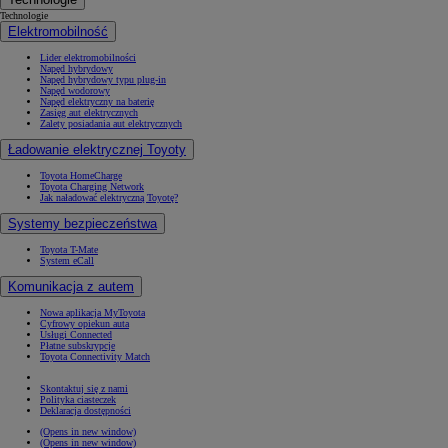
Technologie
Elektromobilność
Lider elektromobilności
Napęd hybrydowy
Napęd hybrydowy typu plug-in
Napęd wodorowy
Napęd elektryczny na baterię
Zasięg aut elektrycznych
Zalety posiadania aut elektrycznych
Ładowanie elektrycznej Toyoty
Toyota HomeCharge
Toyota Charging Network
Jak naładować elektryczną Toyotę?
Systemy bezpieczeństwa
Toyota T-Mate
System eCall
Komunikacja z autem
Nowa aplikacja MyToyota
Cyfrowy opiekun auta
Usługi Connected
Płatne subskrypcje
Toyota Connectivity Match
Skontaktuj się z nami
Polityka ciasteczek
Deklaracja dostępności
(Opens in new window)
(Opens in new window)