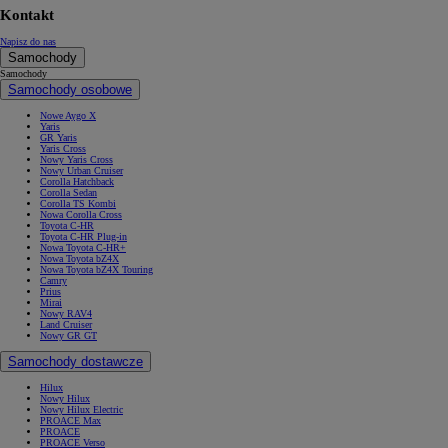
Kontakt
Napisz do nas
Samochody
Samochody
Samochody osobowe
Nowe Aygo X
Yaris
GR Yaris
Yaris Cross
Nowy Yaris Cross
Nowy Urban Cruiser
Corolla Hatchback
Corolla Sedan
Corolla TS Kombi
Nowa Corolla Cross
Toyota C-HR
Toyota C-HR Plug-in
Nowa Toyota C-HR+
Nowa Toyota bZ4X
Nowa Toyota bZ4X Touring
Camry
Prius
Mirai
Nowy RAV4
Land Cruiser
Nowy GR GT
Samochody dostawcze
Hilux
Nowy Hilux
Nowy Hilux Electric
PROACE Max
PROACE
PROACE Verso