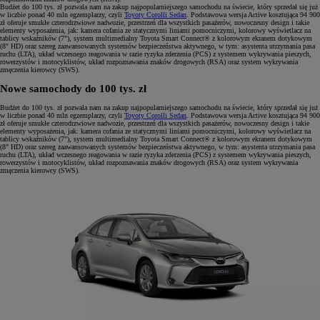
Budżet do 100 tys. zł pozwala nam na zakup najpopularniejszego samochodu na świecie, który sprzedał się już
w liczbie ponad 40 mln egzemplarzy, czyli
Toyoty Corolli Sedan
. Podstawowa wersja Active kosztująca 94 900
zł oferuje smukłe czterodrzwiowe nadwozie, przestrzeń dla wszystkich pasażerów, nowoczesny design i takie
elementy wyposażenia, jak: kamera cofania ze statycznymi liniami pomocniczymi, kolorowy wyświetlacz na
tablicy wskaźników (7"), system multimedialny Toyota Smart Connect® z kolorowym ekranem dotykowym
(8" HD) oraz szereg zaawansowanych systemów bezpieczeństwa aktywnego, w tym: asystenta utrzymania pasa
ruchu (LTA), układ wczesnego reagowania w razie ryzyka zderzenia (PCS) z systemem wykrywania pieszych,
rowerzystów i motocyklistów, układ rozpoznawania znaków drogowych (RSA) oraz system wykrywania
zmęczenia kierowcy (SWS).
Nowe samochody do 100 tys. zł
Budżet do 100 tys. zł pozwala nam na zakup najpopularniejszego samochodu na świecie, który sprzedał się już
w liczbie ponad 40 mln egzemplarzy, czyli
Toyoty Corolli Sedan
. Podstawowa wersja Active kosztująca 94 900
zł oferuje smukłe czterodrzwiowe nadwozie, przestrzeń dla wszystkich pasażerów, nowoczesny design i takie
elementy wyposażenia, jak: kamera cofania ze statycznymi liniami pomocniczymi, kolorowy wyświetlacz na
tablicy wskaźników (7"), system multimedialny Toyota Smart Connect® z kolorowym ekranem dotykowym
(8" HD) oraz szereg zaawansowanych systemów bezpieczeństwa aktywnego, w tym: asystenta utrzymania pasa
ruchu (LTA), układ wczesnego reagowania w razie ryzyka zderzenia (PCS) z systemem wykrywania pieszych,
rowerzystów i motocyklistów, układ rozpoznawania znaków drogowych (RSA) oraz system wykrywania
zmęczenia kierowcy (SWS).