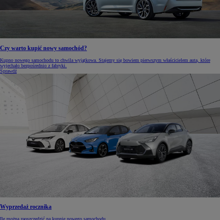
Czy warto kupić nowy samochód?
Kupno nowego samochodu to chwila wyjątkowa. Stajemy się bowiem pierwszym właścicielem auta, które
wyjechało bezpośrednio z fabryki.
Sprawdź
Wyprzedaż rocznika
Ile można zaoszczędzić na kupnie nowego samochodu