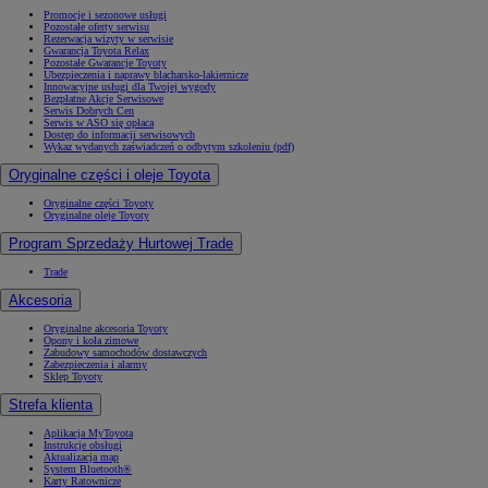
Promocje i sezonowe usługi
Pozostałe oferty serwisu
Rezerwacja wizyty w serwisie
Gwarancja Toyota Relax
Pozostałe Gwarancje Toyoty
Ubezpieczenia i naprawy blacharsko-lakiernicze
Innowacyjne usługi dla Twojej wygody
Bezpłatne Akcje Serwisowe
Serwis Dobrych Cen
Serwis w ASO się opłaca
Dostęp do informacji serwisowych
Wykaz wydanych zaświadczeń o odbytym szkoleniu (pdf)
Oryginalne części i oleje Toyota
Oryginalne części Toyoty
Oryginalne oleje Toyoty
Program Sprzedaży Hurtowej Trade
Trade
Akcesoria
Oryginalne akcesoria Toyoty
Opony i koła zimowe
Zabudowy samochodów dostawczych
Zabezpieczenia i alarmy
Sklep Toyoty
Strefa klienta
Aplikacja MyToyota
Instrukcje obsługi
Aktualizacja map
System Bluetooth®
Karty Ratownicze