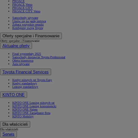
PROACE
PROACE Verso
PROACE CITY
PROACE CITY Verso
Samochody używane
Umów się na jazdę testową
Zobacz wszystkie cenniki
Konfiguruj swoją Toyotę
Oferty specjalne i Finansowanie
Oferty specjalne i Finansowanie
Aktualne oferty
Finał wyprzedaży 2025
Samochody dostawcze Toyota Professional
Oferta biznesowa
Auta używane
Toyota Financial Services
Kredyt niższych rat Toyota Easy
Kredyt standardowy
Leasing standardowy
KINTO ONE
KINTO ONE Leasing niższych rat
KINTO ONE Leasing konsumencki
KINTO ONE Najem
KINTO ONE Zarządzanie flotą
KINTO Mobility
Dla właścicieli
Dla właścicieli
Serwis