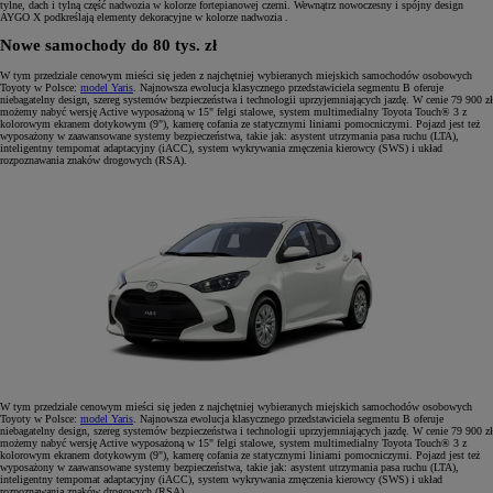
tylne, dach i tylną część nadwozia w kolorze fortepianowej czerni. Wewnątrz nowoczesny i spójny design
AYGO X podkreślają elementy dekoracyjne w kolorze nadwozia .
Nowe samochody do 80 tys. zł
W tym przedziale cenowym mieści się jeden z najchętniej wybieranych miejskich samochodów osobowych
Toyoty w Polsce:
model Yaris
. Najnowsza ewolucja klasycznego przedstawiciela segmentu B oferuje
niebagatelny design, szereg systemów bezpieczeństwa i technologii uprzyjemniających jazdę. W cenie 79 900 zł
możemy nabyć wersję Active wyposażoną w 15" felgi stalowe, system multimedialny Toyota Touch® 3 z
kolorowym ekranem dotykowym (9"), kamerę cofania ze statycznymi liniami pomocniczymi. Pojazd jest też
wyposażony w zaawansowane systemy bezpieczeństwa, takie jak: asystent utrzymania pasa ruchu (LTA),
inteligentny tempomat adaptacyjny (iACC), system wykrywania zmęczenia kierowcy (SWS) i układ
rozpoznawania znaków drogowych (RSA).
W tym przedziale cenowym mieści się jeden z najchętniej wybieranych miejskich samochodów osobowych
Toyoty w Polsce:
model Yaris
. Najnowsza ewolucja klasycznego przedstawiciela segmentu B oferuje
niebagatelny design, szereg systemów bezpieczeństwa i technologii uprzyjemniających jazdę. W cenie 79 900 zł
możemy nabyć wersję Active wyposażoną w 15" felgi stalowe, system multimedialny Toyota Touch® 3 z
kolorowym ekranem dotykowym (9"), kamerę cofania ze statycznymi liniami pomocniczymi. Pojazd jest też
wyposażony w zaawansowane systemy bezpieczeństwa, takie jak: asystent utrzymania pasa ruchu (LTA),
inteligentny tempomat adaptacyjny (iACC), system wykrywania zmęczenia kierowcy (SWS) i układ
rozpoznawania znaków drogowych (RSA).