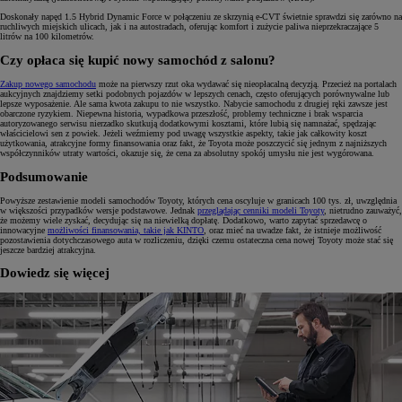
Doskonały napęd 1.5 Hybrid Dynamic Force w połączeniu ze skrzynią e-CVT świetnie sprawdzi się zarówno na
ruchliwych miejskich ulicach, jak i na autostradach, oferując komfort i zużycie paliwa nieprzekraczające 5
litrów na 100 kilometrów.
Czy opłaca się kupić nowy samochód z salonu?
Zakup nowego samochodu
może na pierwszy rzut oka wydawać się nieopłacalną decyzją. Przecież na portalach
aukcyjnych znajdziemy setki podobnych pojazdów w lepszych cenach, często oferujących porównywalne lub
lepsze wyposażenie. Ale sama kwota zakupu to nie wszystko. Nabycie samochodu z drugiej ręki zawsze jest
obarczone ryzykiem. Niepewna historia, wypadkowa przeszłość, problemy techniczne i brak wsparcia
autoryzowanego serwisu nierzadko skutkują dodatkowymi kosztami, które lubią się namnażać, spędzając
właścicielowi sen z powiek. Jeżeli weźmiemy pod uwagę wszystkie aspekty, takie jak całkowity koszt
użytkowania, atrakcyjne formy finansowania oraz fakt, że Toyota może poszczycić się jednym z najniższych
współczynników utraty wartości, okazuje się, że cena za absolutny spokój umysłu nie jest wygórowana.
Podsumowanie
Powyższe zestawienie modeli samochodów Toyoty, których cena oscyluje w granicach 100 tys. zł, uwzględnia
w większości przypadków wersje podstawowe. Jednak
przeglądając cenniki modeli Toyoty
, nietrudno zauważyć,
że możemy wiele zyskać, decydując się na niewielką dopłatę. Dodatkowo, warto zapytać sprzedawcę o
innowacyjne
możliwości finansowania, takie jak KINTO
, oraz mieć na uwadze fakt, że istnieje możliwość
pozostawienia dotychczasowego auta w rozliczeniu, dzięki czemu ostateczna cena nowej Toyoty może stać się
jeszcze bardziej atrakcyjna.
Dowiedz się więcej