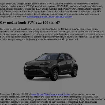
Wyżej sytuowana wersja Comfort również mieści się w zakładanym budżecie. Za cenę 99 900 zł możemy
doposażyć wybrane auto w 16" felgi aluminiowe z oponami 205/55 R16, nawiewy w drugim rzędzie siedzeń,
światła przeciwmgielne w technologii LED, Digital Cockpit, czyli cyfrowy wyświetlacz na tablicy zegarów
(12,3") oraz system multimedialny Toyota Smart Connect® z kolorowym ekranem dotykowym (10,5" HD).
Podobnie jak w pozostałych autach Toyoty możemy również liczyć na pełen zestaw aktywnych systemów
bezpieczeństwa T-Mate oraz
rozbudowaną łączność i usługi zdalne MyToyota
.
Czy można kupić SUV-a za 100 tys. zł?
Jak widać z podanych przykładów, założony przez nas budżet do 100 tys. zł pozwala nam wybrać aż trzy
modele w sześciu wariantach i cieszyć się nowoczesnym, doskonale wyposażonym autem prosto z salonu. Ale
jeżeli nasze potrzeby są większe i chcielibyśmy posiadać pojazd oferujący funkcjonalność i przestrzeń segmentu
SUV, a do tego najnowocześniejszą generację napędu hybrydowego, to również jest możliwe. Taki pojazd jest
wciąż w naszym zasięgu, o ile jesteśmy w stanie nieznacznie powiększyć nasz limit.
Kosztująca dokładnie 104 300 zł
nowa Toyota Yaris Cross w wersji Active
to kompaktowy crossover z
wielkimi ambicjami, który zmienia reguły gry, łącząc zalety SUV-a ze zwinnością miejskiego auta. Jego
największe atuty to odważny design, przestronna kabina i zaawansowana technologia hybrydowa. W standardzie
najbardziej podstawowej wersji znajdziemy światła do jazdy dziennej w technologii LED, klimatyzację
automatyczną (jednostrefową) i system wspomagający pokonywanie podjazdów (HAC).