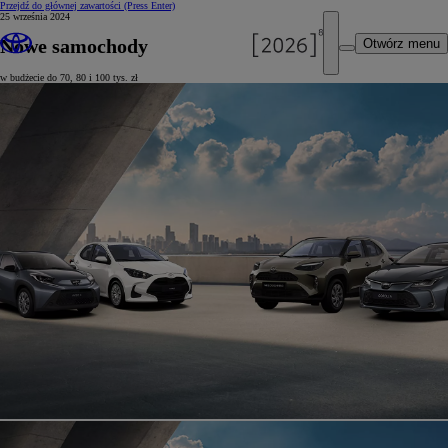
Przejdź do głównej zawartości
(Press Enter)
25 września 2024
Nowe samochody
Otwórz menu
w budżecie do 70, 80 i 100 tys. zł