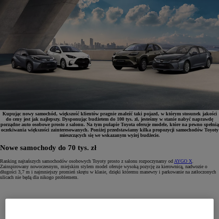
Kupując nowy samochód, większość klientów pragnie znaleźć taki pojazd, w którym stosunek jakości
do ceny jest jak najlepszy. Dysponując budżetem do 100 tys. zł, jesteśmy w stanie nabyć naprawdę
porządne auto osobowe prosto z salonu. Na tym pułapie Toyota oferuje modele, które na pewno spełnią
oczekiwania większości zainteresowanych. Poniżej przedstawiamy kilka propozycji samochodów Toyoty
mieszczących się we wskazanym wyżej budżecie.
Nowe samochody do 70 tys. zł
Ranking najtańszych samochodów osobowych Toyoty prosto z salonu rozpoczynamy od
AYGO X
.
Zainspirowany nowoczesnym, miejskim stylem model oferuje wysoką pozycję za kierownicą, nadwozie o
długości 3,7 m i najmniejszy promień skrętu w klasie, dzięki któremu manewry i parkowanie na zatłoczonych
ulicach nie będą dla nikogo problemem.