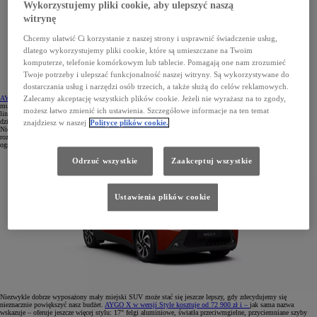
Wykorzystujemy pliki cookie, aby ulepszyć naszą
witrynę
Chcemy ułatwić Ci korzystanie z naszej strony i usprawnić świadczenie usług,
dlatego wykorzystujemy pliki cookie, które są umieszczane na Twoim
komputerze, telefonie komórkowym lub tablecie. Pomagają one nam zrozumieć
Twoje potrzeby i ulepszać funkcjonalność naszej witryny. Są wykorzystywane do
dostarczania usług i narzędzi osób trzecich, a także służą do celów reklamowych.
AYGO X w podstawowej wersji Comfort
kosztuje 64 900 zł i oferuje takie udogodnienia, jak system
Zalecamy akceptację wszystkich plików cookie. Jeżeli nie wyrażasz na to zgody,
multimedialny Toyota Touch® 3 z kolorowym ekranem dotykowym (9"), kamerę cofania ze statycznymi
możesz łatwo zmienić ich ustawienia. Szczegółowe informacje na ten temat
liniami pomocniczymi, doskonałe wygłuszenie kabiny pasażerskiej, a także integrację z aplikacją MyToyota,
dzięki której można zdalnie uruchamiać światła awaryjne oraz odblokowywać i blokować zamek centralny.
znajdziesz w naszej
Polityce plików cookie.
Niewątpliwą zaletę tego auta jest też pełen zestaw systemów bezpieczeństwa T-Mate, w tym układ
rozpoznawania znaków drogowych (RSA), automatyczne światła drogowe (AHB) oraz automatyczny
ogranicznik prędkości (ASL).
Odrzuć wszystkie
Zaakceptuj wszystkie
Ustawienia plików cookie
Niezwykle dobrze wyposażony mały miejski SUV może stać się jeszcze lepszy, gdy zdecydujemy się
nieznacznie powiększyć nasz budżet.
AYGO X w wersji Style kosztuje od 72 900 zł i –
jak sama nazwa
wskazuje – oferuje jeszcze więcej stylu: 17" felgi aluminiowe, światła przeciwmgielne, przyciemniane szyby