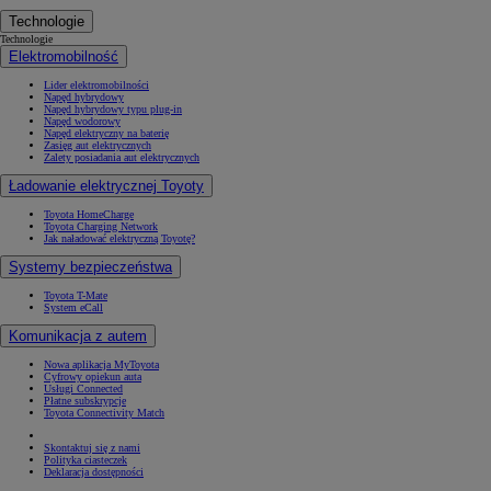
Technologie
Technologie
Elektromobilność
Lider elektromobilności
Napęd hybrydowy
Napęd hybrydowy typu plug-in
Napęd wodorowy
Napęd elektryczny na baterię
Zasięg aut elektrycznych
Zalety posiadania aut elektrycznych
Ładowanie elektrycznej Toyoty
Toyota HomeCharge
Toyota Charging Network
Jak naładować elektryczną Toyotę?
Systemy bezpieczeństwa
Toyota T-Mate
System eCall
Komunikacja z autem
Nowa aplikacja MyToyota
Cyfrowy opiekun auta
Usługi Connected
Płatne subskrypcje
Toyota Connectivity Match
Skontaktuj się z nami
Polityka ciasteczek
Deklaracja dostępności