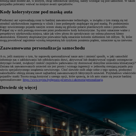
Istnieją także modele aut, w których, chcąc odblokować skrzynię, należy wczołgać się pod samochód. W takim
przypadku polecamy wezwać na miejsce awarii specjalistów.
Kody kolorystyczne pod maską auta
Producenci aut wprowadzają coraz to bardziej zaawansowane technologie, w związku z tym starają się też
utrudnić użytkownikom ingerencję w silnik i inne podzespoły znajdujące się pod maską. Po podniesieniu
klapy nowoczesnego pojazdu naszym oczom ukażą się głównie połacie plastikowych osłon i przewodów.
Połapać się w nich pomogą stosowane przez producentów kody kolorystyczne. Są nimi oznaczone ważne z
perspektywy użytkownika miejsca, takie jak wlew płynu do spryskiwaczy czy osłona plusowej klemy
akumulatora. Elementy eksploatacyjne przeważnie będą oznaczone kolorem niebieskim lub żółtym. Te, które
mogą powodować zagrożenie wysoką temperaturą lub ryzykiem porażenia prądem, oznaczone są na czerwono.
Zaawansowana personalizacja samochodu
A co, jeśli marzymy o tym, by naprawdę spersonalizować nasze auto i zmienić sposób, w jaki samochód
informuje nas o zablokowaniu lub odblokowaniu drzwi, aktywować lub dezaktywować sygnały ostrzegawcze
dotyczące świateł, zwiększyć czułość czujników parkowania czy dostosować domyślne ustawienia klimatyzacji?
Zmiana tak zaawansowanych ustawień nie jest prosta i wymaga ingerencji w jednostkę sterującą pojazdu przy
użyciu specjalistycznego urządzenia serwisowego. Choć niewiele osób zdaje sobie z tego sprawę, producenci
samochodów oferują zmianę nawet najbardziej zaawansowanych fabrycznych ustawień. Przykładowo właściciele
pojazdów marki Toyota mogą korzystać z szeregu opcji, które sprawią, że ich auto stanie się jeszcze bardziej
spersonalizowane:
https://www.toyota.bydgoszcz.pl/serwis-i-akcesoria/personalizacja
.
Dowiedz się więcej