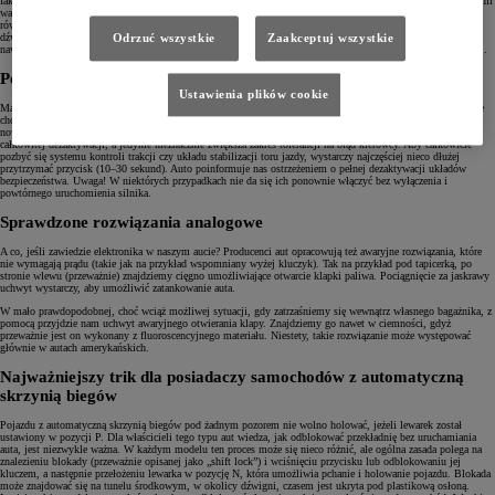
fakt, że współczesne pojazdy zostały wręcz naszpikowane najróżniejszymi czujnikami i układami analizującymi
warunki jazdy. Większość z nich jest tam po to, by zapewniać prawidłową pracę układu napędowego. My
również możemy z nich korzystać, wybierając na przykład takie ustawienia, by nasze auto emitowało sygnał
Odrzuć wszystkie
Zaakceptuj wszystkie
dźwiękowy za każdym razem, gdy temperatura zbliży się do zera i wystąpi ryzyko jazdy po śliskiej
nawierzchni, lub zasuwało automatycznie szyberdach, gdy czujnik deszczu wykryje krople na szybie czołowej.
Pełna kontrola lub jej brak
Ustawienia plików cookie
Marzycie o tym, by przejąć całkowitą kontrolę nad autem i pojeździć w bardziej ekstremalny sposób? A może
chcecie wykopać się z głębokiego śniegu, ale kontrola trakcji uniemożliwia uślizg kół? W większości
nowoczesnych pojazdów wyłączenie systemów bezpieczeństwa odpowiednim przyciskiem nie powoduje ich
całkowitej dezaktywacji, a jedynie nieznacznie zwiększa zakres tolerancji na błąd kierowcy. Aby całkowicie
pozbyć się systemu kontroli trakcji czy układu stabilizacji toru jazdy, wystarczy najczęściej nieco dłużej
przytrzymać przycisk (10–30 sekund). Auto poinformuje nas ostrzeżeniem o pełnej dezaktywacji układów
bezpieczeństwa. Uwaga! W niektórych przypadkach nie da się ich ponownie włączyć bez wyłączenia i
powtórnego uruchomienia silnika.
Sprawdzone rozwiązania analogowe
A co, jeśli zawiedzie elektronika w naszym aucie? Producenci aut opracowują też awaryjne rozwiązania, które
nie wymagają prądu (takie jak na przykład wspomniany wyżej kluczyk). Tak na przykład pod tapicerką, po
stronie wlewu (przeważnie) znajdziemy cięgno umożliwiające otwarcie klapki paliwa. Pociągnięcie za jaskrawy
uchwyt wystarczy, aby umożliwić zatankowanie auta.
W mało prawdopodobnej, choć wciąż możliwej sytuacji, gdy zatrzaśniemy się wewnątrz własnego bagażnika, z
pomocą przyjdzie nam uchwyt awaryjnego otwierania klapy. Znajdziemy go nawet w ciemności, gdyż
przeważnie jest on wykonany z fluoroscencyjnego materiału. Niestety, takie rozwiązanie może występować
głównie w autach amerykańskich.
Najważniejszy trik dla posiadaczy samochodów z automatyczną
skrzynią biegów
Pojazdu z automatyczną skrzynią biegów pod żadnym pozorem nie wolno holować, jeżeli lewarek został
ustawiony w pozycji P. Dla właścicieli tego typu aut wiedza, jak odblokować przekładnię bez uruchamiania
auta, jest niezwykle ważna. W każdym modelu ten proces może się nieco różnić, ale ogólna zasada polega na
znalezieniu blokady (przeważnie opisanej jako „shift lock”) i wciśnięciu przycisku lub odblokowaniu jej
kluczem, a następnie przełożeniu lewarka w pozycję N, która umożliwia pchanie i holowanie pojazdu. Blokada
może znajdować się na tunelu środkowym, w okolicy dźwigni, czasem jest ukryta pod plastikową osłoną.