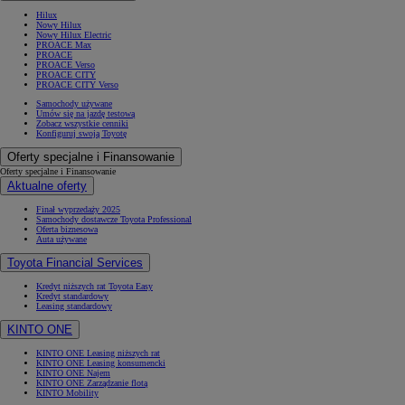
Hilux
Nowy Hilux
Nowy Hilux Electric
PROACE Max
PROACE
PROACE Verso
PROACE CITY
PROACE CITY Verso
Samochody używane
Umów się na jazdę testową
Zobacz wszystkie cenniki
Konfiguruj swoją Toyotę
Oferty specjalne i Finansowanie
Oferty specjalne i Finansowanie
Aktualne oferty
Finał wyprzedaży 2025
Samochody dostawcze Toyota Professional
Oferta biznesowa
Auta używane
Toyota Financial Services
Kredyt niższych rat Toyota Easy
Kredyt standardowy
Leasing standardowy
KINTO ONE
KINTO ONE Leasing niższych rat
KINTO ONE Leasing konsumencki
KINTO ONE Najem
KINTO ONE Zarządzanie flotą
KINTO Mobility