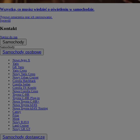
Wszystko, co musisz wiedzieć o oświetleniu w samochodzie.
Typowe oznaczenia oraz ich zastosowanie.
Sprawdź
Kontakt
Napisz do nas
Samochody
Samochody
Samochody osobowe
Nowe Aygo X
Yaris
GR Yaris
Yaris Cross
Nowy Yaris Cross
Nowy Urban Cruiser
Corolla Hatchback
Corolla Sedan
Corolla TS Kombi
Nowa Corolla Cross
Toyota C-HR
Toyota C-HR Plug-in
Nowa Toyota C-HR+
Nowa Toyota bZ4X
Nowa Toyota bZ4X Touring
Camry
Prius
Mirai
Nowy RAV4
Land Cruiser
Nowy GR GT
Samochody dostawcze