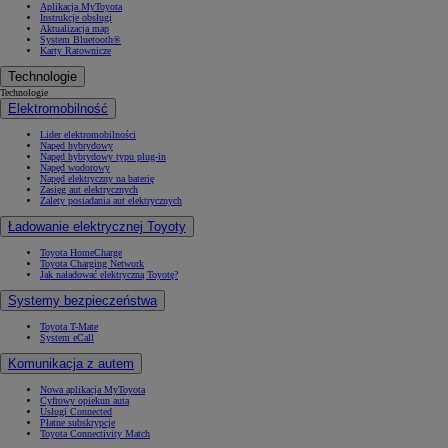
Aplikacja MyToyota
Instrukcje obsługi
Aktualizacja map
System Bluetooth®
Karty Ratownicze
Technologie
Technologie
Elektromobilność
Lider elektromobilności
Napęd hybrydowy
Napęd hybrydowy typu plug-in
Napęd wodorowy
Napęd elektryczny na baterię
Zasięg aut elektrycznych
Zalety posiadania aut elektrycznych
Ładowanie elektrycznej Toyoty
Toyota HomeCharge
Toyota Charging Network
Jak naładować elektryczną Toyotę?
Systemy bezpieczeństwa
Toyota T-Mate
System eCall
Komunikacja z autem
Nowa aplikacja MyToyota
Cyfrowy opiekun auta
Usługi Connected
Płatne subskrypcje
Toyota Connectivity Match