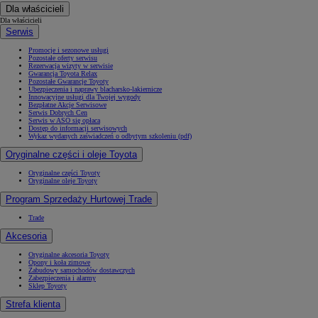
Dla właścicieli
Dla właścicieli
Serwis
Promocje i sezonowe usługi
Pozostałe oferty serwisu
Rezerwacja wizyty w serwisie
Gwarancja Toyota Relax
Pozostałe Gwarancje Toyoty
Ubezpieczenia i naprawy blacharsko-lakiernicze
Innowacyjne usługi dla Twojej wygody
Bezpłatne Akcje Serwisowe
Serwis Dobrych Cen
Serwis w ASO się opłaca
Dostęp do informacji serwisowych
Wykaz wydanych zaświadczeń o odbytym szkoleniu (pdf)
Oryginalne części i oleje Toyota
Oryginalne części Toyoty
Oryginalne oleje Toyoty
Program Sprzedaży Hurtowej Trade
Trade
Akcesoria
Oryginalne akcesoria Toyoty
Opony i koła zimowe
Zabudowy samochodów dostawczych
Zabezpieczenia i alarmy
Sklep Toyoty
Strefa klienta