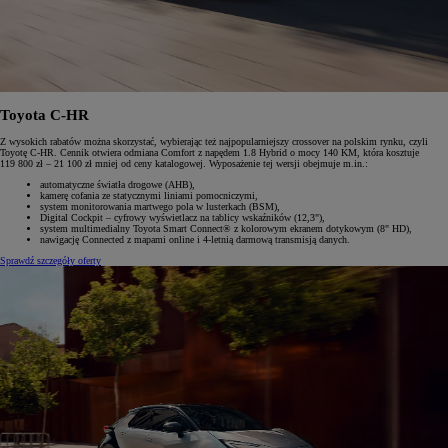
Toyota C-HR
Z wysokich rabatów można skorzystać, wybierając też najpopularniejszy crossover na polskim rynku, czyli
Toyotę C-HR. Cennik otwiera odmiana Comfort z napędem 1.8 Hybrid o mocy 140 KM, która kosztuje
119 800 zł – 21 100 zł mniej od ceny katalogowej. Wyposażenie tej wersji obejmuje m.in.:
automatyczne światła drogowe (AHB),
kamerę cofania ze statycznymi liniami pomocniczymi,
system monitorowania martwego pola w lusterkach (BSM),
Digital Cockpit – cyfrowy wyświetlacz na tablicy wskaźników (12,3"),
system multimedialny Toyota Smart Connect® z kolorowym ekranem dotykowym (8" HD),
nawigację Connected z mapami online i 4-letnią darmową transmisją danych.
Sprawdź szczegóły oferty