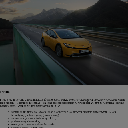
Prius
Prius Plug-in Hybrid z rocznika 2025 również został objęty ofertą wyprzedażową. Bogato wyposażone wersje
tego modelu – Prestige i Executive – są teraz dostępne z rabatem w wysokości
26 000 zł
. Odmiana Prestige
kosztuje teraz
179 900 zł
i jest wyposażona m.in. w:
system multimedialny Toyota Smart Connect® z kolorowym ekranem dotykowym (12,3"),
klimatyzację automatyczną (dwustrefową),
światła matrycowe w technologii LED,
podgrzewaną kierownicę,
elektrycznie unoszone drzwi bagażnika,
systemy Toyota Safety Sense.