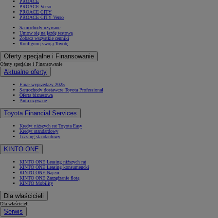
PROACE
PROACE Verso
PROACE CITY
PROACE CITY Verso
Samochody używane
Umów się na jazdę testową
Zobacz wszystkie cenniki
Konfiguruj swoją Toyotę
Oferty specjalne i Finansowanie
Oferty specjalne i Finansowanie
Aktualne oferty
Finał wyprzedaży 2025
Samochody dostawcze Toyota Professional
Oferta biznesowa
Auta używane
Toyota Financial Services
Kredyt niższych rat Toyota Easy
Kredyt standardowy
Leasing standardowy
KINTO ONE
KINTO ONE Leasing niższych rat
KINTO ONE Leasing konsumencki
KINTO ONE Najem
KINTO ONE Zarządzanie flotą
KINTO Mobility
Dla właścicieli
Dla właścicieli
Serwis