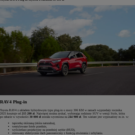
RAV4 Plug-in
Toyota RAV4 z układem hybrydowym typu plug-in o mocy 306 KM w ramach wyprzedaży rocznika
2025 kosztuje od
215 200 zł
. Najwięcej można zyskać, wybierając rodzinny SUV w wersji Style, która
po rabacie w wysokości
30 000 zł
została wyceniona na
244 900 zł
. Ten wariant jest wyposażony m.in. w:
tapicerkę skórzaną (skóra naturalna),
wentylowane fotele przednie,
wyświetlacz projekcyjny na przedniej szybie (HUD),
sterowany elektrycznie dach panoramiczny z funkcją otwierania i uchylania.