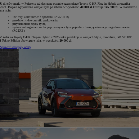
U dilerów marki w Polsce są też dostępne ostatnie egzemplarze Toyoty C-HR Plug-in Hybrid z rocznika
2024. Bogato wyposażona wersja Style po rabacie w wysokości
40 000 zł
kosztuje
145 900 zł
. W standardzie
ma m.in.:
18" felgi aluminiowe z oponami 225/55 R18,
przednie i tylne czujniki parkowania,
przyciemniane szyby tylne,
system ostrzegania o ruchu poprzecznym z tyłu pojazdu z funkcją automatycznego hamowania
(RCTAB).
Z kolei na Toyotę C-HR Plug-in Hybrid z 2025 roku produkcji w wersjach Style, Executive, GR SPORT
i Tokyo Edition obowiązuje rabat w wysokości
20 000 zł
.
Sprawdź szczegóły oferty