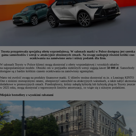
Toyota przygotowała specjalną ofertę wyprzedażową. W salonach marki w Polsce dostępna jest szeroka
gama samochodów i wersji w atrakcyjnie obniżonych cenach. Na uwagę zasługuje również krótki czas
oczekiwania na zamówione auta i niższy podatek dla firm.
W salonach Toyoty w Polsce klienci mogą skorzystać z oferty wyprzedażowej i wysokich rabatów
na najpopularniejsze modele. Obniżki cen w przypadku niektórych wersji sięgają nawet
50 000 zł
. Samochody
dostępne są z bardzo krótkim czasem oczekiwania na zamówiony egzemplarz.
Warto też zwrócić uwagę na produkty finansowe marki. U dilerów można skorzystać m.in. z Leasingu KINTO
One z niskimi miesięcznymi ratami, ubezpieczyć samochód na atrakcyjnych warunkach, a także nabyć akcesoria
dodatkowe w promocyjnych cenach. Przedsiębiorcy, którzy nabędą hybrydę lub hybrydę plug-in Toyoty jeszcze
w 2025 roku, mogą skorzystać z tegorocznych limitów amortyzacji, co wiąże się z niższym podatkiem.
Miejskie bestsellery z wysokimi rabatami