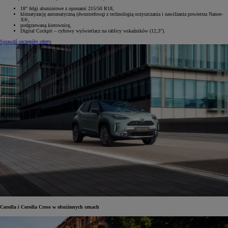
18" felgi aluminiowe z oponami 215/50 R18,
klimatyzację automatyczną (dwustrefową) z technologią oczyszczania i nawilżania powietrza Nanoe-
X®,
podgrzewaną kierownicę,
Digital Cockpit – cyfrowy wyświetlacz na tablicy wskaźników (12,3").
Sprawdź szczegóły oferty
Corolla i Corolla Cross w obniżonych cenach