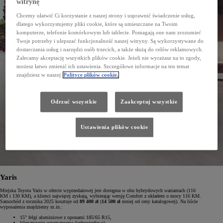
witrynę
Chcemy ułatwić Ci korzystanie z naszej strony i usprawnić świadczenie usług,
dlatego wykorzystujemy pliki cookie, które są umieszczane na Twoim
komputerze, telefonie komórkowym lub tablecie. Pomagają one nam zrozumieć
Twoje potrzeby i ulepszać funkcjonalność naszej witryny. Są wykorzystywane do
dostarczania usług i narzędzi osób trzecich, a także służą do celów reklamowych.
Zalecamy akceptację wszystkich plików cookie. Jeżeli nie wyrażasz na to zgody,
możesz łatwo zmienić ich ustawienia. Szczegółowe informacje na ten temat
znajdziesz w naszej
Polityce plików cookie.
Odrzuć wszystkie
Zaakceptuj wszystkie
Ustawienia plików cookie
Yaris
Miejska Toyota Yaris w ofercie wyprzedażowej jest dostępna w obu hybrydowych wariantach (116
KM i 130 KM), a klienci najwięcej zyskają, wybierając wersję Comfort z układem o mocy 116 KM.
Samochód z rocznika 2025 kosztuje od
89 400 zł
(
14 500 zł
mniej od ceny katalogowej). Na liście
wyposażenia znajdziemy m.in.:
15" felgi aluminiowe z oponami 185/65 R15,
klimatyzację automatyczną (jednostrefową),