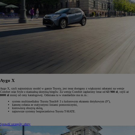
Aygo X
Aygo X, czyli najmniejszy model w gamie Toyoty, jest teraz dostępny z większymi rabatami na wersje
Comfort oraz Style z manualną skrzynią biegów. Za wersję Comfort zapłacimy teraz od
63 900 zł
, czyli aż
8000 zł
mniej od ceny katalogowej. Odmiana ta w standardzie ma m.in.:
system multimedialny Toyota Touch® 3 z kolorowym ekranem dotykowym (9"),
kamerę cofania ze statycznymi liniami pomocniczymi,
kierownicę obszytą skórą,
najnowsze systemy bezpieczeństwa Toyota T-MATE.
Sprawdź szczegóły oferty