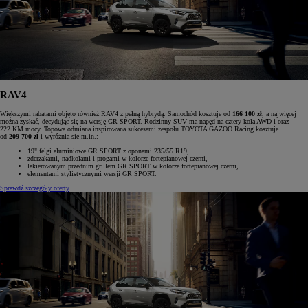
RAV4
Większymi rabatami objęto również RAV4 z pełną hybrydą. Samochód kosztuje od
166 100 zł
, a najwięcej
można zyskać, decydując się na wersję GR SPORT. Rodzinny SUV ma napęd na cztery koła AWD-i oraz
222 KM mocy. Topowa odmiana inspirowana sukcesami zespołu TOYOTA GAZOO Racing kosztuje
od
209 700 zł
i wyróżnia się m.in.:
19" felgi aluminiowe GR SPORT z oponami 235/55 R19,
zderzakami, nadkolami i progami w kolorze fortepianowej czerni,
lakierowanym przednim grillem GR SPORT w kolorze fortepianowej czerni,
elementami stylistycznymi wersji GR SPORT.
Sprawdź szczegóły oferty