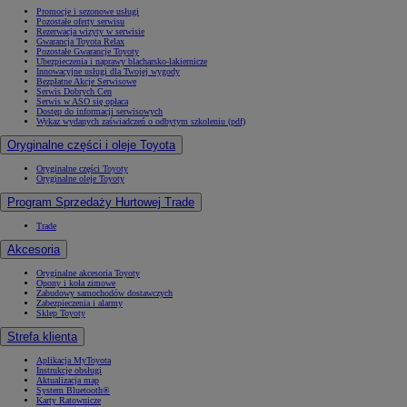
Promocje i sezonowe usługi
Pozostałe oferty serwisu
Rezerwacja wizyty w serwisie
Gwarancja Toyota Relax
Pozostałe Gwarancje Toyoty
Ubezpieczenia i naprawy blacharsko-lakiernicze
Innowacyjne usługi dla Twojej wygody
Bezpłatne Akcje Serwisowe
Serwis Dobrych Cen
Serwis w ASO się opłaca
Dostęp do informacji serwisowych
Wykaz wydanych zaświadczeń o odbytym szkoleniu (pdf)
Oryginalne części i oleje Toyota
Oryginalne części Toyoty
Oryginalne oleje Toyoty
Program Sprzedaży Hurtowej Trade
Trade
Akcesoria
Oryginalne akcesoria Toyoty
Opony i koła zimowe
Zabudowy samochodów dostawczych
Zabezpieczenia i alarmy
Sklep Toyoty
Strefa klienta
Aplikacja MyToyota
Instrukcje obsługi
Aktualizacja map
System Bluetooth®
Karty Ratownicze