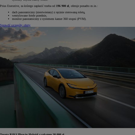
Prius Executive, za którego zapłacić trzeba od
196 900 zł
, oferuje ponadto m.in.:
dach panoramiczny (nieotwierany) z ręcznie sterowaną roletą,
wentylowane fotele przednie,
monitor panoramiczny z systemem kamer 360 stopni (PVM).
Sprawdź szczegóły oferty
Toyota RAV4 Plug-in Hybrid z rabatem 30 000 zł