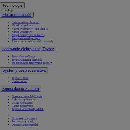
Technologie
Technologie
Elektromobilność
Lider elektromobilności
Napęd hybrydowy
Napęd hybrydowy typu plug-in
Napęd wodorowy
Napęd elektryczny na baterię
Zasięg aut elektrycznych
Zalety posiadania aut elektrycznych
Ładowanie elektrycznej Toyoty
Toyota HomeCharge
Toyota Charging Network
Jak naładować elektryczną Toyotę?
Systemy bezpieczeństwa
Toyota T-Mate
System eCall
Komunikacja z autem
Nowa aplikacja MyToyota
Cyfrowy opiekun auta
Usługi Connected
Płatne subskrypcje
Toyota Connectivity Match
Skontaktuj się z nami
Polityka ciasteczek
Deklaracja dostępności