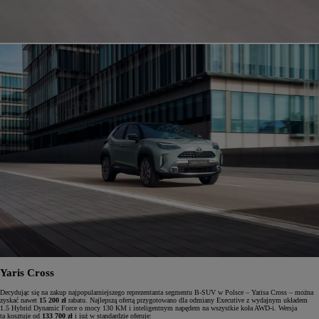
Yaris Cross
Decydując się na zakup najpopularniejszego reprezentanta segmentu B-SUV w Polsce – Yarisa Cross – można
zyskać nawet
15 200 zł
rabatu. Najlepszą ofertą przygotowano dla odmiany Executive z wydajnym układem
1.5 Hybrid Dynamic Force o mocy 130 KM i inteligentnym napędem na wszystkie koła AWD-i. Wersja
ta kosztuje od
133 700 zł
i już w standardzie oferuje: