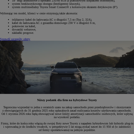
18" felgi aluminiowe z oponami 235/60 R18 (z plastikowym kołpakiem ochronnym),
system bezkluczykowego dostępu (Inteligentny kluczyk),
system multimedialny Toyota Smart Connect® z kolorowym ekranem dotykowym (8").
Wybierając ten model, klienci w cenie otrzymują także akcesoria:
trójfazowy kabel do ładowania AC o długości 7,5 m (Typ 2, 32A),
kabel do ładowania AC z gniazdka domowego 230 V o długości 6 m,
pokrowiec na kabel,
dywaniki welurowe,
nakładki progowe.
Sprawdź szczegóły oferty
Niższy podatek dla firm na hybrydowe Toyoty
Tegoroczna wyprzedaż to jedna z ostatnich szans na zakup samochodu przez przedsiębiorców i skorzystanie
z obowiązujących do 31 grudnia 2025 roku opłacalnych zasad rozliczania kosztów użytkowania samochodu.
Od 1 stycznia 2026 roku będą obowiązywać nowe limity amortyzacji samochodów osobowych, które wpłyną
na wysokość podatku.
Firmy, które do końca roku włączą do swojej floty nowe Toyoty z napędem hybrydowym lub hybrydy plug-in
i wprowadzą je do środków trwałych, w perspektywie 5 lat mogą zyskać nawet do 11 950 zł (w zależności
od formy opodatkowania) na jednym pojeździe.