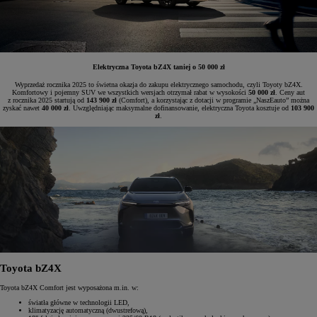
Elektryczna Toyota bZ4X taniej o 50 000 zł
Wyprzedaż rocznika 2025 to świetna okazja do zakupu elektrycznego samochodu, czyli Toyoty bZ4X.
Komfortowy i pojemny SUV we wszystkich wersjach otrzymał rabat w wysokości
50 000 zł
. Ceny aut
z rocznika 2025 startują od
143 900 zł
(Comfort), a korzystając z dotacji w programie „NaszEauto” można
zyskać nawet
40 000 zł
. Uwzględniając maksymalne dofinansowanie, elektryczna Toyota kosztuje od
103 900
zł
.
Toyota bZ4X
Toyota bZ4X Comfort jest wyposażona m.in. w:
światła główne w technologii LED,
klimatyzację automatyczną (dwustrefową),