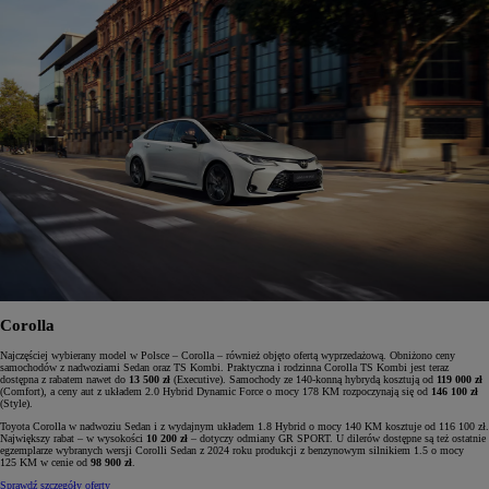
Corolla
Najczęściej wybierany model w Polsce – Corolla – również objęto ofertą wyprzedażową. Obniżono ceny
samochodów z nadwoziami Sedan oraz TS Kombi. Praktyczna i rodzinna Corolla TS Kombi jest teraz
dostępna z rabatem nawet do
13 500 zł
(Executive). Samochody ze 140-konną hybrydą kosztują od
119 000 zł
(Comfort), a ceny aut z układem 2.0 Hybrid Dynamic Force o mocy 178 KM rozpoczynają się od
146 100 zł
(Style).
Toyota Corolla w nadwoziu Sedan i z wydajnym układem 1.8 Hybrid o mocy 140 KM kosztuje od 116 100 zł.
Największy rabat – w wysokości
10 200 zł
– dotyczy odmiany GR SPORT. U dilerów dostępne są też ostatnie
egzemplarze wybranych wersji Corolli Sedan z 2024 roku produkcji z benzynowym silnikiem 1.5 o mocy
125 KM w cenie od
98 900 zł
.
Sprawdź szczegóły oferty