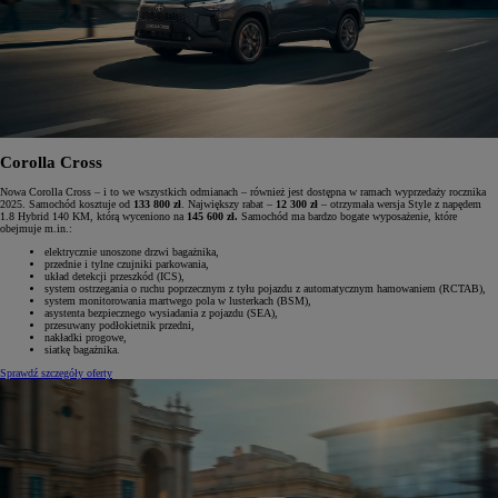
Corolla Cross
Nowa Corolla Cross – i to we wszystkich odmianach – również jest dostępna w ramach wyprzedaży rocznika
2025. Samochód kosztuje od
133 800 zł
. Największy rabat –
12 300 zł
– otrzymała wersja Style z napędem
1.8 Hybrid 140 KM, którą wyceniono na
145 600 zł.
Samochód ma bardzo bogate wyposażenie, które
obejmuje m.in.:
elektrycznie unoszone drzwi bagażnika,
przednie i tylne czujniki parkowania,
układ detekcji przeszkód (ICS),
system ostrzegania o ruchu poprzecznym z tyłu pojazdu z automatycznym hamowaniem (RCTAB),
system monitorowania martwego pola w lusterkach (BSM),
asystenta bezpiecznego wysiadania z pojazdu (SEA),
przesuwany podłokietnik przedni,
nakładki progowe,
siatkę bagażnika.
Sprawdź szczegóły oferty