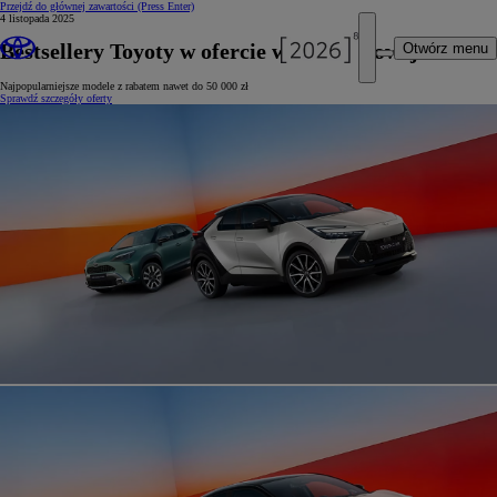
Przejdź do głównej zawartości
(Press Enter)
4 listopada 2025
Bestsellery Toyoty w ofercie wyprzedażowej
Otwórz menu
Najpopularniejsze modele z rabatem nawet do 50 000 zł
Sprawdź szczegóły oferty