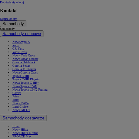
Dowiedz się więcej
Kontakt
Napisz do nas
Samochody
Samochody
Samochody osobowe
Nowe Aygo X
Yaris
GR Yaris
Yaris Cross
Nowy Yaris Cross
Nowy Urban Cruiser
Corolla Hatchback
Corolla Sedan
Corolla TS Kombi
Nowa Corolla Cross
Toyota C-HR
Toyota C-HR Plug-in
Nowa Toyota C-HR+
Nowa Toyota bZ4X
Nowa Toyota bZ4X Touring
Camry
Prius
Mirai
Nowy RAV4
Land Cruiser
Nowy GR GT
Samochody dostawcze
Hilux
Nowy Hilux
Nowy Hilux Electric
PROACE Max