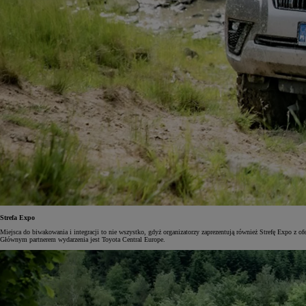
Strefa Expo
Miejsca do biwakowania i integracji to nie wszystko, gdyż organizatorzy zaprezentują również Strefę Expo z
Głównym partnerem wydarzenia jest Toyota Central Europe.