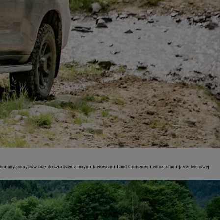
y, wymiany pomysłów oraz doświadczeń z innymi kierowcami Land Cruiserów i entuzjastami jazdy terenowej.