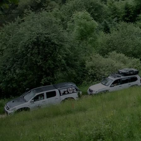
Od
105 300 zł
Corolla Hatchback
HYBRID