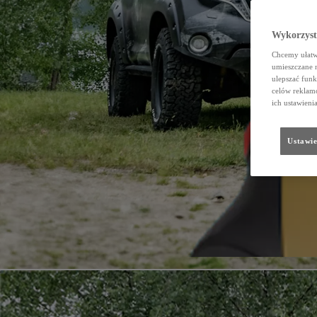
Wykorzystu
Chcemy ułatwi
umieszczane 
ulepszać funk
celów reklamo
ich ustawieni
Ustawie