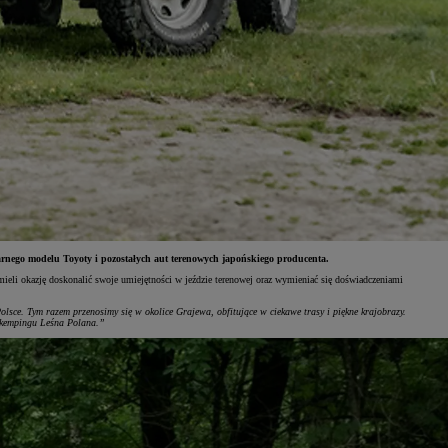
arnego modelu Toyoty i pozostałych aut terenowych japońskiego producenta.
ieli okazję doskonalić swoje umiejętności w jeździe terenowej oraz wymieniać się doświadczeniami
lsce. Tym razem przenosimy się w okolice Grajewa, obfitujące w ciekawe trasy i piękne krajobrazy.
na kempingu Leśna Polana.”