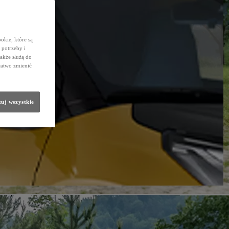
okie, które są
potrzeby i
także służą do
łatwo zmienić
uj wszystkie