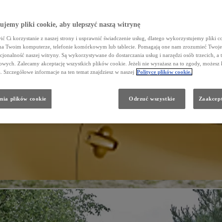
jemy pliki cookie, aby ulepszyć naszą witrynę
ć Ci korzystanie z naszej strony i usprawnić świadczenie usług, dlatego wykorzystujemy pliki co
na Twoim komputerze, telefonie komórkowym lub tablecie. Pomagają one nam zrozumieć Twoje 
cjonalność naszej witryny. Są wykorzystywane do dostarczania usług i narzędzi osób trzecich, a 
wych. Zalecamy akceptację wszystkich plików cookie. Jeżeli nie wyrażasz na to zgody, możesz 
a. Szczegółowe informacje na ten temat znajdziesz w naszej
Polityce plików cookie.
nia plików cookie
Odrzuć wszystkie
Zaakcept