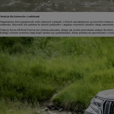
Atrakcje dla kierowców z rodzinami
Organizatorzy zlotu przygotowali wiele ciekawych wydarzeń, z których najważniejszym są oczywiście terenowe 
roadbooka. Aktywność jest podobna do leśnych podchodów i angażuje wszystkich członków załogi samochodu. 
Tradycją Toyota Off-Road Festival jest rodzinna atmosfera, dlatego jak zwykle przewidziano atrakcje dla dzie
Każdego wieczoru uczestnicy będą mogli spotkać się z podróżnikami, którzy podzielą się opowieściami o swoi