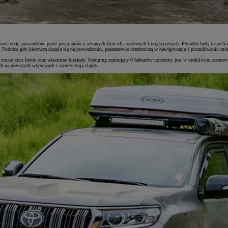
wycieczki prowadzone przez pasjonatów z uznanych firm off-roadowych i turystycznych. Ponadto będą także tra
Podczas gdy kierowca skupia się na prowadzeniu, pasażerowie uczestniczą w nawigowaniu i poszukiwaniu miej
ci, nocne kino letnie oraz wieczorne biesiady. Kemping zajmujący 6 hektarów położony jest w urokliwym sosnow
ch najnowszych wyprawach i zaprezentują slajdy.