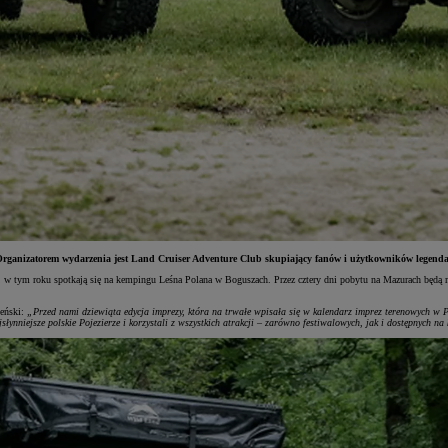
. Organizatorem wydarzenia jest Land Cruiser Adventure Club skupiający fanów i użytkowników legend
, w tym roku spotkają się na kempingu Leśna Polana w Boguszach. Przez cztery dni pobytu na Mazurach będą m
deński:
„Przed nami dziewiąta edycja imprezy, która na trwałe wpisała się w kalendarz imprez terenowych w Po
słynniejsze polskie Pojezierze i korzystali z wszystkich atrakcji – zarówno festiwalowych, jak i dostępnych 