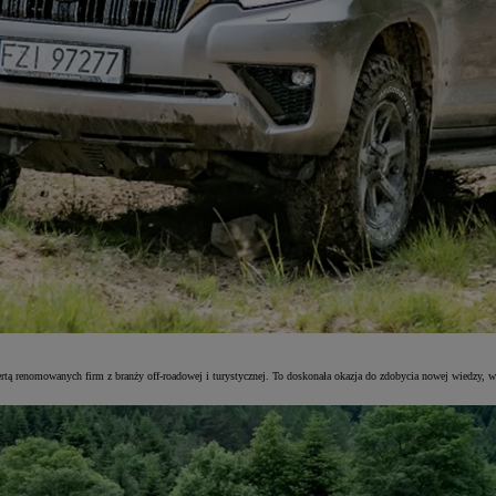
 ofertą renomowanych firm z branży off-roadowej i turystycznej. To doskonała okazja do zdobycia nowej wiedz