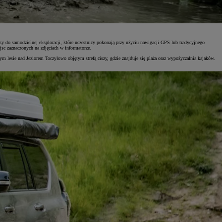
sy do samodzielnej eksploracji, które uczestnicy pokonają przy użyciu nawigacji GPS lub tradycyjnego
sc zaznaczonych na zdjęciach w informatorze.
ym lesie nad Jeziorem Toczyłowo objętym strefą ciszy, gdzie znajduje się plaża oraz wypożyczalnia kajaków.