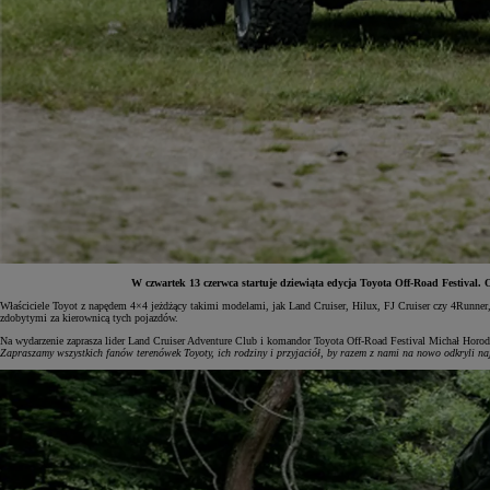
W czwartek 13 czerwca startuje dziewiąta edycja Toyota Off-Road Festival
Właściciele Toyot z napędem 4×4 jeżdżący takimi modelami, jak Land Cruiser, Hilux, FJ Cruiser czy 4Runner
zdobytymi za kierownicą tych pojazdów.
Od
81 900 zł
Na wydarzenie zaprasza lider Land Cruiser Adventure Club
i komandor Toyota Off-Road Festival Michał Horo
Zapraszamy wszystkich fanów terenówek Toyoty, ich rodziny i przyjaciół, by razem z nami na nowo odkryli naj
Yaris Cross
HYBRID