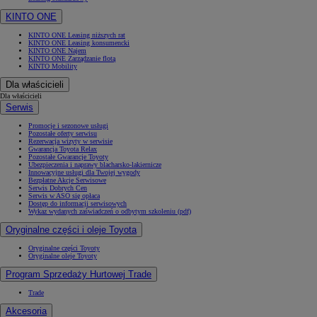
KINTO ONE
KINTO ONE Leasing niższych rat
KINTO ONE Leasing konsumencki
KINTO ONE Najem
KINTO ONE Zarządzanie flotą
KINTO Mobility
Dla właścicieli
Dla właścicieli
Serwis
Promocje i sezonowe usługi
Pozostałe oferty serwisu
Rezerwacja wizyty w serwisie
Gwarancja Toyota Relax
Pozostałe Gwarancje Toyoty
Ubezpieczenia i naprawy blacharsko-lakiernicze
Innowacyjne usługi dla Twojej wygody
Bezpłatne Akcje Serwisowe
Serwis Dobrych Cen
Serwis w ASO się opłaca
Dostęp do informacji serwisowych
Wykaz wydanych zaświadczeń o odbytym szkoleniu (pdf)
Oryginalne części i oleje Toyota
Oryginalne części Toyoty
Oryginalne oleje Toyoty
Program Sprzedaży Hurtowej Trade
Trade
Akcesoria