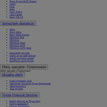
Nowa Toyota bZ4X Touring
Camry
Prius
Mirai
Nowy RAV4
Land Cruiser
Nowy GR GT
Samochody dostawcze
Hilux
Nowy Hilux
Nowy Hilux Electric
PROACE Max
PROACE
PROACE Verso
PROACE CITY
PROACE CITY Verso
Samochody używane
Umów się na jazdę testową
Zobacz wszystkie cenniki
Konfiguruj swoją Toyotę
Oferty specjalne i Finansowanie
Oferty specjalne i Finansowanie
Aktualne oferty
Finał wyprzedaży 2025
Samochody dostawcze Toyota Professional
Oferta biznesowa
Auta używane
Toyota Financial Services
Kredyt niższych rat Toyota Easy
Kredyt standardowy
Leasing standardowy