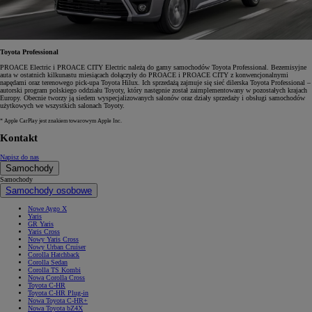
Toyota Professional
PROACE Electric i PROACE CITY Electric należą do gamy samochodów Toyota Professional. Bezemisyjne
auta w ostatnich kilkunastu miesiącach dołączyły do PROACE i PROACE CITY z konwencjonalnymi
napędami oraz terenowego pick-upa Toyota Hilux. Ich sprzedażą zajmuje się sieć dilerska Toyota Professional –
autorski program polskiego oddziału Toyoty, który następnie został zaimplementowany w pozostałych krajach
Europy. Obecnie tworzy ją siedem wyspecjalizowanych salonów oraz działy sprzedaży i obsługi samochodów
użytkowych we wszystkich salonach Toyoty.
* Apple CarPlay jest znakiem towarowym Apple Inc.
Kontakt
Napisz do nas
Samochody
Samochody
Samochody osobowe
Nowe Aygo X
Yaris
GR Yaris
Yaris Cross
Nowy Yaris Cross
Nowy Urban Cruiser
Corolla Hatchback
Corolla Sedan
Corolla TS Kombi
Nowa Corolla Cross
Toyota C-HR
Toyota C-HR Plug-in
Nowa Toyota C-HR+
Nowa Toyota bZ4X