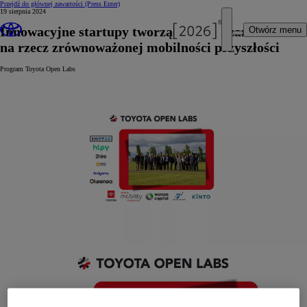
Przejdź do głównej zawartości
(Press Enter)
19 sierpnia 2024
Innowacyjne startupy tworzące rozwiązania
Otwórz menu
na rzecz zrównoważonej mobilności przyszłości
Program Toyota Open Labs