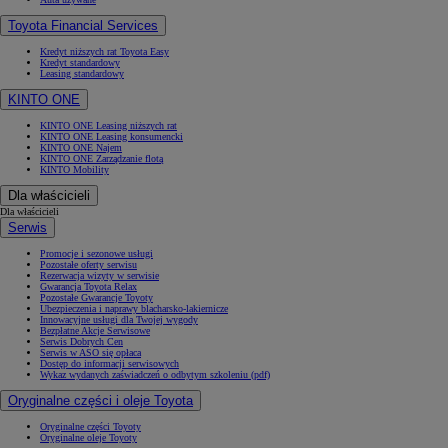
Toyota Financial Services
Kredyt niższych rat Toyota Easy
Kredyt standardowy
Leasing standardowy
KINTO ONE
KINTO ONE Leasing niższych rat
KINTO ONE Leasing konsumencki
KINTO ONE Najem
KINTO ONE Zarządzanie flotą
KINTO Mobility
Dla właścicieli
Dla właścicieli
Serwis
Promocje i sezonowe usługi
Pozostałe oferty serwisu
Rezerwacja wizyty w serwisie
Gwarancja Toyota Relax
Pozostałe Gwarancje Toyoty
Ubezpieczenia i naprawy blacharsko-lakiernicze
Innowacyjne usługi dla Twojej wygody
Bezpłatne Akcje Serwisowe
Serwis Dobrych Cen
Serwis w ASO się opłaca
Dostęp do informacji serwisowych
Wykaz wydanych zaświadczeń o odbytym szkoleniu (pdf)
Oryginalne części i oleje Toyota
Oryginalne części Toyoty
Oryginalne oleje Toyoty