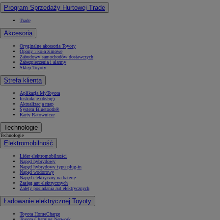
Program Sprzedaży Hurtowej Trade
Trade
Akcesoria
Oryginalne akcesoria Toyoty
Opony i koła zimowe
Zabudowy samochodów dostawczych
Zabezpieczenia i alarmy
Sklep Toyoty
Strefa klienta
Aplikacja MyToyota
Instrukcje obsługi
Aktualizacja map
System Bluetooth®
Karty Ratownicze
Technologie
Technologie
Elektromobilność
Lider elektromobilności
Napęd hybrydowy
Napęd hybrydowy typu plug-in
Napęd wodorowy
Napęd elektryczny na baterię
Zasięg aut elektrycznych
Zalety posiadania aut elektrycznych
Ładowanie elektrycznej Toyoty
Toyota HomeCharge
Toyota Charging Network