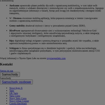
z mobilnością:
Andyamo
opracowało planer podróży dla osób z ograniczoną mobilnością, w tym także osób
starszych, rodzin z wózkami dziecięcymi i niemowlęcymi czy osób z niepełnosprawnością. Agreguje
on najpotrzebniejsze informacje o trasach, biorąc pod uwagę ich charakterystykę i dostępne środki
transportu,
W
Okeenea
stworzono mobilną aplikację, która poprawia orientację w terenie i nawigowanie
osobom z ograniczoną mobilnością,
Geeny mobility
zbudował stylowy i łatwy w prowadzeniu pojazd Geeny ZERO,
HivePower
zaproponował równoważenie sieci z wykorzystaniem technologii Vehicle-to-Grid
i algorytmów sztucznej inteligencji, które umożliwiają optymalizację zużycia, a także integrację
z inteligentnymi budynkami i inteligentnymi urządzeniami,
hlpy
digitalizuje usługi związane z pomocą drogową w przypadku awarii lub wypadku, a także
zapewnia kompleksową pomoc w razie unieruchomienia auta,
Schippeo
to firma specjalizująca się w dziedzinie logistyki i spedycji, która ma technologię
umożliwiającą pełne zarządzanie przesyłkami, w tym precyzyjnym monitorowaniem emisji CO2
i gazów cieplarnianych.
Więcej informacji o Toyota Open Labs na stronie
toyotaopenlabs.com
Kontakt
Napisz do nas
Samochody
Samochody
Samochody osobowe
Nowe Aygo X
Yaris
GR Yaris
Yaris Cross
Nowy Yaris Cross
Nowy Urban Cruiser
Corolla Hatchback