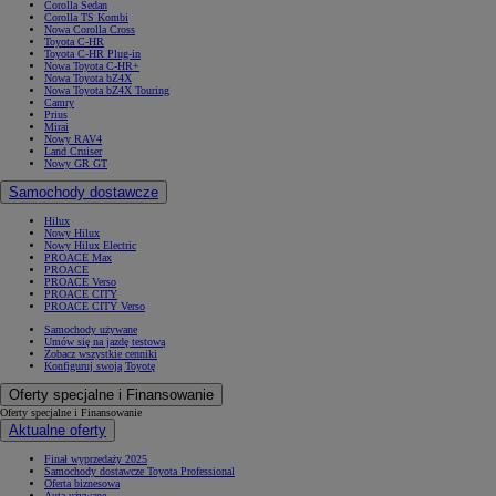
Corolla Sedan
Corolla TS Kombi
Nowa Corolla Cross
Toyota C-HR
Toyota C-HR Plug-in
Nowa Toyota C-HR+
Nowa Toyota bZ4X
Nowa Toyota bZ4X Touring
Camry
Prius
Mirai
Nowy RAV4
Land Cruiser
Nowy GR GT
Samochody dostawcze
Hilux
Nowy Hilux
Nowy Hilux Electric
PROACE Max
PROACE
PROACE Verso
PROACE CITY
PROACE CITY Verso
Samochody używane
Umów się na jazdę testową
Zobacz wszystkie cenniki
Konfiguruj swoją Toyotę
Oferty specjalne i Finansowanie
Oferty specjalne i Finansowanie
Aktualne oferty
Finał wyprzedaży 2025
Samochody dostawcze Toyota Professional
Oferta biznesowa
Auta używane