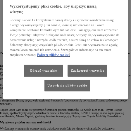
Wykorzystujemy pliki cookie, aby ulepszyć naszą
witrynę
Chcemy ułatwić Ci korzystanie z naszej strony i usprawnić świadczenie usług,
dlatego wykorzystujemy pliki cookie, które są umieszczane na Twoim
komputerze, telefonie komórkowym lub tablecie. Pomagają one nam zrozumieć
Twoje potrzeby i ulepszać funkcjonalność naszej witryny. Są wykorzystywane do
dostarczania usług i narzędzi osób trzecich, a także służą do celów reklamowych.
Zalecamy akceptację wszystkich plików cookie. Jeżeli nie wyrażasz na to zgody,
możesz łatwo zmienić ich ustawienia. Szczegółowe informacje na ten temat
Program Toyota Open Labs został powołany do życia przez Toyota Motor Europe (TME), aby wspierać
znajdziesz w naszej
Polityce plików cookie.
startupy tworzące rozwiązania na rzecz zrównoważonej mobilności przyszłości. 4 września 2024 roku
w Paryżu zaprezentowane zostaną innowacje pierwszej grupy tegorocznych uczestników.
Do tegorocznej edycji Toyota Open Labs wpłynęło setki zgłoszeń. Wśród nich wyłoniono przedsięwzięcia,
które najlepiej realizują założenia programu z zakresu mobilności dla wszystkich. W grupie firm o unikalnym
Odrzuć wszystkie
Zaakceptuj wszystkie
podejściu znalazły się Andyamo, Okeenea, Genny Mobility, hlpy, Hive Power oraz Shippeo. 4 września
2024 roku w Paryżu podczas Toyota Open Labs Demo Days startupy te będą miały okazję zaprezentować swoje
projekty oraz przedstawić postęp w pracach nad swoimi rozwiązaniami.
Monica Perez Lobo, wiceprezes Toyota Motor Europe ds. korporacyjnych i zrównoważonego rozwoju,
Ustawienia plików cookie
podsumowując wyniki tegorocznej edycji programu, podkreśliła:
„Dzięki tym innowacjom będziemy mogli rozwiązać problemy społeczne i wykonać kolejny krok naprzód
w dziedzinie mobilności. Siłą programu Toyota Open Labs jest łączenie startupów z przedsiębiorstwami
z ekosystemu Toyoty, co pozwala skalować innowacje i przyczynia się do realizacji zasad zrównoważonego
rozwoju”.
Toyota Open Labs może się poszczycić szerokim gronem partnerów. Są wśród nich m.in. Toyota Tsusho
Europe, spółka Toyoty odpowiedzialna za handel i łańcuchy dostaw, KINTO Europe, marka zajmująca się
mobilnością, Woven Capital, globalny fundusz inwestycyjny Toyoty oraz Toyota Mobility Foundation.
Wyjątkowe projekty na rzecz mobilności
Wyróżnione w programie startupy mają wyjątkowe podejście do kluczowych aspektów związanych