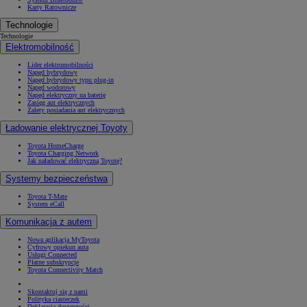
Karty Ratownicze
Technologie
Technologie
Elektromobilność
Lider elektromobilności
Napęd hybrydowy
Napęd hybrydowy typu plug-in
Napęd wodorowy
Napęd elektryczny na baterię
Zasięg aut elektrycznych
Zalety posiadania aut elektrycznych
Ładowanie elektrycznej Toyoty
Toyota HomeCharge
Toyota Charging Network
Jak naładować elektryczną Toyotę?
Systemy bezpieczeństwa
Toyota T-Mate
System eCall
Komunikacja z autem
Nowa aplikacja MyToyota
Cyfrowy opiekun auta
Usługi Connected
Płatne subskrypcje
Toyota Connectivity Match
Skontaktuj się z nami
Polityka ciasteczek
Deklaracja dostępności