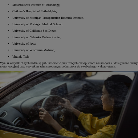
Massachusetts Institute of Technology,
Children’s Hospital of Philadelphia,
University of Michigan Transportation Research Institute,
University of Michigan Medical School,
University of California San Diego,
University of Nebraska Medical Center,
University of Iowa,
University of Wisconsin-Madison,
Virginia Tech.
Wyniki wszystkich tych badań są publikowane w prestiżowych czasopismach naukowych i udostępniane branży
motoryzacyjnej oraz wszystkim zainteresowanym podmiotom do swobodnego wykorzystania.