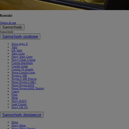
Kontakt
Napisz do nas
Samochody
Samochody
Samochody osobowe
Nowe Aygo X
Yaris
GR Yaris
Yaris Cross
Nowy Yaris Cross
Nowy Urban Cruiser
Corolla Hatchback
Corolla Sedan
Corolla TS Kombi
Nowa Corolla Cross
Toyota C-HR
Toyota C-HR Plug-in
Nowa Toyota C-HR+
Nowa Toyota bZ4X
Nowa Toyota bZ4X Touring
Camry
Prius
Mirai
Nowy RAV4
Land Cruiser
Nowy GR GT
Samochody dostawcze
Hilux
Nowy Hilux
Nowy Hilux Electric