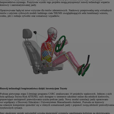
bezpieczeństwa czynnego. Pozytywne wyniki tego projektu mogą przyspieszyć rozwój technologii wsparcia
kierowcy i zautomatyzowanej jazdy.
Opracowywane będą też nowe wytyczne dla testów zderzeniowych. Naukowcy przeprowadzą serię wirtualnych
testów z użyciem cyfrowych modeli ludzkiego ciała THUMS uwzględniających setki kombinacji wzrostu,
wieku, płci i rodzaju sylwetki oraz scenariuszy wypadków.
Rozwój technologii bezpieczeństwa dzięki inwestycjom Toyoty
Podczas pierwszego etapu 5-letniego programu CSRC zrealizowano 14 projektów naukowych. Jednym z nich
była aplikacja Toyota Risk ATTEND, czyli dostępne w internecie szkolenie online dla młodych kierowców,
poprawiające umiejętność przewidywania ryzyka podczas jazdy. Nowy moduł symulacji jazdy opracowano
we współpracy z Discovery Education i Uniwersytetem Massachusetts-Amherst. Pozwala on kierowcy
na własnym komputerze sprawdzić się w różnych scenariuszach jazdy i poprawić swoją zdolność przewidywania
ryzykownych sytuacji.
Inny ukończony projekt potwierdził wysoką skuteczność systemów zapobiegania kolizjom na skrzyżowaniu.