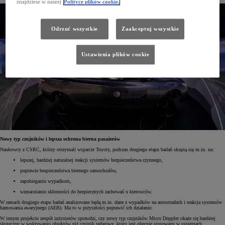
znajdziesz w naszej
Polityce plików cookie.
Odrzuć wszystkie
Zaakceptuj wszystkie
Ustawienia plików cookie
Nowy typ czujników i lepsza ochrona bierna pasażerów
Naukowcy z CSRC, którzy otrzymali wsparcie Toyoty, podczas drugiego etapu badań skupią się m.in. na:
lepszej, bardziej naturalnej reakcji systemów bezpieczeństwa czynnego,
poprawie bezpieczeństwa biernego samochodów,
zapobieganiu wypadkom,
wzmacnianiu skłonności do bezpiecznych zachowań u kierowców.
W ramach drugiego etapu badań analizowane będą m.in. dane z wypadków na autostradach i reakcja systemów
hamowania awaryjnego (AEB). Ma to w przyszłości poprawić ich działanie.
W innym projekcie zespół inżynierów sprawdzi, czy nowy typ czujników Micro Doppler okaże się bardziej
skuteczny w wykrywaniu obiektów niż czujnik radarowy, który jest obecnie stosowany w systemach