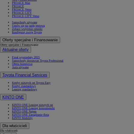
PROACE Max
PROACE
PROACE Verso
PROACE CITY
PROACE CITY Verso
Samochody używane
Umów się na jazdę testową
Zobacz wszystkie cenniki
Konfiguruj swoją Toyotę
Oferty specjalne i Finansowanie
Oferty specjalne i Finansowanie
Aktualne oferty
Finał wyprzedaży 2025
Samochody dostawcze Toyota Professional
Oferta biznesowa
Auta używane
Toyota Financial Services
Kredyt niższych rat Toyota Easy
Kredyt standardowy
Leasing standardowy
KINTO ONE
KINTO ONE Leasing niższych rat
KINTO ONE Leasing konsumencki
KINTO ONE Najem
KINTO ONE Zarządzanie flotą
KINTO Mobility
Dla właścicieli
Dla właścicieli