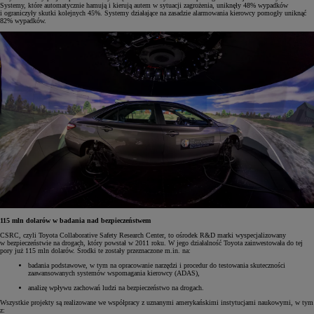
Systemy, które automatycznie hamują i kierują autem w sytuacji zagrożenia, uniknęły 48% wypadków
i ograniczyły skutki kolejnych 45%. Systemy działające na zasadzie alarmowania kierowcy pomogły uniknąć
82% wypadków.
115 mln dolarów w badania nad bezpieczeństwem
CSRC, czyli Toyota Collaborative Safety Research Center, to ośrodek R&D marki wyspecjalizowany
w bezpieczeństwie na drogach, który powstał w 2011 roku. W jego działalność Toyota zainwestowała do tej
pory już 115 mln dolarów. Środki te zostały przeznaczone m.in. na:
badania podstawowe, w tym na opracowanie narzędzi i procedur do testowania skuteczności
zaawansowanych systemów wspomagania kierowcy (ADAS),
analizę wpływu zachowań ludzi na bezpieczeństwo na drogach.
Wszystkie projekty są realizowane we współpracy z uznanymi amerykańskimi instytucjami naukowymi, w tym
z: