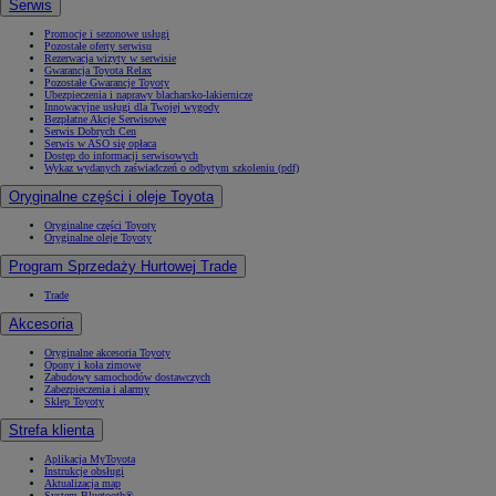
Serwis
Promocje i sezonowe usługi
Pozostałe oferty serwisu
Rezerwacja wizyty w serwisie
Gwarancja Toyota Relax
Pozostałe Gwarancje Toyoty
Ubezpieczenia i naprawy blacharsko-lakiernicze
Innowacyjne usługi dla Twojej wygody
Bezpłatne Akcje Serwisowe
Serwis Dobrych Cen
Serwis w ASO się opłaca
Dostęp do informacji serwisowych
Wykaz wydanych zaświadczeń o odbytym szkoleniu (pdf)
Oryginalne części i oleje Toyota
Oryginalne części Toyoty
Oryginalne oleje Toyoty
Program Sprzedaży Hurtowej Trade
Trade
Akcesoria
Oryginalne akcesoria Toyoty
Opony i koła zimowe
Zabudowy samochodów dostawczych
Zabezpieczenia i alarmy
Sklep Toyoty
Strefa klienta
Aplikacja MyToyota
Instrukcje obsługi
Aktualizacja map
System Bluetooth®