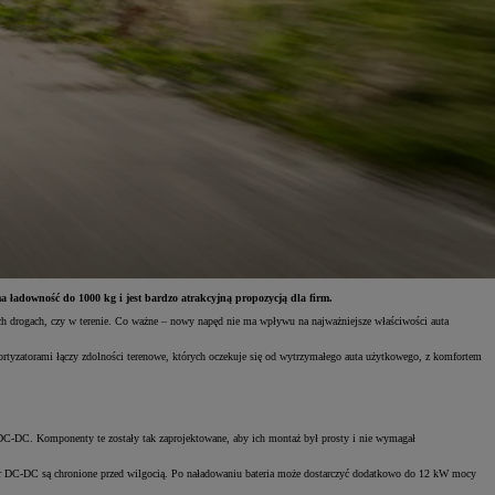
 ładowność do 1000 kg i jest bardzo atrakcyjną propozycją dla firm.
ych drogach, czy w terenie. Co ważne – nowy napęd nie ma wpływu na najważniejsze właściwości auta
rtyzatorami łączy zdolności terenowe, których oczekuje się od wytrzymałego auta użytkowego, z komfortem
 DC-DC. Komponenty te zostały tak zaprojektowane, aby ich montaż był prosty i nie wymagał
ter DC-DC są chronione przed wilgocią. Po naładowaniu bateria może dostarczyć dodatkowo do 12 kW mocy