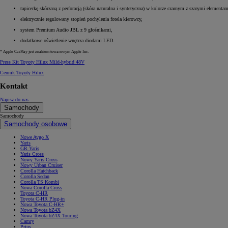
tapicerkę skórzaną z perforacją (skóra naturalna i syntetyczna) w kolorze czarnym z szarymi elementam
elektrycznie regulowany stopień pochylenia fotela kierowcy,
system Premium Audio JBL z 9 głośnikami,
dodatkowe oświetlenie wnętrza diodami LED.
* Apple CarPlay jest znakiem towarowym Apple Inc.
Press Kit Toyoty Hilux Mild-hybrid 48V
Cennik Toyoty Hilux
Kontakt
Napisz do nas
Samochody
Samochody
Samochody osobowe
Nowe Aygo X
Yaris
GR Yaris
Yaris Cross
Nowy Yaris Cross
Nowy Urban Cruiser
Corolla Hatchback
Corolla Sedan
Corolla TS Kombi
Nowa Corolla Cross
Toyota C-HR
Toyota C-HR Plug-in
Nowa Toyota C-HR+
Nowa Toyota bZ4X
Nowa Toyota bZ4X Touring
Camry
Prius