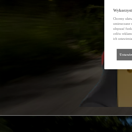
Wykorzystu
Chcemy ułatwi
umieszczane 
ulepszać funk
celów reklamo
ich ustawieni
Ustawie