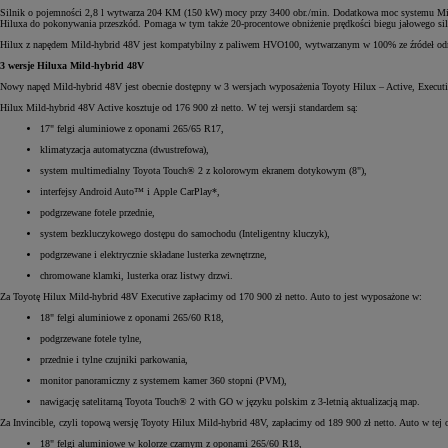
Silnik o pojemności 2,8 l wytwarza 204 KM (150 kW) mocy przy 3400 obr./min. Dodatkowa moc systemu Mild-hybr
Hiluxa do pokonywania przeszkód. Pomaga w tym także 20-procentowe obniżenie prędkości biegu jałowego sil
Hilux z napędem Mild-hybrid 48V jest kompatybilny z paliwem HVO100, wytwarzanym w 100% ze źródeł od
3 wersje Hiluxa Mild-hybrid 48V
Nowy napęd Mild-hybrid 48V jest obecnie dostępny w 3 wersjach wyposażenia Toyoty Hilux – Active, Executive
Hilux Mild-hybrid 48V Active kosztuje od 176 900 zł netto. W tej wersji standardem są:
17" felgi aluminiowe z oponami 265/65 R17,
klimatyzacja automatyczna (dwustrefowa),
system multimedialny Toyota Touch® 2 z kolorowym ekranem dotykowym (8"),
interfejsy Android Auto™ i Apple CarPlay*,
podgrzewane fotele przednie,
system bezkluczykowego dostępu do samochodu (Inteligentny kluczyk),
podgrzewane i elektrycznie składane lusterka zewnętrzne,
chromowane klamki, lusterka oraz listwy drzwi.
Za Toyotę Hilux Mild-hybrid 48V Executive zapłacimy od 170 900 zł netto. Auto to jest wyposażone w:
18" felgi aluminiowe z oponami 265/60 R18,
podgrzewane fotele tylne,
przednie i tylne czujniki parkowania,
monitor panoramiczny z systemem kamer 360 stopni (PVM),
nawigację satelitarną Toyota Touch® 2 with GO w języku polskim z 3-letnią aktualizacją map.
Za Invincible, czyli topową wersję Toyoty Hilux Mild-hybrid 48V, zapłacimy od 189 900 zł netto. Auto w tej
18" felgi aluminiowe w kolorze czarnym z oponami 265/60 R18,