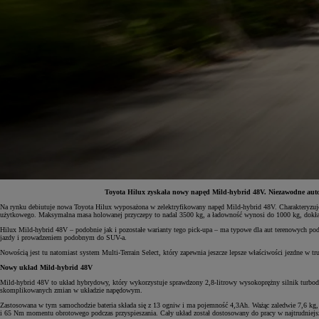
Toyota Hilux zyskała nowy napęd Mild-hybrid 48V. Niezawodne auto t
Na rynku debiutuje nowa Toyota Hilux wyposażona w zelektryfikowany napęd Mild-hybrid 48V. Charakteryzuje si
użytkowego. Maksymalna masa holowanej przyczepy to nadal 3500 kg, a ładowność wynosi do 1000 kg, dokł
Od
81 900 zł
Hilux Mild-hybrid 48V – podobnie jak i pozostałe warianty tego pick-upa – ma typowe dla aut terenowych p
jazdy i prowadzeniem podobnym do SUV-a.
Yaris Cross
HYBRID
Nowością jest tu natomiast system Multi-Terrain Select, który zapewnia jeszcze lepsze właściwości jezdne w
Nowy układ Mild-hybrid 48V
Mild-hybrid 48V to układ hybrydowy, który wykorzystuje sprawdzony 2,8-litrowy wysokoprężny silnik turbod
skomplikowanych zmian w układzie napędowym.
Zastosowana w tym samochodzie bateria składa się z 13 ogniw i ma pojemność 4,3Ah. Ważąc zaledwie 7,6 kg,
i 65 Nm momentu obrotowego podczas przyspieszania. Cały układ został dostosowany do pracy w najtrudniej