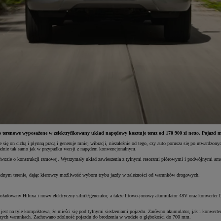
erenowe wyposażone w zelektryfikowany układ napędowy kosztuje teraz od 170 900 zł netto. Pojazd ma
ę on cichą i płynną pracą i generuje mniej wibracji, niezależnie od tego, czy auto porusza się po utwardzon
adnie tak samo jak w przypadku wersji z napędem konwencjonalnym.
odwozie o konstrukcji ramowej. Wytrzymały układ zawieszenia z tylnymi resorami piórowymi i podwójnymi amo
 trudnym terenie, dając kierowcy możliwość wyboru trybu jazdy w zależności od warunków drogowych.
oładowany Hiluxa i nowy elektryczny silnik/generator, a także litowo-jonowy akumulator 48V oraz konwerter
 jest na tyle kompaktowa, że mieści się pod tylnymi siedzeniami pojazdu. Zarówno akumulator, jak i konwer
szych warunkach. Zachowano zdolność pojazdu do brodzenia w wodzie o głębokości do 700 mm.