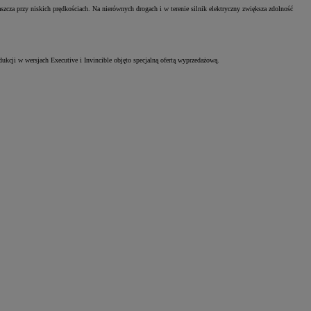
cza przy niskich prędkościach. Na nierównych drogach i w terenie silnik elektryczny zwiększa zdolność
kcji w wersjach Executive i Invincible objęto specjalną ofertą wyprzedażową.