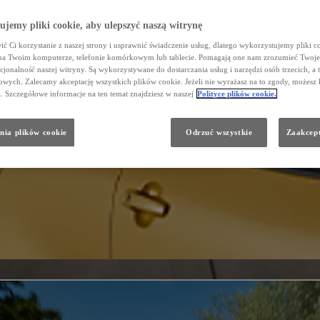
jemy pliki cookie, aby ulepszyć naszą witrynę
ć Ci korzystanie z naszej strony i usprawnić świadczenie usług, dlatego wykorzystujemy pliki co
na Twoim komputerze, telefonie komórkowym lub tablecie. Pomagają one nam zrozumieć Twoje 
cjonalność naszej witryny. Są wykorzystywane do dostarczania usług i narzędzi osób trzecich, a 
wych. Zalecamy akceptację wszystkich plików cookie. Jeżeli nie wyrażasz na to zgody, możesz 
a. Szczegółowe informacje na ten temat znajdziesz w naszej
Polityce plików cookie.
nia plików cookie
Odrzuć wszystkie
Zaakcept