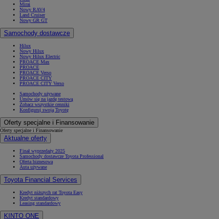
Mirai
Nowy RAV4
Land Cruiser
Nowy GR GT
Samochody dostawcze
Hilux
Nowy Hilux
Nowy Hilux Electric
PROACE Max
PROACE
PROACE Verso
PROACE CITY
PROACE CITY Verso
Samochody używane
Umów się na jazdę testową
Zobacz wszystkie cenniki
Konfiguruj swoją Toyotę
Oferty specjalne i Finansowanie
Oferty specjalne i Finansowanie
Aktualne oferty
Finał wyprzedaży 2025
Samochody dostawcze Toyota Professional
Oferta biznesowa
Auta używane
Toyota Financial Services
Kredyt niższych rat Toyota Easy
Kredyt standardowy
Leasing standardowy
KINTO ONE