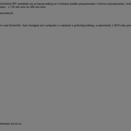
id 48V przekłada się na lepszą reakcję na wciśnięcie pedału przyspieszenia i liniowe przyspieszenie, zwłasz
nika – z 720 obr./min do 600 obr./min.
nawialnych.
 oraz Invincible. Auto dostępne jest wyłącznie w wariancie z podwójną kabiną, a samochody z 2024 roku produ
 odmianie ma m.in.: