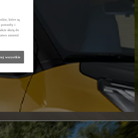
okie, które są
potrzeby i
także służą do
łatwo zmienić
uj wszystkie