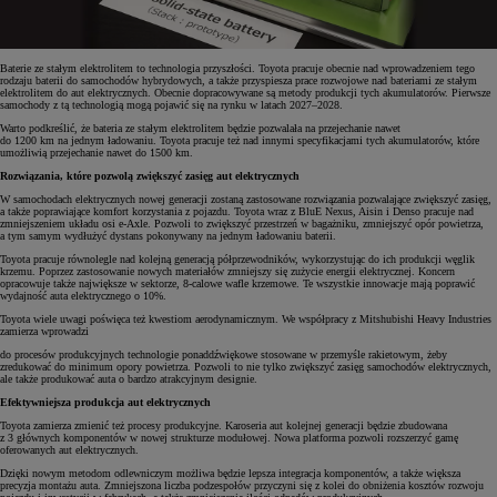
Baterie ze stałym elektrolitem to technologia przyszłości. Toyota pracuje obecnie nad wprowadzeniem tego
rodzaju baterii do samochodów hybrydowych, a także przyspiesza prace rozwojowe nad bateriami ze stałym
elektrolitem do aut elektrycznych. Obecnie dopracowywane są metody produkcji tych akumulatorów. Pierwsze
samochody z tą technologią mogą pojawić się na rynku w latach 2027–2028.
Warto podkreślić, że bateria ze stałym elektrolitem będzie pozwalała na przejechanie nawet
do 1200 km na jednym ładowaniu. Toyota pracuje też nad innymi specyfikacjami tych akumulatorów, które
umożliwią przejechanie nawet do 1500 km.
Rozwiązania, które pozwolą zwiększyć zasięg aut elektrycznych
W samochodach elektrycznych nowej generacji zostaną zastosowane rozwiązania pozwalające zwiększyć zasięg,
a także poprawiające komfort korzystania z pojazdu. Toyota wraz z BluE Nexus, Aisin i Denso pracuje nad
zmniejszeniem układu osi e-Axle. Pozwoli to zwiększyć przestrzeń w bagażniku, zmniejszyć opór powietrza,
a tym samym wydłużyć dystans pokonywany na jednym ładowaniu baterii.
Toyota pracuje równolegle nad kolejną generacją półprzewodników, wykorzystując do ich produkcji węglik
krzemu. Poprzez zastosowanie nowych materiałów zmniejszy się zużycie energii elektrycznej. Koncern
opracowuje także największe w sektorze, 8-calowe wafle krzemowe. Te wszystkie innowacje mają poprawić
wydajność auta elektrycznego o 10%.
Toyota wiele uwagi poświęca też kwestiom aerodynamicznym. We współpracy z Mitshubishi Heavy Industries
zamierza wprowadzi
do procesów produkcyjnych technologie ponaddźwiękowe stosowane w przemyśle rakietowym, żeby
zredukować do minimum opory powietrza. Pozwoli to nie tylko zwiększyć zasięg samochodów elektrycznych,
ale także produkować auta o bardzo atrakcyjnym designie.
Efektywniejsza produkcja aut elektrycznych
Toyota zamierza zmienić też procesy produkcyjne. Karoseria aut kolejnej generacji będzie zbudowana
z 3 głównych komponentów w nowej strukturze modułowej. Nowa platforma pozwoli rozszerzyć gamę
oferowanych aut elektrycznych.
Dzięki nowym metodom odlewniczym możliwa będzie lepsza integracja komponentów, a także większa
precyzja montażu auta. Zmniejszona liczba podzespołów przyczyni się z kolei do obniżenia kosztów rozwoju