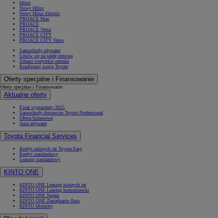
Hilux
Nowy Hilux
Nowy Hilux Electric
PROACE Max
PROACE
PROACE Verso
PROACE CITY
PROACE CITY Verso
Samochody używane
Umów się na jazdę testową
Zobacz wszystkie cenniki
Konfiguruj swoją Toyotę
Oferty specjalne i Finansowanie
Oferty specjalne i Finansowanie
Aktualne oferty
Finał wyprzedaży 2025
Samochody dostawcze Toyota Professional
Oferta biznesowa
Auta używane
Toyota Financial Services
Kredyt niższych rat Toyota Easy
Kredyt standardowy
Leasing standardowy
KINTO ONE
KINTO ONE Leasing niższych rat
KINTO ONE Leasing konsumencki
KINTO ONE Najem
KINTO ONE Zarządzanie flotą
KINTO Mobility