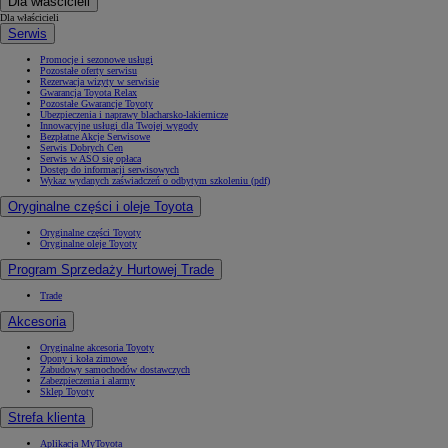
Dla właścicieli
Dla właścicieli
Serwis
Promocje i sezonowe usługi
Pozostałe oferty serwisu
Rezerwacja wizyty w serwisie
Gwarancja Toyota Relax
Pozostałe Gwarancje Toyoty
Ubezpieczenia i naprawy blacharsko-lakiernicze
Innowacyjne usługi dla Twojej wygody
Bezpłatne Akcje Serwisowe
Serwis Dobrych Cen
Serwis w ASO się opłaca
Dostęp do informacji serwisowych
Wykaz wydanych zaświadczeń o odbytym szkoleniu (pdf)
Oryginalne części i oleje Toyota
Oryginalne części Toyoty
Oryginalne oleje Toyoty
Program Sprzedaży Hurtowej Trade
Trade
Akcesoria
Oryginalne akcesoria Toyoty
Opony i koła zimowe
Zabudowy samochodów dostawczych
Zabezpieczenia i alarmy
Sklep Toyoty
Strefa klienta
Aplikacja MyToyota