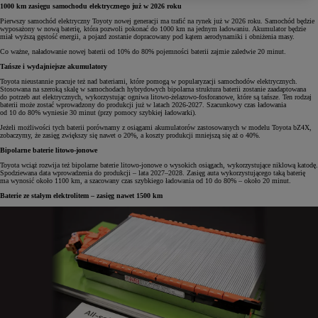
1000 km zasięgu samochodu elektrycznego już w 2026 roku
Pierwszy samochód elektryczny Toyoty nowej generacji ma trafić na rynek już w 2026 roku. Samochód będzie
wyposażony w nową baterię, która pozwoli pokonać do 1000 km na jednym ładowaniu. Akumulator będzie
miał wyższą gęstość energii, a pojazd zostanie dopracowany pod kątem aerodynamiki i obniżenia masy.
Co ważne, naładowanie nowej baterii od 10% do 80% pojemności baterii zajmie zaledwie 20 minut.
Tańsze i wydajniejsze akumulatory
Toyota nieustannie pracuje też nad bateriami, które pomogą w popularyzacji samochodów elektrycznych.
Stosowana na szeroką skalę w samochodach hybrydowych bipolarna struktura baterii zostanie zaadaptowana
do potrzeb aut elektrycznych, wykorzystując ogniwa litowo-żelazowo-fosforanowe, które są tańsze. Ten rodzaj
baterii może zostać wprowadzony do produkcji już w latach 2026-2027. Szacunkowy czas ładowania
od 10 do 80% wyniesie 30 minut (przy pomocy szybkiej ładowarki).
Jeżeli możliwości tych baterii porównamy z osiągami akumulatorów zastosowanych w modelu Toyota bZ4X,
zobaczymy, że zasięg zwiększy się nawet o 20%, a koszty produkcji mniejszą się aż o 40%.
Bipolarne baterie litowo-jonowe
Toyota wciąż rozwija też bipolarne baterie litowo-jonowe o wysokich osiągach, wykorzystujące niklową katodę.
Spodziewana data wprowadzenia do produkcji – lata 2027–2028. Zasięg auta wykorzystującego taką baterię
ma wynosić około 1100 km, a szacowany czas szybkiego ładowania od 10 do 80% – około 20 minut.
Baterie ze stałym elektrolitem – zasięg nawet 1500 km