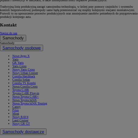
pojazdu i inwestycji w fabrykach, a także zmniejszenia ilości odpadów produkcyjnych.
Tradycyjną linię produkcyjną zastąpi samojezdna technologia, w której przy pomocy czujników i systemów
kontroli bezprzewodowej podzespoły same będą przemieszczać się między kolejnymi stacjami montażowymi.
Pozwoli to na uproszczenie procesów produkcyjnych oraz zmniejszenie zasobów potrzebnych do przygotowania
produkcji kolejnego auta.
Kontakt
Napisz do nas
Samochody
Samochody
Samochody osobowe
Nowe Aygo X
Yaris
GR Yaris
Yaris Cross
Nowy Yaris Cross
Nowy Urban Cruiser
Corolla Hatchback
Corolla Sedan
Corolla TS Kombi
Nowa Corolla Cross
Toyota C-HR
Toyota C-HR Plug-in
Nowa Toyota C-HR+
Nowa Toyota bZ4X
Nowa Toyota bZ4X Touring
Camry
Prius
Mirai
Nowy RAV4
Land Cruiser
Nowy GR GT
Samochody dostawcze