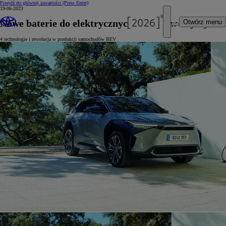
Przejdź do głównej zawartości
(Press Enter)
19-06-2023
Nowe baterie do elektrycznych pojazdów Toyoty
Otwórz menu
4 technologie i rewolucja w produkcji samochodów BEV