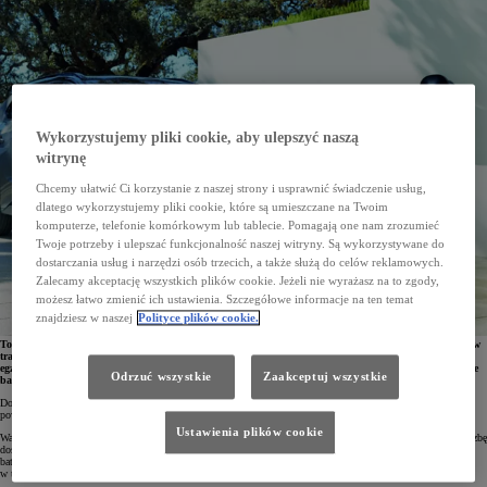
Wykorzystujemy pliki cookie, aby ulepszyć naszą
witrynę
Chcemy ułatwić Ci korzystanie z naszej strony i usprawnić świadczenie usług,
dlatego wykorzystujemy pliki cookie, które są umieszczane na Twoim
komputerze, telefonie komórkowym lub tablecie. Pomagają one nam zrozumieć
Twoje potrzeby i ulepszać funkcjonalność naszej witryny. Są wykorzystywane do
dostarczania usług i narzędzi osób trzecich, a także służą do celów reklamowych.
Zalecamy akceptację wszystkich plików cookie. Jeżeli nie wyrażasz na to zgody,
możesz łatwo zmienić ich ustawienia. Szczegółowe informacje na ten temat
znajdziesz w naszej
Polityce plików cookie.
Toyota ogłosiła najnowsze plany związane z produkcją samochodów elektrycznych oraz akumulatorów
trakcyjnych do tych aut. Do 2030 roku produkcja samochodów elektrycznych ma wynieść 3,5 mln
egzemplarzy. Na rynek będą wprowadzane nowe, globalne modele wyposażone w tańsze i wydajniejsze
Odrzuć wszystkie
Zaakceptuj wszystkie
baterie litowo-żelazowo-fosforanowe oraz bipolarne baterie litowo-jonowe z zasięgiem 1100 km.
Do 2030 roku Toyota zamierza wyprodukować 3,5 mln aut elektrycznych, z czego aż 1,7 mln samochodów
powstanie w BEV Factory, rewolucyjnej fabryce, stosującej innowacyjne procesy produkcyjne.
Ustawienia plików cookie
Ważną rolę w zwiększaniu dostępności elektryków mają odegrać baterie nowej generacji. Toyota rozszerzy liczbę
dostępnych technologii, by klienci mogli wybrać auto dostosowane do swoich potrzeb i możliwości. Gama
baterii będzie obejmować zarówno akumulatory trakcyjne do aut popularnych, jak i wysokowydajne baterie,
w tym baterie ze stałym elektrolitem.