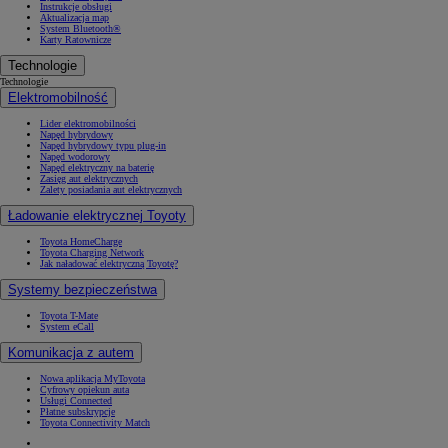
Instrukcje obsługi
Aktualizacja map
System Bluetooth®
Karty Ratownicze
Technologie
Technologie
Elektromobilność
Lider elektromobilności
Napęd hybrydowy
Napęd hybrydowy typu plug-in
Napęd wodorowy
Napęd elektryczny na baterię
Zasięg aut elektrycznych
Zalety posiadania aut elektrycznych
Ładowanie elektrycznej Toyoty
Toyota HomeCharge
Toyota Charging Network
Jak naładować elektryczną Toyotę?
Systemy bezpieczeństwa
Toyota T-Mate
System eCall
Komunikacja z autem
Nowa aplikacja MyToyota
Cyfrowy opiekun auta
Usługi Connected
Płatne subskrypcje
Toyota Connectivity Match