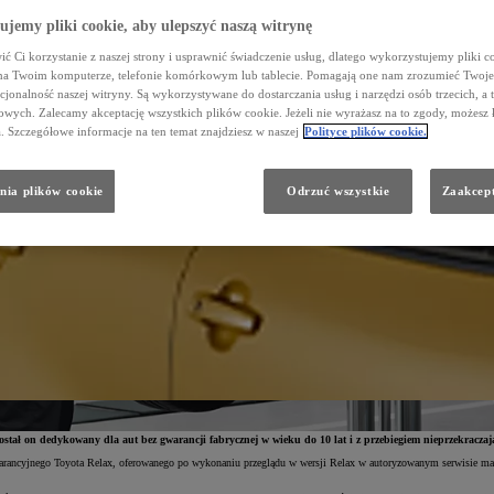
jemy pliki cookie, aby ulepszyć naszą witrynę
ć Ci korzystanie z naszej strony i usprawnić świadczenie usług, dlatego wykorzystujemy pliki co
na Twoim komputerze, telefonie komórkowym lub tablecie. Pomagają one nam zrozumieć Twoje 
cjonalność naszej witryny. Są wykorzystywane do dostarczania usług i narzędzi osób trzecich, a 
wych. Zalecamy akceptację wszystkich plików cookie. Jeżeli nie wyrażasz na to zgody, możesz 
a. Szczegółowe informacje na ten temat znajdziesz w naszej
Polityce plików cookie.
nia plików cookie
Odrzuć wszystkie
Zaakcept
ał on dedykowany dla aut bez gwarancji fabrycznej w wieku do 10 lat i z przebiegiem nieprzekraczając
ancyjnego Toyota Relax, oferowanego po wykonaniu przeglądu w wersji Relax w autoryzowanym serwisie marki.