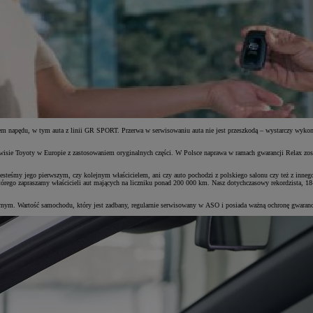
napędu, w tym auta z linii GR SPORT. Przerwa w serwisowaniu auta nie jest przeszkodą – wystarczy wykonać
ie Toyoty w Europie z zastosowaniem oryginalnych części. W Polsce naprawa w ramach gwarancji Relax zosta
teśmy jego pierwszym, czy kolejnym właścicielem, ani czy auto pochodzi z polskiego salonu czy też z innego 
rego zapraszamy właścicieli aut mających na liczniku ponad 200 000 km. Nasz dotychczasowy rekordzista, 18-
tórnym. Wartość samochodu, który jest zadbany, regularnie serwisowany w ASO i posiada ważną ochronę gwaranc