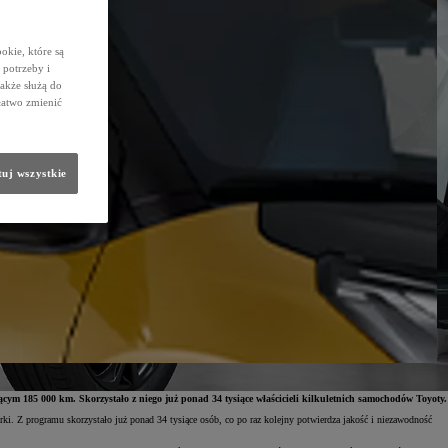
okie, które są
potrzeby i
także służą do
łatwo zmienić
uj wszystkie
ym 185 000 km. Skorzystało z niego już ponad 34 tysiące właścicieli kilkuletnich samochodów Toyoty.
 Z programu skorzystało już ponad 34 tysiące osób, co po raz kolejny potwierdza jakość i niezawodność