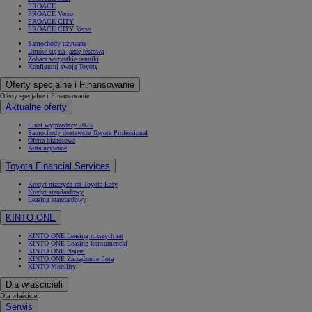
PROACE
PROACE Verso
PROACE CITY
PROACE CITY Verso
Samochody używane
Umów się na jazdę testową
Zobacz wszystkie cenniki
Konfiguruj swoją Toyotę
Oferty specjalne i Finansowanie
Oferty specjalne i Finansowanie
Aktualne oferty
Finał wyprzedaży 2025
Samochody dostawcze Toyota Professional
Oferta biznesowa
Auta używane
Toyota Financial Services
Kredyt niższych rat Toyota Easy
Kredyt standardowy
Leasing standardowy
KINTO ONE
KINTO ONE Leasing niższych rat
KINTO ONE Leasing konsumencki
KINTO ONE Najem
KINTO ONE Zarządzanie flotą
KINTO Mobility
Dla właścicieli
Dla właścicieli
Serwis