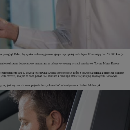
 przegląd Relax, by zyskać ochronę gwarancyjną – najczęściej na kolejne 12 miesięcy lub 15 000 km (w
nie rozliczona bezkosztowo, natomiast za usługę wykonaną w sieci serwisowej Toyota Motor Europe
europejskiego kraju. Toyota jest pewna swoich samochodów, które z łatwością osiągają przebiegi kilkuset
letni Avensis, ma już za sobą ponad 950 000 km i niedługo stanie się kolejną Toyotą z milionowym
yjną, jest wyższa niż cena pojazdu bez tych atutów” – kontynuował Robert Mularczyk.