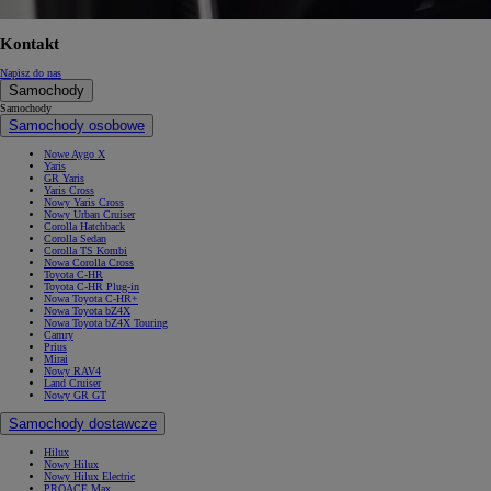
Kontakt
Napisz do nas
Samochody
Samochody
Samochody osobowe
Nowe Aygo X
Yaris
GR Yaris
Yaris Cross
Nowy Yaris Cross
Nowy Urban Cruiser
Corolla Hatchback
Corolla Sedan
Corolla TS Kombi
Nowa Corolla Cross
Toyota C-HR
Toyota C-HR Plug-in
Nowa Toyota C-HR+
Nowa Toyota bZ4X
Nowa Toyota bZ4X Touring
Camry
Prius
Mirai
Nowy RAV4
Land Cruiser
Nowy GR GT
Samochody dostawcze
Hilux
Nowy Hilux
Nowy Hilux Electric
PROACE Max