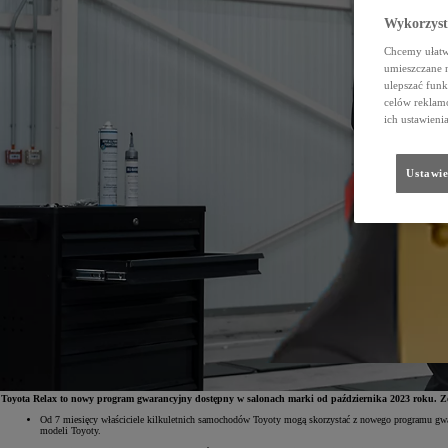
Wykorzystu
Chcemy ułatwi
umieszczane 
ulepszać funk
celów reklamo
ich ustawieni
Ustawie
Toyota Relax to nowy program gwarancyjny dostępny w salonach marki od października 2023 roku. Zost
Od 7 miesięcy właściciele kilkuletnich samochodów Toyoty mogą skorzystać z nowego programu gwar
modeli Toyoty.