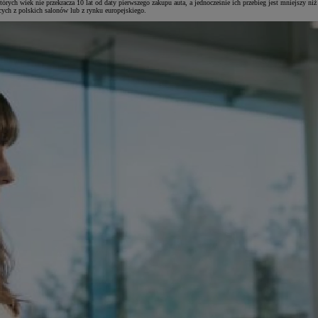
których wiek nie przekracza 10 lat od daty pierwszego zakupu auta, a jednocześnie ich przebieg jest mniejszy
ych z polskich salonów lub z rynku europejskiego.