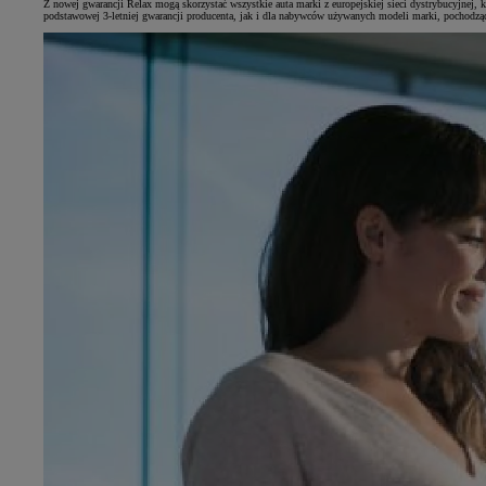
Z nowej gwarancji Relax mogą skorzystać wszystkie auta marki z europejskiej sieci dystrybucyjnej, 
podstawowej 3-letniej gwarancji producenta, jak i dla nabywców używanych modeli marki, pochodząc