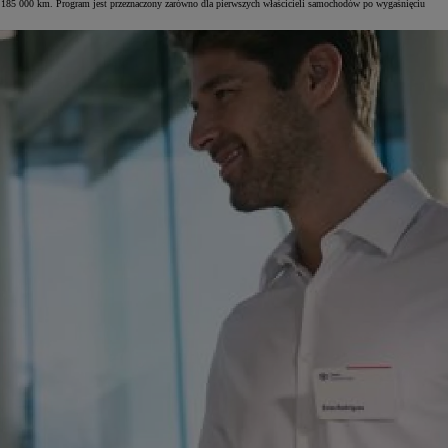
 niż 185 000 km. Program jest przeznaczony zarówno dla pierwszych właścicieli samochodów po wygaśnięciu