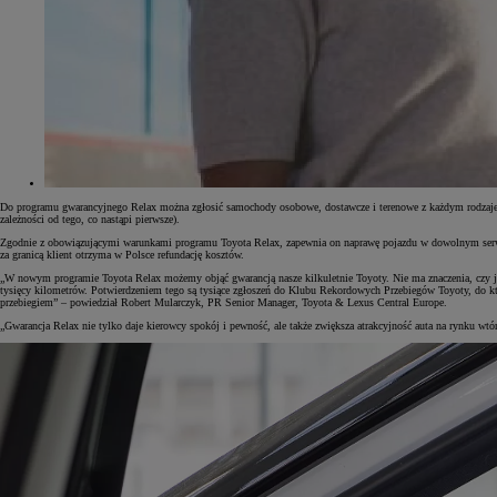
Do programu gwarancyjnego Relax można zgłosić samochody osobowe, dostawcze i terenowe z każdym rodzajem 
zależności od tego, co nastąpi pierwsze).
Zgodnie z obowiązującymi warunkami programu Toyota Relax, zapewnia on naprawę pojazdu w dowolnym serwis
za granicą klient otrzyma w Polsce refundację kosztów.
„W nowym programie Toyota Relax możemy objąć gwarancją nasze kilkuletnie Toyoty. Nie ma znaczenia, czy jes
tysięcy kilometrów. Potwierdzeniem tego są tysiące zgłoszeń do Klubu Rekordowych Przebiegów Toyoty, do któ
przebiegiem” – powiedział Robert Mularczyk, PR Senior Manager, Toyota & Lexus Central Europe.
„Gwarancja Relax nie tylko daje kierowcy spokój i pewność, ale także zwiększa atrakcyjność auta na rynku w
Od
81 900 zł
Yaris Cross
HYBRID