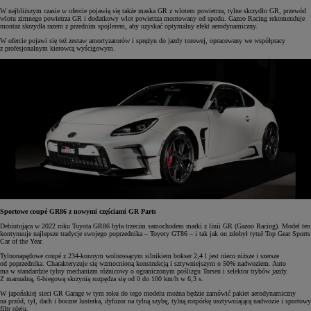
W najbliższym czasie w ofercie pojawią się także maska GR z wlotem powietrza, tylne skrzydło GR, przewód
wlotu zimnego powietrza GR i dodatkowy wlot powietrza montowany od spodu. Gazoo Racing rekomenduje
montaż skrzydła razem z przednim spojlerem, aby uzyskać optymalny efekt aerodynamiczny.
W ofercie pojawi się też zestaw amortyzatorów i sprężyn do jazdy torowej, opracowany we współpracy
z profesjonalnym kierowcą wyścigowym.
Sportowe coupé GR86 z nowymi częściami GR Parts
Debiutująca w 2022 roku Toyota GR86 była trzecim samochodem marki z linii GR (Gazoo Racing). Model ten
kontynuuje najlepsze tradycje swojego poprzednika – Toyoty GT86 – i tak jak on zdobył tytuł Top Gear Sports
Car of the Year.
Tylnonapędowe coupé z 234-konnym wolnossącym silnikiem bokser 2,4 l jest nieco niższe i szersze
od poprzednika. Charakteryzuje się wzmocnioną konstrukcją i sztywniejszym o 50% nadwoziem. Auto
ma w standardzie tylny mechanizm różnicowy o ograniczonym poślizgu Torsen i selektor trybów jazdy.
Z manualną, 6-biegową skrzynią rozpędza się od 0 do 100 km/h w 6,3 s.
W japońskiej sieci GR Garage w tym roku do tego modelu można będzie zamówić pakiet aerodynamiczny
na przód, tył, dach i boczne lusterka, dyfuzor na tylną szybę, tylną rozpórkę usztywniającą nadwozie i sportowy
filtr oleju.