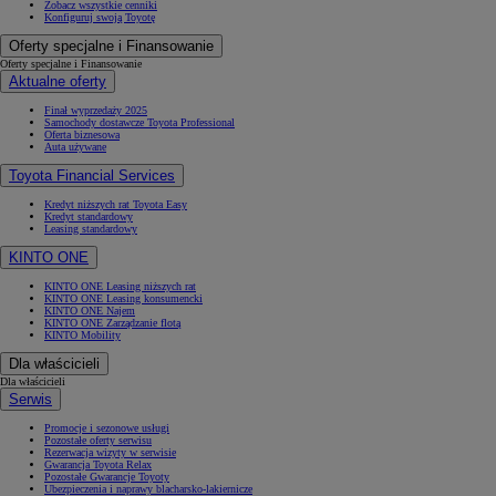
Zobacz wszystkie cenniki
Konfiguruj swoją Toyotę
Oferty specjalne i Finansowanie
Oferty specjalne i Finansowanie
Aktualne oferty
Finał wyprzedaży 2025
Samochody dostawcze Toyota Professional
Oferta biznesowa
Auta używane
Toyota Financial Services
Kredyt niższych rat Toyota Easy
Kredyt standardowy
Leasing standardowy
KINTO ONE
KINTO ONE Leasing niższych rat
KINTO ONE Leasing konsumencki
KINTO ONE Najem
KINTO ONE Zarządzanie flotą
KINTO Mobility
Dla właścicieli
Dla właścicieli
Serwis
Promocje i sezonowe usługi
Pozostałe oferty serwisu
Rezerwacja wizyty w serwisie
Gwarancja Toyota Relax
Pozostałe Gwarancje Toyoty
Ubezpieczenia i naprawy blacharsko-lakiernicze