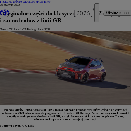
Przejdź do głównej zawartości
(Press Enter)
20 stycznia 2023
Oryginalne części do klasycznych modeli Toyoty
Otwórz menu
i samochodów z linii GR
Toyota GR Parts i GR Heritage Parts 2023
Podczas targów Tokyo Auto Salon 2023 Toyota pokazała komponenty, które wejdą do dystrybucji
w Japonii w 2023 roku w ramach programów GR Parts i GR Heritage Parts. Pierwszy z nich powstał
z myślą o tuningu samochodów z linii GR, drugi obejmuje części do klasycznych aut Toyoty,
odtworzone i wprowadzone do seryjnej produkcji.
Sportowa Toyota GR Yaris