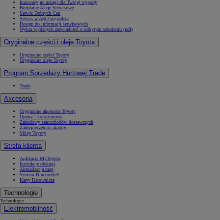
Innowacyjne usługi dla Twojej wygody
Bezpłatne Akcje Serwisowe
Serwis Dobrych Cen
Serwis w ASO się opłaca
Dostęp do informacji serwisowych
Wykaz wydanych zaświadczeń o odbytym szkoleniu (pdf)
Oryginalne części i oleje Toyota
Oryginalne części Toyoty
Oryginalne oleje Toyoty
Program Sprzedaży Hurtowej Trade
Trade
Akcesoria
Oryginalne akcesoria Toyoty
Opony i koła zimowe
Zabudowy samochodów dostawczych
Zabezpieczenia i alarmy
Sklep Toyoty
Strefa klienta
Aplikacja MyToyota
Instrukcje obsługi
Aktualizacja map
System Bluetooth®
Karty Ratownicze
Technologie
Technologie
Elektromobilność