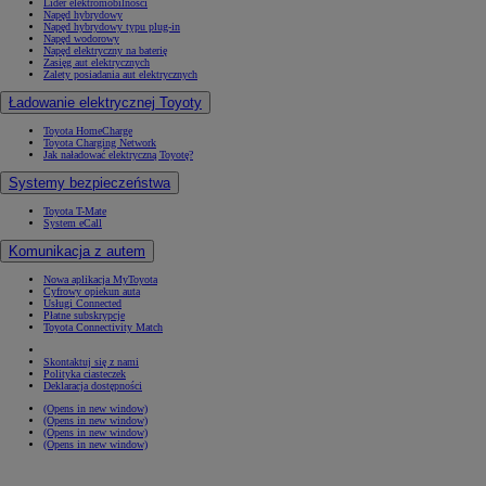
Lider elektromobilności
Napęd hybrydowy
Napęd hybrydowy typu plug-in
Napęd wodorowy
Napęd elektryczny na baterię
Zasięg aut elektrycznych
Zalety posiadania aut elektrycznych
Ładowanie elektrycznej Toyoty
Toyota HomeCharge
Toyota Charging Network
Jak naładować elektryczną Toyotę?
Systemy bezpieczeństwa
Toyota T-Mate
System eCall
Komunikacja z autem
Nowa aplikacja MyToyota
Cyfrowy opiekun auta
Usługi Connected
Płatne subskrypcje
Toyota Connectivity Match
Skontaktuj się z nami
Polityka ciasteczek
Deklaracja dostępności
(Opens in new window)
(Opens in new window)
(Opens in new window)
(Opens in new window)