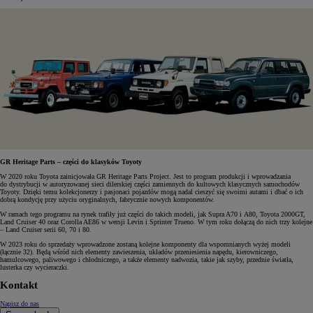
GR Heritage Parts – części do klasyków Toyoty
W 2020 roku Toyota zainicjowała GR Heritage Parts Project. Jest to program produkcji i wprowadzania
do dystrybucji w autoryzowanej sieci dilerskiej części zamiennych do kultowych klasycznych samochodów
Toyoty. Dzięki temu kolekcjonerzy i pasjonaci pojazdów mogą nadal cieszyć się swoimi autami i dbać o ich
dobrą kondycję przy użyciu oryginalnych, fabrycznie nowych komponentów.
W ramach tego programu na rynek trafiły już części do takich modeli, jak Supra A70 i A80, Toyota 2000GT,
Land Cruiser 40 oraz Corolla AE86 w wersji Levin i Sprinter Trueno. W tym roku dołączą do nich trzy kolejne
– Land Cruiser serii 60, 70 i 80.
W 2023 roku do sprzedaży wprowadzone zostaną kolejne komponenty dla wspomnianych wyżej modeli
(łącznie 32). Będą wśród nich elementy zawieszenia, układów przeniesienia napędu, kierowniczego,
hamulcowego, paliwowego i chłodniczego, a także elementy nadwozia, takie jak szyby, przednie światła,
lusterka czy wycieraczki.
Kontakt
Napisz do nas