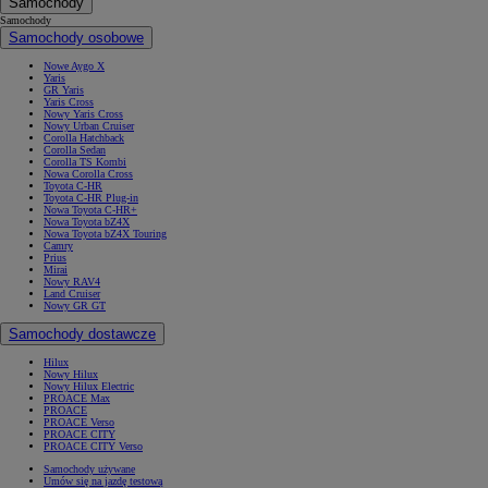
Samochody
Samochody
Samochody osobowe
Nowe Aygo X
Yaris
GR Yaris
Yaris Cross
Nowy Yaris Cross
Nowy Urban Cruiser
Corolla Hatchback
Corolla Sedan
Corolla TS Kombi
Nowa Corolla Cross
Toyota C-HR
Toyota C-HR Plug-in
Nowa Toyota C-HR+
Nowa Toyota bZ4X
Nowa Toyota bZ4X Touring
Camry
Prius
Mirai
Nowy RAV4
Land Cruiser
Nowy GR GT
Samochody dostawcze
Hilux
Nowy Hilux
Nowy Hilux Electric
PROACE Max
PROACE
PROACE Verso
PROACE CITY
PROACE CITY Verso
Samochody używane
Umów się na jazdę testową