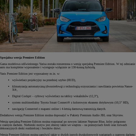
Specjalna wersja Premiere Edition
Gama modelowa odświeżonego Yarisa została rozszerzona o wersję specjalną Premiere Edition. W tej odmianie
auto ma kompletne wyposażenie i występuje wyłącznie ze 130-konną hybrydą.
Yaris Premiere Edition jest wyposażony m.in. w:
wyświetlacz projekcyjny na przedniej szybie (HUD),
klimatyzację automatyczną (dwustrefową) z technologią oczyszczania i nawilżania powietrza Nanoe-
X®,
Digital Cockpit – cyfrowy wyświetlacz na tablicy wskaźników (12,3"),
system multimedialny Toyota Smart Connect® z kolorowym ekranem dotykowym (10,5" HD),
nawigację Connected z mapami online i 4-letnią darmową transmisją danych.
Dodatkowo wersję Premiere Edition można doposażyć w Pakiety Premium Audio JBL oraz Skyview.
Wersję specjalną Premiere Edition można rozpoznać po nowym lakierze Neptune Blue, który połączono
z czarnym dachem. Niebieski motyw jest obecny także we wnętrzu – na przeszyciach foteli oraz listwach
dekoracyjnych deski rozdzielczej i boczków drzwi.
Wersję Premiere Edition można zamówić także w dwóch innych dwukolorowych wariantach z czarnym dachem