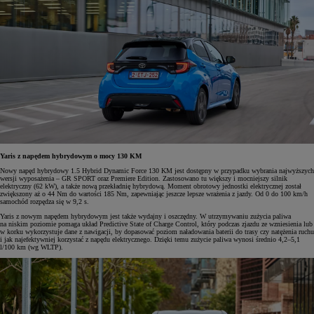
Yaris z napędem hybrydowym o mocy 130 KM
Nowy napęd hybrydowy 1.5 Hybrid Dynamic Force 130 KM jest dostępny w przypadku wybrania najwyższych
wersji wyposażenia – GR SPORT oraz Premiere Edition. Zastosowano tu większy i mocniejszy silnik
elektryczny (62 kW), a także nową przekładnię hybrydową. Moment obrotowy jednostki elektrycznej został
zwiększony aż o 44 Nm do wartości 185 Nm, zapewniając jeszcze lepsze wrażenia z jazdy. Od 0 do 100 km/h
samochód rozpędza się w 9,2 s.
Yaris z nowym napędem hybrydowym jest także wydajny i oszczędny. W utrzymywaniu zużycia paliwa
na niskim poziomie pomaga układ Predictive State of Charge Control, który podczas zjazdu ze wzniesienia lub
w korku wykorzystuje dane z nawigacji, by dopasować poziom naładowania baterii do trasy czy natężenia ruchu
i jak najefektywniej korzystać z napędu elektrycznego. Dzięki temu zużycie paliwa wynosi średnio 4,2–5,1
l/100 km (wg WLTP).