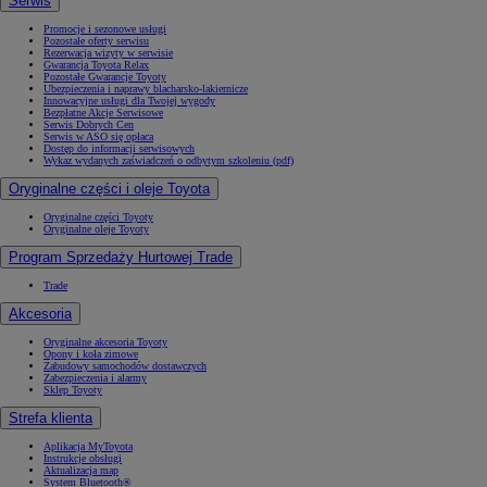
Serwis
Promocje i sezonowe usługi
Pozostałe oferty serwisu
Rezerwacja wizyty w serwisie
Gwarancja Toyota Relax
Pozostałe Gwarancje Toyoty
Ubezpieczenia i naprawy blacharsko-lakiernicze
Innowacyjne usługi dla Twojej wygody
Bezpłatne Akcje Serwisowe
Serwis Dobrych Cen
Serwis w ASO się opłaca
Dostęp do informacji serwisowych
Wykaz wydanych zaświadczeń o odbytym szkoleniu (pdf)
Oryginalne części i oleje Toyota
Oryginalne części Toyoty
Oryginalne oleje Toyoty
Program Sprzedaży Hurtowej Trade
Trade
Akcesoria
Oryginalne akcesoria Toyoty
Opony i koła zimowe
Zabudowy samochodów dostawczych
Zabezpieczenia i alarmy
Sklep Toyoty
Strefa klienta
Aplikacja MyToyota
Instrukcje obsługi
Aktualizacja map
System Bluetooth®