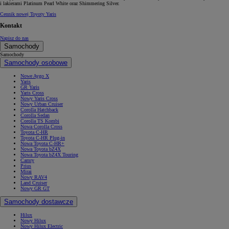
i lakierami Platinum Pearl White oraz Shimmering Silver.
Cennik nowej Toyoty Yaris
Kontakt
Napisz do nas
Samochody
Samochody
Samochody osobowe
Nowe Aygo X
Yaris
GR Yaris
Yaris Cross
Nowy Yaris Cross
Nowy Urban Cruiser
Corolla Hatchback
Corolla Sedan
Corolla TS Kombi
Nowa Corolla Cross
Toyota C-HR
Toyota C-HR Plug-in
Nowa Toyota C-HR+
Nowa Toyota bZ4X
Nowa Toyota bZ4X Touring
Camry
Prius
Mirai
Nowy RAV4
Land Cruiser
Nowy GR GT
Samochody dostawcze
Hilux
Nowy Hilux
Nowy Hilux Electric