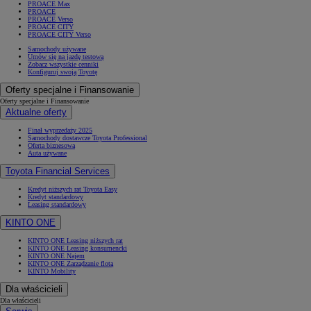
PROACE Max
PROACE
PROACE Verso
PROACE CITY
PROACE CITY Verso
Samochody używane
Umów się na jazdę testową
Zobacz wszystkie cenniki
Konfiguruj swoją Toyotę
Oferty specjalne i Finansowanie
Oferty specjalne i Finansowanie
Aktualne oferty
Finał wyprzedaży 2025
Samochody dostawcze Toyota Professional
Oferta biznesowa
Auta używane
Toyota Financial Services
Kredyt niższych rat Toyota Easy
Kredyt standardowy
Leasing standardowy
KINTO ONE
KINTO ONE Leasing niższych rat
KINTO ONE Leasing konsumencki
KINTO ONE Najem
KINTO ONE Zarządzanie flotą
KINTO Mobility
Dla właścicieli
Dla właścicieli