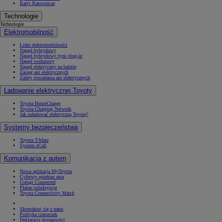
Karty Ratownicze
Technologie
Technologie
Elektromobilność
Lider elektromobilności
Napęd hybrydowy
Napęd hybrydowy typu plug-in
Napęd wodorowy
Napęd elektryczny na baterię
Zasięg aut elektrycznych
Zalety posiadania aut elektrycznych
Ładowanie elektrycznej Toyoty
Toyota HomeCharge
Toyota Charging Network
Jak naładować elektryczną Toyotę?
Systemy bezpieczeństwa
Toyota T-Mate
System eCall
Komunikacja z autem
Nowa aplikacja MyToyota
Cyfrowy opiekun auta
Usługi Connected
Płatne subskrypcje
Toyota Connectivity Match
Skontaktuj się z nami
Polityka ciasteczek
Deklaracja dostępności