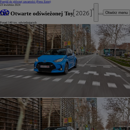
Przejdź do głównej zawartości
(Press Enter)
23 kwietnia 2024
Dni Otwarte odświeżonej Toyoty Yaris
Otwórz menu
Ponad 140 tys. odwiedzających