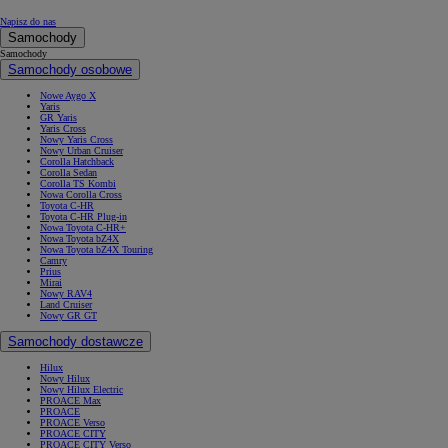
Napisz do nas
Samochody
Samochody
Samochody osobowe
Nowe Aygo X
Yaris
GR Yaris
Yaris Cross
Nowy Yaris Cross
Nowy Urban Cruiser
Corolla Hatchback
Corolla Sedan
Corolla TS Kombi
Nowa Corolla Cross
Toyota C-HR
Toyota C-HR Plug-in
Nowa Toyota C-HR+
Nowa Toyota bZ4X
Nowa Toyota bZ4X Touring
Camry
Prius
Mirai
Nowy RAV4
Land Cruiser
Nowy GR GT
Samochody dostawcze
Hilux
Nowy Hilux
Nowy Hilux Electric
PROACE Max
PROACE
PROACE Verso
PROACE CITY
PROACE CITY Verso