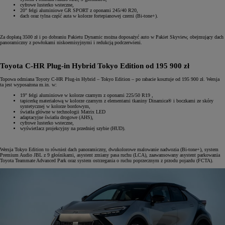
cyfrowe lusterko wsteczne,
20" felgi aluminiowe GR SPORT z oponami 245/40 R20,
dach oraz tylna część auta w kolorze fortepianowej czerni (Bi-tone+).
Za dopłatą 3500 zł i po dobraniu Pakietu Dynamic można doposażyć auto w Pakiet Skyview, obejmujący dach
panoramiczny z powłokami niskoemisyjnymi i redukcją podczerwieni.
Toyota C-HR Plug-in Hybrid Tokyo Edition od 195 900 zł
Topowa odmiana Toyoty C-HR Plug-in Hybrid – Tokyo Edition – po rabacie kosztuje od 195 900 zł. Wersja
ta jest wyposażona m.in. w:
19" felgi aluminiowe w kolorze czarnym z oponami 225/50 R19 ,
tapicerkę materiałową w kolorze czarnym z elementami tkaniny Dinamica® i boczkami ze skóry
syntetycznej w kolorze bordowym,
światła główne w technologii Matrix LED
adaptacyjne światła drogowe (AHS),
cyfrowe lusterko wsteczne,
wyświetlacz projekcyjny na przedniej szybie (HUD).
Wersja Tokyo Edition to również dach panoramiczny, dwukolorowe malowanie nadwozia (Bi-tone+), system
Premium Audio JBL z 9 głośnikami, asystent zmiany pasa ruchu (LCA), zaawansowany asystent parkowania
Toyota Teammate Advanced Park oraz system ostrzegania o ruchu poprzecznym z przodu pojazdu (FCTA).