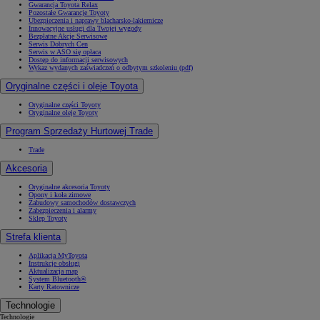
Gwarancja Toyota Relax
Pozostałe Gwarancje Toyoty
Ubezpieczenia i naprawy blacharsko-lakiernicze
Innowacyjne usługi dla Twojej wygody
Bezpłatne Akcje Serwisowe
Serwis Dobrych Cen
Serwis w ASO się opłaca
Dostęp do informacji serwisowych
Wykaz wydanych zaświadczeń o odbytym szkoleniu (pdf)
Oryginalne części i oleje Toyota
Oryginalne części Toyoty
Oryginalne oleje Toyoty
Program Sprzedaży Hurtowej Trade
Trade
Akcesoria
Oryginalne akcesoria Toyoty
Opony i koła zimowe
Zabudowy samochodów dostawczych
Zabezpieczenia i alarmy
Sklep Toyoty
Strefa klienta
Aplikacja MyToyota
Instrukcje obsługi
Aktualizacja map
System Bluetooth®
Karty Ratownicze
Technologie
Technologie