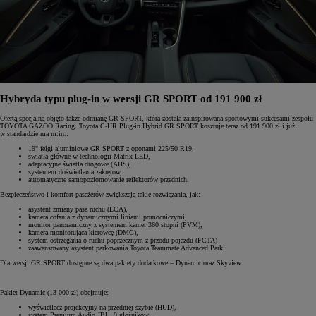
Hybryda typu plug-in w wersji GR SPORT od 191 900 zł
Ofertą specjalną objęto także odmianę GR SPORT, która została zainspirowana sportowymi sukcesami zespołu
TOYOTA GAZOO Racing. Toyota C-HR Plug-in Hybrid GR SPORT kosztuje teraz od 191 900 zł i już
w standardzie ma m.in.:
19" felgi aluminiowe GR SPORT z oponami 225/50 R19,
światła główne w technologii Matrix LED,
adaptacyjne światła drogowe (AHS),
systemem doświetlania zakrętów,
automatyczne samopoziomowanie reflektorów przednich.
Bezpieczeństwo i komfort pasażerów zwiększają takie rozwiązania, jak:
asystent zmiany pasa ruchu (LCA),
kamera cofania z dynamicznymi liniami pomocniczymi,
monitor panoramiczny z systemem kamer 360 stopni (PVM),
kamera monitorująca kierowcę (DMC),
system ostrzegania o ruchu poprzecznym z przodu pojazdu (FCTA)
zaawansowany asystent parkowania Toyota Teammate Advanced Park.
Dla wersji GR SPORT dostępne są dwa pakiety dodatkowe – Dynamic oraz Skyview.
Pakiet Dynamic (13 000 zł) obejmuje:
wyświetlacz projekcyjny na przedniej szybie (HUD),
system Premium Audio JBL, 9 głośników,