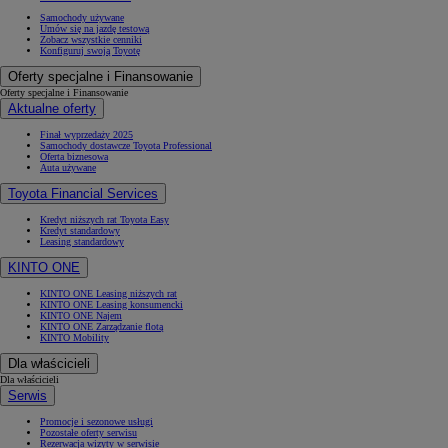
Samochody używane
Umów się na jazdę testową
Zobacz wszystkie cenniki
Konfiguruj swoją Toyotę
Oferty specjalne i Finansowanie
Oferty specjalne i Finansowanie
Aktualne oferty
Finał wyprzedaży 2025
Samochody dostawcze Toyota Professional
Oferta biznesowa
Auta używane
Toyota Financial Services
Kredyt niższych rat Toyota Easy
Kredyt standardowy
Leasing standardowy
KINTO ONE
KINTO ONE Leasing niższych rat
KINTO ONE Leasing konsumencki
KINTO ONE Najem
KINTO ONE Zarządzanie flotą
KINTO Mobility
Dla właścicieli
Dla właścicieli
Serwis
Promocje i sezonowe usługi
Pozostałe oferty serwisu
Rezerwacja wizyty w serwisie