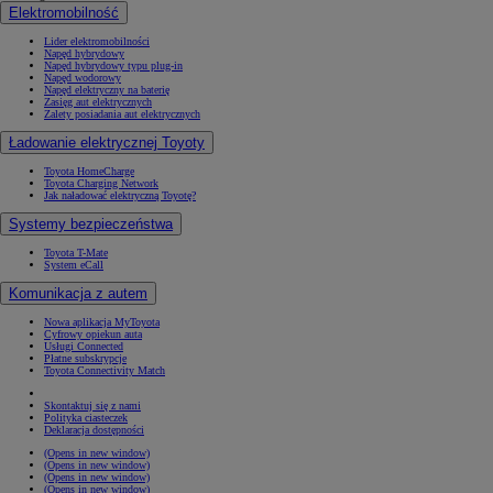
Elektromobilność
Lider elektromobilności
Napęd hybrydowy
Napęd hybrydowy typu plug-in
Napęd wodorowy
Napęd elektryczny na baterię
Zasięg aut elektrycznych
Zalety posiadania aut elektrycznych
Ładowanie elektrycznej Toyoty
Toyota HomeCharge
Toyota Charging Network
Jak naładować elektryczną Toyotę?
Systemy bezpieczeństwa
Toyota T-Mate
System eCall
Komunikacja z autem
Nowa aplikacja MyToyota
Cyfrowy opiekun auta
Usługi Connected
Płatne subskrypcje
Toyota Connectivity Match
Skontaktuj się z nami
Polityka ciasteczek
Deklaracja dostępności
(Opens in new window)
(Opens in new window)
(Opens in new window)
(Opens in new window)