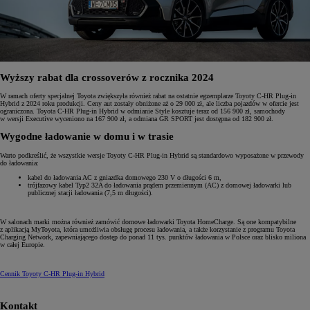
Wyższy rabat dla crossoverów z rocznika 2024
W ramach oferty specjalnej Toyota zwiększyła również rabat na ostatnie egzemplarze Toyoty C-HR Plug-in
Hybrid z 2024 roku produkcji. Ceny aut zostały obniżone aż o 29 000 zł, ale liczba pojazdów w ofercie jest
ograniczona. Toyota C-HR Plug-in Hybrid w odmianie Style kosztuje teraz od 156 900 zł, samochody
w wersji Executive wyceniono na 167 900 zł, a odmiana GR SPORT jest dostępna od 182 900 zł.
Wygodne ładowanie w domu i w trasie
Warto podkreślić, że wszystkie wersje Toyoty C-HR Plug-in Hybrid są standardowo wyposażone w przewody
do ładowania:
kabel do ładowania AC z gniazdka domowego 230 V o długości 6 m,
trójfazowy kabel Typ2 32A do ładowania prądem przemiennym (AC) z domowej ładowarki lub
publicznej stacji ładowania (7,5 m długości).
W salonach marki można również zamówić domowe ładowarki Toyota HomeCharge. Są one kompatybilne
z aplikacją MyToyota, która umożliwia obsługę procesu ładowania, a także korzystanie z programu Toyota
Charging Network, zapewniającego dostęp do ponad 11 tys. punktów ładowania w Polsce oraz blisko miliona
w całej Europie.
Cennik Toyoty C-HR Plug-in Hybrid
Kontakt