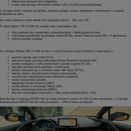
elektrycznie unoszone drzwi bagażnika,
system nastrojowego oświetlenia diodami LED z możliwością personalizacji.
Z zewnątrz model wyróżnia się dachem, przednim grillem i tylnym zderzakiem wykończonymi w kolorze
fortepianowej czerni.
Do wersji Executive można dobrać dwa opcjonalne pakiety – Tech oraz VIP.
W skład Pakietu VIP (13 000 zł) wchodzi takie wyposażenie, jak:
dach panoramiczny z powłokami niskoemisyjnymi i redukcją podczerwieni,
wyświetlacz projekcyjny na przedniej szybie (HUD), system Premium Audio JBL z 9 głośnikami,
cyfrowe lusterko wsteczne.
Po wybraniu Pakietu VIP (13 000 zł) auto w wersji Executive zostaje dodatkowo wyposażone w:
asystenta zmiany pasa ruchu (LCA)
zaawansowanego asystenta parkowania Toyota Teammate Advanced Park,
system ostrzegania o ruchu poprzecznym z przodu pojazdu (FCTA),
tapicerkę skórzaną (skóra naturalna i syntetyczna),
monitor panoramiczny z systemem kamer 360 stopni (PVM),
kamerę cofania z dynamicznymi liniami pomocniczymi,
automatyczne samopoziomowanie reflektorów przednich,
system doświetlania zakrętów,
adaptacyjne światła drogowe (AHS),
światła główne w technologii Matrix LED,
kamerę monitorującą kierowcę (DMC),
aktywne wspomaganie kierownicy w razie ryzyka zderzenia (ESA + AS).
Rata dla firm w Leasingu KINTO One za wersję Executive wynosi od 1519 zł netto miesięcznie, w Leasingu
Konsumenckim KINTO One dla osób prywatnych – 1869 zł brutto miesięcznie.