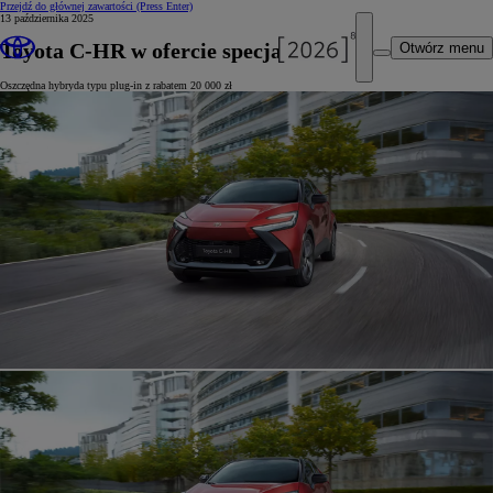
Przejdź do głównej zawartości
(Press Enter)
13 października 2025
Toyota C-HR w ofercie specjalnej
Otwórz menu
Oszczędna hybryda typu plug-in z rabatem 20 000 zł