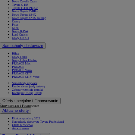
Nowa Corolla Cross
Toyota C-HR
Toyota C-HR Plug-in
Nowa Toyota C-HR+
Nowa Toyota bZ4X
Nowa Toyota bZ4X Touring
Camry
Prius
Mirai
Nowy RAV4
Land Cruiser
Nowy GR GT
Samochody dostawcze
Hilux
Nowy Hilux
Nowy Hilux Electric
PROACE Max
PROACE
PROACE Verso
PROACE CITY
PROACE CITY Verso
Samochody używane
Umów się na jazdę testową
Zobacz wszystkie cenniki
Konfiguruj swoją Toyotę
Oferty specjalne i Finansowanie
Oferty specjalne i Finansowanie
Aktualne oferty
Finał wyprzedaży 2025
Samochody dostawcze Toyota Professional
Oferta biznesowa
Auta używane