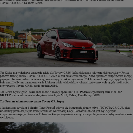
TOYOTA GR CUP na Torze Kielce.
Tor Kielce ma wyjątkowe znaczenie także dla Toyoty GR86, która dokładnie rok temu debiutowała w Polsce
podczas trzeciej rundy TOYOTA GR CUP 2022 w roli auta technicznego. Nowe sportowe coupé zwraca uwagę
pięknymi liniami nadwozia, a mocny, wolnossący silnik o pojemności 2,4 litra oraz klasyczny napęd na tylne
koła umożliwiły mu zaprezentowanie kibicom wielu widowiskowych poślizgów przywołujących możliwości
pierwowzoru Toyoty GR86, czyli modelu AE86.
Tor Kielce będzie gościł także inne modele Toyoty spoza linii GR. Podczas tegorocznej serii TOYOTA
GR CUP nie zabraknie wielu klasyków, takich jak MR2, Celica, Corolla czy GT86.
Tor Poznań zdominowany przez Toyotę GR Suprę
1 kwietnia na szybkim i długim Torze Poznań odbyła się inauguracja drugiej edycji TOYOTA GR CUP, skąd
zawodnicy przeniosą się na resztę sezonu do Miedzianej Góry. Poznański obiekt jest największym
i najnowocześniejszym torem w Polsce, na którym organizowane są liczne profesjonalne międzynarodowe serie
wyścigowe.