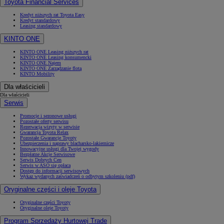
Toyota Financial Services
Kredyt niższych rat Toyota Easy
Kredyt standardowy
Leasing standardowy
KINTO ONE
KINTO ONE Leasing niższych rat
KINTO ONE Leasing konsumencki
KINTO ONE Najem
KINTO ONE Zarządzanie flotą
KINTO Mobility
Dla właścicieli
Dla właścicieli
Serwis
Promocje i sezonowe usługi
Pozostałe oferty serwisu
Rezerwacja wizyty w serwisie
Gwarancja Toyota Relax
Pozostałe Gwarancje Toyoty
Ubezpieczenia i naprawy blacharsko-lakiernicze
Innowacyjne usługi dla Twojej wygody
Bezpłatne Akcje Serwisowe
Serwis Dobrych Cen
Serwis w ASO się opłaca
Dostęp do informacji serwisowych
Wykaz wydanych zaświadczeń o odbytym szkoleniu (pdf)
Oryginalne części i oleje Toyota
Oryginalne części Toyoty
Oryginalne oleje Toyoty
Program Sprzedaży Hurtowej Trade