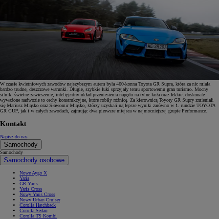
W czasie kwietniowych zawodów najszybszym autem była 460-konna Toyota GR Supra, która za nic miała
bardzo trudne, deszczowe warunki. Długie, szybkie łuki sprzyjały temu sportowemu gran turismo. Mocny
silnik, świetne zawieszenie, inteligentny układ przeniesienia napędu na tylne koła oraz lekkie, doskonale
wyważone nadwozie to cechy konstrukcyjne, które robiły różnicę. Za kierownicą Toyoty GR Supry zmieniali
się Mariusz Miąsko oraz Sławomir Miąsko, którzy uzyskali najlepsze wyniki zarówno w 1. rundzie TOYOTA
GR CUP, jak i w całych zawodach, zajmując dwa pierwsze miejsca w najmocniejszej grupie Performance.
Kontakt
Napisz do nas
Samochody
Samochody
Samochody osobowe
Nowe Aygo X
Yaris
GR Yaris
Yaris Cross
Nowy Yaris Cross
Nowy Urban Cruiser
Corolla Hatchback
Corolla Sedan
Corolla TS Kombi