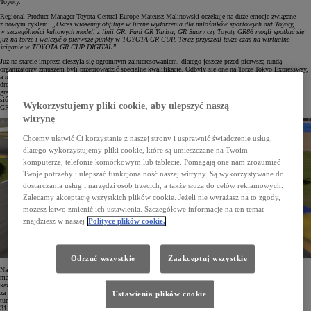
Toyoty.
Regional Product Manager Toyota Central Europe Mateusz Malinowski oczekuje na duże emocje związane
z nowym cyklem:
„Okres wiosenny obfituje w liczne wydarzenia dla miłośników sportowych aut Toyoty,
w szczególności kultowych modeli z linii GR. Fani GR Yarisa, GR Supry czy Toyoty GR86 mogli spotkać się
już na torze i walczyć o pierwsze punkty w TOYOTA GR CUP. Teraz przyszedł także czas na wirtualne
ściganie w TOYOTA GR CUP DIGITAL”.
Już na starcie impreza cieszyła się ogromnym zainteresowaniem, dlatego jeszcze przed pierwszą rundą
organizatorzy zmuszeni byli przeprowadzić specjalne kwalifikacje. Odbyły się one na Torze Tokyo Expressway,
a modelem, który wybrano do tego celu, była stworzona do wyścigowej jazdy Toyota GR Supra w seryjnej,
drogowej specyfikacji. Auto było dość wymagające dla nowych zawodników, jednak bardziej doświadczeni
gracze poradzili sobie z tym zadaniem doskonale. Po wielu emocjonujących rundach wyłoniono finałową
siódemkę zespołów, które 20 i 21 kwietnia rozpoczęły walkę o zwycięstwo w pierwszym sezonie TOYOTA
Wykorzystujemy pliki cookie, aby ulepszyć naszą
GR CUP DIGITAL.
witrynę
Chcemy ułatwić Ci korzystanie z naszej strony i usprawnić świadczenie usług,
dlatego wykorzystujemy pliki cookie, które są umieszczane na Twoim
komputerze, telefonie komórkowym lub tablecie. Pomagają one nam zrozumieć
Twoje potrzeby i ulepszać funkcjonalność naszej witryny. Są wykorzystywane do
dostarczania usług i narzędzi osób trzecich, a także służą do celów reklamowych.
Zalecamy akceptację wszystkich plików cookie. Jeżeli nie wyrażasz na to zgody,
możesz łatwo zmienić ich ustawienia. Szczegółowe informacje na ten temat
znajdziesz w naszej
Polityce plików cookie.
Odrzuć wszystkie
Zaakceptuj wszystkie
Na pierwszą rundę sezonu wybrano wirtualną wersję toru Road Atlanta ze Stanów Zjednoczonych, który
ma długość 4088 m i wyróżnia się aż 12 zakrętami z wyjątkowo dużymi zmianami poziomów. Kapitanowie
każdego z zespołów wyznaczyli do wyścigu kierowców podzielonych na 4 dywizje. Wszyscy oni walczyli
za kierownicą Toyoty GR Supry Race Car w wyścigowej specyfikacji GT4. Niemal 400-konna,
Ustawienia plików cookie
turbodoładowana 6-cylindrowa rzędowa jednostka napędowa pod maską modelu dostarczyła na dystansie
31 okrążeń wielkich emocji zarówno kierowcom, jak i kibicom obserwującym zawody podczas transmisji