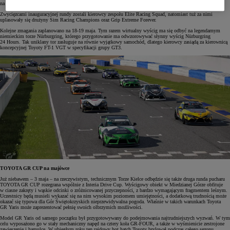
na żywo.
Zwycięzcami inauguracyjnej rundy zostali kierowcy zespołu Elite Racing Squad, natomiast tuż za nimi
uplasowały się drużyny Sim Racing Champions oraz Grip Extreme Forever.
Kolejne zmagania zaplanowano na 18-19 maja. Tym razem wirtualny wyścig ma się odbyć na legendarnym
niemieckim torze Nürburgring, którego przygotowanie ma odwzorowywać słynny wyścig Nürburgring
24 Hours. Tak uniklany tor zasługuje na równie wyjątkowy samochód, dlatego kierowcy zasiądą za kierownicą
koncepcyjnej Toyoty FT-1 VGT w specyfikacji grupy GT3.
TOYOTA GR CUP na majówce
Już niebawem – 3 maja – na rzeczywistym, technicznym Torze Kielce odbędzie się także druga runda pucharu
TOYOTA GR CUP rozegrana wspólnie z Interia Drive Cup. Wyścigowy obiekt w Miedzianej Górze obfituje
w ciasne zakręty i wąskie odcinki o zróżnicowanej przyczepności, z bardzo wymagającym fragmentem leśnym.
Uczestnicy będą musieli wykazać się na nim wysokim poziomem umiejętności, a dodatkową trudnością może
okazać się typowa dla Gór Świętokrzyskich nieprzewidywalna pogoda. Właśnie w takich warunkach Toyota
GR Yaris może zaprezentować pełnię swoich olbrzymich możliwości.
Model GR Yaris od samego początku był przygotowywany do podejmowania najtrudniejszych wyzwań. W tym
celu wyposażono go w stały mechaniczny napęd na cztery koła GR-FOUR, a także w wyśmienicie zestrojone
zawieszenie i hamulce. W ubiegłym roku ten rajdowy hot hatch Toyoty brylował podczas całego sezonu