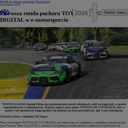
Przejdź do głównej zawartości
(Press Enter)
26 kwietnia 2023
Pierwsza runda pucharu TOYOTA GR CUP
Otwórz menu
DIGITAL w e-motorsporcie
TOYOTA GAZOO Racing Polska jest patronem pierwszych oficjalnych cykli wyścigowych w sporcie
samochodowym i e-motorsporcie. Podczas imprez spod znaku TOYOTA GR CUP DIGITAL fani e-
sportu i aut sportowych mogą spotkać się zarówno na torze prawdziwym, jak i tym wirtualnym.
Otwarcie sezonu z modelem GR Supra
Nowa seria imprez TOYOTA GR CUP DIGITAL jest realizowana we współpracy z popularną e-sportową ligą
Gran Turismo Team Cup (GTTC) i umożliwia rywalizację za kierownicami wyjątkowych sportowych aut