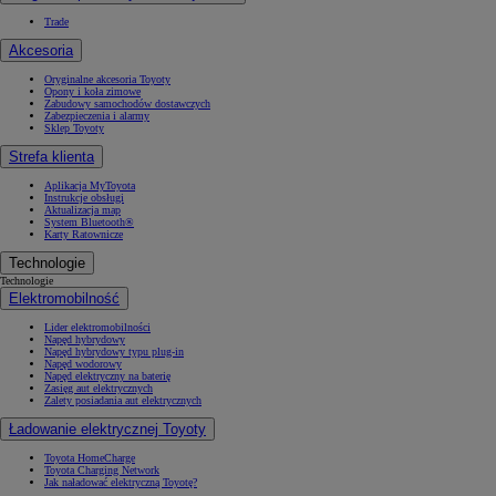
Trade
Akcesoria
Oryginalne akcesoria Toyoty
Opony i koła zimowe
Zabudowy samochodów dostawczych
Zabezpieczenia i alarmy
Sklep Toyoty
Strefa klienta
Aplikacja MyToyota
Instrukcje obsługi
Aktualizacja map
System Bluetooth®
Karty Ratownicze
Technologie
Technologie
Elektromobilność
Lider elektromobilności
Napęd hybrydowy
Napęd hybrydowy typu plug-in
Napęd wodorowy
Napęd elektryczny na baterię
Zasięg aut elektrycznych
Zalety posiadania aut elektrycznych
Ładowanie elektrycznej Toyoty
Toyota HomeCharge
Toyota Charging Network
Jak naładować elektryczną Toyotę?