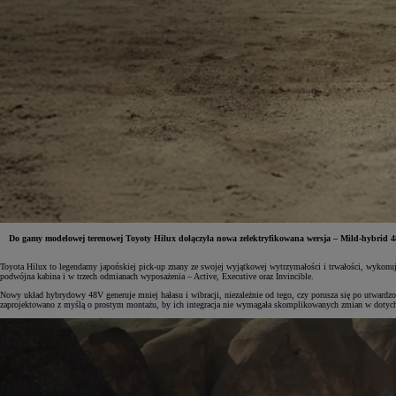
Do gamy modelowej terenowej Toyoty Hilux dołączyła nowa zelektryfikowana wersja – Mild-hybrid 48V.
Toyota Hilux to legendarny japońskiej pick-up znany ze swojej wyjątkowej wytrzymałości i trwałości, wykonu
Od
81 900 zł
podwójna kabina i w trzech odmianach wyposażenia – Active, Executive oraz Invincible.
Nowy układ hybrydowy 48V generuje mniej hałasu i wibracji, niezależnie od tego, czy porusza się po utwardz
Yaris Cross
zaprojektowano z myślą o prostym montażu, by ich integracja nie wymagała skomplikowanych zmian w doty
HYBRID