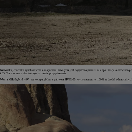
Niewielka jednostka synchroniczna z magnesami trwałymi jest napędzana przez silnik spalinowy, a odzyskan
i 65 Nm momentu obrotowego w trakcie przyspieszania.
Wersja Mild-hybrid 48V jest kompatybilna z paliwem HVO100, wytwarzanym w 100% ze źródeł odnawialnych