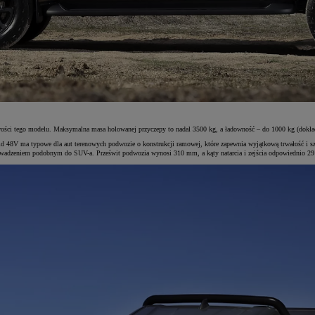
ści tego modelu. Maksymalna masa holowanej przyczepy to nadal 3500 kg, a ładowność – do 1000 kg (dokła
brid 48V ma typowe dla aut terenowych podwozie o konstrukcji ramowej, które zapewnia wyjątkową trwałość i
rowadzeniem podobnym do SUV-a. Prześwit podwozia wynosi 310 mm, a kąty natarcia i zejścia odpowiednio 29