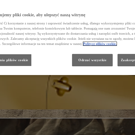
jemy pliki cookie, aby ulepszyć naszą witrynę
ć Ci korzystanie z naszej strony i usprawnić świadczenie usług, dlatego wykorzystujemy pliki co
na Twoim komputerze, telefonie komórkowym lub tablecie. Pomagają one nam zrozumieć Twoje 
cjonalność naszej witryny. Są wykorzystywane do dostarczania usług i narzędzi osób trzecich, a 
wych. Zalecamy akceptację wszystkich plików cookie. Jeżeli nie wyrażasz na to zgody, możesz 
a. Szczegółowe informacje na ten temat znajdziesz w naszej
Polityce plików cookie.
nia plików cookie
Odrzuć wszystkie
Zaakcept