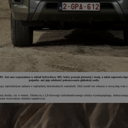
 Jest ona wyposażona w układ hybrydowy 48V, który pracuje płynniej i ciszej, a także zapewnia lepsze 
pojazdu, ani jego zdolność pokonywania głębokiej wody.
jący najtrudniejsze zadania w najbardziej ekstremalnych warunkach. Dziś model ten wkracza w nową fazę wraz
onej drodze, czy w terenie. Składa się z 2,8-litrowego turbodoładowanego silnika wysokoprężnego, elektrycz
chczas stosowanym układzie napędowym.