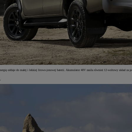
ą energię oddaje do małej i lekkiej litowo-jonowej baterii. Akumulator 48V zasila również 12-woltowy ukła
.