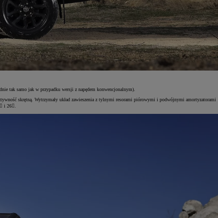
dnie tak samo jak w przypadku wersji z napędem konwencjonalnym).
 sztywność skrętną. Wytrzymały układ zawieszenia z tylnymi resorami piórowymi i podwójnymi amortyzatorami
 i 26.