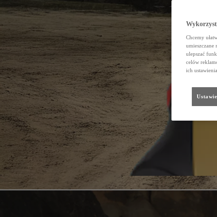
Wykorzystu
Chcemy ułatwi
umieszczane 
ulepszać funk
celów reklamo
ich ustawieni
Ustawie