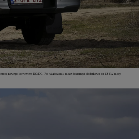
d za pomocą nowego konwertera DC/DC. Po naładowaniu może dostarczyć dodatkowo do 12 kW mocy