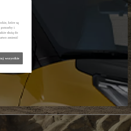
okie, które są
potrzeby i
także służą do
łatwo zmienić
uj wszystkie