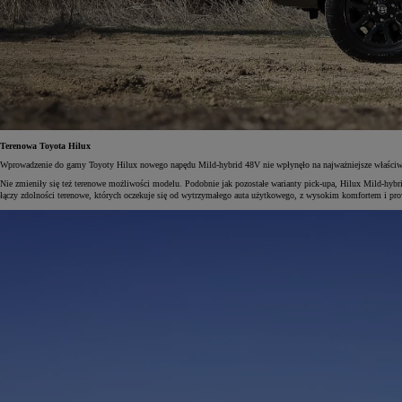
Od
105 300 zł
Corolla Hatchback
HYBRID
Terenowa Toyota Hilux
Wprowadzenie do gamy Toyoty Hilux nowego napędu Mild-hybrid 48V nie wpłynęło na najważniejsze właściwo
Nie zmieniły się też terenowe możliwości modelu. Podobnie jak pozostałe warianty pick-upa, Hilux Mild-hy
łączy zdolności terenowe, których oczekuje się od wytrzymałego auta użytkowego, z wysokim komfortem i p