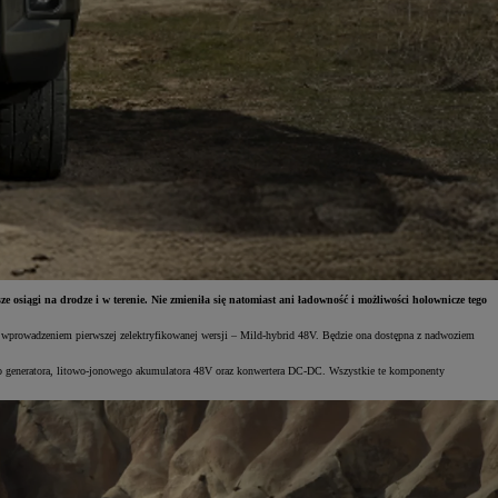
osiągi na drodze i w terenie. Nie zmieniła się natomiast ani ładowność i możliwości holownicze tego
 z wprowadzeniem pierwszej zelektryfikowanej wersji – Mild-hybrid 48V. Będzie ona dostępna z nadwoziem
nego generatora, litowo-jonowego akumulatora 48V oraz konwertera DC-DC. Wszystkie te komponenty