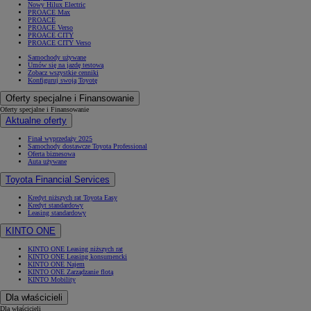
Nowy Hilux Electric
PROACE Max
PROACE
PROACE Verso
PROACE CITY
PROACE CITY Verso
Samochody używane
Umów się na jazdę testową
Zobacz wszystkie cenniki
Konfiguruj swoją Toyotę
Oferty specjalne i Finansowanie
Oferty specjalne i Finansowanie
Aktualne oferty
Finał wyprzedaży 2025
Samochody dostawcze Toyota Professional
Oferta biznesowa
Auta używane
Toyota Financial Services
Kredyt niższych rat Toyota Easy
Kredyt standardowy
Leasing standardowy
KINTO ONE
KINTO ONE Leasing niższych rat
KINTO ONE Leasing konsumencki
KINTO ONE Najem
KINTO ONE Zarządzanie flotą
KINTO Mobility
Dla właścicieli
Dla właścicieli