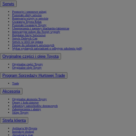
Serwis
Promocje i sezonowe usługi
Pozostałe oferty serwisu
Rezerwacja wizyty w serwisie
Gwarancja Toyota Relax
Pozostałe Gwarancje Toyoty
Ubezpieczenia i naprawy blacharsko-lakiernicze
Innowacyjne usługi dla Twojej wygody
Bezpłatne Akcje Serwisowe
Serwis Dobrych Cen
Serwis w ASO się opłaca
Dostęp do informacji serwisowych
Wykaz wydanych zaświadczeń o odbytym szkoleniu (pdf)
Oryginalne części i oleje Toyota
Oryginalne części Toyoty
Oryginalne oleje Toyoty
Program Sprzedaży Hurtowej Trade
Trade
Akcesoria
Oryginalne akcesoria Toyoty
Opony i koła zimowe
Zabudowy samochodów dostawczych
Zabezpieczenia i alarmy
Sklep Toyoty
Strefa klienta
Aplikacja MyToyota
Instrukcje obsługi
Aktualizacja map