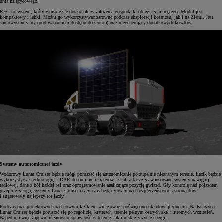
dnia księżycowego.
RFC to system, który wpisuje się doskonale w założenia gospodarki obiegu zamkniętego. Moduł jest
kompaktowy i lekki. Można go wykorzystywać zarówno podczas eksploracji kosmosu, jak i na Ziemi. Jest
samowystarczalny (pod warunkiem dostępu do słońca) oraz niegenerujący dodatkowych kosztów.
Systemy autonomicznej jazdy
Wodorowy Lunar Cruiser będzie mógł poruszać się autonomicznie po zupełnie nieznanym terenie. Łazik będzie
wykorzystywał technologię LiDAR do omijania kraterów i skał, a także zaawansowane systemy nawigacji
radiowej, dane z kół każdej osi oraz oprogramowanie analizujące pozycję gwiazd. Gdy kontrolę nad pojazdem
przejmie załoga, systemy Lunar Cruisera cały czas będą czuwały nad bezpieczeństwem astronautów
i sugerowały najlepszy tor jazdy.
Podczas prac projektowych nad nowym łazikiem wiele uwagi poświęcono układowi jezdnemu. Na Księżycu
Lunar Cruiser będzie poruszać się po regolicie, kraterach, terenie pełnym ostrych skał i stromych wzniesień.
Napęd ma więc zapewniać zarówno sprawność w terenie, jak i niskie zużycie energii.