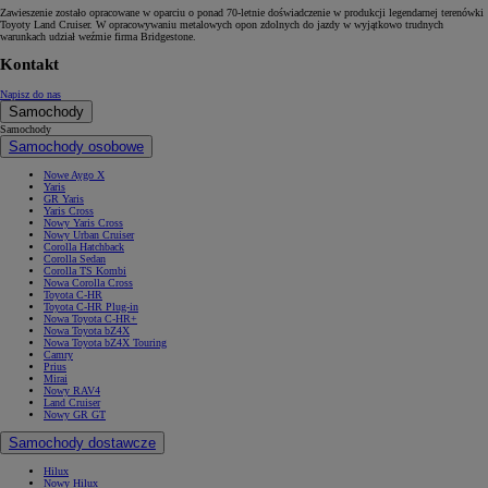
Zawieszenie zostało opracowane w oparciu o ponad 70-letnie doświadczenie w produkcji legendarnej terenówki
Toyoty Land Cruiser. W opracowywaniu metalowych opon zdolnych do jazdy w wyjątkowo trudnych
warunkach udział weźmie firma Bridgestone.
Kontakt
Napisz do nas
Samochody
Samochody
Samochody osobowe
Nowe Aygo X
Yaris
GR Yaris
Yaris Cross
Nowy Yaris Cross
Nowy Urban Cruiser
Corolla Hatchback
Corolla Sedan
Corolla TS Kombi
Nowa Corolla Cross
Toyota C-HR
Toyota C-HR Plug-in
Nowa Toyota C-HR+
Nowa Toyota bZ4X
Nowa Toyota bZ4X Touring
Camry
Prius
Mirai
Nowy RAV4
Land Cruiser
Nowy GR GT
Samochody dostawcze
Hilux
Nowy Hilux