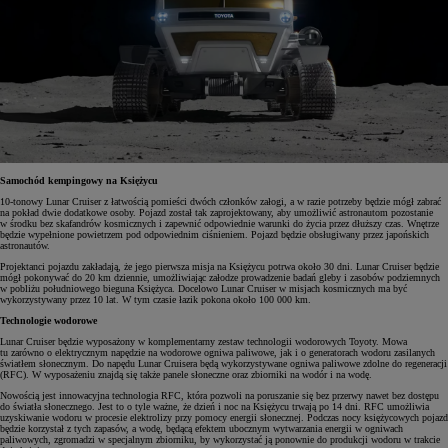
Samochód kempingowy na Księżycu
10-tonowy Lunar Cruiser z łatwością pomieści dwóch członków załogi, a w razie potrzeby będzie mógł zabrać
na pokład dwie dodatkowe osoby. Pojazd został tak zaprojektowany, aby umożliwić astronautom pozostanie
w środku bez skafandrów kosmicznych i zapewnić odpowiednie warunki do życia przez dłuższy czas. Wnętrze
będzie wypełnione powietrzem pod odpowiednim ciśnieniem. Pojazd będzie obsługiwany przez japońskich
astronautów.
Projektanci pojazdu zakładają, że jego pierwsza misja na Księżycu potrwa około 30 dni. Lunar Cruiser będzie
mógł pokonywać do 20 km dziennie, umożliwiając załodze prowadzenie badań gleby i zasobów podziemnych
w pobliżu południowego bieguna Księżyca. Docelowo Lunar Cruiser w misjach kosmicznych ma być
wykorzystywany przez 10 lat. W tym czasie łazik pokona około 100 000 km.
Technologie wodorowe
Lunar Cruiser będzie wyposażony w komplementarny zestaw technologii wodorowych Toyoty. Mowa
tu zarówno o elektrycznym napędzie na wodorowe ogniwa paliwowe, jak i o generatorach wodoru zasilanych
światłem słonecznym. Do napędu Lunar Cruisera będą wykorzystywane ogniwa paliwowe zdolne do regeneracji
(RFC). W wyposażeniu znajdą się także panele słoneczne oraz zbiorniki na wodór i na wodę.
Nowością jest innowacyjna technologia RFC, która pozwoli na poruszanie się bez przerwy nawet bez dostępu
do światła słonecznego. Jest to o tyle ważne, że dzień i noc na Księżycu trwają po 14 dni. RFC umożliwia
uzyskiwanie wodoru w procesie elektrolizy przy pomocy energii słonecznej. Podczas nocy księżycowych pojazd
będzie korzystał z tych zapasów, a wodę, będącą efektem ubocznym wytwarzania energii w ogniwach
paliwowych, zgromadzi w specjalnym zbiorniku, by wykorzystać ją ponownie do produkcji wodoru w trakcie