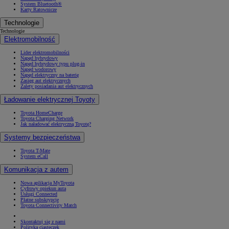
System Bluetooth®
Karty Ratownicze
Technologie
Technologie
Elektromobilność
Lider elektromobilności
Napęd hybrydowy
Napęd hybrydowy typu plug-in
Napęd wodorowy
Napęd elektryczny na baterię
Zasięg aut elektrycznych
Zalety posiadania aut elektrycznych
Ładowanie elektrycznej Toyoty
Toyota HomeCharge
Toyota Charging Network
Jak naładować elektryczną Toyotę?
Systemy bezpieczeństwa
Toyota T-Mate
System eCall
Komunikacja z autem
Nowa aplikacja MyToyota
Cyfrowy opiekun auta
Usługi Connected
Płatne subskrypcje
Toyota Connectivity Match
Skontaktuj się z nami
Polityka ciasteczek