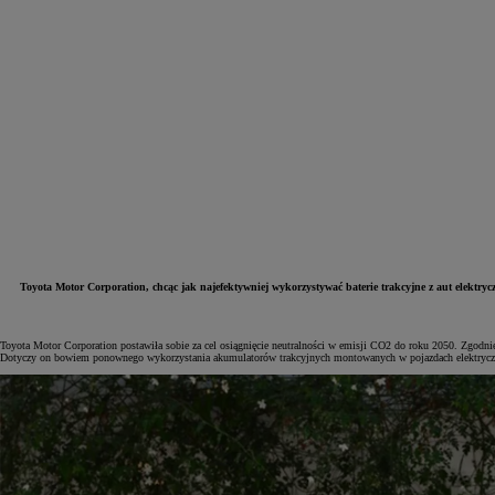
Toyota Motor Corporation, chcąc jak najefektywniej wykorzystywać baterie trakcyjne z aut elektry
Od
81 900 zł
Toyota Motor Corporation postawiła sobie za cel osiągnięcie neutralności w emisji CO2 do roku 2050. Zgodni
Dotyczy on bowiem ponownego wykorzystania akumulatorów trakcyjnych montowanych w pojazdach elektrycz
Yaris Cross
HYBRID