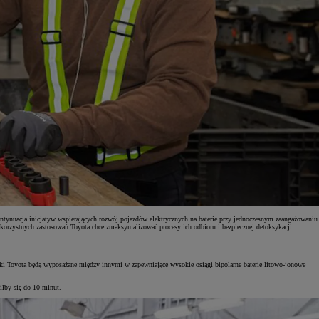
kontynuacja inicjatyw wspierających rozwój pojazdów elektrycznych na baterie przy jednoczesnym zaangażowaniu
, korzystnych zastosowań Toyota chce zmaksymalizować procesy ich odbioru i bezpiecznej detoksykacji
marki Toyota będą wyposażane między innymi w zapewniające wysokie osiągi bipolarne baterie litowo-jonowe
iłby się do 10 minut.