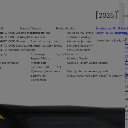
NE
Praca w Toyocie
Strefa klienta
Świętujemy 35 lat Toyo
Toyota
iami
KINTO ONE Leasing niższych rat
Dołącz do nas
Aplikacja MyToyota
Odkryj 35 wyjątkowych 
Skonta
Ak
KINTO ONE Leasing konsumencki
Kontakt
Instrukcje obsługi
pr
Umów się na jazdę tes
rade
KINTO ONE Najem
Skontaktuj się z nami
Aktualizacja map
Ce
KINTO ONE Zarządzanie flotą
Salony i serwisy Toyoty
System Bluetooth®
ws
KINTO Mobility
Technologie
Karty Ratownicze
mo
oyoty
Innowacje
Toyota Collection
S
Toyota T-Mate
Kolekcje Toyoty
do
 dostawczych
Motorsport
Kolekcje Toyoty Gazoo Racing
To
y
System eCall
FAQ
Pr
Cyfrowy opiekun auta
Najczęściej zadawane pytania
Of
Ładowanie
Wykaz wydanych zaświadczeń o odbytym szko
KI
Connected
fi
S
u
in
w
U
si
ja
te