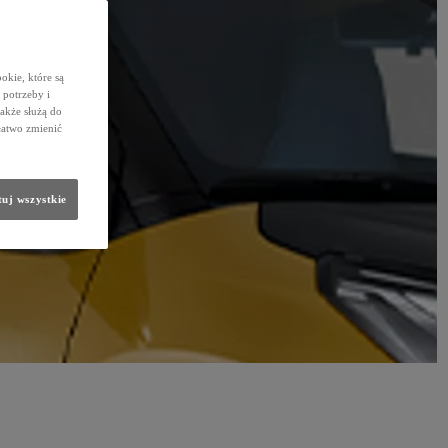
okie, które są
potrzeby i
także służą do
łatwo zmienić
uj wszystkie