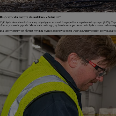
Drugie życie dla zużytych akumulatorów „Battery 3R”
Cykl życia akumulatorów kluczową rolę odgrywa w kontekście pojazdów z napędem elektrycznym (BEV). Toyota k
okres użytkowania pojazdu. Marka zmierza do tego, by baterie nawet po zakończeniu życia w samochodzie mog
Dla Toyoty istotny jest również recykling wyeksploatowanych baterii w zrównoważony sposób, który ma na ce