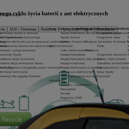
ego cyklu życia baterii z aut elektrycznych
kcesoria
Kontakt
Kluby dla dzieci i młodzieży
Ekobonus dla hybryd Toyoty
Oryginalne części i oleje Toyoty
KINTO O
zne
SUV i Terenowe
Rodzinne
Hybrydowe Plug-in
Dostawcze
s
ezerwacja wizyty w serwisie
Toyota Kids
Oferta dla osób z niepełnosprawnośc
Oryginalne części
 rat Toyota Easy
ferta serwisu mechanicznego
Toyota Juniors
Oryginalne oleje
dowy
pecjalna oferta dla aut po gwarancji podstawowej
Konkurs Dream Car
Program Sprzedaży Hurtowej T
rdowy
erta serwisu blacharsko-lakierniczego
Elektromobilność
Trade
romocje i usługi sezonowe
Lider elektromobilności
Akcesoria
warancje Toyoty
Napęd hybrydowy
Oryginalne akcesoria T
ezpłatne akcje serwisowe
Napęd hybrydowy typu plug-in
Opony i koła zimowe
lobalna akcja serwisowa Takata
Napęd wodorowy
Zabudowy samochodów
ów Toyoty
omoc drogowa w przypadku awarii lub kolizji
Napęd elektryczny na baterię
Zabezpieczenia i alarm
nformacje techniczne
Zasięg aut elektrycznych
Sklep Toyoty
nnowacje dla wygody Klientów
Zalety posiadania aut elektrycznych
Aktualności
Nowości i wydarzenia
Newsletter
Porady
Regulacje CAFE