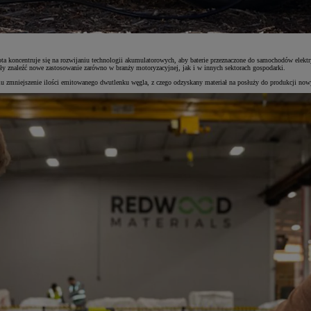
oncentruje się na rozwijaniu technologii akumulatorowych, aby baterie przeznaczone do samochodów elektrycz
ły znaleźć nowe zastosowanie zarówno w branży motoryzacyjnej, jak i w innych sektorach gospodarki.
lu zmniejszenie ilości emitowanego dwutlenku węgla, z czego odzyskany materiał na posłuży
do produkcji now