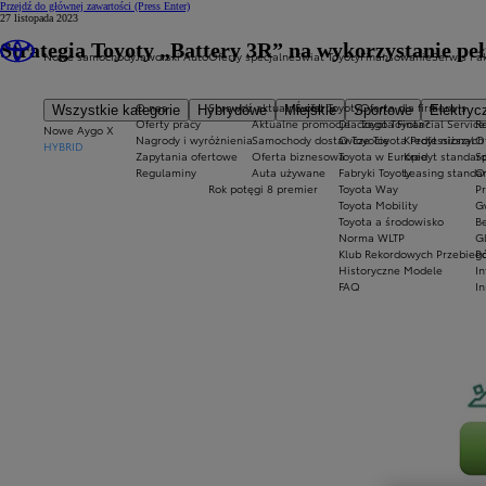
Przejdź do głównej zawartości
(Press Enter)
27 listopada 2023
Strategia Toyoty „Battery 3R” na wykorzystanie pełn
Nowe samochody
Jaworski Auto
Oferty specjalne
Świat Toyoty
Finansowanie
Serwis i a
O nas
Sprawdź aktualne oferty
Świat Toyoty
Oferta dla firm
Serwis
Wszystkie kategorie
Hybrydowe
Miejskie
Sportowe
Elektryc
Oferty pracy
Aktualne promocje
Dlaczego Toyota?
Toyota Financial Service
R
Nowe Aygo X
Nagrody i wyróżnienia
Samochody dostawcze Toyota Professional
O Toyocie
Kredyt niższych
O
HYBRID
Zapytania ofertowe
Oferta biznesowa
Toyota w Europie
Kredyt standar
S
Regulaminy
Auta używane
Fabryki Toyoty
Leasing standa
Of
Rok potęgi 8 premier
Toyota Way
P
Toyota Mobility
G
Toyota a środowisko
B
Norma WLTP
G
Klub Rekordowych Przebieg
P
Historyczne Modele
I
FAQ
I