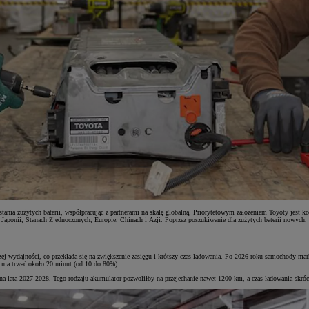
stania zużytych baterii, współpracując z partnerami na skalę globalną. Priorytetowym założeniem Toyoty jest 
w Japonii, Stanach Zjednoczonych, Europie, Chinach i Azji. Poprzez poszukiwanie dla zużytych baterii nowych
epszej wydajności, co przekłada się na zwiększenie zasięgu i krótszy czas ładowania. Po 2026 roku samochody 
a ma trwać około 20 minut (od 10 do 80%).
e na lata 2027-2028. Tego rodzaju akumulator pozwoliłby na przejechanie nawet 1200 km, a czas ładowania skróc