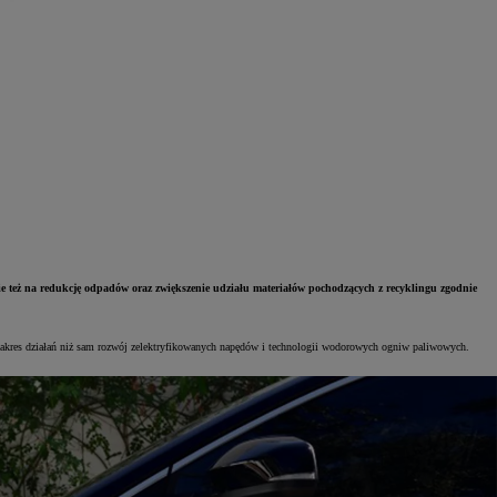
nie też na redukcję odpadów oraz zwiększenie udziału materiałów pochodzących z recyklingu zgodnie
y zakres działań niż sam rozwój zelektryfikowanych napędów i technologii wodorowych ogniw paliwowych.