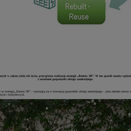
cznych w całym cyklu ich życia, przyspiesza realizację strategii „Battery 3R”. W ten sposób marka wpły
z zasadami gospodarki obiegu zamkniętego.
e ze strategią „Battery 3R” – wpisującą się w koncepcję gospodarki obiegu zamkniętego – plan zakłada szersz
nych i hybrydowych.