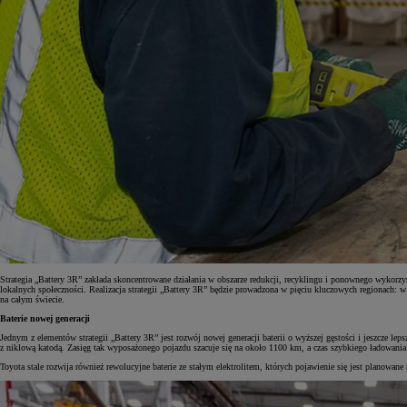
Strategia „Battery 3R” zakłada skoncentrowane działania w obszarze redukcji, recyklingu i ponownego wykorzy
lokalnych społeczności. Realizacja strategii „Battery 3R” będzie prowadzona w pięciu kluczowych regionach: 
na całym świecie.
Baterie nowej generacji
Jednym z elementów strategii „Battery 3R” jest rozwój nowej generacji baterii o wyższej gęstości i jeszcze l
z niklową katodą. Zasięg tak wyposażonego pojazdu szacuje się na około 1100 km, a czas szybkiego ładowani
Toyota stale rozwija również rewolucyjne baterie ze stałym elektrolitem, których pojawienie się jest planowan