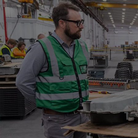
Od
105 300 zł
Corolla Hatchback
HYBRID