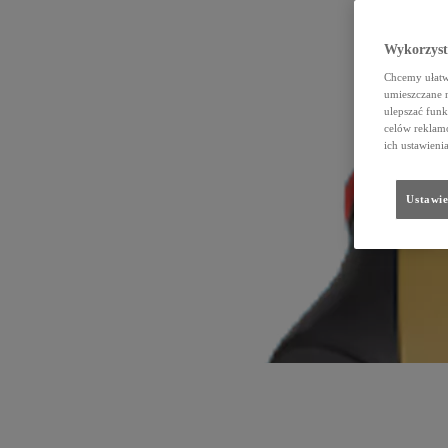
Wykorzystu
Chcemy ułatwi
umieszczane 
ulepszać funk
celów reklamo
ich ustawieni
Ustawie