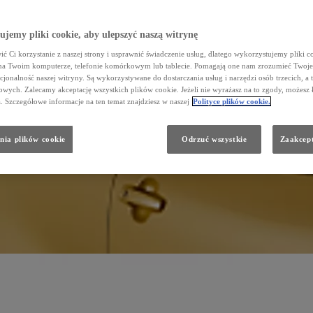
jemy pliki cookie, aby ulepszyć naszą witrynę
ć Ci korzystanie z naszej strony i usprawnić świadczenie usług, dlatego wykorzystujemy pliki co
na Twoim komputerze, telefonie komórkowym lub tablecie. Pomagają one nam zrozumieć Twoje 
cjonalność naszej witryny. Są wykorzystywane do dostarczania usług i narzędzi osób trzecich, a 
wych. Zalecamy akceptację wszystkich plików cookie. Jeżeli nie wyrażasz na to zgody, możesz 
a. Szczegółowe informacje na ten temat znajdziesz w naszej
Polityce plików cookie.
nia plików cookie
Odrzuć wszystkie
Zaakcept