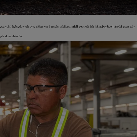
nych i hybrydowych były efektywne i trwałe, a klienci mieli pewność ich jak najwyższej jakości przez cały
ych akumulatorów.