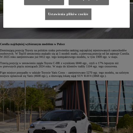
Ustawienia plików cookie
Corolla najchętniej wybieranym modelem w Polsce
Dominującą pozycję Toyoty na polskim rynku potwierdza ranking najczęściej rejestrowanych samochodów
osobowych. W Top10 zestawienia znalazło się aż 5 modeli marki, a pierwszą pozycję od lat zajmuje Corolla.
W 2025 roku zarejestrowano już 9412 egz. tego kompaktowego modelu, w tym 1909 egz. w maju.
Trzecią pozycję w zestawieniu zajęła Toyota C-HR z wynikiem 6848 egz., czyli o 17% lepszym niż
w pierwszych pięciu miesiącach 2024 roku. W maju do klientów trafiły 1104 egz. tego crossovera.
Piąte miejsce przypadło w udziale Toyocie Yaris Cross – zarejestrowano 5270 egz. tego modelu, na szóstym
miejscu uplasował się Yaris (4608 egz.), a dziewiątą lokatę zajął SUV RAV4 (3868 egz.).