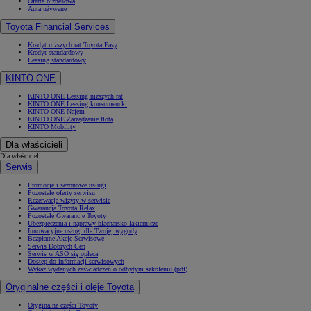
Oferta biznesowa
Auta używane
Toyota Financial Services
Kredyt niższych rat Toyota Easy
Kredyt standardowy
Leasing standardowy
KINTO ONE
KINTO ONE Leasing niższych rat
KINTO ONE Leasing konsumencki
KINTO ONE Najem
KINTO ONE Zarządzanie flotą
KINTO Mobility
Dla właścicieli
Dla właścicieli
Serwis
Promocje i sezonowe usługi
Pozostałe oferty serwisu
Rezerwacja wizyty w serwisie
Gwarancja Toyota Relax
Pozostałe Gwarancje Toyoty
Ubezpieczenia i naprawy blacharsko-lakiernicze
Innowacyjne usługi dla Twojej wygody
Bezpłatne Akcje Serwisowe
Serwis Dobrych Cen
Serwis w ASO się opłaca
Dostęp do informacji serwisowych
Wykaz wydanych zaświadczeń o odbytym szkoleniu (pdf)
Oryginalne części i oleje Toyota
Oryginalne części Toyoty