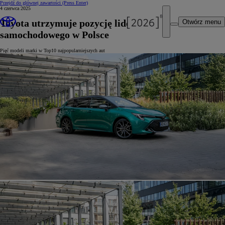
Przejdź do głównej zawartości
(Press Enter)
4 czerwca 2025
Toyota utrzymuje pozycję lidera rynku
Otwórz menu
samochodowego w Polsce
Pięć modeli marki w Top10 najpopularniejszych aut