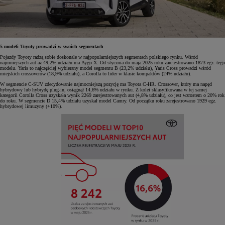
5 modeli Toyoty prowadzi w swoich segmentach
Pojazdy Toyoty radzą sobie doskonale w najpopularniejszych segmentach polskiego rynku. Wśród
najmniejszych aut aż 49,2% udziału ma Aygo X. Od stycznia do maja 2025 roku zarejestrowano 1873 egz. tego
modelu. Yaris to najczęściej wybierany model segmentu B (23,2% udziału), Yaris Cross prowadzi wśród
miejskich crossoverów (18,9% udziału), a Corolla to lider w klasie kompaktów (24% udziału).
W segmencie C-SUV zdecydowanie najmocniejszą pozycję ma Toyota C-HR. Crossover, który ma napęd
hybrydowy lub hybrydę plug-in, osiągnął 14,6% udziału w rynku. Z kolei sklasyfikowana w tej samej
kategorii Corolla Cross uzyskała wynik 2269 zarejestrowanych aut (4,8% udziału), co jest wzrostem o 20% rok
do roku. W segmencie D 15,4% udziału uzyskał model Camry. Od początku roku zarejestrowano 1929 egz.
hybrydowej limuzyny (+10%).