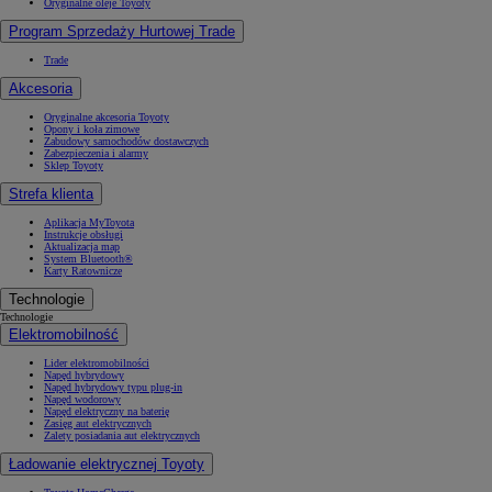
Oryginalne oleje Toyoty
Program Sprzedaży Hurtowej Trade
Trade
Akcesoria
Oryginalne akcesoria Toyoty
Opony i koła zimowe
Zabudowy samochodów dostawczych
Zabezpieczenia i alarmy
Sklep Toyoty
Strefa klienta
Aplikacja MyToyota
Instrukcje obsługi
Aktualizacja map
System Bluetooth®
Karty Ratownicze
Technologie
Technologie
Elektromobilność
Lider elektromobilności
Napęd hybrydowy
Napęd hybrydowy typu plug-in
Napęd wodorowy
Napęd elektryczny na baterię
Zasięg aut elektrycznych
Zalety posiadania aut elektrycznych
Ładowanie elektrycznej Toyoty