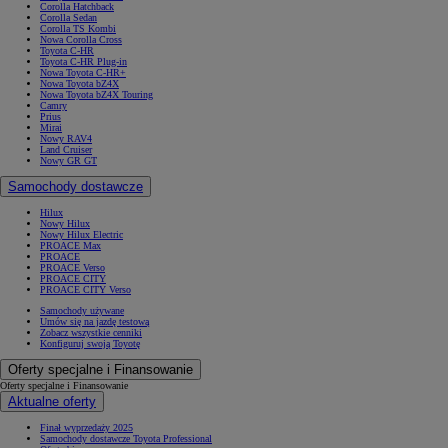
Corolla Hatchback
Corolla Sedan
Corolla TS Kombi
Nowa Corolla Cross
Toyota C-HR
Toyota C-HR Plug-in
Nowa Toyota C-HR+
Nowa Toyota bZ4X
Nowa Toyota bZ4X Touring
Camry
Prius
Mirai
Nowy RAV4
Land Cruiser
Nowy GR GT
Samochody dostawcze
Hilux
Nowy Hilux
Nowy Hilux Electric
PROACE Max
PROACE
PROACE Verso
PROACE CITY
PROACE CITY Verso
Samochody używane
Umów się na jazdę testową
Zobacz wszystkie cenniki
Konfiguruj swoją Toyotę
Oferty specjalne i Finansowanie
Oferty specjalne i Finansowanie
Aktualne oferty
Finał wyprzedaży 2025
Samochody dostawcze Toyota Professional