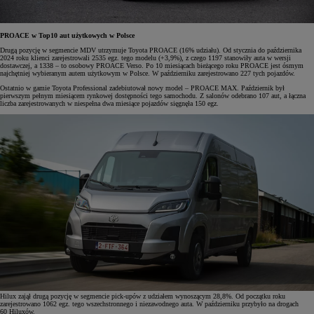
PROACE w Top10 aut użytkowych w Polsce
Drugą pozycję w segmencie MDV utrzymuje Toyota PROACE (16% udziału). Od stycznia do października
2024 roku klienci zarejestrowali 2535 egz. tego modelu (+3,9%), z czego 1197 stanowiły auta w wersji
dostawczej, a 1338 – to osobowy PROACE Verso. Po 10 miesiącach bieżącego roku PROACE jest ósmym
najchętniej wybieranym autem użytkowym w Polsce. W październiku zarejestrowano 227 tych pojazdów.
Ostatnio w gamie Toyota Professional zadebiutował nowy model – PROACE MAX. Październik był
pierwszym pełnym miesiącem rynkowej dostępności tego samochodu. Z salonów odebrano 107 aut, a łączna
liczba zarejestrowanych w niespełna dwa miesiące pojazdów sięgnęła 150 egz.
Hilux zajął drugą pozycję w segmencie pick-upów z udziałem wynoszącym 28,8%. Od początku roku
zarejestrowano 1062 egz. tego wszechstronnego i niezawodnego auta. W październiku przybyło na drogach
60 Hiluxów.