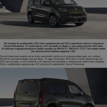
Od stycznia do października 2024 roku zarejestrowano już 9532 samochody osobowe i dostawcze
Toyota Professional. To wynik lepszy o 6% niż miało to miejsce w tym samym okresie 2023 roku.
W dziesiątce najpopularniejszych modeli znalazły się PROACE i PROACE CITY. Ten ostatni model
jest zdecydowanym liderem segmentu CDV.
Toyota Professional umacnia się na rynku samochodów użytkowych za sprawą pełnej gamy aut z rodziny
PROACE oraz niezawodnego pick-upa Hilux. W ciągu 10 miesięcy 2024 roku w Polsce zarejestrowano już
9532 auta tej marki, co jest wynikiem o 6% lepszym od uzyskanego w analogicznym okresie roku ubiegłego.
Tylko w październiku zarejestrowano 925 użytkowych samochodów Toyota Professional.