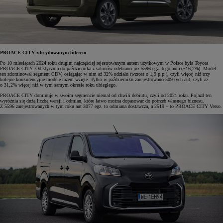
PROACE CITY zdecydowanym liderem
Po 10 miesiącach 2024 roku drugim najczęściej rejestrowanym autem użytkowym w Polsce była Toyota
PROACE CITY. Od stycznia do października z salonów odebrano już 5596 egz. tego auta (+16,2%). Model
ten zdominował segment CDV, osiągając w nim aż 32% udziału (wzrost o 1,9 p.p.), czyli więcej niż trzy
kolejne konkurencyjne modele razem wzięte. Tylko w październiku zarejestrowano 509 tych aut, czyli aż
o 31,2% więcej niż w tym samym okresie roku ubiegłego.
PROACE CITY dominuje w swoim segmencie niemal od chwili debiutu, czyli od 2021 roku. Pojazd ten
wyróżnia się dużą liczbą wersji i odmian, które łatwo można dopasować do potrzeb własnego biznesu.
Z 5596 zarejestrowanych w tym roku aut 3077 egz. to odmiana dostawcza, a 2519 – to PROACE CITY Verso.