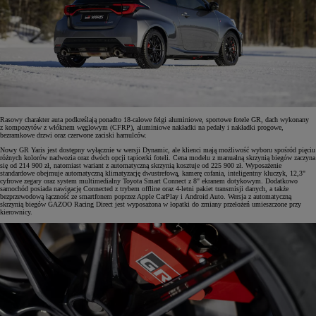
Rasowy charakter auta podkreślają ponadto 18-calowe felgi aluminiowe, sportowe fotele GR, dach wykonany
z kompozytów z włóknem węglowym (CFRP), aluminiowe nakładki na pedały i nakładki progowe,
bezramkowe drzwi oraz czerwone zaciski hamulców.
Nowy GR Yaris jest dostępny wyłącznie w wersji Dynamic, ale klienci mają możliwość wyboru spośród pięciu
różnych kolorów nadwozia oraz dwóch opcji tapicerki foteli. Cena modelu z manualną skrzynią biegów zaczyna
się od 214 900 zł, natomiast wariant z automatyczną skrzynią kosztuje od 225 900 zł. Wyposażenie
standardowe obejmuje automatyczną klimatyzację dwustrefową, kamerę cofania, inteligentny kluczyk, 12,3"
cyfrowe zegary oraz system multimedialny Toyota Smart Connect z 8" ekranem dotykowym. Dodatkowo
samochód posiada nawigację Connected z trybem offline oraz 4-letni pakiet transmisji danych, a także
bezprzewodową łączność ze smartfonem poprzez Apple CarPlay i Android Auto. Wersja z automatyczną
skrzynią biegów GAZOO Racing Direct jest wyposażona w łopatki do zmiany przełożeń umieszczone przy
kierownicy.