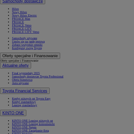
Samochody dostawcze
Hilux
Nowy Hilux
Nowy Hilux Electric
PROACE Max
PROACE
PROACE Verso
PROACE CITY
PROACE CITY Verso
Samochody używane
Umów się na jazdę testową
Zobacz wszystkie cenniki
Konfiguruj swoją Toyotę
Oferty specjalne i Finansowanie
Oferty specjalne i Finansowanie
Aktualne oferty
Finał wyprzedaży 2025
Samochody dostawcze Toyota Professional
Oferta biznesowa
Auta używane
Toyota Financial Services
Kredyt niższych rat Toyota Easy
Kredyt standardowy
Leasing standardowy
KINTO ONE
KINTO ONE Leasing niższych rat
KINTO ONE Leasing konsumencki
KINTO ONE Najem
KINTO ONE Zarządzanie flotą
KINTO Mobility