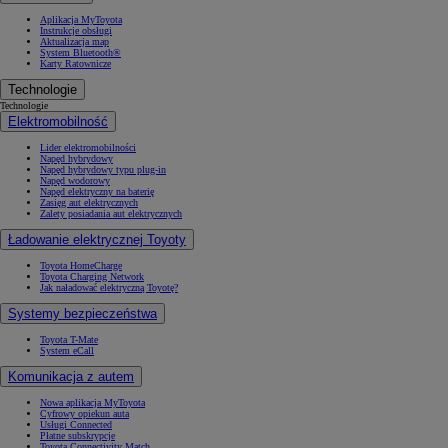
Aplikacja MyToyota
Instrukcje obsługi
Aktualizacja map
System Bluetooth®
Karty Ratownicze
Technologie
Technologie
Elektromobilność
Lider elektromobilności
Napęd hybrydowy
Napęd hybrydowy typu plug-in
Napęd wodorowy
Napęd elektryczny na baterię
Zasięg aut elektrycznych
Zalety posiadania aut elektrycznych
Ładowanie elektrycznej Toyoty
Toyota HomeCharge
Toyota Charging Network
Jak naładować elektryczną Toyotę?
Systemy bezpieczeństwa
Toyota T-Mate
System eCall
Komunikacja z autem
Nowa aplikacja MyToyota
Cyfrowy opiekun auta
Usługi Connected
Płatne subskrypcje
Toyota Connectivity Match