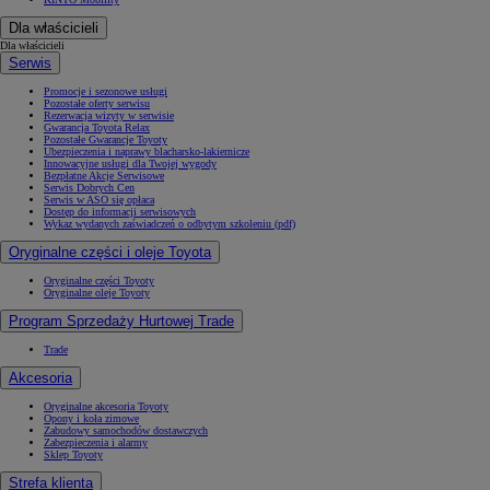
Dla właścicieli
Dla właścicieli
Serwis
Promocje i sezonowe usługi
Pozostałe oferty serwisu
Rezerwacja wizyty w serwisie
Gwarancja Toyota Relax
Pozostałe Gwarancje Toyoty
Ubezpieczenia i naprawy blacharsko-lakiernicze
Innowacyjne usługi dla Twojej wygody
Bezpłatne Akcje Serwisowe
Serwis Dobrych Cen
Serwis w ASO się opłaca
Dostęp do informacji serwisowych
Wykaz wydanych zaświadczeń o odbytym szkoleniu (pdf)
Oryginalne części i oleje Toyota
Oryginalne części Toyoty
Oryginalne oleje Toyoty
Program Sprzedaży Hurtowej Trade
Trade
Akcesoria
Oryginalne akcesoria Toyoty
Opony i koła zimowe
Zabudowy samochodów dostawczych
Zabezpieczenia i alarmy
Sklep Toyoty
Strefa klienta