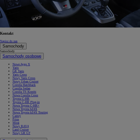
Kontakt
Napisz do nas
Samochody
Samochody
Samochody osobowe
Nowe Aygo X
Yaris
GR Yaris
Yaris Cross
Nowy Yaris Cross
Nowy Urban Cruiser
Corolla Hatchback
Corolla Sedan
Corolla TS Kombi
Nowa Corolla Cross
Toyota C-HR
Toyota C-HR Plug-in
Nowa Toyota C-HR+
Nowa Toyota bZ4X
Nowa Toyota bZ4X Touring
Camry
Prius
Mirai
Nowy RAV4
Land Cruiser
Nowy GR GT