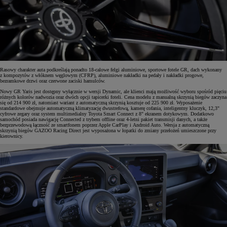
Rasowy charakter auta podkreślają ponadto 18-calowe felgi aluminiowe, sportowe fotele GR, dach wykonany
z kompozytów z włóknem węglowym (CFRP), aluminiowe nakładki na pedały i nakładki progowe,
bezramkowe drzwi oraz czerwone zaciski hamulców.
Nowy GR Yaris jest dostępny wyłącznie w wersji Dynamic, ale klienci mają możliwość wyboru spośród pięciu
różnych kolorów nadwozia oraz dwóch opcji tapicerki foteli. Cena modelu z manualną skrzynią biegów zaczyna
się od 214 900 zł, natomiast wariant z automatyczną skrzynią kosztuje od 225 900 zł. Wyposażenie
standardowe obejmuje automatyczną klimatyzację dwustrefową, kamerę cofania, inteligentny kluczyk, 12,3"
cyfrowe zegary oraz system multimedialny Toyota Smart Connect z 8" ekranem dotykowym. Dodatkowo
samochód posiada nawigację Connected z trybem offline oraz 4-letni pakiet transmisji danych, a także
bezprzewodową łączność ze smartfonem poprzez Apple CarPlay i Android Auto. Wersja z automatyczną
skrzynią biegów GAZOO Racing Direct jest wyposażona w łopatki do zmiany przełożeń umieszczone przy
kierownicy.