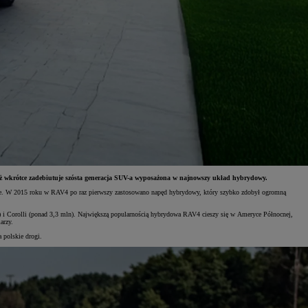
uż wkrótce zadebiutuje szósta generacja SUV-a wyposażona w najnowszy układ hybrydowy.
cje. W 2015 roku w RAV4 po raz pierwszy zastosowano napęd hybrydowy, który szybko zdobył ogromną
) i Corolli (ponad 3,3 mln). Największą popularnością hybrydowa RAV4 cieszy się w Ameryce Północnej,
arzy.
 polskie drogi.