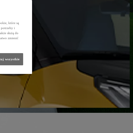
okie, które są
potrzeby i
także służą do
łatwo zmienić
uj wszystkie