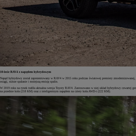
10-lecie RAV4 z napędem hybrydowym
Napęd hybrydowy został zaprezentowany w RAV4 w 2015 roku podczas światowej premiery zmodernizowanej, c
osiągi, niższe spalanie i mniejszą emisję spalin.
W 2019 roku na rynek trafiła aktualna wersja Toyoty RAV4. Zastosowano w niej układ hybrydowy czwartej gen
na przednie koła (218 KM) oraz z inteligentnym napędem na cztery koła AWD-i (222 KM).