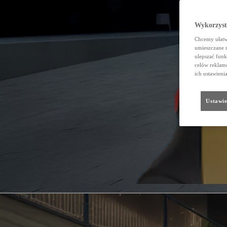
Wykorzystu
Chcemy ułatwi
umieszczane 
ulepszać funk
celów reklamo
ich ustawieni
Ustawie