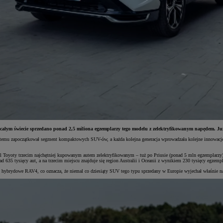
a całym świecie sprzedano ponad 2,5 miliona egzemplarzy tego modelu z zelektryfikowanym napędem. J
at temu zapoczątkował segment kompaktowych SUV-ów, a każda kolejna generacja wprowadzała kolejne innowa
l Toyoty trzecim najchętniej kupowanym autem zelektryfikowanym – tuż po Priusie (ponad 5 mln egzemplarzy
 635 tysięcy aut, a na trzecim miejscu znajduje się region Australii i Oceanii z wynikiem 230 tysięcy egzempl
 hybrydowe RAV4, co oznacza, że niemal co dziesiąty SUV tego typu sprzedany w Europie wyjechał właśnie na