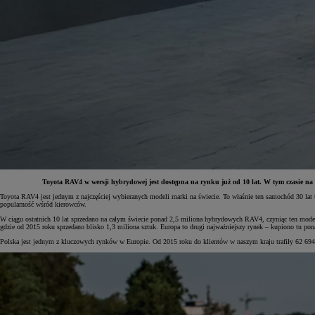
Toyota RAV4 w wersji hybrydowej jest dostępna na rynku już od 10 lat. W tym czasie n
Toyota RAV4 jest jednym z najczęściej wybieranych modeli marki na świecie. To właśnie ten samochód 30 l
popularność wśród kierowców.
Od
81 900 zł
W ciągu ostatnich 10 lat sprzedano na całym świecie ponad 2,5 miliona hybrydowych RAV4, czyniąc ten mode
gdzie od 2015 roku sprzedano blisko 1,3 miliona sztuk. Europa to drugi najważniejszy rynek – kupiono tu ponad
Yaris Cross
Polska jest jednym z kluczowych rynków w Europie. Od 2015 roku do klientów w naszym kraju trafiły 62 694
HYBRID