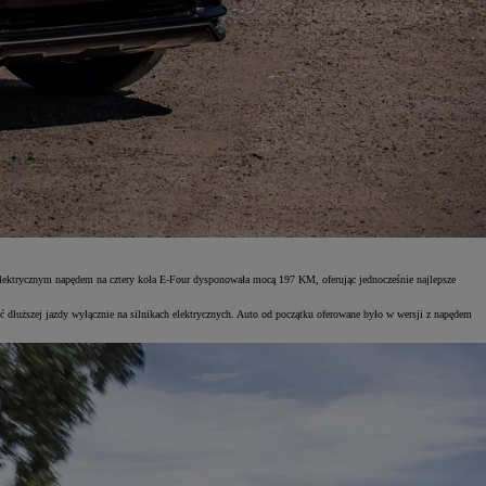
ektrycznym napędem na cztery koła E-Four dysponowała mocą 197 KM, oferując jednocześnie najlepsze
dłuższej jazdy wyłącznie na silnikach elektrycznych. Auto od początku oferowane było w wersji z napędem