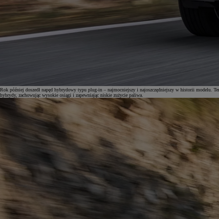
Od
105 300 zł
Corolla Hatchback
HYBRID
Rok później doszedł napęd hybrydowy typu plug-in – najmocniejszy i najoszczędniejszy w historii modelu. T
hybrydy, zachowując wysokie osiągi i zapewniając niskie zużycie paliwa.