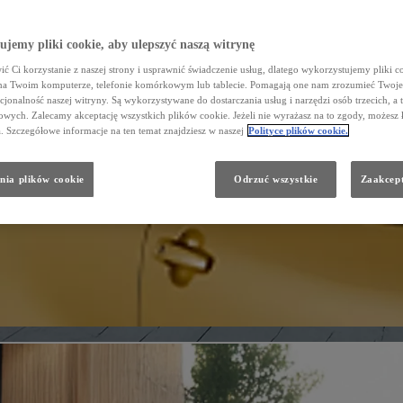
jemy pliki cookie, aby ulepszyć naszą witrynę
ć Ci korzystanie z naszej strony i usprawnić świadczenie usług, dlatego wykorzystujemy pliki co
na Twoim komputerze, telefonie komórkowym lub tablecie. Pomagają one nam zrozumieć Twoje 
cjonalność naszej witryny. Są wykorzystywane do dostarczania usług i narzędzi osób trzecich, a 
wych. Zalecamy akceptację wszystkich plików cookie. Jeżeli nie wyrażasz na to zgody, możesz 
a. Szczegółowe informacje na ten temat znajdziesz w naszej
Polityce plików cookie.
nia plików cookie
Odrzuć wszystkie
Zaakcept