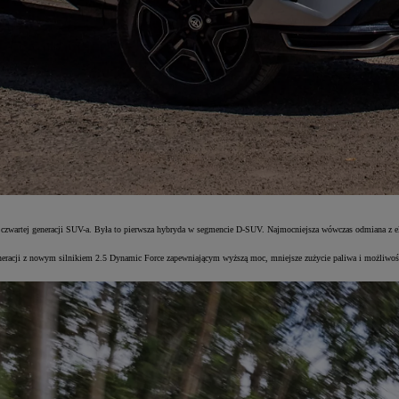
zwartej generacji SUV-a. Była to pierwsza hybryda w segmencie D-SUV. Najmocniejsza wówczas odmiana z el
eracji z nowym silnikiem 2.5 Dynamic Force zapewniającym wyższą moc, mniejsze zużycie paliwa i możliwość 