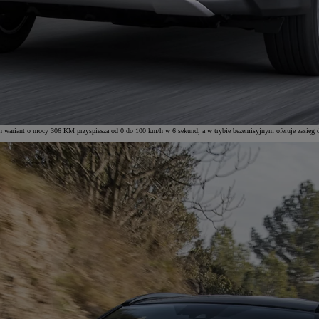
en wariant o mocy 306 KM przyspiesza od 0 do 100 km/h w 6 sekund, a w trybie bezemisyjnym oferuje zasięg 