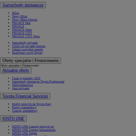
Samochody dostawcze
Hilux
Nowy Hilux
Nowy Hilux Electric
PROACE Max
PROACE
PROACE Verso
PROACE CITY
PROACE CITY Verso
Samochody używane
Umów się na jazdę testową
Zobacz wszystkie cenniki
Konfiguruj swoją Toyotę
Oferty specjalne i Finansowanie
Oferty specjalne i Finansowanie
Aktualne oferty
Finał wyprzedaży 2025
Samochody dostawcze Toyota Professional
Oferta biznesowa
Auta używane
Toyota Financial Services
Kredyt niższych rat Toyota Easy
Kredyt standardowy
Leasing standardowy
KINTO ONE
KINTO ONE Leasing niższych rat
KINTO ONE Leasing konsumencki
KINTO ONE Najem