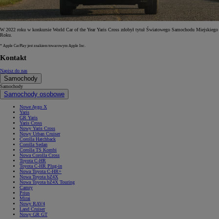
W 2022 roku w konkursie World Car of the Year Yaris Cross zdobył tytuł Światowego Samochodu Miejskiego
Roku.
* Apple CarPlay jest znakiem towarowym Apple Inc.
Kontakt
Napisz do nas
Samochody
Samochody
Samochody osobowe
Nowe Aygo X
Yaris
GR Yaris
Yaris Cross
Nowy Yaris Cross
Nowy Urban Cruiser
Corolla Hatchback
Corolla Sedan
Corolla TS Kombi
Nowa Corolla Cross
Toyota C-HR
Toyota C-HR Plug-in
Nowa Toyota C-HR+
Nowa Toyota bZ4X
Nowa Toyota bZ4X Touring
Camry
Prius
Mirai
Nowy RAV4
Land Cruiser
Nowy GR GT