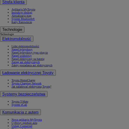
Strefa klienta
Aplikacja MyToyota
Instrukcje obsługi
Aktualizacja map
System Bluetooth®
Karty Ratownicze
Technologie
Technologie
Elektromobilność
Lider elektromobilności
Napęd hybrydowy
Napęd hybrydowy typu plug-in
Napęd wodorowy
Napęd elektryczny na baterię
Zasięg aut elektrycznych
Zalety posiadania aut elektrycznych
Ładowanie elektrycznej Toyoty
Toyota HomeCharge
Toyota Charging Network
Jak naładować elektryczną Toyotę?
Systemy bezpieczeństwa
Toyota T-Mate
System eCall
Komunikacja z autem
Nowa aplikacja MyToyota
Cyfrowy opiekun auta
Usługi Connected