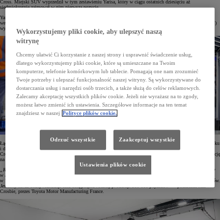
Cross. Miejski SUV wyprzedził w tym zestawieniu Yarisa, który w ciągu ostatnich dziesięciu aż
siedmiokrotnie zajmował w nim pierwszą pozycję.
Yaris Cross to nowy crossover segmentu B, który zadebiutował na rynku w 2021 roku. Jego produkcja
we Francji rozpoczęła się w lipcu 2021 roku. W ubiegłym roku Toyota Motor Manufacturing France (TMMF)
wyprodukowała 161 508 egz. tego modelu, znacznie przebijając wynik Yarisa hatchbacka z 2021 roku.
Wykorzystujemy pliki cookie, aby ulepszyć naszą
witrynę
Chcemy ułatwić Ci korzystanie z naszej strony i usprawnić świadczenie usług,
dlatego wykorzystujemy pliki cookie, które są umieszczane na Twoim
komputerze, telefonie komórkowym lub tablecie. Pomagają one nam zrozumieć
Twoje potrzeby i ulepszać funkcjonalność naszej witryny. Są wykorzystywane do
dostarczania usług i narzędzi osób trzecich, a także służą do celów reklamowych.
Zalecamy akceptację wszystkich plików cookie. Jeżeli nie wyrażasz na to zgody,
możesz łatwo zmienić ich ustawienia. Szczegółowe informacje na ten temat
znajdziesz w naszej
Polityce plików cookie.
Odrzuć wszystkie
Zaakceptuj wszystkie
Łącznie w 2022 roku zakład TMMF wyprodukował 255 584 samochody. Jest to najlepszy wynik od 2007 roku
i drugi najlepszy w historii fabryki Toyoty w Valenciennes. 63% rocznej produkcji zakładu stanowił Yaris
Cross, przy rekordowym, 95-procentowym udziale wersji hybrydowych. Plany na 2023 rok zakładają produkcję
na poziomie 280 000 aut, co ustanowiłoby nowy rekord zakładu w Valenciennes.
Ustawienia plików cookie
„Rozpoczęcie produkcji Yarisa Cross, który dołączył do Yarisa czwartej generacji, stanowiło punkt zwrotny
w historii naszego zakładu. Jeden na cztery samochody Toyoty sprzedawane w Europie są produkowane
w TMMF. To doskonała wiadomość dla całego naszego zespołu, który obecnie liczy ponad 5000 pracowników.
Jesteśmy coraz bliżej realizacji celu osiągnięcia rocznej produkcji 300 000 pojazdów”
– podkreślił Jim
Crosbie, prezes Toyota Motor Manufacturing France.