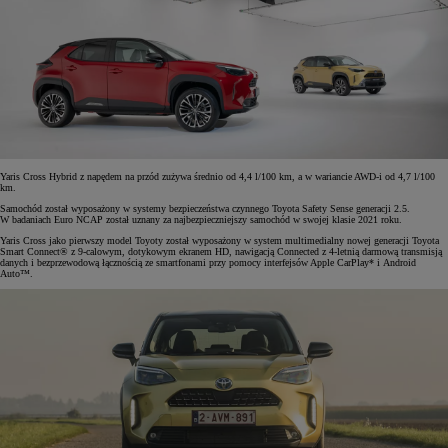
Yaris Cross Hybrid z napędem na przód zużywa średnio od 4,4 l/100 km, a w wariancie AWD-i od 4,7 l/100
km.
Samochód został wyposażony w systemy bezpieczeństwa czynnego Toyota Safety Sense generacji 2.5.
W badaniach Euro NCAP został uznany za najbezpieczniejszy samochód w swojej klasie 2021 roku.
Yaris Cross jako pierwszy model Toyoty został wyposażony w system multimedialny nowej generacji Toyota
Smart Connect® z 9-calowym, dotykowym ekranem HD, nawigacją Connected z 4-letnią darmową transmisją
danych i bezprzewodową łącznością ze smartfonami przy pomocy interfejsów Apple CarPlay* i Android
Auto™.