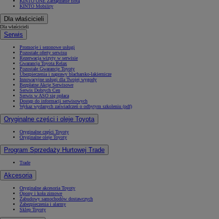
KINTO ONE Zarządzanie flotą
KINTO Mobility
Dla właścicieli
Dla właścicieli
Serwis
Promocje i sezonowe usługi
Pozostałe oferty serwisu
Rezerwacja wizyty w serwisie
Gwarancja Toyota Relax
Pozostałe Gwarancje Toyoty
Ubezpieczenia i naprawy blacharsko-lakiernicze
Innowacyjne usługi dla Twojej wygody
Bezpłatne Akcje Serwisowe
Serwis Dobrych Cen
Serwis w ASO się opłaca
Dostęp do informacji serwisowych
Wykaz wydanych zaświadczeń o odbytym szkoleniu (pdf)
Oryginalne części i oleje Toyota
Oryginalne części Toyoty
Oryginalne oleje Toyoty
Program Sprzedaży Hurtowej Trade
Trade
Akcesoria
Oryginalne akcesoria Toyoty
Opony i koła zimowe
Zabudowy samochodów dostawczych
Zabezpieczenia i alarmy
Sklep Toyoty