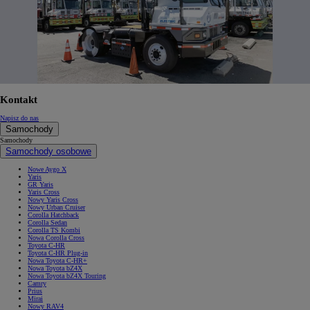
Kontakt
Napisz do nas
Samochody
Samochody
Samochody osobowe
Nowe Aygo X
Yaris
GR Yaris
Yaris Cross
Nowy Yaris Cross
Nowy Urban Cruiser
Corolla Hatchback
Corolla Sedan
Corolla TS Kombi
Nowa Corolla Cross
Toyota C-HR
Toyota C-HR Plug-in
Nowa Toyota C-HR+
Nowa Toyota bZ4X
Nowa Toyota bZ4X Touring
Camry
Prius
Mirai
Nowy RAV4