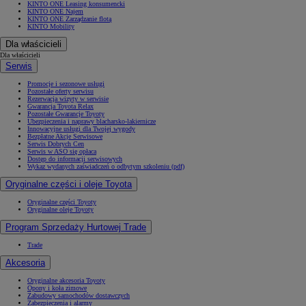
KINTO ONE Leasing konsumencki
KINTO ONE Najem
KINTO ONE Zarządzanie flotą
KINTO Mobility
Dla właścicieli
Dla właścicieli
Serwis
Promocje i sezonowe usługi
Pozostałe oferty serwisu
Rezerwacja wizyty w serwisie
Gwarancja Toyota Relax
Pozostałe Gwarancje Toyoty
Ubezpieczenia i naprawy blacharsko-lakiernicze
Innowacyjne usługi dla Twojej wygody
Bezpłatne Akcje Serwisowe
Serwis Dobrych Cen
Serwis w ASO się opłaca
Dostęp do informacji serwisowych
Wykaz wydanych zaświadczeń o odbytym szkoleniu (pdf)
Oryginalne części i oleje Toyota
Oryginalne części Toyoty
Oryginalne oleje Toyoty
Program Sprzedaży Hurtowej Trade
Trade
Akcesoria
Oryginalne akcesoria Toyoty
Opony i koła zimowe
Zabudowy samochodów dostawczych
Zabezpieczenia i alarmy