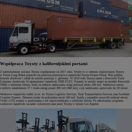
Współpraca Toyoty z kalifornijskimi portami
Z kalifornijskimi portami Toyota współpracuje od 2017 roku. Wtedy to w centrum logistycznym Toyoty
w Porcie Long Beach pojawiła się pierwsza prototypowa ciężarówka Toyota Project Portal. Rok później
koncern zbudował i oddał do użytku prototyp 2. generacji. W 2019 roku Toyota razem z Kenworth Truck
Company zbudowała 10 egzemplarzy ciężarówki T680 FCEV. Pojazdy te zostały oparte na modelu Kenworth
T680s z silnikiem Diesla, który na jednym tankowaniu mógł pokonać około 200 mil. Wodorowa wersja
z pełnym załadunkiem 37 t miała zasięg ponad 300 mil (480 km), a jej tankowanie zajmowało do 20 minut.
Wodorowe ciężarówki trafiły m.in. do Toyota Logistics Services, Total Transportation Services oraz Southern
Counties Express. Dziennie miały do pokonania nawet 500 mil. Każdy z pojazdów pozwolił uniknąć emisji
74,66 t CO2 rocznie w porównaniu z ich odpowiednikami z silnikiem Diesla. Po zakończeniu programu
wodorowe ciężarówki są nadal wykorzystywane przez Toyotę w rejonie Los Angeles.