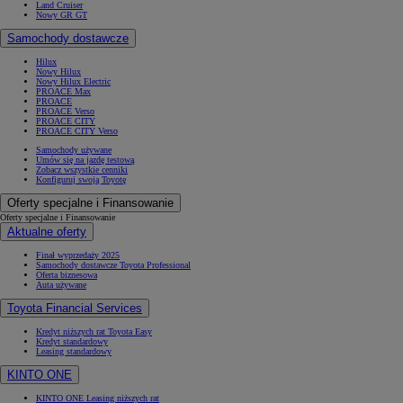
Land Cruiser
Nowy GR GT
Samochody dostawcze
Hilux
Nowy Hilux
Nowy Hilux Electric
PROACE Max
PROACE
PROACE Verso
PROACE CITY
PROACE CITY Verso
Samochody używane
Umów się na jazdę testową
Zobacz wszystkie cenniki
Konfiguruj swoją Toyotę
Oferty specjalne i Finansowanie
Oferty specjalne i Finansowanie
Aktualne oferty
Finał wyprzedaży 2025
Samochody dostawcze Toyota Professional
Oferta biznesowa
Auta używane
Toyota Financial Services
Kredyt niższych rat Toyota Easy
Kredyt standardowy
Leasing standardowy
KINTO ONE
KINTO ONE Leasing niższych rat