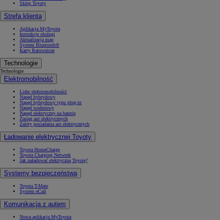
Sklep Toyoty
Strefa klienta
Aplikacja MyToyota
Instrukcje obsługi
Aktualizacja map
System Bluetooth®
Karty Ratownicze
Technologie
Technologie
Elektromobilność
Lider elektromobilności
Napęd hybrydowy
Napęd hybrydowy typu plug-in
Napęd wodorowy
Napęd elektryczny na baterię
Zasięg aut elektrycznych
Zalety posiadania aut elektrycznych
Ładowanie elektrycznej Toyoty
Toyota HomeCharge
Toyota Charging Network
Jak naładować elektryczną Toyotę?
Systemy bezpieczeństwa
Toyota T-Mate
System eCall
Komunikacja z autem
Nowa aplikacja MyToyota