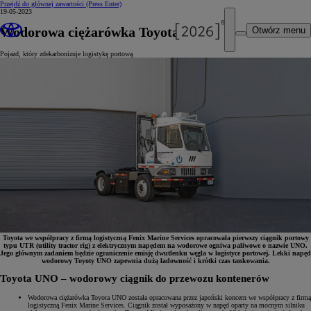
Przejdź do głównej zawartości
(Press Enter)
19-05-2023
Wodorowa ciężarówka Toyota UNO
Otwórz menu
Pojazd, który zdekarbonizuje logistykę portową
Toyota we współpracy z firmą logistyczną Fenix Marine Services opracowała pierwszy ciągnik portowy
typu UTR (utility tractor rig) z elektrycznym napędem na wodorowe ogniwa paliwowe o nazwie UNO.
Jego głównym zadaniem będzie ograniczenie emisję dwutlenku węgla w logistyce portowej. Lekki napęd
wodorowy Toyoty UNO zapewnia dużą ładowność i krótki czas tankowania.
Toyota UNO – wodorowy ciągnik do przewozu kontenerów
Wodorowa ciężarówka Toyota UNO została opracowana przez japoński koncern we współpracy z firmą
logistyczną Fenix Marine Services. Ciągnik został wyposażony w napęd oparty na mocnym silniku