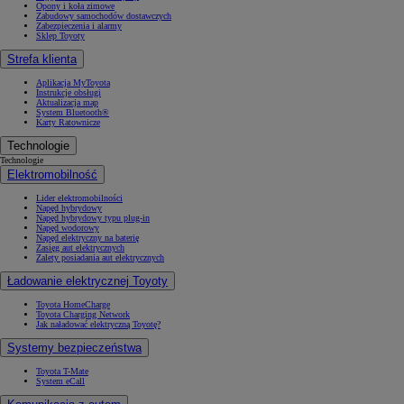
Opony i koła zimowe
Zabudowy samochodów dostawczych
Zabezpieczenia i alarmy
Sklep Toyoty
Strefa klienta
Aplikacja MyToyota
Instrukcje obsługi
Aktualizacja map
System Bluetooth®
Karty Ratownicze
Technologie
Technologie
Elektromobilność
Lider elektromobilności
Napęd hybrydowy
Napęd hybrydowy typu plug-in
Napęd wodorowy
Napęd elektryczny na baterię
Zasięg aut elektrycznych
Zalety posiadania aut elektrycznych
Ładowanie elektrycznej Toyoty
Toyota HomeCharge
Toyota Charging Network
Jak naładować elektryczną Toyotę?
Systemy bezpieczeństwa
Toyota T-Mate
System eCall