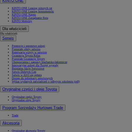
KINTO ONE
KINTO ONE Leasing niższych rat
KINTO ONE Leasing konsumencki
KINTO ONE Najem
KINTO ONE Zarządzanie flotą
KINTO Mobility
Dla właścicieli
Dla właścicieli
Serwis
Promocje i sezonowe usługi
Pozostałe oferty serwisu
Rezerwacja wizyty w serwisie
Gwarancja Toyota Relax
Pozostałe Gwarancje Toyoty
Ubezpieczenia i naprawy blacharsko-lakiernicze
Innowacyjne usługi dla Twojej wygody
Bezpłatne Akcje Serwisowe
Serwis Dobrych Cen
Serwis w ASO się opłaca
Dostęp do informacji serwisowych
Wykaz wydanych zaświadczeń o odbytym szkoleniu (pdf)
Oryginalne części i oleje Toyota
Oryginalne części Toyoty
Oryginalne oleje Toyoty
Program Sprzedaży Hurtowej Trade
Trade
Akcesoria
Oryginalne akcesoria Toyoty