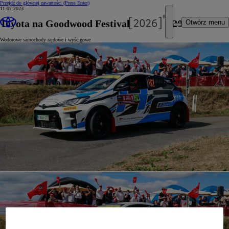
Przejdź do głównej zawartości
(Press Enter)
11-07-2023
Toyota na Goodwood Festival of Speed 2023
Otwórz menu
Wodorowe samochody rajdowe i wyścigowe