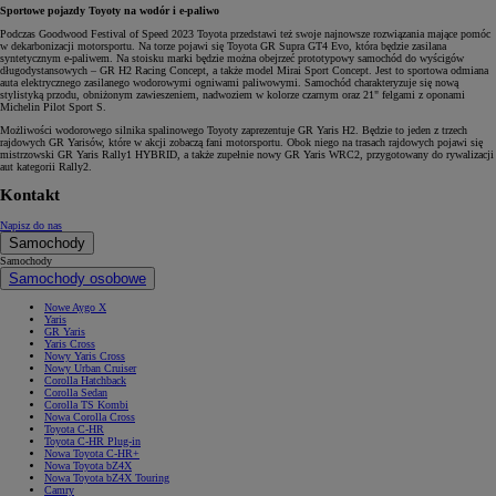
Sportowe pojazdy Toyoty na wodór i e-paliwo
Podczas Goodwood Festival of Speed 2023 Toyota przedstawi też swoje najnowsze rozwiązania mające pomóc
w dekarbonizacji motorsportu. Na torze pojawi się Toyota GR Supra GT4 Evo, która będzie zasilana
syntetycznym e-paliwem. Na stoisku marki będzie można obejrzeć prototypowy samochód do wyścigów
długodystansowych – GR H2 Racing Concept, a także model Mirai Sport Concept. Jest to sportowa odmiana
auta elektrycznego zasilanego wodorowymi ogniwami paliwowymi. Samochód charakteryzuje się nową
stylistyką przodu, obniżonym zawieszeniem, nadwoziem w kolorze czarnym oraz 21" felgami z oponami
Michelin Pilot Sport S.
Możliwości wodorowego silnika spalinowego Toyoty zaprezentuje GR Yaris H2. Będzie to jeden z trzech
rajdowych GR Yarisów, które w akcji zobaczą fani motorsportu. Obok niego na trasach rajdowych pojawi się
mistrzowski GR Yaris Rally1 HYBRID, a także zupełnie nowy GR Yaris WRC2, przygotowany do rywalizacji
aut kategorii Rally2.
Kontakt
Napisz do nas
Samochody
Samochody
Samochody osobowe
Nowe Aygo X
Yaris
GR Yaris
Yaris Cross
Nowy Yaris Cross
Nowy Urban Cruiser
Corolla Hatchback
Corolla Sedan
Corolla TS Kombi
Nowa Corolla Cross
Toyota C-HR
Toyota C-HR Plug-in
Nowa Toyota C-HR+
Nowa Toyota bZ4X
Nowa Toyota bZ4X Touring
Camry