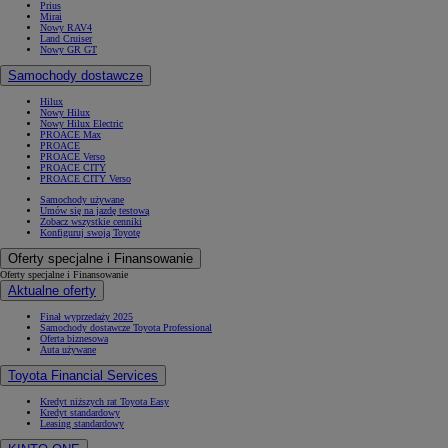
Prius
Mirai
Nowy RAV4
Land Cruiser
Nowy GR GT
Samochody dostawcze
Hilux
Nowy Hilux
Nowy Hilux Electric
PROACE Max
PROACE
PROACE Verso
PROACE CITY
PROACE CITY Verso
Samochody używane
Umów się na jazdę testową
Zobacz wszystkie cenniki
Konfiguruj swoją Toyotę
Oferty specjalne i Finansowanie
Oferty specjalne i Finansowanie
Aktualne oferty
Finał wyprzedaży 2025
Samochody dostawcze Toyota Professional
Oferta biznesowa
Auta używane
Toyota Financial Services
Kredyt niższych rat Toyota Easy
Kredyt standardowy
Leasing standardowy