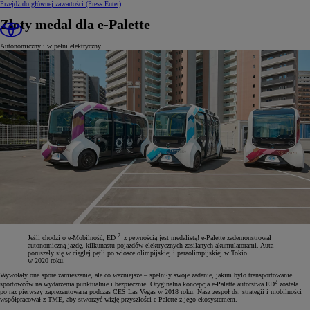
Przejdź do głównej zawartości
(Press Enter)
Złoty medal dla e-Palette
Autonomiczny i w pełni elektryczny
2
Jeśli chodzi o e-Mobilność, ED
z pewnością jest medalistą! e-Palette zademonstrował
autonomiczną jazdę, kilkunastu pojazdów elektrycznych zasilanych akumulatorami. Auta
poruszały się w ciągłej pętli po wiosce olimpijskiej i paraolimpijskiej w Tokio
w 2020 roku.
Wywołały one spore zamieszanie, ale co ważniejsze – spełniły swoje zadanie, jakim było transportowanie
2
sportowców na wydarzenia punktualnie i bezpiecznie. Oryginalna koncepcja e-Palette autorstwa ED
została
po raz pierwszy zaprezentowana podczas CES Las Vegas w 2018 roku. Nasz zespół ds. strategii i mobilności
współpracował z TME, aby stworzyć wizję przyszłości e-Palette z jego ekosystemem.