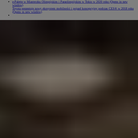
e-Palette w Miasteczku Olimpijskim i Paraolimpijskim w Tokio w 2020 roku
(Opens in new
window)
Toyota prezentuje nowy ekosystem mobilności i pojazd koncepcyjny podczas CES® w 2018 roku
(Opens in new window)