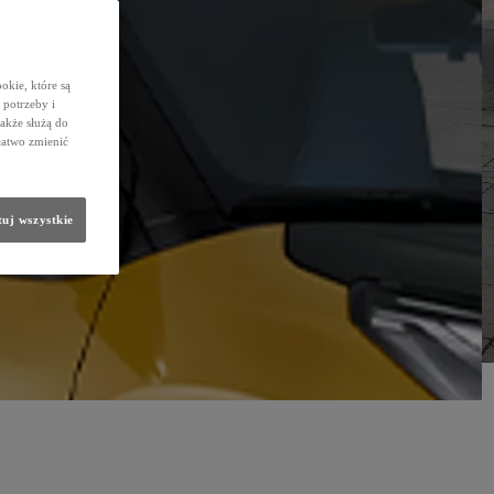
okie, które są
potrzeby i
także służą do
łatwo zmienić
uj wszystkie