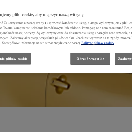
jemy pliki cookie, aby ulepszyć naszą witrynę
ć Ci korzystanie z naszej strony i usprawnić świadczenie usług, dlatego wykorzystujemy pliki co
na Twoim komputerze, telefonie komórkowym lub tablecie. Pomagają one nam zrozumieć Twoje 
cjonalność naszej witryny. Są wykorzystywane do dostarczania usług i narzędzi osób trzecich, a 
wych. Zalecamy akceptację wszystkich plików cookie. Jeżeli nie wyrażasz na to zgody, możesz 
a. Szczegółowe informacje na ten temat znajdziesz w naszej
Polityce plików cookie.
nia plików cookie
Odrzuć wszystkie
Zaakcept