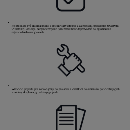
Pojazd musi być eksploatowany i obsługiwany zgodnie z zaleceniami producenta zawartymi
w instrukcji obsługi. Nieprzestrzeganie tych zasad może doprowadzić do ograniczenia
odpowiedzialności gwaranta.
Właściciel pojazdu jest zobowiązany do posiadania wszelkich dokumentów potwierdzających
właściwą eksploatację i obsługę pojazdu.