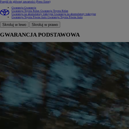
Przejdź do głównej zawartości
(Press Enter)
Gwarancja
Gwarancja
Gwarancja Toyota Relax
Gwarancja Toyota Relax
Gwarancja na akumulatory trakcyjne
Gwarancja na akumulatory trakcyjne
Gwarancja Toyota Pewne Auto
Gwarancja Toyota Pewne Auto
Skroluj w lewo
Skroluj w prawo
GWARANCJA PODSTAWOWA