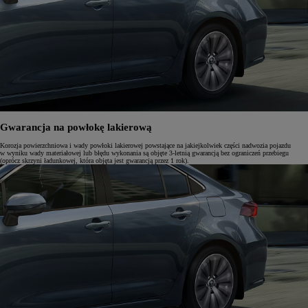
Gwarancja na powłokę lakierową
Korozja powierzchniowa i wady powłoki lakierowej powstające na jakiejkolwiek części nadwozia pojazdu
w wyniku wady materiałowej lub błędu wykonania są objęte 3-letnią gwarancją bez ograniczeń przebiegu
(oprócz skrzyni ładunkowej, która objęta jest gwarancją przez 1 rok).