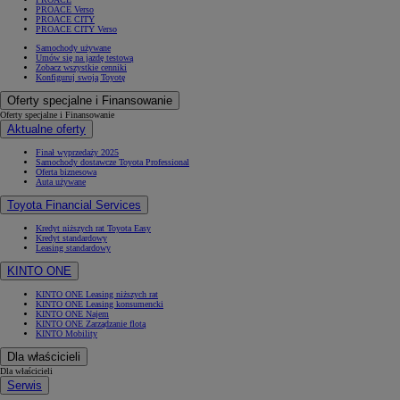
PROACE Verso
PROACE CITY
PROACE CITY Verso
Samochody używane
Umów się na jazdę testową
Zobacz wszystkie cenniki
Konfiguruj swoją Toyotę
Oferty specjalne i Finansowanie
Oferty specjalne i Finansowanie
Aktualne oferty
Finał wyprzedaży 2025
Samochody dostawcze Toyota Professional
Oferta biznesowa
Auta używane
Toyota Financial Services
Kredyt niższych rat Toyota Easy
Kredyt standardowy
Leasing standardowy
KINTO ONE
KINTO ONE Leasing niższych rat
KINTO ONE Leasing konsumencki
KINTO ONE Najem
KINTO ONE Zarządzanie flotą
KINTO Mobility
Dla właścicieli
Dla właścicieli
Serwis