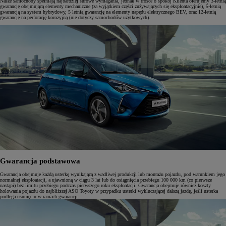
Nasze samochody spełniają najbardziej surowe wymagania, jednak w trosce o spokój Klienta oferujemy 3-letnią
gwarancję obejmującą elementy mechaniczne (za wyjątkiem części zużywających się eksploatacyjnie), 5-letnią
gwarancją na system hybrydowy, 5 letnią gwarancję na elementy napędu elektrycznego BEV, oraz 12-letnią
gwarancję na perforację korozyjną (nie dotyczy samochodów użytkowych).
Gwarancja podstawowa
Gwarancja obejmuje każdą usterkę wynikającą z wadliwej produkcji lub montażu pojazdu, pod warunkiem jego
normalnej eksploatacji, a ujawnioną w ciągu 3 lat lub do osiągnięcia przebiegu 100 000 km (co pierwsze
nastąpi) bez limitu przebiegu podczas pierwszego roku eksploatacji. Gwarancja obejmuje również koszty
holowania pojazdu do najbliższej ASO Toyoty w przypadku usterki wykluczającej dalszą jazdę, jeśli usterka
podlega usunięciu w ramach gwarancji.