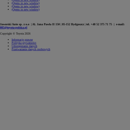
(Opens in new window)
(Opens in new window)
(Opens in new window)
Jaworski Auto sp. z o.o | Al. Jana Pawła II 150 | 85-152 Bydgoszcz | tel. +48 52 375 71 75 | e-mail:
085@toyota-polska.pl
Copyright © Toyota 2026
Informacje prawne
Polityka prywatności
Udostępnianie danych
Przetwarzanie danych osobowych