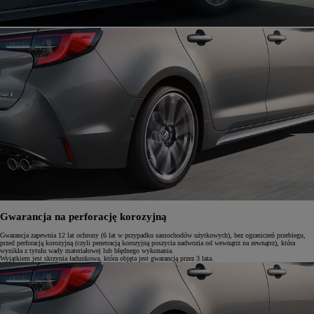
Gwarancja na perforację korozyjną
Gwarancja zapewnia 12 lat ochrony (6 lat w przypadku samochodów użytkowych), bez ograniczeń przebiegu,
przed perforacją korozyjną (czyli penetracją korozyjną poszycia nadwozia od wewnątrz na zewnątrz), która
wynikła z tytułu wady materiałowej lub błędnego wykonania.
Wyjątkiem jest skrzynia ładunkowa, która objęta jest gwarancją przez 3 lata.