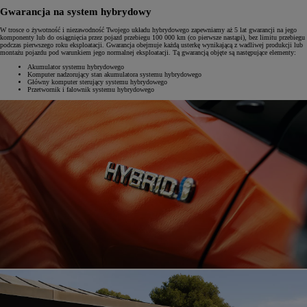
Gwarancja na system hybrydowy
W trosce o żywotność i niezawodność Twojego układu hybrydowego zapewniamy aż 5 lat gwarancji na jego
komponenty lub do osiągnięcia przez pojazd przebiegu 100 000 km (co pierwsze nastąpi), bez limitu przebiegu
podczas pierwszego roku eksploatacji. Gwarancja obejmuje każdą usterkę wynikającą z wadliwej produkcji lub
montażu pojazdu pod warunkiem jego normalnej eksploatacji. Tą gwarancją objęte są następujące elementy:
Akumulator systemu hybrydowego
Komputer nadzorujący stan akumulatora systemu hybrydowego
Główny komputer sterujący systemu hybrydowego
Przetwornik i falownik systemu hybrydowego