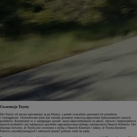
Gwarancja Toyoty
Dla Toyoty od zawsze najważniejsi są jej Klienci, a przede wszystkim sprostanie ich potrzebom
i wymaganiom. Sformułowane przez nas warunki gwarancji stanowią zapewnienie funkcjonalności naszych
produktów. Rozumiemy to w następujący sposób: nasza odpowiedzialność za jakość, zdrowie i bezpieczeństwo
naszych produktów jest najlepszym sposobem zagwarantowania dobrego samopoczucia Naszych Klientów. Oto
dlaczego mówimy, że Toyota jest stworzona z myślą o Naszych Klientach i ufamy, że Toyota dostarczy
Państwu satysfakcjonujących i radosnych przeżyć podczas wielu lat jazdy.