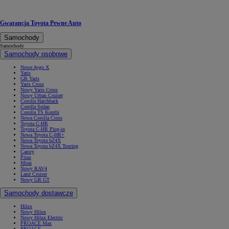
Gwarancja Toyota Pewne Auto
Samochody
Samochody
Samochody osobowe
Nowe Aygo X
Yaris
GR Yaris
Yaris Cross
Nowy Yaris Cross
Nowy Urban Cruiser
Corolla Hatchback
Corolla Sedan
Corolla TS Kombi
Nowa Corolla Cross
Toyota C-HR
Toyota C-HR Plug-in
Nowa Toyota C-HR+
Nowa Toyota bZ4X
Nowa Toyota bZ4X Touring
Camry
Prius
Mirai
Nowy RAV4
Land Cruiser
Nowy GR GT
Samochody dostawcze
Hilux
Nowy Hilux
Nowy Hilux Electric
PROACE Max
PROACE