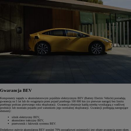
Gwarancja BEV
Komponenty napędu w akumulatorowym pojeździe elektrycznym BEV (Battery Electric Vehicle) posiadają
gwarancję na 5 lat lub do osiągnięcia przez pojazd przebiegu 100 000 km (co pierwsze nastąpi) bez limitu
przebiegu podczas pierwszego roku eksploatacji. Gwarancja obejmuje każdą usterkę wynikającą z wadliwej
produkcji lub montażu pojazdu pod warunkiem jego normalnej eksploatacji. Gwarancji podlegają następujące
elementy:
silnik elektryczny BEV,
akumulator trakcyjny BEV,
przetwornik i falownik systemu BEV.
Dodatkowo zużycie akumulatora BEV poniżej 70% początkowej pojemności jest objęte gwarancją przez okres