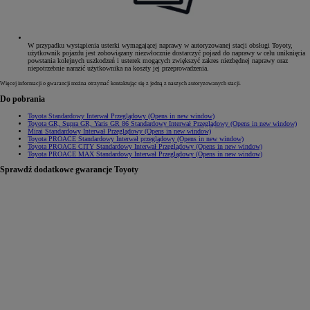
W przypadku wystąpienia usterki wymagającej naprawy w autoryzowanej stacji obsługi Toyoty,
użytkownik pojazdu jest zobowiązany niezwłocznie dostarczyć pojazd do naprawy w celu uniknięcia
powstania kolejnych uszkodzeń i usterek mogących zwiększyć zakres niezbędnej naprawy oraz
niepotrzebnie narazić użytkownika na koszty jej przeprowadzenia.
Więcej informacji o gwarancji można otrzymać kontaktując się z jedną z naszych autoryzowanych stacji.
Do pobrania
Toyota Standardowy Interwał Przeglądowy
(Opens in new window)
Toyota GR, Supra GR, Yaris GR 86 Standardowy Interwał Przeglądowy
(Opens in new window)
Mirai Standardowy Interwał Przeglądowy
(Opens in new window)
Toyota PROACE Standardowy Interwał przeglądowy
(Opens in new window)
Toyota PROACE CITY Standardowy Interwał Przeglądowy
(Opens in new window)
Toyota PROACE MAX Standardowy Interwał Przeglądowy
(Opens in new window)
Sprawdź dodatkowe gwarancje Toyoty