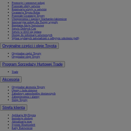
Promocje i sezonowe usługi
Pozostałe oferty serwisu
Rezerwacja wizyty w serwisie
Gwarancja Toyota Relax
Pozostałe Gwarancje Toyoty
Ubezpieczenia i naprawy blacharsko-lakiernicze
Innowacyjne usługi dla Twojej wygody
Bezpłatne Akcje Serwisowe
Serwis Dobrych Cen
Serwis w ASO się opłaca
Dostęp do informacji serwisowych
Wykaz wydanych zaświadczeń o odbytym szkoleniu (pdf)
Oryginalne części i oleje Toyota
Oryginalne części Toyoty
Oryginalne oleje Toyoty
Program Sprzedaży Hurtowej Trade
Trade
Akcesoria
Oryginalne akcesoria Toyoty
Opony i koła zimowe
Zabudowy samochodów dostawczych
Zabezpieczenia i alarmy
Sklep Toyoty
Strefa klienta
Aplikacja MyToyota
Instrukcje obsługi
Aktualizacja map
System Bluetooth®
Karty Ratownicze