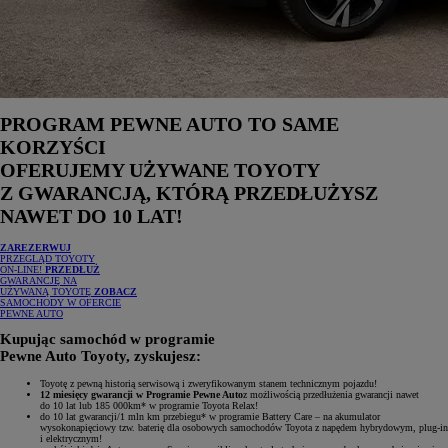
PROGRAM PEWNE AUTO TO SAME
KORZYŚCI
OFERUJEMY UŻYWANE TOYOTY
Z GWARANCJĄ, KTÓRĄ PRZEDŁUŻYSZ
NAWET DO 10 LAT!
ZAREZERWUJ
PRZEGLĄD TOYOTY
ON-LINE!
PRZEDŁUŻ
GWARANCJĘ NA
UŻYWANĄ TOYOTĘ
ZOBACZ
SAMOCHODY W OFERCIE
PEWNE AUTO
Kupując samochód w programie
Pewne Auto Toyoty, zyskujesz:
Toyotę z pewną historią serwisową i zweryfikowanym stanem technicznym pojazdu!
12 miesięcy gwarancji w Programie Pewne Auto
z możliwością przedłużenia gwarancji nawet
do 10 lat lub 185 000km* w programie Toyota Relax!
do 10 lat gwarancji/1 mln km przebiegu* w programie Battery Care – na akumulator
wysokonapięciowy tzw. baterię dla osobowych samochodów Toyota z napędem hybrydowym, plug-in
i elektrycznym!