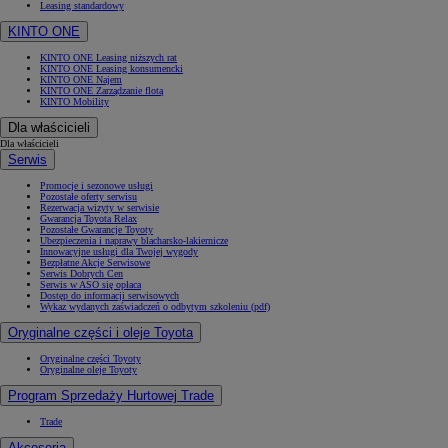
Leasing standardowy
KINTO ONE
KINTO ONE Leasing niższych rat
KINTO ONE Leasing konsumencki
KINTO ONE Najem
KINTO ONE Zarządzanie flotą
KINTO Mobility
Dla właścicieli
Dla właścicieli
Serwis
Promocje i sezonowe usługi
Pozostałe oferty serwisu
Rezerwacja wizyty w serwisie
Gwarancja Toyota Relax
Pozostałe Gwarancje Toyoty
Ubezpieczenia i naprawy blacharsko-lakiernicze
Innowacyjne usługi dla Twojej wygody
Bezpłatne Akcje Serwisowe
Serwis Dobrych Cen
Serwis w ASO się opłaca
Dostęp do informacji serwisowych
Wykaz wydanych zaświadczeń o odbytym szkoleniu (pdf)
Oryginalne części i oleje Toyota
Oryginalne części Toyoty
Oryginalne oleje Toyoty
Program Sprzedaży Hurtowej Trade
Trade
Akcesoria