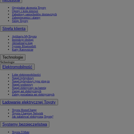
Oryginalne akcesoria Toyoty
Opony i koła zimowe
Zabudowy samochodów dostawczych
Zabezpieczenia i alarmy
Sklep Toyoty
Strefa klienta
Aplikacja MyToyota
Instrukcje obsługi
Aktualizacja map
System Bluetooth®
Karty Ratownicze
Technologie
Technologie
Elektromobilność
Lider elektromobilności
Napęd hybrydowy
Napęd hybrydowy typu plug-in
Napęd wodorowy
Napęd elektryczny na baterię
Zasięg aut elektrycznych
Zalety posiadania aut elektrycznych
Ładowanie elektrycznej Toyoty
Toyota HomeCharge
Toyota Charging Network
Jak naładować elektryczną Toyotę?
Systemy bezpieczeństwa
Toyota T-Mate