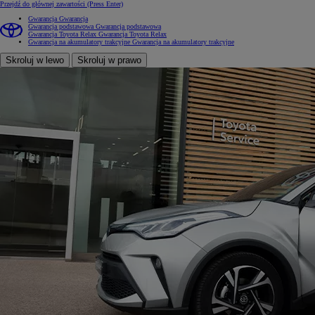
Przejdź do głównej zawartości
(Press Enter)
Gwarancja
Gwarancja
Gwarancja podstawowa
Gwarancja podstawowa
Gwarancja Toyota Relax
Gwarancja Toyota Relax
Gwarancja na akumulatory trakcyjne
Gwarancja na akumulatory trakcyjne
Skroluj w lewo
Skroluj w prawo