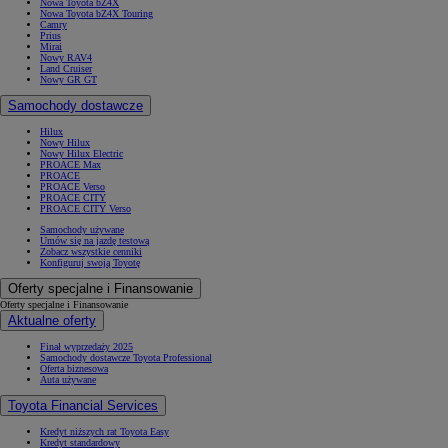
Nowa Toyota bZ4X
Nowa Toyota bZ4X Touring
Camry
Prius
Mirai
Nowy RAV4
Land Cruiser
Nowy GR GT
Samochody dostawcze
Hilux
Nowy Hilux
Nowy Hilux Electric
PROACE Max
PROACE
PROACE Verso
PROACE CITY
PROACE CITY Verso
Samochody używane
Umów się na jazdę testową
Zobacz wszystkie cenniki
Konfiguruj swoją Toyotę
Oferty specjalne i Finansowanie
Oferty specjalne i Finansowanie
Aktualne oferty
Finał wyprzedaży 2025
Samochody dostawcze Toyota Professional
Oferta biznesowa
Auta używane
Toyota Financial Services
Kredyt niższych rat Toyota Easy
Kredyt standardowy