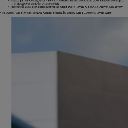
spokój jaki daje Autoryzowany Serwis – wnikliwa kontrola techniczna przed zakupem obejmuje aż
145 kluczowych punktów w samochodzie
dostępność wielu ofert dostosowanych do wieku Twojej Toyoty w Serwisie Dobrych Cen Toyoty
* co wystąpi jako pierwsze. Sprawdź warunki programów Battery Care i Gwarancja Toyota Relax