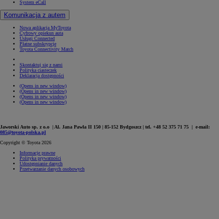
System eCall
Komunikacja z autem
Nowa aplikacja MyToyota
Cyfrowy opiekun auta
Usługi Connected
Płatne subskrypcje
Toyota Connectivity Match
Skontaktuj się z nami
Polityka ciasteczek
Deklaracja dostępności
(Opens in new window)
(Opens in new window)
(Opens in new window)
(Opens in new window)
Jaworski Auto sp. z o.o | Al. Jana Pawła II 150 | 85-152 Bydgoszcz | tel. +48 52 375 71 75 | e-mail:
085@toyota-polska.pl
Copyright © Toyota 2026
Informacje prawne
Polityka prywatności
Udostępnianie danych
Przetwarzanie danych osobowych