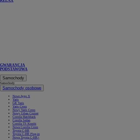
RELAX
GWARANCJA
PODSTAWOWA
Samochody
Samochody
Samochody osobowe
Nowe Aygo X
Yaris
GR Yaris
Yaris Cross
Nowy Yaris Cross
Nowy Urban Cruiser
Corolla Hatchback
Corolla Sedan
Corolla TS Kombi
Nowa Corolla Cross
Toyota C-HR
Toyota C-HR Plug-in
Nowa Toyota C-HR+